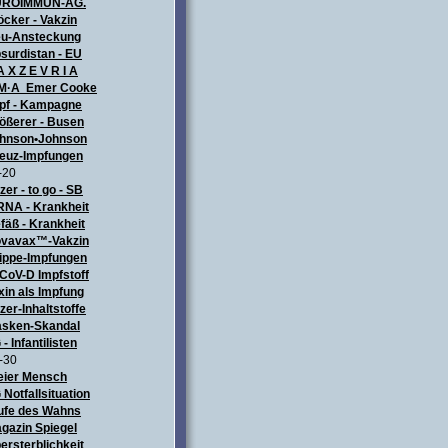
UROIMMUN-AG.
öcker - Vakzin
u-Ansteckung
surdistan - EU
A X Z E V R I A
M·A Emer Cooke
pf - Kampagne
ößerer - Busen
hnson•Johnson
euz-Impfungen
-20
izer - to go - SB
NA - Krankheit
fäß - Krankheit
vavax™-Vakzin
ippe-Impfungen
CoV-D Impfstoff
xin als Impfung
izer-Inhaltstoffe
sken-Skandal
 - Infantilisten
-30
eier Mensch
 Notfallsituation
ufe des Wahns
gazin Spiegel
ersterblichkeit