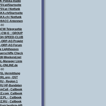
ZK
Polska-Radio
SV.at/Startseite
SV.at / Notfunk
KA.ch/Startseite
KA.ch / Notfunk
9ACC-Antennen
-80
CW-Telegraphie
-CW-G : GROUP
IGH-SPEED-CLUB
-QRP-AG Projekt
-QRP-AG Forum
e Lighthouses
uerschiffe Check
LW-Weekend.net
L-Manager Liste
L-ONLINE.de
-90
SL-Vermittlung
RL.org - QST
RU - Region 1
RU HF-Bandplan
mCall - Callbook
Z.com Callbook
Z.PL - Callbook
Z.RU - Callbook
fzeichenliste-HB