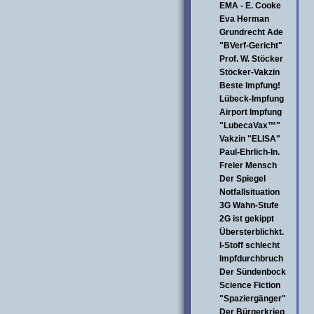
EMA - E. Cooke
Eva Herman
Grundrecht Ade
"BVerf-Gericht"
Prof. W. Stöcker
Stöcker-Vakzin
Beste Impfung!
Lübeck-Impfung
Airport Impfung
"LubecaVax™"
Vakzin "ELISA"
Paul-Ehrlich-In.
Freier Mensch
Der Spiegel
Notfallsituation
3G Wahn-Stufe
2G ist gekippt
Übersterblichkt.
I-Stoff schlecht
Impfdurchbruch
Der Sündenbock
Science Fiction
"Spaziergänger"
Der Bürgerkrieg