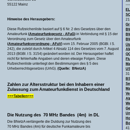
55122 Mainz
---
E
SC
Hinweise des Herausgebers:
21
Gr
Diese Rufzeichenliste basiert auf § 6 Nr. 2 des Gesetzes über den
BW
Amateurfunk
(
Amateurfunkgesetz - AFuG
)
in Verbindung mit § 15 der
B
Verordnung zum Gesetz über den Amateurfunk
BW
(
Amateurfunkverordnung - AFuV
)
vom 15. Februar 2005 (BGBl. I S.
Üb
242), die zuletzt durch Artikel 4 Absatz 114 des Gesetzes vom 7. August
AM
2013 (BGBl. I S. 3154) geändert worden ist. Der Herausgeber haftet
QO
nicht für fehlerhafte Angaben und deren etwaige Folgen. Diese
Fl
Rufzeichenliste unterliegt den Bestimmungen des § 5 des
Ma
Urheberrechtsgesetzes (UrhG).
(Quelle: BNetzA)
US
31
BS
Se
Zahlen zur Altersstruktur bei den Inhabern einer
Ma
Zulassung zum Amateurfunkdienst in Deutschland
Ve
>>>Tabellen<<<
Al
We
Ge
Un
Die Nutzung des 70 MHz Bandes (4m) in DL
Ho
Die BNetzA verlängerte die Duldung zur Nutzung des
Bo
70 MHz Bandes (4m) für deutsche Funkamateure bis
41