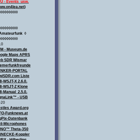
U - Events usw.
ww.on4lea.net
)
◊◊◊◊◊◊◊◊◊◊
◊◊◊◊◊◊◊◊◊◊
Amateurfunk
◊
◊◊◊◊◊◊◊◊◊◊
10
M - Museum.de
ogle Maps APRS
b SDR Wismar
emerfunkfreunde
UNKER-PORTAL
wiSDR.com Liste
8-WSJT-X 2.6.0.
8-WSJT-Z Klone
8-Manual 2.5.0.
gnaLink™ - USB
-20
stles Award.org
FO-Funknews.at
gPix-Datenbank
il-Microphones
NO™ Theta-350
NECKE-Koppler
/RX - Hilberling