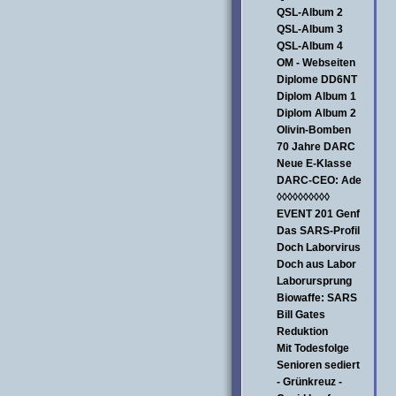
QSL-Album 2
QSL-Album 3
QSL-Album 4
OM - Webseiten
Diplome DD6NT
Diplom Album 1
Diplom Album 2
Olivin-Bomben
70 Jahre DARC
Neue E-Klasse
DARC-CEO: Ade
◊◊◊◊◊◊◊◊◊◊
EVENT 201 Genf
Das SARS-Profil
Doch Laborvirus
Doch aus Labor
Laborursprung
Biowaffe: SARS
Bill Gates
Reduktion
Mit Todesfolge
Senioren sediert
- Grünkreuz -