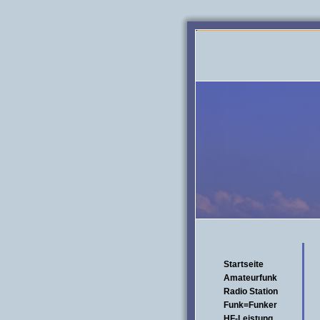
Startseite
Amateurfunk
Radio Station
Funk=Funker
HF-Leistung