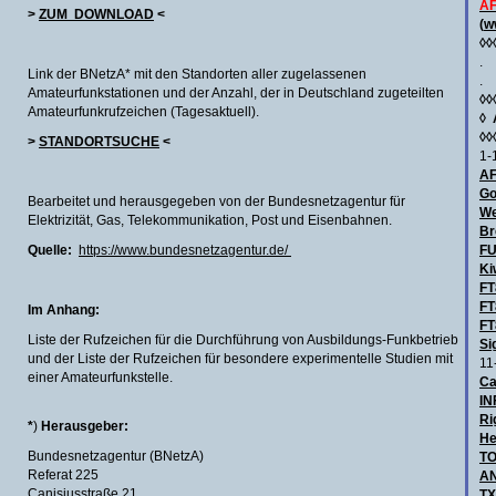
AF
>
ZUM DOWNLOAD
<
(
w
◊◊
.
Link der BNetzA* mit den Standorten aller zugelassenen
.
Amateurfunkstationen und der Anzahl, der in Deutschland zugeteilten
◊◊
Amateurfunkrufzeichen (Tagesaktuell).
◊
◊◊
>
STANDORTSUCHE
<
1-
AF
Go
Bearbeitet und herausgegeben von der Bundesnetzagentur für
We
Elektrizität, Gas, Telekommunikation, Post und Eisenbahnen.
Br
Quelle:
https://www.bundesnetzagentur.de/
F
Ki
FT
FT
Im Anhang:
FT
Liste der Rufzeichen für die Durchführung von Ausbildungs-Funkbetrieb
Si
und der Liste der Rufzeichen für besondere experimentelle Studien mit
11
einer Amateurfunkstelle.
Ca
IN
Ri
*
)
Herausgeber:
He
Bundesnetzagentur (BNetzA)
TO
Referat 225
AN
Canisiusstraße 21
TX