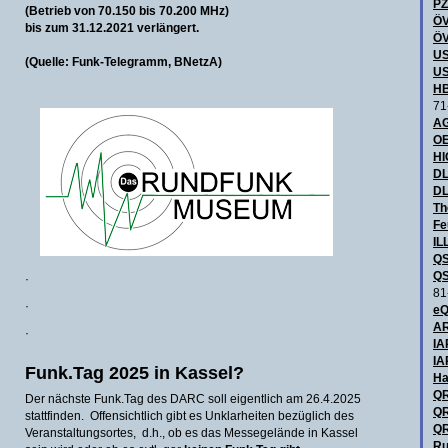
P
(Betrieb von 70.150 bis 70.200 MHz)
ÖV
bis zum 31.12.2021 verlängert.
ÖV
US
(Quelle: Funk-Telegramm, BNetzA)
US
HB
71
AG
OE
H
DL
DL
Th
Fe
IL
QS
QS
·
81
·
eQ
AR
·
IA
IA
Funk.Tag 2025 in Kassel?
Ha
QR
Der nächste Funk.Tag des DARC soll eigentlich am 26.4.2025
QR
stattfinden. Offensichtlich gibt es Unklarheiten bezüglich des
QR
Veranstaltungsortes, d.h., ob es das Messegelände in Kassel
Ru