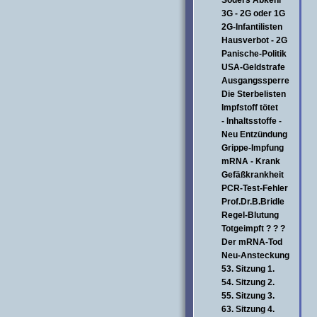
Söders Abkehr
3G - 2G oder 1G
2G-Infantilisten
Hausverbot - 2G
Panische-Politik
USA-Geldstrafe
Ausgangssperre
Die Sterbelisten
Impfstoff tötet
- Inhaltsstoffe -
Neu Entzündung
Grippe-Impfung
mRNA - Krank
Gefäßkrankheit
PCR-Test-Fehler
Prof.Dr.B.Bridle
Regel-Blutung
Totgeimpft ? ? ?
Der mRNA-Tod
Neu-Ansteckung
53. Sitzung 1.
54. Sitzung 2.
55. Sitzung 3.
63. Sitzung 4.