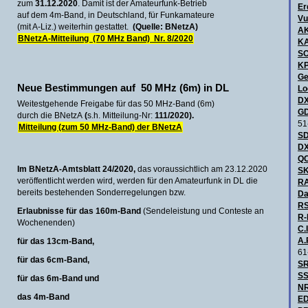
zum
31.12.2020
. Damit ist der Amateurfunk-Betrieb
Er
auf dem 4m-Band, in Deutschland, für Funkamateure
Vu
(mit A-Liz.) weiterhin gestattet.
(Quelle: BNetzA)
A
BNetzA-Mitteilung (70 MHz Band) Nr. 8/2020
KA
S
KP
Ge
Neue Bestimmungen auf 50 MHz (6m) in DL
Lo
DX
Weitestgehende Freigabe für das 50 MHz-Band (6m)
GD
durch die BNetzA
(
s.h. Mitteilung-Nr:
111/2020).
51
Mitteilung (zum 50 MHz-Band) der BNetzA
SD
DX
QC
Im BNetzA-Amtsblatt 24/2020,
das voraussichtlich am 23.12.2020
SK
veröffentlicht werden wird, werden für den Amateurfunk in DL die
R
bereits bestehenden Sonderregelungen bzw.
Da
RS
Erlaubnisse für das 160m-Band
(Sendeleistung und Conteste an
R-
Wochenenden)
C.I
A.
für das 13cm-Band,
61
für das 6cm-Band,
SR
SS
für das 6m-Band
und
NR
das 4m-Band
ED