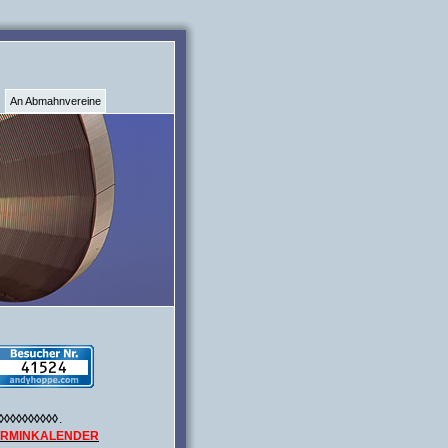
An Abmahnvereine
◊◊◊◊◊◊◊◊◊◊
.
ERMINKALENDER