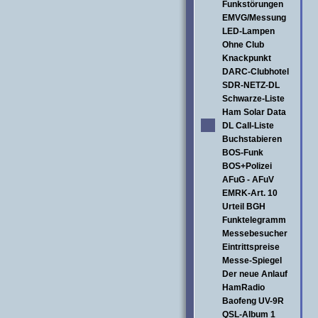
Funkstörungen
EMVG/Messung
LED-Lampen
Ohne Club
Knackpunkt
DARC-Clubhotel
SDR-NETZ-DL
Schwarze-Liste
Ham Solar Data
DL Call-Liste
Buchstabieren
BOS-Funk
BOS+Polizei
AFuG - AFuV
EMRK-Art. 10
Urteil BGH
Funktelegramm
Messebesucher
Eintrittspreise
Messe-Spiegel
Der neue Anlauf
HamRadio
Baofeng UV-9R
QSL-Album 1