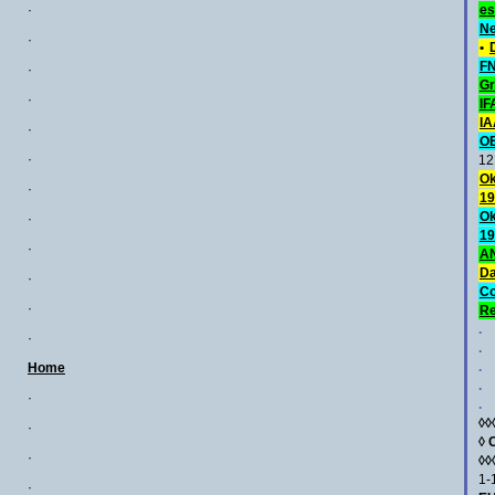
·
es
Ne
·
•
FN
·
Gr
·
IF
IA
·
O
·
12
Ok
·
19
Ok
·
19
·
AN
Da
·
C
·
Re
.
·
.
.
Home
.
·
.
◊◊
·
◊
·
◊◊
1-
·