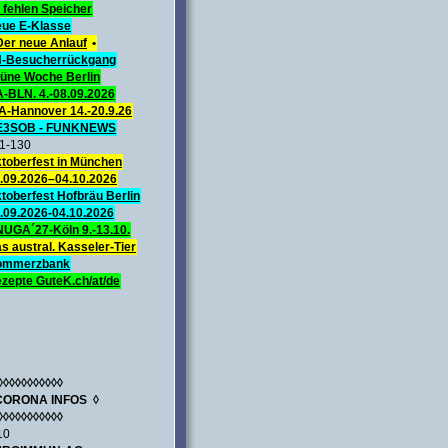
 fehlen Speicher
ue E-Klasse
Der neue Anlauf
•
-Besucherrückgang
üne Woche Berlin
A-BLN. 4.-08.09.2026
A-Hannover 14.-20.9.26
E3SOB - FUNKNEWS
1-130
toberfest in München
.09.2026–04.10.2026
toberfest Hofbräu Berlin
.09.2026-04.10.2026
UGA´27-Köln 9.-13.10.
s austral. Kasseler-Tier
ommerzbank
zepte GuteK.ch/at/de
◊◊◊◊◊◊◊◊◊◊◊
CORONA INFOS ◊
◊◊◊◊◊◊◊◊◊◊◊
10