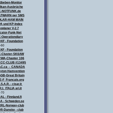
dbeben-Monitor
lkan-Ausbrüche
K-NOTFUNK.de
TWARN per SMS
OLAR-HAM MAIN
A und KP-Index
oplaner V-2.7
cator-Funk-Net
-Operationdiary
XF - Foundation
-60
XF - Foundation
-Cluster-SK6AW
WA-Chapter 106
CC-CLUB #13495
AC.ca - CANADA
yton Hamvention
GB-Great Britain
E-F Francais.org
.S.A.R. - cisar.it
R.I. ITALIA
ari.it
-70
AL - Finnland.fi
A - Schweden.se
RL-Norway-club
R-Danske - club