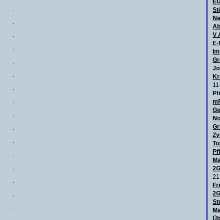
E
·
St
Ne
·
Ab
V 
·
E·
·
Im
Gr
·
Jo
·
Kr
11
·
Pf
mR
·
Ge
·
No
Gr
·
Zy
·
To
Pf
·
Ma
2G
·
21
·
Fr
2G
·
St
·
Ma
Üb