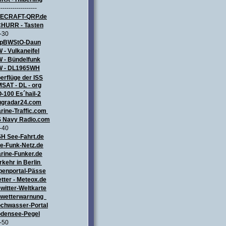
-------------------
LECRAFT
-QRP.de
HURR - Tasten
-30
pBWStO-Daun
 - Vulkaneifel
W
- Bündelfunk
 - DL1965WH
erflüge
der ISS
SAT - DL - org
-100 Es´hail-2
ugradar24.com
rine-Traffic.com
 Navy Radio.com
-40
H See-Fahrt.de
e-Funk-Netz.de
rine-Funker.de
rkehr in Berlin
penportal-Pässe
tter - Meteox.de
witter-Weltkarte
wetterwarnung
chwasser-Portal
densee-Pegel
-50