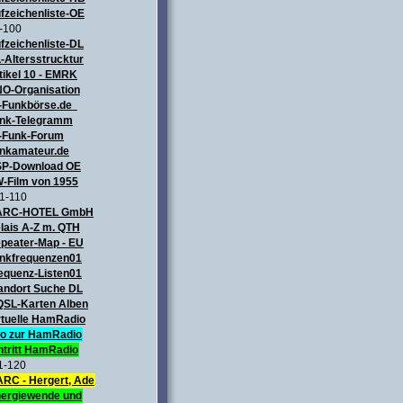
fzeichenliste-OE
-100
fzeichenliste-DL
-Altersstrucktur
tikel 10 - EMRK
O-Organisation
-Funkbörse.de
nk-Telegramm
-Funk-Forum
nkamateur.de
P-Download OE
-Film von 1955
1-110
ARC-HOTEL GmbH
lais A-Z m. QTH
peater-Map
- EU
nkfrequenzen01
equenz-Listen01
andort Suche DL
QSL-Karten Alben
rtuelle HamRadio
fo zur HamRadio
ntritt HamRadio
1-120
RC - Hergert, Ade
ergiewende und