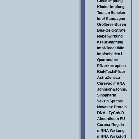
Covid Impfung
Kinder-Impfung
Test an Schulen
Impf Kampagne
Größerer-Busen
Bus-Geld-Strafe
Nebenwirkung
Kreuz-Impfung
Impf-Todesfälle
Impfschäden I.
Quarantäne
Pfizerkorruption
BioNTech/Pfizer
AstraZeneca
Curevac mRNA
Johnson&Johns.
Sinopharm
Vakzin Sputnik
Novavax Protein
DNA - ZyCoV-D
Absurdistan EU
Corona-Regeln
mRNA Wirkung
mRNA Wirkstoff