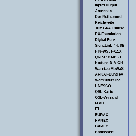
Input+Output
Antennen
Der Rothammel
Reichweite
Juma-PA 1000W
DX-Foundation
Digital-Funk
SignaLink™·USB
FT8-WSJT-X2.X.
QRP-PROJECT
Notfunk D-A-CH
Warntag MoWaS
ARKAT-Bund eV
Weltkulturerbe
UNESCO
QSL-Karte
QSL-Versand
IARU
ITU
EURAO
HAREC
GAREC
Bandwacht