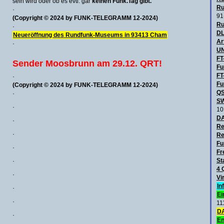
sein wird oder ob es evtl. gar
keinen Funk.Tag gibt.
Ru
·
91
(Copyright © 2024 by FUNK-TELEGRAMM 12-2024)
Ru
·
DL
Neueröffnung des Rundfunk-Museums in 93413 Cham
Ar
·
UN
FT
Sender Moosbrunn am 29.12. QRT!
Fu
FT
·
Fu
(Copyright © 2024 by FUNK-TELEGRAMM 12-2024)
QS
·
SW
·
10
D
·
Re
·
Re
Fu
·
Fr
St
·
4 
·
Vi
In
·
Ei
·
11
DA
·
En