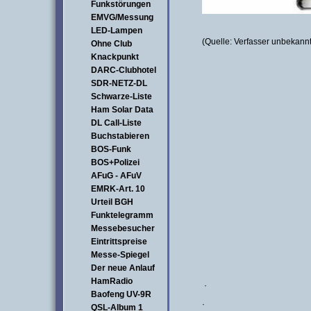
Funkstörungen
EMVG/Messung
LED-Lampen
(Quelle: Verfasser unbekannt
Ohne Club
Knackpunkt
DARC-Clubhotel
SDR-NETZ-DL
Schwarze-Liste
Ham Solar Data
DL Call-Liste
Buchstabieren
BOS-Funk
BOS+Polizei
AFuG - AFuV
EMRK-Art. 10
Urteil BGH
Funktelegramm
Messebesucher
Eintrittspreise
Messe-Spiegel
Der neue Anlauf
HamRadio
·
Baofeng UV-9R
·
QSL-Album 1