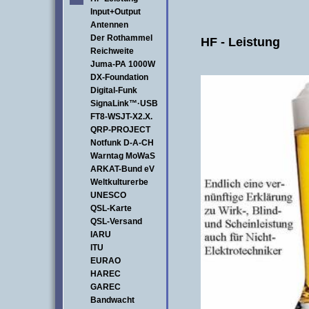
Input+Output
Antennen
Der Rothammel
HF - Leistung
Reichweite
Juma-PA 1000W
DX-Foundation
Digital-Funk
SignaLink™·USB
FT8-WSJT-X2.X.
QRP-PROJECT
Notfunk D-A-CH
Warntag MoWaS
ARKAT-Bund eV
Weltkulturerbe
UNESCO
QSL-Karte
QSL-Versand
IARU
ITU
EURAO
HAREC
GAREC
Bandwacht