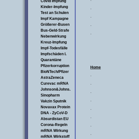
·
Covid Impfung
Kinder-Impfung
·
Test an Schulen
·
Impf Kampagne
Größerer-Busen
·
Bus-Geld-Strafe
·
Nebenwirkung
Kreuz-Impfung
Impf-Todesfälle
Impfschäden I.
Quarantäne
Pfizerkorruption
Home
BioNTech/Pfizer
·
AstraZeneca
Curevac mRNA
·
Johnson&Johns.
·
Sinopharm
·
Vakzin Sputnik
Novavax Protein
·
DNA - ZyCoV-D
·
Absurdistan EU
Corona-Regeln
·
mRNA Wirkung
·
mRNA Wirkstoff