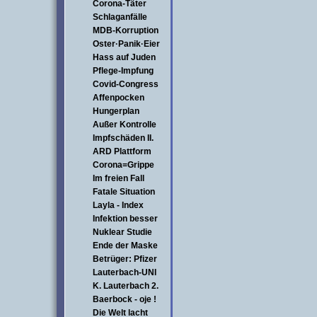
Corona-Täter
Schlaganfälle
MDB-Korruption
Oster·Panik·Eier
Hass auf Juden
Pflege-Impfung
Covid-Congress
Affenpocken
Hungerplan
Außer Kontrolle
Impfschäden II.
ARD Plattform
Corona=Grippe
Im freien Fall
Fatale Situation
Layla - Index
Infektion besser
Nuklear Studie
Ende der Maske
Betrüger: Pfizer
Lauterbach-UNI
K. Lauterbach 2.
Baerbock - oje !
Die Welt lacht