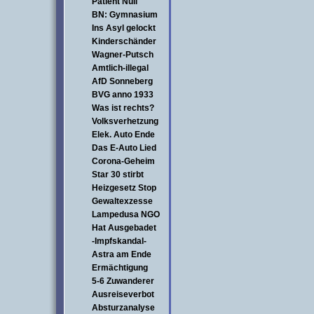
Patient Null
BN: Gymnasium
Ins Asyl gelockt
Kinderschänder
Wagner-Putsch
Amtlich-illegal
AfD Sonneberg
BVG anno 1933
Was ist rechts?
Volksverhetzung
Elek. Auto Ende
Das E-Auto Lied
Corona-Geheim
Star 30 stirbt
Heizgesetz Stop
Gewaltexzesse
Lampedusa NGO
Hat Ausgebadet
-Impfskandal-
Astra am Ende
Ermächtigung
5-6 Zuwanderer
Ausreiseverbot
Absturzanalyse