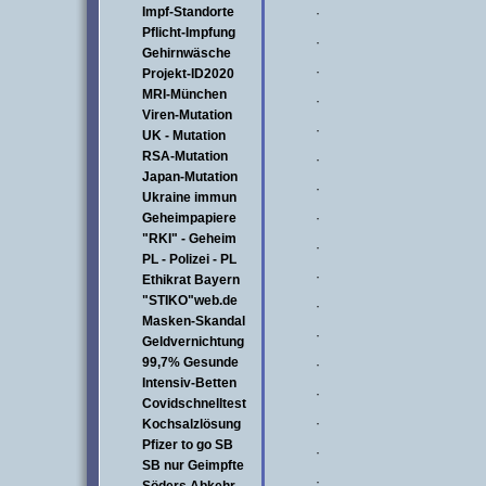
Impf-Standorte
·
Pflicht-Impfung
·
Gehirnwäsche
·
Projekt-ID2020
MRI-München
·
Viren-Mutation
·
UK - Mutation
RSA-Mutation
·
Japan-Mutation
·
Ukraine immun
·
Geheimpapiere
"RKI" - Geheim
·
PL - Polizei - PL
·
Ethikrat Bayern
"STIKO"web.de
·
Masken-Skandal
·
Geldvernichtung
99,7% Gesunde
·
Intensiv-Betten
·
Covidschnelltest
·
Kochsalzlösung
Pfizer to go SB
·
SB nur Geimpfte
·