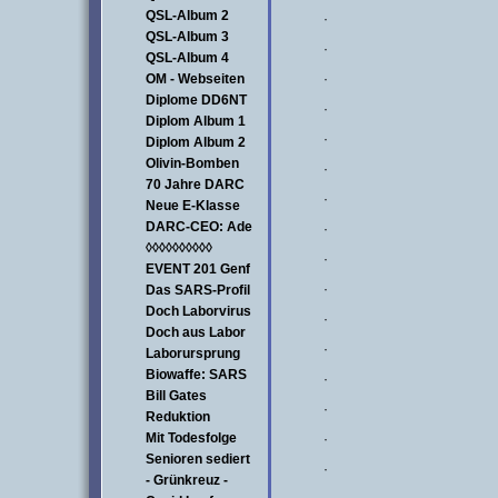
QSL-Album 2
·
QSL-Album 3
·
QSL-Album 4
·
OM - Webseiten
Diplome DD6NT
·
Diplom Album 1
·
Diplom Album 2
Olivin-Bomben
·
70 Jahre DARC
·
Neue E-Klasse
DARC-CEO: Ade
·
◊◊◊◊◊◊◊◊◊◊
·
EVENT 201 Genf
·
Das SARS-Profil
Doch Laborvirus
·
Doch aus Labor
·
Laborursprung
Biowaffe: SARS
·
Bill Gates
·
Reduktion
Mit Todesfolge
·
Senioren sediert
·
- Grünkreuz -