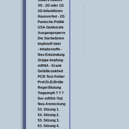
Söders Abkehr
3G - 2G oder 1G
·
2G-Infantilisten
·
Hausverbot - 2G
Panische-Politik
·
USA-Geldstrafe
·
Ausgangssperre
·
Die Sterbelisten
Impfstoff tötet
·
- Inhaltsstoffe -
·
Neu Entzündung
Grippe-Impfung
mRNA - Krank
Gefäßkrankheit
PCR-Test-Fehler
Prof.Dr.B.Bridle
Regel-Blutung
Totgeimpft ? ? ?
Der mRNA-Tod
Neu-Ansteckung
53. Sitzung 1.
54. Sitzung 2.
55. Sitzung 3.
63. Sitzung 4.