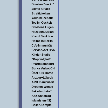
Drosten "nackt"
Joints für alle
Streitigkeiten
Youtube Zensur
Tod im Cockpit
Drostens Lügen
Hitzeschutzplan
Kreml Sanktion
Heime in Berlin
CoV-Immunität
Service-Act DSA
Kinder Studie
"Käpt’n-Iglo®"
Pharmastandort
Burka Verbot CH
Über 160 Boote
Araber+Lübeck
ARD manipuliert
Drosten-Wende
Fake-Impfstoff
AfD-Anschlag
Islamisten (IS)
Böller-Kämpfe