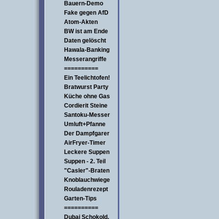
Bauern-Demo
Fake gegen AfD
Atom-Akten
BW ist am Ende
Daten gelöscht
Hawala-Banking
Messerangriffe
==========
Ein Teelichtofen!
Bratwurst Party
Küche ohne Gas
Cordierit Steine
Santoku-Messer
Umluft+Pfanne
Der Dampfgarer
AirFryer-Timer
Leckere Suppen
Suppen - 2. Teil
"Casler"-Braten
Knoblauchwiege
Rouladenrezept
Garten-Tips
==========
Dubai Schokold.