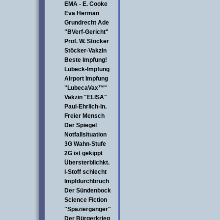
EMA - E. Cooke
Eva Herman
Grundrecht Ade
"BVerf-Gericht"
Prof. W. Stöcker
Stöcker-Vakzin
Beste Impfung!
Lübeck-Impfung
Airport Impfung
"LubecaVax™"
Vakzin "ELISA"
Paul-Ehrlich-In.
Freier Mensch
Der Spiegel
Notfallsituation
3G Wahn-Stufe
2G ist gekippt
Übersterblichkt.
I-Stoff schlecht
Impfdurchbruch
Der Sündenbock
Science Fiction
"Spaziergänger"
Der Bürgerkrieg