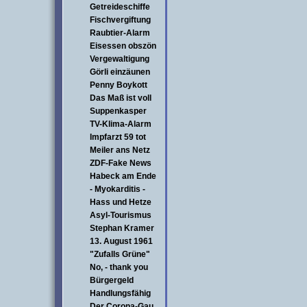
Getreideschiffe
Fischvergiftung
Raubtier-Alarm
Eisessen obszön
Vergewaltigung
Görli einzäunen
Penny Boykott
Das Maß ist voll
Suppenkasper
TV-Klima-Alarm
Impfarzt 59 tot
Meiler ans Netz
ZDF-Fake News
Habeck am Ende
- Myokarditis -
Hass und Hetze
Asyl-Tourismus
Stephan Kramer
13. August 1961
"Zufalls Grüne"
No, - thank you
Bürgergeld
Handlungsfähig
Der Corona-Gau