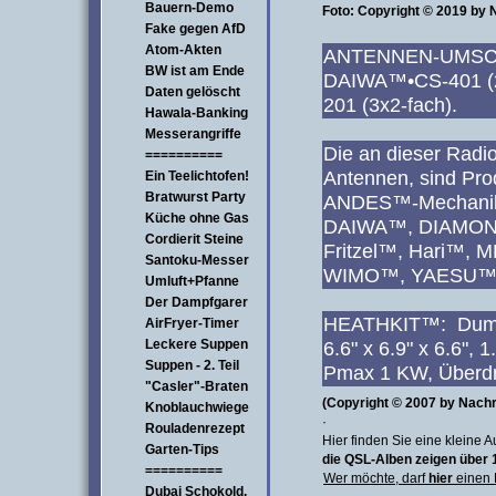
Bauern-Demo
Foto: Copyright © 2019 by
Fake gegen AfD
Atom-Akten
ANTENNEN-UMSC
BW ist am Ende
DAIWA™•CS-401 (
Daten gelöscht
201 (3x2-fac
Hawala-Banking
Messerangriffe
Die an dieser Radi
==========
Antennen, sind Pro
Ein Teelichtofen!
Bratwurst Party
ANDES™-Mechani
Küche ohne Gas
DAIWA™, DIAMON
Cordierit Steine
Fritzel™, Hari™,
Santoku-Messer
WIMO™, YAESU™, 
Umluft+Pfanne
Der Dampfgarer
HEATHKIT™: Dumm
AirFryer-Timer
Leckere Suppen
6.6" x 6.9" x 6.6",
Suppen - 2. Teil
Pmax 1 KW, Überdr
"Casler"-Braten
(Copyright © 2007 by Nach
Knoblauchwiege
·
Rouladenrezept
Hier finden Sie eine klein
Garten-Tips
die QSL-Alben zeigen über 
==========
Wer möchte, darf
hier
einen 
Dubai Schokold.