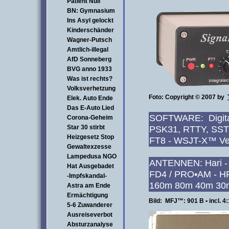
Patient Null
BN: Gymnasium
Ins Asyl gelockt
Kinderschänder
Wagner-Putsch
Amtlich-illegal
AfD Sonneberg
BVG anno 1933
Was ist rechts?
Volksverhetzung
Foto: Copyright © 2007 by
Elek. Auto Ende
Das E-Auto Lied
SOFTWARE: Dig
Corona-Geheim
Star 30 stirbt
PSK31, RTTY, 
Heizgesetz Stop
FT8 - WSJT-X™ Ver
Gewaltexzesse
Lampedusa NGO
ANTENNEN: Hari - 
Hat Ausgebadet
FD4 / PRO
•
AM - H
-Impfskandal-
160m 80m 40m 30
Astra am Ende
Ermächtigung
Bild: MFJ™: 901 B • incl. 4
5-6 Zuwanderer
Ausreiseverbot
Absturzanalyse