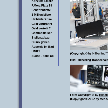
Kanzler: F.Merz
F.Merz Platz 18
Schattenflotte
1 Million Miete
Halbleiterkrise
Geld verbrannt
Geld verteilt ?
Gammelfleisch
Stellenabbau
Du nix grillen
Ausweis im Bad
LINKS . . . . .
(Copyright © by
Hilberling
™
Suche • gebe ab
Bild:
Hilberling Transceive
Foto: Copyright
© by
Hilber
(Copyright © 2022 by Mess