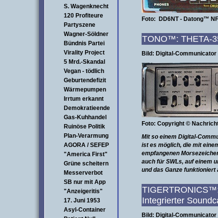
S. Wagenknecht
120 Profiteure
Foto: DD6NT
- Datong™ NF-
Partyszene
Wagner-Söldner
TONO™: THETA-35
Bündnis Partei
Virality Project
Bild:
Digital-Communicator
5 Mrd.-Skandal
Vegan - tödlich
Geburtendefizit
Wärmepumpen
Irrtum erkannt
Demokratieende
Gas-Kuhhandel
Foto: Copyright © Nachric
Ruinöse Politik
Plan-Verarmung
Mit so einem Digital-Comm
AGORA / SEFEP
ist es möglich, die mit ei
empfangenen Morsezeichen
"America First"
auch für SWLs, auf einem u
Grüne scheitern
und das Ganze funktioniert
Messerverbot
SB nur mit App
TIGERTRONICS™: 
"Anzeigeritis"
Integrierter Sound
17. Juni 1953
Asyl-Container
Bild: Digital-Communicator 