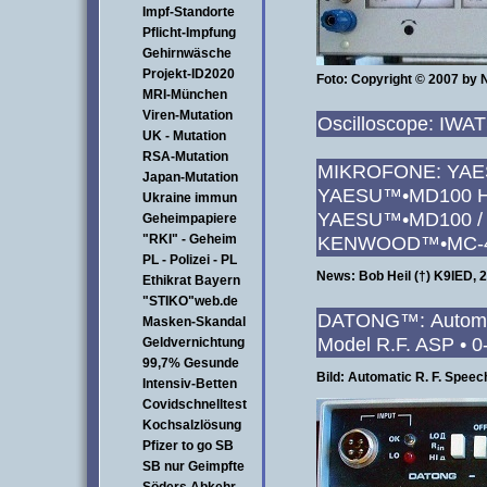
Impf-Standorte
Pflicht-Impfung
Gehirnwäsche
Projekt-ID2020
Foto: Copyright © 2007 by
MRI-München
Viren-Mutation
Oscilloscope: IW
UK - Mutation
RSA-Mutation
MIKROFON
Japan-Mutation
YAESU™•MD100 H
Ukraine immun
YAESU™•MD100 /
Geheimpapiere
"RKI" - Geheim
KENWOOD™•MC-4
PL - Polizei - PL
News: Bob Heil (†) K9IED,
Ethikrat Bayern
"STIKO"web.de
DATONG™: Automa
Masken-Skandal
Model R.F. ASP • 0
Geldvernichtung
99,7% Gesunde
Bild: Automatic R. F. Speec
Intensiv-Betten
Covidschnelltest
Kochsalzlösung
Pfizer to go SB
SB nur Geimpfte