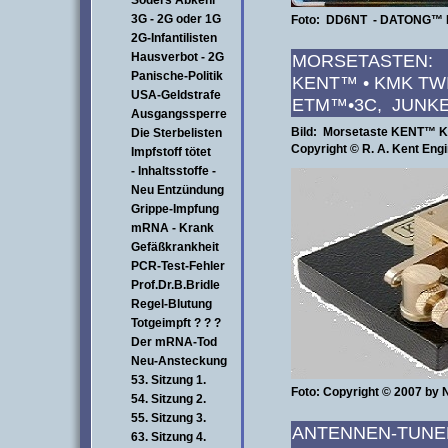
Söders Abkehr
3G - 2G oder 1G
Foto: DD6NT - DATONG™ M
2G-Infantilisten
Hausverbot - 2G
MORSE
Panische-Politik
KENT™ • KMK TWI
USA-Geldstrafe
ETM™•3C, JUNK
Ausgangssperre
Bild: Morsetaste KENT™ 
Die Sterbelisten
Copyright
©
R. A. Kent Engi
Impfstoff tötet
- Inhaltsstoffe -
Neu Entzündung
Grippe-Impfung
mRNA - Krank
Gefäßkrankheit
PCR-Test-Fehler
Prof.Dr.B.Bridle
Regel-Blutung
Totgeimpft ? ? ?
Der mRNA-Tod
Neu-Ansteckung
53. Sitzung 1.
Foto: Copyright © 2007 by
54. Sitzung 2.
55. Sitzung 3.
ANTENNEN-TUNE
63. Sitzung 4.