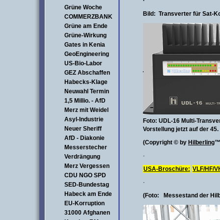
·
Grüne Woche
Bild: Transverter für Sat-
COMMERZBANK
Grüne am Ende
Grüne-Wirkung
Gates in Kenia
GeoEngineering
US-Bio-Labor
GEZ Abschaffen
Habecks-Klage
Neuwahl Termin
1,5 Millio. - AfD
Merz mit Weidel
Asyl-Industrie
Foto:
UDL-16 Multi-Transver
Neuer Sheriff
Vorstellung jetzt auf der 
AfD - Diakonie
(Copyright © by
Hilberling
™
Messerstecher
·
Verdrängung
Merz Vergessen
USA-Broschüre:
VLF/HF/V
CDU NGO SPD
·
SED-Bundestag
Habeck am Ende
(Foto: Messestand der Hil
EU-Korruption
31000 Afghanen