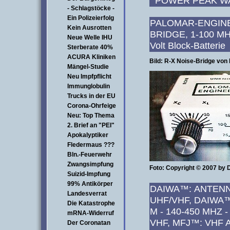
POWER PEAK WAT
- Schlagstöcke -
Ein Polizeierfolg
PALOMAR-ENGINE
Kein Ausrotten
BRIDGE, 1-100 MHz,
Neue Welle IHU
Volt Block-Batteri
Sterberate 40%
ACURA Kliniken
Bild: R-X Noise-Bridge vo
Mängel-Studie
Neu Impfpflicht
Immunglobulin
Trucks in der EU
Corona-Ohrfeige
Neu: Top Thema
2. Brief an "PEI"
Apokalyptiker
Fledermaus ???
Bln.-Feuerwehr
Zwangsimpfung
Foto: Copyright © 2007 by
Suizid-Impfung
99% Antikörper
DAIWA™: ANTENN
Landesverrat
UHF/VHF, DAIWA
Die Katastrophe
M - 140-450 MHZ - 
mRNA-Widerruf
VHF, MFJ™: VHF
Der Coronatan