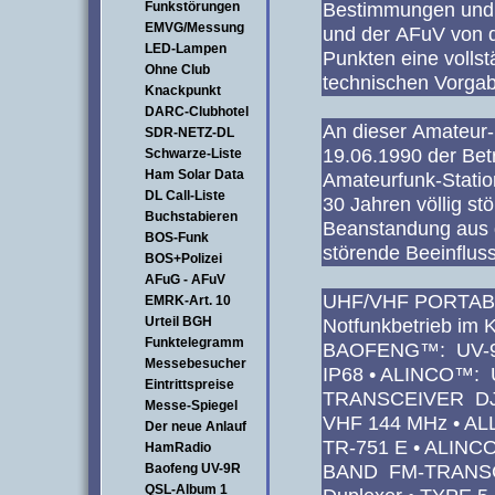
Bestimmungen und
Funkstörungen
EMVG/Messung
und der AFuV von d
LED-Lampen
Punkten eine volls
Ohne Club
technischen Vorga
Knackpunkt
DARC-Clubhotel
An dieser Amateur
SDR-NETZ-DL
19.06.1990 der Be
Schwarze-Liste
Ham Solar Data
Amateurfunk-Station
DL Call-Liste
30 Jahren völlig st
Buchstabieren
Beanstandung aus
BOS-Funk
störende Beeinflus
BOS+Polizei
AFuG - AFuV
UHF/VHF PORTAB
EMRK-Art. 10
Urteil BGH
Notfunkbetrieb im 
Funktelegramm
BAOFENG™: UV-9R 
Messebesucher
IP68 • ALINCO™:
Eintrittspreise
TRANSCEIVER D
Messe-Spiegel
VHF 144 MHz • A
Der neue Anlauf
TR-751 E • ALIN
HamRadio
BAND FM-TRANSCE
Baofeng UV-9R
QSL-Album 1