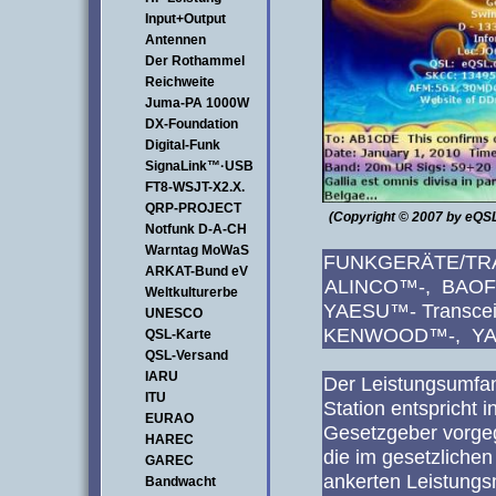
Input+Output
Antennen
Der Rothammel
Reichweite
Juma-PA 1000W
DX-Foundation
Digital-Funk
SignaLink™·USB
FT8-WSJT-X2.X.
QRP-PROJECT
(Copyright © 2007 by eQS
Notfunk D-A-CH
Warntag MoWaS
FUNKG
ARKAT-Bund eV
ALINCO™-, BAO
Weltkulturerbe
YAESU™- Transce
UNESCO
KENWOOD™-, YAE
QSL-Karte
QSL-Versand
IARU
Der Leistungsumfa
ITU
Station entspricht 
EURAO
Gesetzgeber vorgeg
HAREC
die im gesetzlichen
GAREC
ankerten Leistung
Bandwacht