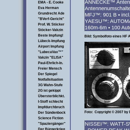
ANNECKE™ Antenne
EMA - E. Cooke
Antennenumschalte
Eva Herman
Grundrecht Ade
MFJ™: 901 B • incl
"BVerf-Gericht"
YAESU™: AUTOMAT
Prof. W. Stöcker
160m-6m • 100 Aut
Stöcker-Vakzin
Beste Impfung!
Bild: Symbolfoto eines HF 
Lübeck-Impfung
Airport Impfung
"LubecaVax™"
Vakzin "ELISA"
Paul-Ehrlich-In.
Freier Mensch
Der Spiegel
Notfallsituation
3G Wahn-Stufe
2G ist gekippt
Übersterblichkt.
I-Stoff schlecht
Impfdurchbruch
Foto: Copyright © 2007 by
Der Sündenbock
Science Fiction
NISSEI™: WATT-S
"Spaziergänger"
Der Bürgerkrieg