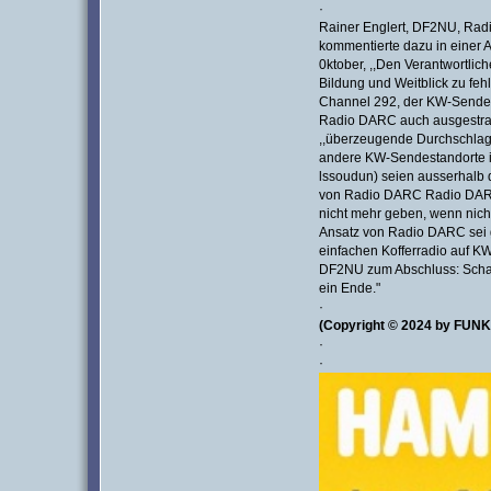
·
Rainer Englert, DF2NU, Rad
kommentierte dazu in einer
0ktober, ,,Den Verantwortlic
Bildung und Weitblick zu fehle
Channel 292, der KW-Sender 
Radio DARC auch ausgestrahl
,,überzeugende Durchschlag
andere KW-Sendestandorte in
lssoudun) seien ausserhalb d
von Radio DARC Radio DARC
nicht mehr geben, wenn nic
Ansatz von Radio DARC sei 
einfachen Kofferradio auf KW
DF2NU zum Abschluss: Schade
ein Ende."
·
(Copyright © 2024 by FU
·
·