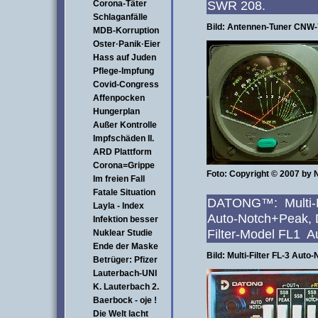
SWR
Corona-Täter
Schlaganfälle
Bild: Antennen-Tuner CNW
MDB-Korruption
Oster·Panik·Eier
Hass auf Juden
Pflege-Impfung
Covid-Congress
Affenpocken
Hungerplan
Außer Kontrolle
Impfschäden II.
ARD Plattform
Corona=Grippe
Foto: Copyright © 2007 by
Im freien Fall
Fatale Situation
DATONG™: Multi-M
Layla - Index
Auto-Notch+Peak
Infektion besser
Filter-Model FL1 
Nuklear Studie
Ende der Maske
Bild: Multi-Filter FL-3 Au
Betrüger: Pfizer
Lauterbach-UNI
K. Lauterbach 2.
Baerbock - oje !
Die Welt lacht