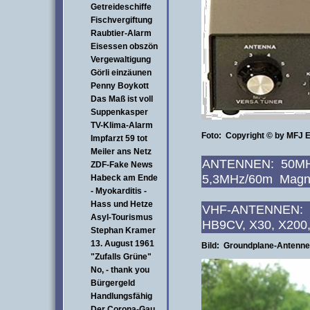
Getreideschiffe
Fischvergiftung
Raubtier-Alarm
Eisessen obszön
Vergewaltigung
Görli einzäunen
Penny Boykott
Das Maß ist voll
Suppenkasper
TV-Klima-Alarm
Foto:
Copyright
© by MFJ E
Impfarzt 59 tot
Meiler ans Netz
ANTENNEN: 50MHz
ZDF-Fake News
5,3MHz/60m Magne
Habeck am Ende
- Myokarditis -
Hass und Hetze
VHF-ANTENNEN: VH
Asyl-Tourismus
HB9CV, X30, X200, 
Stephan Kramer
13. August 1961
Bild: Groundplane-Antenne 
"Zufalls Grüne"
No, - thank you
Bürgergeld
Handlungsfähig
Der Corona-Gau