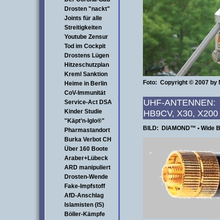
Drosten "nackt"
Joints für alle
Streitigkeiten
Youtube Zensur
Tod im Cockpit
Drostens Lügen
Hitzeschutzplan
Kreml Sanktion
Foto: Copyright © 2007 by
Heime in Berlin
CoV-Immunität
UHF-ANTENNEN: UH
Service-Act DSA
Kinder Studie
HB9CV, 
"Käpt’n-Iglo®"
BILD: DIAMOND™ • Wide B
Pharmastandort
Burka Verbot CH
Über 160 Boote
Araber+Lübeck
ARD manipuliert
Drosten-Wende
Fake-Impfstoff
AfD-Anschlag
Islamisten (IS)
Böller-Kämpfe