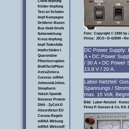
Covid Impfung
Kinder-Impfung
Test an Schulen
Impf Kampagne
Größerer-Busen
Bus-Geld-Strafe
Foto: Copyright © 1990 b
Nebenwirkung
Firma: ZICO • D-42899 • R
Kreuz-Impfung
Impf-Todesfälle
DC Power Supply: 
Impfschäden I.
A • DC Power Supp
Quarantäne
Pfizerkorruption
/ 30 A • DC Power
BioNTech/Pfizer
13.8 V / 20 A.
AstraZeneca
Curevac mRNA
Labor-Netzteil: 
Johnson&Johns.
Spannungs / Strom
Sinopharm
max. 15 Volt, Begr
Vakzin Sputnik
Novavax Protein
Bild: Labor-Netzteil · Kons
DNA - ZyCoV-D
Firma P. Gossen & Co. KG.
Absurdistan EU
Corona-Regeln
mRNA Wirkung
mRNA Wirkstoff