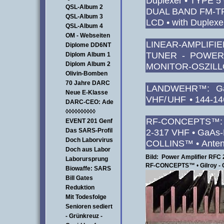
Duplexer • TYPE 
QSL-Album 2
DUAL BAND FM-T
QSL-Album 3
LCD • with Duplexe
QSL-Album 4
OM - Webseiten
LINEAR-AMPLIFIE
Diplome DD6NT
TUNER - POWER
Diplom Album 1
Diplom Album 2
MONITOR-OSZIL
Olivin-Bomben
70 Jahre DARC
LANDWEHR™:
G
Neue E-Klasse
VHF/
UHF
• 144-1
DARC-CEO: Ade
◊◊◊◊◊◊◊◊◊◊
RF-CONCEPTS™: 
EVENT 201 Genf
Das SARS-Profil
2-317 VHF • GaA
Doch Laborvirus
COLLINS™ • Anten
Doch aus Labor
Bild: Power Amplifier RFC 
Laborursprung
RF-CONCEPTS™
•
Gilroy - 
Biowaffe: SARS
Bill Gates
Reduktion
Mit Todesfolge
Senioren sediert
- Grünkreuz -