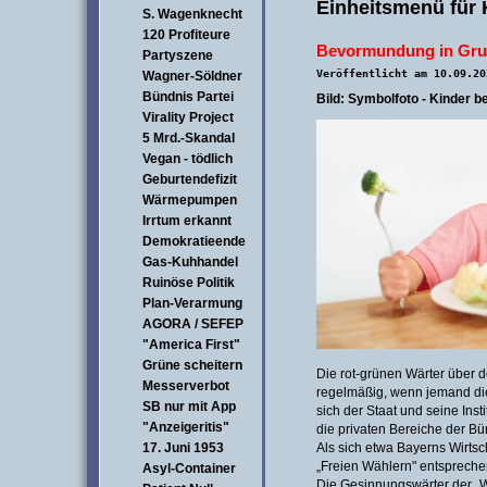
Einheitsmenü für 
S. Wagenknecht
120 Profiteure
Bevormundung in Gru
Partyszene
Veröffentlicht am 10.09.20
Wagner-Söldner
Bündnis Partei
Bild: Symbolfoto - Kinder b
Virality Project
5 Mrd.-Skandal
Vegan - tödlich
Geburtendefizit
Wärmepumpen
Irrtum erkannt
Demokratieende
Gas-Kuhhandel
Ruinöse Politik
Plan-Verarmung
AGORA / SEFEP
"America First"
Grüne scheitern
Die rot-grünen Wärter über 
Messerverbot
regelmäßig, wenn jemand die 
SB nur mit App
sich der Staat und seine Ins
"Anzeigeritis"
die privaten Bereiche der Bü
17. Juni 1953
Als sich etwa Bayerns Wirts
„Freien Wählern" entsprechen
Asyl-Container
Die Gesinnungswärter der „