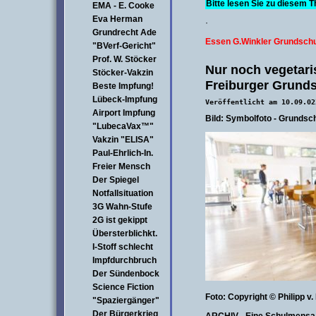
Bitte lesen Sie zu diesem 
EMA - E. Cooke
Eva Herman
·
Grundrecht Ade
Essen G.Winkler Grundschu
"BVerf-Gericht"
Prof. W. Stöcker
Nur noch vegetari
Stöcker-Vakzin
Freiburger Grunds
Beste Impfung!
Lübeck-Impfung
Veröffentlicht am 10.09.02
Airport Impfung
Bild: Symbolfoto - Grunds
"LubecaVax™"
Vakzin "ELISA"
Paul-Ehrlich-In.
Freier Mensch
Der Spiegel
Notfallsituation
3G Wahn-Stufe
2G ist gekippt
Übersterblichkt.
I-Stoff schlecht
Impfdurchbruch
Der Sündenbock
Science Fiction
Foto: Copyright © Philipp v
"Spaziergänger"
Der Bürgerkrieg