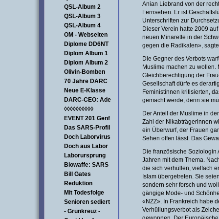
Anian Liebrand von der rec
QSL-Album 2
Fernsehen. Er ist Geschäftsf
QSL-Album 3
Unterschriften zur Durchset
QSL-Album 4
Dieser Verein hatte 2009 au
OM - Webseiten
neuen Minarette in der Schw
Diplome DD6NT
gegen die Radikalen», sagte
Diplom Album 1
Die Gegner des Verbots war
Diplom Album 2
Muslime machen zu wollen. 
Olivin-Bomben
Gleichberechtigung der Frauen
70 Jahre DARC
Gesellschaft dürfe es derarti
Neue E-Klasse
Feministinnen kritisierten, 
DARC-CEO: Ade
gemacht werde, denn sie müs
◊◊◊◊◊◊◊◊◊◊
Der Anteil der Muslime in de
EVENT 201 Genf
Zahl der Nikabträgerinnen wi
Das SARS-Profil
ein Überwurf, der Frauen gan
Doch Laborvirus
Sehen offen lässt. Das Gewan
Doch aus Labor
Die französische Soziologin 
Laborursprung
Jahren mit dem Thema. Nach
Biowaffe: SARS
die sich verhüllen, vielfach
Bill Gates
Islam übergetreten. Sie seien
Reduktion
sondern sehr forsch und wo
Mit Todesfolge
gängige Mode- und Schönheits
«NZZ». In Frankreich habe d
Senioren sediert
Verhüllungsverbot als Zeich
- Grünkreuz -
gewonnen. Der Europäische G