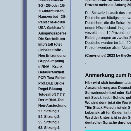
Söders Abkehr
Spanien. Gut 142.600 Deutsc
Prozent mehr als Anfang 20
3G - 2G oder 1G
2G-Infantilisten
Die Schweiz ist auch das La
Hausverbot - 2G
Deutsche am häufigsten erwa
Panische-Politik
Deutschen, die die Schweiz
USA-Geldstrafe
neuen Höchststand: Insges
verzeichnet - 14 Prozent meh
Ausgangssperre
Einbürgerungen an zweiter 
Die Sterbelisten
Deutsche wurden im Jahr 202
Impfstoff tötet
Prozent weniger als im Vorja
- Inhaltsstoffe -
Neu Entzündung
(Copyright © 2023 by theG
Grippe-Impfung
·
mRNA - Krank
Gefäßkrankheit
Anmerkung zum fo
PCR-Test-Fehler
Hier wird sich bestimmt auc
Prof.Dr.B.Bridle
Auswanderung aus Deutschl
Regel-Blutung
Schweineschnitzel oder Sc
Totgeimpft ? ? ?
mit Speck in der Schule, geh
Der mRNA-Tod
Wo sind denn jetzt die Wer
Neu-Ansteckung
"Ein Stück Fleisch, ist ein 
53. Sitzung 1.
Lebenskraft für Kinder in 
54. Sitzung 2.
Wird der Unterricht in der 
55. Sitzung 3.
deutscher Sprache durchg
·
63. Sitzung 4.