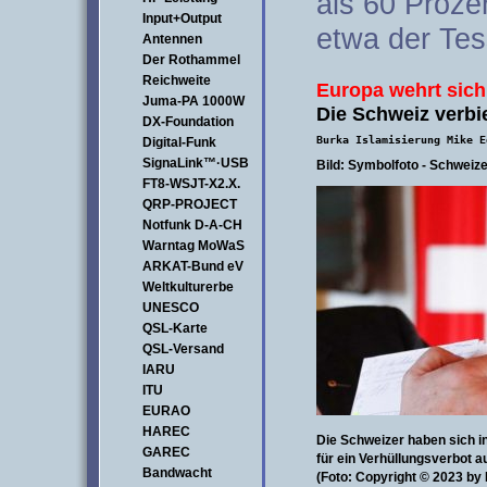
als 60 Prozen
Input+Output
etwa der Tes
Antennen
Der Rothammel
Reichweite
Europa wehrt sich
Juma-PA 1000W
Die Schweiz verbi
DX-Foundation
Burka Islamisierung Mike E
Digital-Funk
SignaLink™·USB
Bild: Symbolfoto - Schweiz
FT8-WSJT-X2.X.
QRP-PROJECT
Notfunk D-A-CH
Warntag MoWaS
ARKAT-Bund eV
Weltkulturerbe
UNESCO
QSL-Karte
QSL-Versand
IARU
ITU
EURAO
HAREC
Die Schweizer haben sich 
GAREC
für ein Verhüllungsverbot 
Bandwacht
(Foto: Copyright © 2023 by