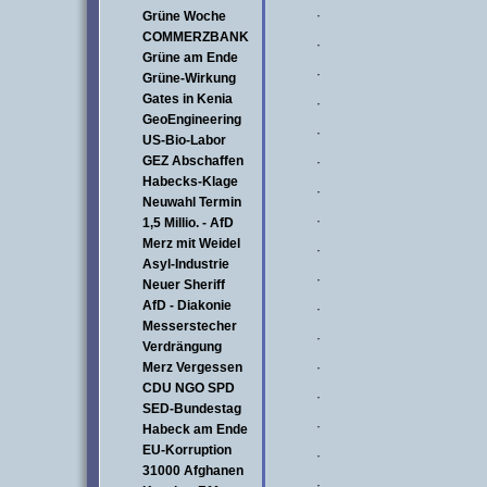
·
Grüne Woche
COMMERZBANK
·
Grüne am Ende
·
Grüne-Wirkung
Gates in Kenia
·
GeoEngineering
·
US-Bio-Labor
GEZ Abschaffen
·
Habecks-Klage
·
Neuwahl Termin
·
1,5 Millio. - AfD
Merz mit Weidel
·
Asyl-Industrie
·
Neuer Sheriff
AfD - Diakonie
·
Messerstecher
·
Verdrängung
Merz Vergessen
·
CDU NGO SPD
·
SED-Bundestag
·
Habeck am Ende
EU-Korruption
·
31000 Afghanen
·