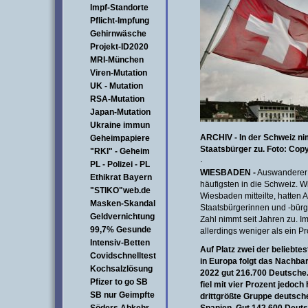
Impf-Standorte
Pflicht-Impfung
Gehirnwäsche
Projekt-ID2020
MRI-München
Viren-Mutation
UK - Mutation
RSA-Mutation
Japan-Mutation
Ukraine immun
ARCHIV - In der Schweiz n
Geheimpapiere
Staatsbürger zu. Foto: Copy
"RKI" - Geheim
·
PL - Polizei - PL
WIESBADEN -
Auswanderer 
Ethikrat Bayern
häufigsten in die Schweiz. W
"STIKO"web.de
Wiesbaden mitteilte, hatten
Masken-Skandal
Staatsbürgerinnen und -bürg
Geldvernichtung
Zahl nimmt seit Jahren zu. I
99,7% Gesunde
allerdings weniger als ein Pr
Intensiv-Betten
Auf Platz zwei der beliebt
Covidschnelltest
in Europa folgt das Nachbar
Kochsalzlösung
2022 gut 216.700 Deutsche
Pfizer to go SB
fiel mit vier Prozent jedoch
SB nur Geimpfte
drittgrößte Gruppe deutsch