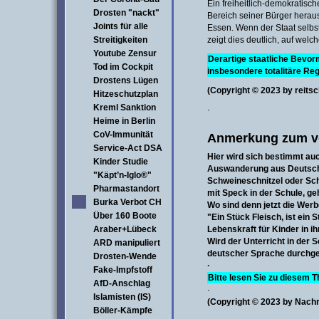
Ein freiheitlich-demokratisch
Drosten "nackt"
Bereich seiner Bürger herau
Joints für alle
Essen. Wenn der Staat selbst
Streitigkeiten
zeigt dies deutlich, auf wel
Youtube Zensur
Derartige staatliche Bevorm
Tod im Cockpit
insbesondere totalitäre R
Drostens Lügen
(Copyright © 2023 by reitsc
Hitzeschutzplan
Kreml Sanktion
·
Heime in Berlin
CoV-Immunität
Anmerkung zum vo
Service-Act DSA
Hier wird sich bestimmt auc
Kinder Studie
Auswanderung aus Deutschl
"Käpt’n-Iglo®"
Schweineschnitzel oder Sc
Pharmastandort
mit Speck in der Schule, geh
Burka Verbot CH
Wo sind denn jetzt die Wer
Über 160 Boote
"Ein Stück Fleisch, ist ein 
Araber+Lübeck
Lebenskraft für Kinder in 
Wird der Unterricht in der 
ARD manipuliert
deutscher Sprache durchge
Drosten-Wende
·
Fake-Impfstoff
Bitte lesen Sie zu diesem 
AfD-Anschlag
·
Islamisten (IS)
(Copyright © 2023 by Nach
Böller-Kämpfe