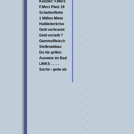
Kanzler: F.Merz
F.Merz Platz 18
·
Schattenflotte
·
1 Million Miete
·
Halbleiterkrise
Geld verbrannt
·
Geld verteilt ?
·
Gammelfleisch
Stellenabbau
·
Du nix grillen
·
Ausweis im Bad
LINKS . . . . .
·
Suche • gebe ab
·
·
·
·
·
·
·
·