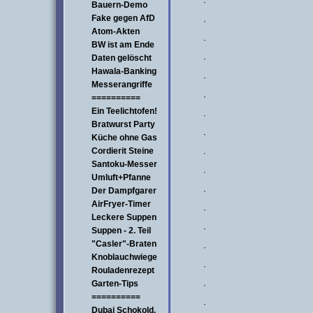
·
Bauern-Demo
Fake gegen AfD
·
Atom-Akten
·
BW ist am Ende
Daten gelöscht
·
Hawala-Banking
·
Messerangriffe
·
==========
Ein Teelichtofen!
·
Bratwurst Party
·
Küche ohne Gas
Cordierit Steine
·
Santoku-Messer
·
Umluft+Pfanne
Der Dampfgarer
·
AirFryer-Timer
·
Leckere Suppen
·
Suppen - 2. Teil
"Casler"-Braten
·
Knoblauchwiege
·
Rouladenrezept
Garten-Tips
·
==========
·
Dubai Schokold.