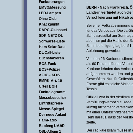
Funkstörungen
·
EMVG/Messung
BERN - Nach Frankreich, Ö
Ländern verbietet auch die
LED-Lampen
Verschleierung mit Nikab od
Ohne Club
Knackpunkt
Bei einer Volksabstimmung 
DARC-Clubhotel
für das Verbot aus: Die Ja-S
SDR-NETZ-DL
Schlussresultat am Sonntaga
aber nur gut die Hälfte der
Schwarze-Liste
Stimmbeteiligung lag bei 51,
Ham Solar Data
Ablehnung geworben.
DL Call-Liste
Buchstabieren
Von den 26 Kantonen stimmte
BOS-Funk
als 60 Prozent für das Verbo
Kantone lehnten das Verbot 
BOS+Polizei
aufgenommen werden und gilt
AFuG - AFuV
Geschäften. Nur für Gotteshä
EMRK-Art. 10
Ebene gibt es solche Verbote
Urteil BGH
Tessin.
Funktelegramm
Offiziell war in der Abstimm
Messebesucher
Verhüllungsverbot die Rede.
Eintrittspreise
künftig nicht mehr verstecke
Messe-Spiegel
mit einer Unterschriftensam
Der neue Anlauf
Hehl daraus, dass der Vorst
HamRadio
zielte.
Baofeng UV-9R
Der radikale Islam müsse in
QSL-Album 1