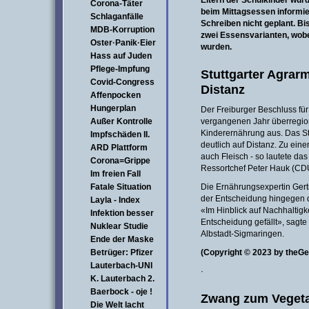
Eltern der Schulkinder wu
Corona-Täter
beim Mittagsessen informier
Schlaganfälle
Schreiben nicht geplant. Bi
MDB-Korruption
zwei Essensvarianten, wobe
Oster·Panik·Eier
wurden.
Hass auf Juden
Pflege-Impfung
Stuttgarter Agrarm
Covid-Congress
Distanz
Affenpocken
Hungerplan
Der Freiburger Beschluss für
Außer Kontrolle
vergangenen Jahr überregion
Kinderernährung aus. Das St
Impfschäden II.
deutlich auf Distanz. Zu e
ARD Plattform
auch Fleisch - so lautete da
Corona=Grippe
Ressortchef Peter Hauk (CD
Im freien Fall
Fatale Situation
Die Ernährungsexpertin Gert
der Entscheidung hingegen 
Layla - Index
«Im Hinblick auf Nachhaltig
Infektion besser
Entscheidung gefällt», sagte
Nuklear Studie
Albstadt-Sigmaringen.
Ende der Maske
Betrüger: Pfizer
(Copyright © 2023 by theG
Lauterbach-UNI
·
K. Lauterbach 2.
Baerbock - oje !
Zwang zum Vegeta
Die Welt lacht