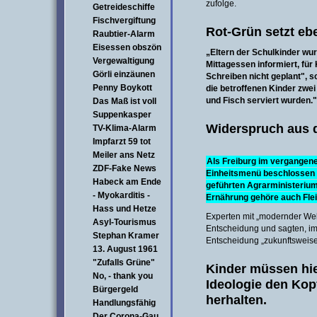
zufolge.
Getreideschiffe
Fischvergiftung
Rot-Grün setzt ebe
Raubtier-Alarm
Eisessen obszön
„Eltern der Schulkinder wu
Vergewaltigung
Mittagessen informiert, für
Görli einzäunen
Schreiben nicht geplant", sc
Penny Boykott
die betroffenen Kinder zwe
und Fisch serviert wurden."
Das Maß ist voll
Suppenkasper
Widerspruch aus 
TV-Klima-Alarm
Impfarzt 59 tot
Meiler ans Netz
Als Freiburg im vergangen
ZDF-Fake News
Einheitsmenü beschlossen h
Habeck am Ende
geführten Agrarministerium
- Myokarditis -
Ernährung gehöre auch Fleis
Hass und Hetze
Experten mit „modernder Wel
Asyl-Tourismus
Entscheidung und sagten, im 
Stephan Kramer
Entscheidung „zukunftsweise
13. August 1961
"Zufalls Grüne"
Kinder müssen hie
No, - thank you
Ideologie den Kop
Bürgergeld
herhalten.
Handlungsfähig
Der Corona-Gau