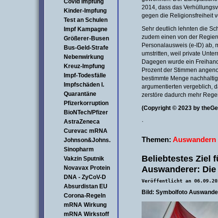
Covid Impfung
2014, dass das Verhüllungs
Kinder-Impfung
gegen die Religionsfreiheit v
Test an Schulen
Sehr deutlich lehnten die S
Impf Kampagne
zudem einen von der Regieru
Größerer-Busen
Personalausweis (e-ID) ab, m
Bus-Geld-Strafe
umstritten, weil private Unt
Nebenwirkung
Dagegen wurde ein Freihand
Kreuz-Impfung
Prozent der Stimmen angeno
Impf-Todesfälle
bestimmte Menge nachhaltig
Impfschäden I.
argumentierten vergeblich, 
Quarantäne
zerstöre dadurch mehr Rege
Pfizerkorruption
(Copyright © 2023 by theG
BioNTech/Pfizer
·
AstraZeneca
Curevac mRNA
Themen:
Auswandern i
Johnson&Johns.
Sinopharm
Beliebtestes Ziel 
Vakzin Sputnik
Auswanderer: Die
Novavax Protein
DNA - ZyCoV-D
Veröffentlicht an 06.09.20
Absurdistan EU
Bild: Symbolfoto Auswander
Corona-Regeln
mRNA Wirkung
mRNA Wirkstoff