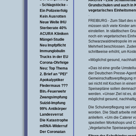
ARCHIV - Eine Schulmensa i
- Schlagstöcke -
Grundschulen und auch in Ki
vegetarisches Einheitsmen
Ein Polizeierfolg
·
Kein Ausrotten
FREIBURG - Zum Start des n
Neue Welle IHU
müssen sich viele Kinder am
Sterberate 40%
einstellen. In städtischen Gr
ACURA Kliniken
noch ein vegetarisches Einh
Mängel-Studie
Schwarzwaldmetropole im ve
Neu Impfpflicht
Mehrheit beschlossen. Zude
Immunglobulin
schrittweise erhöht, um Kos
Trucks in der EU
«Möglichst gesund, nachhal
Corona-Ohrfeige
«Das ist eine große Umstellu
Neu: Top Thema
der Deutschen Presse-Agentu
2. Brief an "PEI"
Gemeinschaftsverpflegung m
Apokalyptiker
sei nicht mit Kochen in eine
Fledermaus ???
Speisepläne sollen demnach
Bln.-Feuerwehr
werden. «Unser Ziel ist es, d
Zwangsimpfung
möglichst gesund, nachhalt
Suizid-Impfung
Die Schulverpflegung sei v
99% Antikörper
worden. Die Stadt arbeite m
Landesverrat
anliefern. «Um die Caterer v
Die Katastrophe
speziellen Workshops und 
mRNA-Widerruf
„Vegetarische Speiseangebote
Der Coronatan