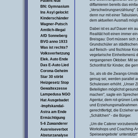
Patient Null
diffamieren bereits das einf
BN: Gymnasium
„Verschwörungserzählung". Da
Ins Asyl gelockt
denn nur mit einer Tabuisier
Kinderschänder
dem aktuellen Ausmaß mögli
Wagner-Putsch
Dabei ist es auf Dauer ein a
Amtlich-illegal
Realität holt einen immer ein.
AfD Sonneberg
Breisgau: Dort müssen sich 
BVG anno 1933
Grundschüler an städtischen 
Was ist rechts?
auf fleisch- und fischlose K
Volksverhetzung
vegetarische Einheitsmenü d
Elek. Auto Ende
vergangenen Oktober. Mit sein
Das E-Auto Lied
Schonfrist für Kinder, die ge
Corona-Geheim
So, als ob die Zwangs-Umste
Star 30 stirbt
genug sei, werden parallel au
Heizgesetz Stop
Schulessen erhöht. „Unser Zie
Gewaltexzesse
Beteiligten möglichst gesun
Lampedusa NGO
machen", sagte ein Sprecher
Agentur, dem rot-grünen Lei
Hat Ausgebadet
und Erziehungsmaßnahmen di
-Impfskandal-
gerechtfertigt, die Erzieher w
Astra am Ende
„Schäfchen" - die Bürger.
Ermächtigung
5-6 Zuwanderer
„Um die Caterer vorzubereite
Workshops und Coaching-An
Ausreiseverbot
Speiseangebote‘ unterstützt"
Absturzanalyse