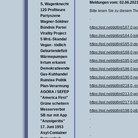
Meldungen vom: 02.06.202
S. Wagenknecht
120 Profiteure
Bitte lesen Sie zu diesem T
Partyszene
·
Wagner-Söldner
Bündnis Partei
https://qsl.net/dd6nt/167,0,pr
Virality Project
https://qsl.net/dd6nt/164,0,to
5 Mrd.-Skandal
https://qsl.net/dd6nt/165,0,d
Vegan - tödlich
Geburtendefizit
https://qsl.net/dd6nt/168,0,r
Wärmepumpen
https://qsl.net/dd6nt/185,0,j
Irrtum erkannt
Demokratieende
https://qsl.net/dd6nt/186,0,k
Gas-Kuhhandel
https://qsl.net/dd6nt/190,0,
Ruinöse Politik
https://qsl.net/dd6nt/218,0,-i
Plan-Verarmung
AGORA / SEFEP
https://qsl.net/dd6nt/213,0,g
"America First"
https://qsl.net/dd6nt/217,0,6
Grüne scheitern
Messerverbot
https://qsl.net/dd6nt/198,0,pf
SB nur mit App
·
"Anzeigeritis"
17. Juni 1953
·
Asyl-Container
·