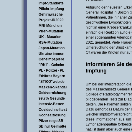
Impf-Standorte
Aufgrund der neuesten Erke
Pflicht-Impfung
General Hospital in Boston 
Gehirnwäsche
Patientinnen, die in naher
Projekt-ID2020
geschwollene Lymphknoten 
MRI-München
nicht in einer Krebserkranku
Viren-Mutation
einfach die Reaktion auf die
UK - Mutation
einer sogenannten Adenopat
RSA-Mutation
2021 gemeldet. Viele Frauen
Untersuchung der Brust kam
Japan-Mutation
Oft waren die Knoten nur auf
Ukraine immun
Geheimpapiere
Informieren Sie de
"RKI" - Geheim
Impfung
PL - Polizei - PL
Ethikrat Bayern
"STIKO"web.de
Um bei der Interpretation die
Masken-Skandal
des Massachusetts General H
Geldvernichtung
College of Radiology mehrer
99,7% Gesunde
bildgebenden Tests zur Dia
Intensiv-Betten
gelten. Die Patienten sollte
Dazu gehört das Datum der In
Covidschnelltest
welcher Impfstoff verabreich
Kochsalzlösung
diese Informationen aus, um 
Pfizer to go SB
Lymphadenopathie fortbeste
SB nur Geimpfte
hat, ist dann aber auch ein