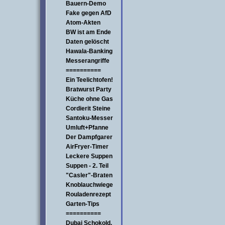
Bauern-Demo
Fake gegen AfD
Atom-Akten
BW ist am Ende
Daten gelöscht
Hawala-Banking
Messerangriffe
==========
Ein Teelichtofen!
Bratwurst Party
Küche ohne Gas
Cordierit Steine
Santoku-Messer
Umluft+Pfanne
Der Dampfgarer
AirFryer-Timer
Leckere Suppen
Suppen - 2. Teil
"Casler"-Braten
Knoblauchwiege
Rouladenrezept
Garten-Tips
==========
Dubai Schokold.