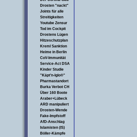
Drosten "nackt"
Joints für alle
Streitigkeiten
Youtube Zensur
Tod im Cockpit
Drostens Lügen
Hitzeschutzplan
Kreml Sanktion
Heime in Berlin
CoV-Immunität
Service-Act DSA
Kinder Studie
"Käpt’n-Iglo®"
Pharmastandort
Burka Verbot CH
Über 160 Boote
Araber+Lübeck
ARD manipuliert
Drosten-Wende
Fake-Impfstoff
AfD-Anschlag
Islamisten (IS)
Böller-Kämpfe