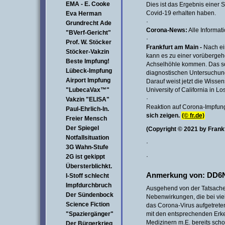
EMA - E. Cooke
Dies ist das Ergebnis einer 
Covid-19 erhalten haben.
Eva Herman
·
Grundrecht Ade
Corona-News:
Alle Informat
"BVerf-Gericht"
·
Prof. W. Stöcker
Frankfurt am Main -
Nach ei
Stöcker-Vakzin
kann es zu einer vorüberge
Beste Impfung!
Achselhöhle kommen. Das sol
Lübeck-Impfung
diagnostischen Untersuchung
Airport Impfung
Darauf weist jetzt die Wisse
"LubecaVax™"
University of California in Lo
·
Vakzin "ELISA"
Reaktion auf Corona-Impfun
Paul-Ehrlich-In.
sich zeigen.
(© fr.de)
Freier Mensch
Der Spiegel
(Copyright © 2021 by Fran
Notfallsituation
·
3G Wahn-Stufe
·
2G ist gekippt
Übersterblichkt.
Anmerkung von: DD6
I-Stoff schlecht
Impfdurchbruch
Ausgehend von der Tatsache,
Der Sündenbock
Nebenwirkungen, die bei vi
Science Fiction
das Corona-Virus aufgetrete
"Spaziergänger"
mit den entsprechenden Erk
Medizinern m.E. bereits sch
Der Bürgerkrieg