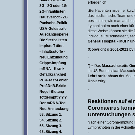
Söders Abkehr
erforderlich.
3G - 2G oder 1G
„Bei Patienten mit einer kürz
2G-Infantilisten
das medizinische Team und
Hausverbot - 2G
bestimmen, wie man am bes
Panische-Politik
Lymphknoten nach einer kürz
USA-Geldstrafe
diese Weise können sie die 
Ausgangssperre
individuell zuschneiden", sa
Die Sterbelisten
General Hospital - MGH*
und
Impfstoff tötet
(Copyright © 2001-2021 by 
- Inhaltsstoffe -
Neu Entzündung
·
Grippe-Impfung
*) =
Das
Massachusetts Gen
mRNA - Krank
im US-Bundesstaat Massachu
Gefäßkrankheit
Lehrkrankenhaus
der Mediz
PCR-Test-Fehler
University
.
Prof.Dr.B.Bridle
·
Regel-Blutung
Totgeimpft ? ? ?
Reaktionen auf ei
Der mRNA-Tod
Coronavirus könne
Neu-Ansteckung
Untersuchungen s
53. Sitzung 1.
54. Sitzung 2.
Nach einer Corona-Impfung 
55. Sitzung 3.
Lymphknoten in der Achsel
63. Sitzung 4.
·