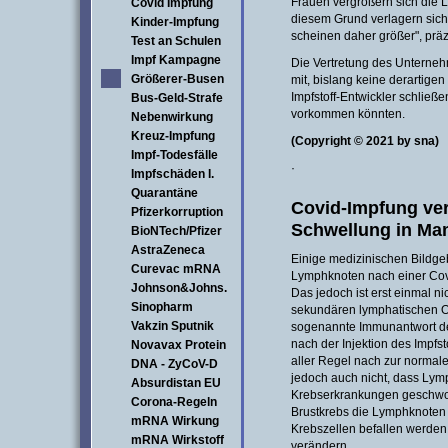
Frauen vergrößern sich die 
Covid Impfung
diesem Grund verlagern sich
Kinder-Impfung
scheinen daher größer", präz
Test an Schulen
Impf Kampagne
Die Vertretung des Unternehm
Größerer-Busen
mit, bislang keine derartigen
Impfstoff-Entwickler schließe
Bus-Geld-Strafe
vorkommen könnten.
Nebenwirkung
Kreuz-Impfung
(Copyright © 2021 by sna)
Impf-Todesfälle
·
Impfschäden I.
Quarantäne
Covid-Impfung ver
Pfizerkorruption
Schwellung in M
BioNTech/Pfizer
AstraZeneca
Einige medizinischen Bildge
Curevac mRNA
Lymphknoten nach einer Cov
Johnson&Johns.
Das jedoch ist erst einmal n
Sinopharm
sekundären lymphatischen O
Vakzin Sputnik
sogenannte Immunantwort de
nach der Injektion des Impf
Novavax Protein
aller Regel nach zur normal
DNA - ZyCoV-D
jedoch auch nicht, dass Lym
Absurdistan EU
Krebserkrankungen geschwol
Corona-Regeln
Brustkrebs die Lymphknoten 
mRNA Wirkung
Krebszellen befallen werden 
mRNA Wirkstoff
verändern.