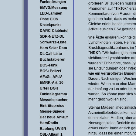
Funkstörungen
größeren BH zulegen musste
EMVG/Messung
Phänomen auf
"TikTok"
erzä
LED-Lampen
Kommentaren von Frauen, die
gesehen habe, dass es mehr
Ohne Club
Gleiche erlebt hatten, recherc
Knackpunkt
Artikel aus den USA gefunden
DARC-Clubhotel
SDR-NETZ-DL
Wie Ärzte erklären, könnte 
Schwarze-Liste
Lymphknoten liegen. Heinri
Brustdiagnostikzentrums im 
Ham Solar Data
"NRK":
"Wir haben gesehen,
DL Call-Liste
sichtbarere Lymphknoten auf 
Buchstabieren
wurden." Er betonte, dass 
BOS-Funk
sie Entzündungen oder Infe
BOS+Polizei
wie ein vergrößerter Busen 
AFuG - AFuV
Dauer.
Nach einigen Wochen 
EMRK-Art. 10
wieder. Wenn man eine Mammo
Urteil BGH
der Impfung zu tun oder bis
Funktelegramm
warten. So könne man sich s
mehr geschwollen sind.
Messebesucher
Eintrittspreise
Steinar Madsen, medizinisch
Messe-Spiegel
Arzneimittelbehörde, kennt
Der neue Anlauf
den sozialen Medien, aber a
HamRadio
Norwegen keine Berichte da
etwas erlebt, kann er sich ge
Baofeng UV-9R
hinzu, dass bei einer Impfu
QSL-Album 1