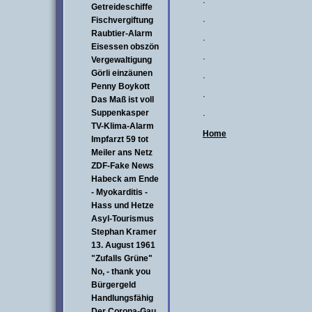
·
Getreideschiffe
Fischvergiftung
·
Raubtier-Alarm
·
Eisessen obszön
·
Vergewaltigung
Görli einzäunen
·
Penny Boykott
·
Das Maß ist voll
Suppenkasper
·
TV-Klima-Alarm
Home
Impfarzt 59 tot
Meiler ans Netz
ZDF-Fake News
Habeck am Ende
- Myokarditis -
Hass und Hetze
Asyl-Tourismus
Stephan Kramer
13. August 1961
"Zufalls Grüne"
No, - thank you
Bürgergeld
Handlungsfähig
Der Corona-Gau