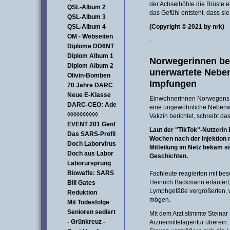
der Achselhöhle die Brüste 
QSL-Album 2
das Gefühl entsteht, dass si
QSL-Album 3
QSL-Album 4
(Copyright © 2021 by nrk)
OM - Webseiten
·
Diplome DD6NT
Diplom Album 1
Norwegerinnen ber
Diplom Album 2
unerwartete Neben
Olivin-Bomben
Impfungen
70 Jahre DARC
Neue E-Klasse
Einwohnerinnen Norwegens 
DARC-CEO: Ade
eine ungewöhnliche Nebenwi
◊◊◊◊◊◊◊◊◊◊
Vakzin berichtet, schreibt da
EVENT 201 Genf
Laut der "TikTok"-Nutzerin
Das SARS-Profil
Wochen nach der Injektion 
Doch Laborvirus
Mitteilung im Netz bekam s
Doch aus Labor
Geschichten.
Laborursprung
·
Biowaffe: SARS
Fachleute reagierten mit be
Heinrich Backmann erläutert
Bill Gates
Lymphgefäße vergrößerten, 
Reduktion
mögen.
Mit Todesfolge
Senioren sediert
Mit dem Arzt stimmte Stein
- Grünkreuz -
Arzneimittelagentur überein.