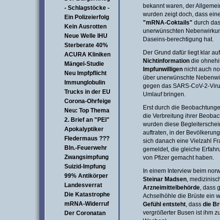
bekannt waren, der Allgemei
- Schlagstöcke -
wurden zeigt doch, dass ei
Ein Polizeierfolg
"mRNA-Coktails"
durch das 
Kein Ausrotten
unerwünschten Nebenwirkun
Neue Welle IHU
Daseins-berechtigung hat.
Sterberate 40%
Der Grund dafür liegt klar a
ACURA Kliniken
Nichtinformation
die ohnehi
Mängel-Studie
Impfunwilligen
nicht auch n
Neu Impfpflicht
über unerwünschte Nebenwi
Immunglobulin
gegen das SARS-CoV-2-Virus
Trucks in der EU
Umlauf bringen.
Corona-Ohrfeige
Erst durch die Beobachtung
Neu: Top Thema
die Verbreitung ihrer Beoba
2. Brief an "PEI"
wurden diese Begleitersche
Apokalyptiker
auftraten, in der Bevölkeru
Fledermaus ???
sich danach eine Vielzahl Fr
Bln.-Feuerwehr
gemeldet, die gleiche Erfah
Zwangsimpfung
von Pfizer gemacht haben.
Suizid-Impfung
In einem Interview beim no
99% Antikörper
Steinar Madsen
, medizinisc
Landesverrat
Arzneimittelbehörde
, dass 
Die Katastrophe
Achselhöhle die Brüste ein 
mRNA-Widerruf
Gefühl entsteht
, dass
die B
vergrößerter Busen ist ihm zu
Der Coronatan