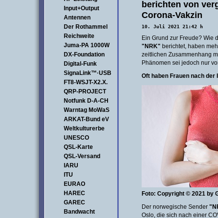
berichten von ve
Input+Output
Corona-Vakzin
Antennen
Der Rothammel
10. Juli 2021 21:42 h
Reichweite
Ein Grund zur Freude? Wie d
Juma-PA 1000W
"NRK"
berichtet, haben meh
DX-Foundation
zeitlichen Zusammenhang mi
Phänomen sei jedoch nur vor
Digital-Funk
SignaLink™·USB
Oft
haben
Frauen nach der 
FT8-WSJT-X2.X.
QRP-PROJECT
Notfunk D-A-CH
Warntag MoWaS
ARKAT-Bund eV
Weltkulturerbe
UNESCO
QSL-Karte
QSL-Versand
IARU
ITU
EURAO
HAREC
Foto: Copyright © 2021 by 
GAREC
Der norwegische Sender
"N
Bandwacht
Oslo, die sich nach einer C