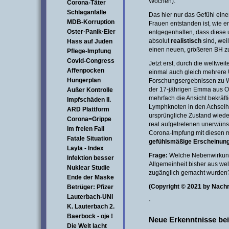
Wochen).
Corona-Täter
Schlaganfälle
Das hier nur das Gefühl eine
MDB-Korruption
Frauen entstanden ist, wie e
Oster·Panik·Eier
entgegenhalten, dass dies
absolut
realistisch
sind, wei
Hass auf Juden
einen neuen, größeren BH z
Pflege-Impfung
Covid-Congress
Jetzt erst, durch die weltwe
Affenpocken
einmal auch gleich mehrere Un
Hungerplan
Forschungsergebnissen zu 
der 17-jährigen Emma aus Os
Außer Kontrolle
mehrfach die Ansicht bekräft
Impfschäden II.
Lymphknoten in den Achselh
ARD Plattform
ursprüngliche Zustand wieder
Corona=Grippe
real aufgetretenen unerwün
Im freien Fall
Corona-Impfung mit diesen m
Fatale Situation
gefühlsmäßige
Erscheinung
Layla - Index
Frage:
Welche Nebenwirkunge
Infektion besser
Allgemeinheit bisher aus we
Nuklear Studie
zugänglich gemacht wurden
Ende der Maske
(Copyright © 2021 by Nach
Betrüger: Pfizer
Lauterbach-UNI
·
K. Lauterbach 2.
Baerbock - oje !
Neue Erkenntnisse bei
Die Welt lacht