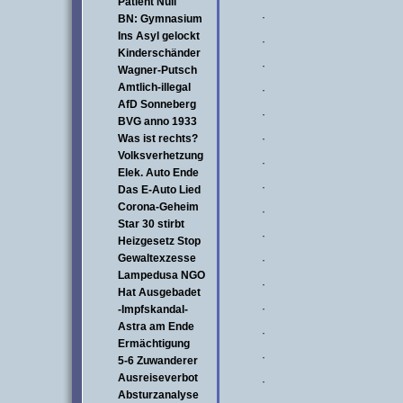
Patient Null
·
BN: Gymnasium
Ins Asyl gelockt
·
Kinderschänder
·
Wagner-Putsch
Amtlich-illegal
·
AfD Sonneberg
·
BVG anno 1933
Was ist rechts?
·
Volksverhetzung
·
Elek. Auto Ende
·
Das E-Auto Lied
Corona-Geheim
·
Star 30 stirbt
·
Heizgesetz Stop
Gewaltexzesse
·
Lampedusa NGO
·
Hat Ausgebadet
·
-Impfskandal-
Astra am Ende
·
Ermächtigung
·
5-6 Zuwanderer
Ausreiseverbot
·
Absturzanalyse