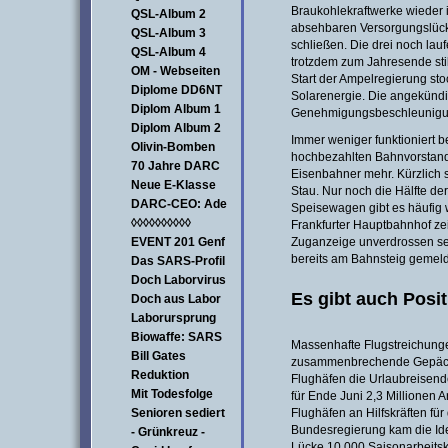
Braukohlekraftwerke wieder
QSL-Album 2
absehbaren Versorgungslück
QSL-Album 3
schließen. Die drei noch la
QSL-Album 4
trotzdem zum Jahresende sti
OM - Webseiten
Start der Ampelregierung sto
Diplome DD6NT
Solarenergie. Die angekünd
Diplom Album 1
Genehmigungsbeschleunigung 
Diplom Album 2
Immer weniger funktioniert 
Olivin-Bomben
hochbezahlten Bahnvorstand 
70 Jahre DARC
Eisenbahner mehr. Kürzlich 
Neue E-Klasse
Stau. Nur noch die Hälfte de
DARC-CEO: Ade
Speisewagen gibt es häufig 
◊◊◊◊◊◊◊◊◊◊
Frankfurter Hauptbahnhof zei
EVENT 201 Genf
Zuganzeige unverdrossen sel
bereits am Bahnsteig gemeld
Das SARS-Profil
Doch Laborvirus
Es gibt auch Posi
Doch aus Labor
Laborursprung
Biowaffe: SARS
Massenhafte Flugstreichung
Bill Gates
zusammenbrechende Gepäcka
Reduktion
Flughäfen die Urlaubreisende
Mit Todesfolge
für Ende Juni 2,3 Millionen A
Senioren sediert
Flughäfen an Hilfskräften fü
Bundesregierung kam die Id
- Grünkreuz -
Lücke 10.000 Saisonarbeitsk