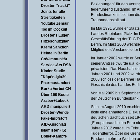
Beziehungen" für den Vertra
Drosten "nackt"
federführend zuständig. Im A
Joints für alle
Bundesfinanzministerium die
Streitigkeiten
Treuhandanstalt auf.
Youtube Zensur
Im Mai 1991 wurde er Staatss
Tod im Cockpit
Landes Rheinland-Pfalz. Im 
Drostens Lügen
Geschäftsführung der TLG Tr
Hitzeschutzplan
Berlin. Im März 2000 wechsel
Kreml Sanktion
Mitglied des Vorstandes der
Heime in Berlin
Im Januar 2002 wurde er Sena
CoV-Immunität
seiner Amtszeit wurde u.a. di
Service-Act DSA
privatisiert. Das Haushaltsdef
Kinder Studie
Jahren 2001 und 2002 wurde
"Käpt’n-Iglo®"
2008 schloss der Berliner Ha
Pharmastandort
Geschichte des Landes Berli
Burka Verbot CH
Von Mai 2009 bis September 
Über 160 Boote
der Deutschen Bundesbank.
Araber+Lübeck
ARD manipuliert
Sein im August 2010 erschie
löste eine anhaltende Disku
Drosten-Wende
deutschen Sachbuch seit 194
Fake-Impfstoff
„Europa braucht den Euro ni
AfD-Anschlag
Jahres 2012 wurde. Im Febru
Islamisten (IS)
Tugendterror. Über die Grenz
Böller-Kämpfe
Es stand mehrere Wochen auf 