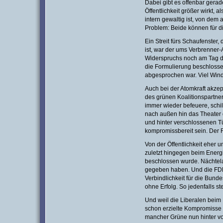
Dabei gibt es offenbar gerade
Öffentlichkeit größer wirkt, al
intern gewaltig ist, von dem
Problem: Beide können für di
Ein Streit fürs Schaufenster, 
ist, war der ums Verbrenner-A
Widerspruchs noch am Tag d
die Formulierung beschlosse
abgesprochen war. Viel Wind
Auch bei der Atomkraft akzep
des grünen Koalitionspartner
immer wieder befeuere, schil
nach außen hin das Theater 
und hinter verschlossenen Tü
kompromissbereit sein. Der F
Von der Öffentlichkeit eher 
zuletzt hingegen beim Ener
beschlossen wurde. Nächtela
gegeben haben. Und die FDP
Verbindlichkeit für die Bunde
ohne Erfolg. So jedenfalls st
Und weil die Liberalen beim
schon erzielte Kompromisse w
mancher Grüne nun hinter vo