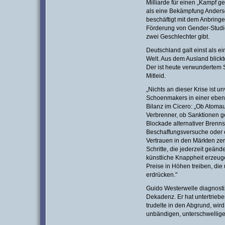
Milliarde für einen „Kampf ge
als eine Bekämpfung Andersd
beschäftigt mit dem Anbrin
Förderung von Gender-Studi
zwei Geschlechter gibt.
Deutschland galt einst als e
Welt. Aus dem Ausland blickt
Der ist heute verwundertem 
Mitleid.
„Nichts an dieser Krise ist u
Schoenmakers in einer eben
Bilanz im Cicero: „Ob Atoma
Verbrenner, ob Sanktionen g
Blockade alternativer Brennst
Beschaffungsversuche oder e
Vertrauen in den Märkten zers
Schritte, die jederzeit geänd
künstliche Knappheit erzeug
Preise in Höhen treiben, die
erdrücken."
Guido Westerwelle diagnosti
Dekadenz. Er hat untertrieb
trudelte in den Abgrund, wird
unbändigen, unterschwelligen