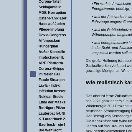
Corona-Täter
• Ein starkes Anwachsen 
Schlaganfälle
Energiewende benötigt,
MDB-Korruption
• weil der Autoverkehr w
Oster·Panik·Eier
Fahrzeuge umgestellt wer
Hass auf Juden
Pflege-Impfung
• weil die Gebäudeheizun
Wärmepumpen umgestellt
Covid-Congress
Affenpocken
• weil energieintensive i
Hungerplan
in der Stahl- und Alumin
Außer Kontrolle
umgestellt werden sollen
Impfschäden II.
Die große Hoffnung ist dabei
ARD Plattform
Gaskraftwerken verfeuert we
Corona=Grippe
gewaltige Mengen an Wind- 
Im freien Fall
Fatale Situation
Wie realistisch ka
Layla - Index
Infektion besser
Das aber ist ferne Zukunftsm
Nuklear Studie
sah 2021 ganz anders aus: In
Ende der Maske
Windenergie 20,1 Prozent un
Betrüger: Pfizer
deutschen Stromerzeugung b
Lauterbach-UNI
Der Beitrag von Kernenergi
K. Lauterbach 2.
Die Kapazitäten von Wind u
Baerbock - oje !
Jahren auf das Drei- bis Vi
Die Welt lacht
bzw. bereits vollzogenen For