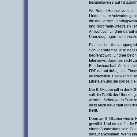
beispielsweise auf Instagram
Wo Robert Habeck versucht, m
Lindner klare Antworten gebe
die drei letzten Landtagswah
und Nordrhein-Westfalen lief
Antwort von Lindner darauf is
Überzeugungen - und zweifeln
Eine solche Überzeugung ist
Schuldenbremse, also dass 
begrenzt wird. Lindner beto
Interviews, daran sei nicht 
Bundeshaushalt. Ähnlich sieh
FDP darauf drängt, die Eins
auszuweiten. Das war fast se
Liberalen und sie soll es ble
Der 9. Oktober gilt in der FD
soll die Politik der Überzeu
werden. Selbst wenn Putin i
dass auch dauerhaft kein r
fließt.
Denn am 9. Oktober wird in 
gewählt. Und es soll für die F
einem Bundesland sein. Bis 
darauf ankommen. Wenn ein z