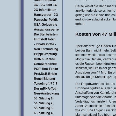
Söders Abkehr
3G - 2G oder 1G
Heute kostet die Bahn mehr G
2G-Infantilisten
funktionierte sie so schlecht,
Hausverbot - 2G
gering wie nie zuvor, und es
endlich die Zulaufstrecken fü
Panische-Politik
gehen.
USA-Geldstrafe
Ausgangssperre
Kosten von 47 Mil
Die Sterbelisten
Impfstoff tötet
- Inhaltsstoffe -
Spezialfahrzeuge für den Tra
Neu Entzündung
bei der Bahn nicht mehr. Sel
Grippe-Impfung
kommen wollte - was bekannt
mRNA - Krank
Möglichkeit fehlen, Panzer un
es die Russen beeindrucken 
Gefäßkrankheit
schlimm, weil es in der ganz
PCR-Test-Fehler
Ausgaben von 47 Mrd. Euro 
Prof.Dr.B.Bridle
einsatzfähige Kampfflugzeuge
Regel-Blutung
Totgeimpft ? ? ?
Die Flugabwehr des Heeres i
Drohnenangriffen aus der Luf
Der mRNA-Tod
Anschaffung von Kampfdrohn
Neu-Ansteckung
untersagt. Aber die Anordnu
53. Sitzung 1.
Verteidigungsministerin Urs
54. Sitzung 2.
Arbeitszeitrichtlinie auch be
55. Sitzung 3.
wie vor. Eine Folge: Kein S
63. Sitzung 4.
Mannschaft auf See üben, w