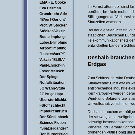
EMA - E. Cooke
Im Fernstraßennetz, einst fü
Eva Herman
berühmt, bröckeln mehr und
Grundrecht Ade
Stilllegungen an Verkehrskn
"BVerf-Gericht"
Stauzeiten wachsen.
Prof. W. Stöcker
Bei der digitalen Infrastruktu
Stöcker-Vakzin
staatlichen Deutschen Bund
Beste Impfung!
Telekommunikationsnetz der W
Lübeck-Impfung
entwickelten Ländern Schluss
Airport Impfung
"LubecaVax™"
Deshalb brauchen 
Vakzin "ELISA"
Erdgas
Paul-Ehrlich-In.
Freier Mensch
Der Spiegel
Zum Schlusslicht wird Deuts
Notfallsituation
Klimawende: Einst war es wel
3G Wahn-Stufe
entsprechende Industrie existi
Kernkraftwerke werden gera
2G ist gekippt
Wind- und Solarenergie ist i
Übersterblichkt.
Umweltschutzvorschriften w
I-Stoff schlecht
Impfdurchbruch
Deshalb brauchen wir nötiger
Der Sündenbock
der schweigsame, weitgehen
schweigt besonders konsequ
Science Fiction
Parteifreund Gerhard Schröde
"Spaziergänger"
drohenden Putin Honig um da
Der Bürgerkrieg