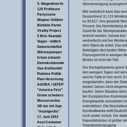
S. Wagenknecht
Stromerzeugung auszugleic
120 Profiteure
Wie realistisch kann das se
Partyszene
Deutschland 31.115 Windkraf
Wagner-Söldner
es 30.617, ihre gesamte Nenn
Bündnis Partei
Prozent. Die Nennleistung de
Virality Project
Damit für die Stromprodukti
erreicht werden, müsste bei 
5 Mrd.-Skandal
verdreifacht und bei Windene
Vegan - tödlich
dem Stand ab sofort. Das wä
Geburtendefizit
Beteiligten den besten Wille
Wärmepumpen
Planungsrecht in wenigen M
Irrtum erkannt
Beides ist nicht der Fall.
Demokratieende
Der frischgebackene grüne E
Gas-Kuhhandel
den wenigen Tagen seit sein
Ruinöse Politik
welche Falle er hier rennt. Er
Plan-Verarmung
eingestanden, dass der Ziel
AGORA / SEFEP
beiden Jahren nicht eingehal
"America First"
kaufen. Seine Situation wird
Grüne scheitern
der Europäischen Kommission
Messerverbot
Energiequelle anzusehen un
SB nur mit App
unterstützen. Die Abschaltu
Kernkraftwerke wirft Deutsc
"Anzeigeritis"
noch weiter zurück. Die dad
17. Juni 1953
Kapazitätslücke ist größer a
Asyl-Container
Solarstromerzeugung.