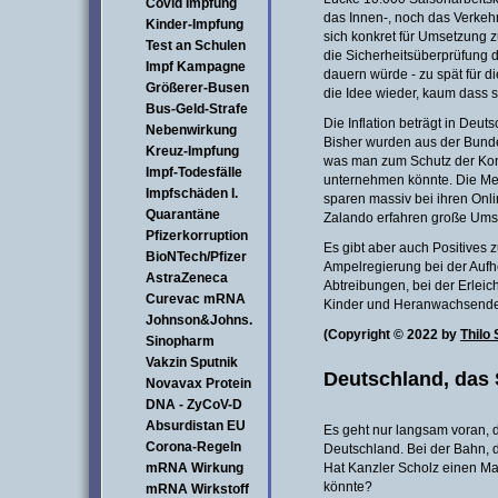
Covid Impfung
das Innen-, noch das Verkehr
Kinder-Impfung
sich konkret für Umsetzung z
Test an Schulen
die Sicherheitsüberprüfung 
Impf Kampagne
dauern würde - zu spät für d
Größerer-Busen
die Idee wieder, kaum dass s
Bus-Geld-Strafe
Die Inflation beträgt in Deut
Nebenwirkung
Bisher wurden aus der Bund
Kreuz-Impfung
was man zum Schutz der Ko
Impf-Todesfälle
unternehmen könnte. Die Men
Impfschäden I.
sparen massiv bei ihren On
Quarantäne
Zalando erfahren große Ums
Pfizerkorruption
Es gibt aber auch Positives 
BioNTech/Pfizer
Ampelregierung bei der Auf
AstraZeneca
Abtreibungen, bei der Erlei
Curevac mRNA
Kinder und Heranwachsende 
Johnson&Johns.
(Copyright © 2022 by
Thilo 
Sinopharm
Vakzin Sputnik
Deutschland, das 
Novavax Protein
DNA - ZyCoV-D
Absurdistan EU
Es geht nur langsam voran, d
Corona-Regeln
Deutschland. Bei der Bahn, d
mRNA Wirkung
Hat Kanzler Scholz einen Ma
könnte?
mRNA Wirkstoff