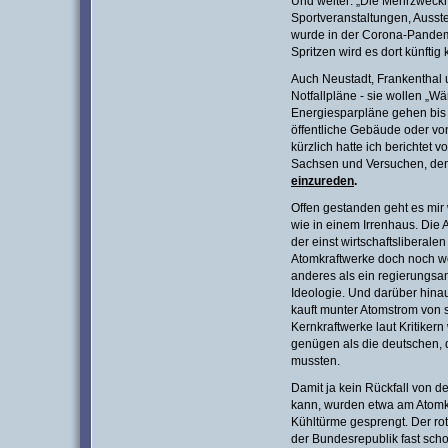
Und weiter: „Die Mehrzweckha
Sportveranstaltungen, Ausste
wurde in der Corona-Pandemie
Spritzen wird es dort künfti
Auch Neustadt, Frankenthal
Notfallpläne - sie wollen „Wä
Energiesparpläne gehen bis 
öffentliche Gebäude oder vo
kürzlich hatte ich berichtet
Sachsen und Versuchen, de
einzureden
.
Offen gestanden geht es mir
wie in einem Irrenhaus. Die
der einst wirtschaftsliberale
Atomkraftwerke doch noch we
anderes als ein regierungsam
Ideologie. Und darüber hina
kauft munter Atomstrom von 
Kernkraftwerke laut Kritiker
genügen als die deutschen,
mussten.
Damit ja kein Rückfall von de
kann, wurden etwa am Atomkr
Kühltürme gesprengt. Der rot
der Bundesrepublik fast sch