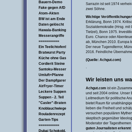
Bauern-Demo
Sarrazin ist seit 1974 verheir
Fake gegen AfD
zwei Söhne.
Atom-Akten
Wichtige Veröffentlichunge
BW ist am Ende
Erklärung, Bonn 1974. Kriti
Daten gelöscht
Sozialdemokratie (Hrsg. mit 
Hawala-Banking
Tietzel), Bonn 1975. Investi
Messerangriffe
Euro. Chance oder Abenteuer
==========
ab, München 2010. Europa b
Ein Teelichtofen!
Der neue Tugendterror, Mü
2016. Feindliche Übernahm
Bratwurst Party
Küche ohne Gas
(Quelle: Achgut.com)
Cordierit Steine
·
Santoku-Messer
Umluft+Pfanne
Wir leisten uns wa
Der Dampfgarer
AirFryer-Timer
Achgut.com
ist ein Zusamm
Leckere Suppen
und seit 2004 online. Unser B
Suppen - 2. Teil
Leitmedium für politische An
"Casler"-Braten
bietet Raum für unabhängig
lieben die Freiheit und schät
Knoblauchwiege
versuchen populären Mythen
Rouladenrezept
skeptisch gegenüber Ideolog
Garten-Tips
Moderator der Tagesthemen
==========
guten Journalisten erkennt
Dubai Schokold.