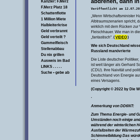
abdrehen, dann in
Kanzler: F.Merz
F.Merz Platz 18
Veröffentlicht am 12.07.20
Schattenflotte
„Wenn Wirtschaftsminister Ha
1 Million Miete
Albtraumszenarien spricht, 
Halbleiterkrise
wirklich mit dem Rücken zur 
Geld verbrannt
Fleischhauer. Wie man in di
Geld verteilt ?
„fantastisch".
(
VIDEO
)
Gammelfleisch
Wie sich Deutschland wissen
Stellenabbau
Russland manövrierte
Du nix grillen
Die Liste deutscher Politiker
Ausweis im Bad
ist weit länger als Gerhard 
LINKS . . . . .
(CDU). Ihre Naivität und pol
Suche • gebe ab
Deutschland von Energie aus
eines Versagens.
(Copyright © 2022 by Die W
·
Anmerkung von DD6NT:
Zum Thema Energie- und G
Umständen noch einige an
während der winterlichen H
Ausfallzeiten der Wärmezu
Schimmelbildung Das würde