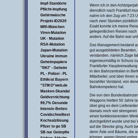
Impf-Standorte
Wenn ich in den Achtzigerjah
Pflicht-Impfung
dienstlich nach Frankfurt m
Gehirnwäsche
nahm ich den Zug um 7:23 Uhr
Projekt-ID2020
nach zwei Stunden pünktlich
Exakt konnte ich meine Reis
MRI-München
gelegentlichen Reisen nach
Viren-Mutation
anders. Auf die Bahn war unb
UK - Mutation
RSA-Mutation
Das Management bestand aus 
Japan-Mutation
gut ausgebildeten Beamten, d
verstanden, nämlich Züge fa
Ukraine immun
ingenieurmäßig in Schuss zu 
Geheimpapiere
Frankfurter Hauptverwaltung 
"RKI" - Geheim
in den Bahnzentralen in Berl
PL - Polizei - PL
Mitarbeiter, und über ihnen 
Ethikrat Bayern
bezahlter Vorstand, von dene
"STIKO"web.de
Bahnkompetenz hat.
Masken-Skandal
Die von den Bundesbahnzent
Geldvernichtung
Waggons hielten 50 Jahre la
99,7% Gesunde
übel ging es dem Lieferanten,
Intensiv-Betten
damals noch viel strengeren 
Covidschnelltest
einen funktionierenden Winte
Kochsalzlösung
durchgeführt wurde und bei 
Pfizer to go SB
auf die Strecke ging. Auch be
denn Äste und Bäume, die auf
SB nur Geimpfte
können, waren längst vorher