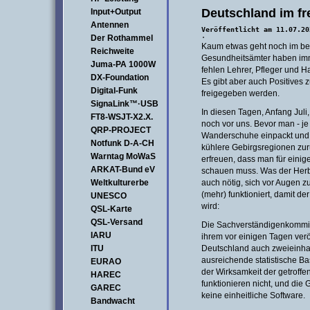
Deutschland im fre
Input+Output
Antennen
Veröffentlicht am 11.07.2
Der Rothammel
·
Kaum etwas geht noch im bes
Reichweite
Gesundheitsämter haben imme
Juma-PA 1000W
fehlen Lehrer, Pfleger und Ha
DX-Foundation
Es gibt aber auch Positives
Digital-Funk
freigegeben werden.
SignaLink™·USB
In diesen Tagen, Anfang Juli
FT8-WSJT-X2.X.
noch vor uns. Bevor man - 
QRP-PROJECT
Wanderschuhe einpackt und 
Notfunk D-A-CH
kühlere Gebirgsregionen zurüc
Warntag MoWaS
erfreuen, dass man für einig
ARKAT-Bund eV
schauen muss. Was der Herbst
Weltkulturerbe
auch nötig, sich vor Augen zu
(mehr) funktioniert, damit de
UNESCO
wird:
QSL-Karte
QSL-Versand
Die Sachverständigenkommis
IARU
ihrem vor einigen Tagen veröf
ITU
Deutschland auch zweieinha
ausreichende statistische B
EURAO
der Wirksamkeit der getrof
HAREC
funktionieren nicht, und di
GAREC
keine einheitliche Software.
Bandwacht