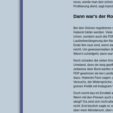
muss, werde man den schon
Profilierung dient, sagt man
Dann war's der Ro
Bei den Grünen registrieren 
Habeck härter werden. Viele s
Union, sondern auch die FDP 
Laufzeitverlängerung der Ato
Ende fein raus sind, wenn da
reicht. Um gewissermaßen di
Wenn's schiefgeht, dann war'
Noch schaden die vielen Kri
Umstand, dass sie lang gep
zeitweise über Bord werfen m
FDP gewinnen sie bei Landt
dazu. Habecks Fans sagen: 
Versuchs, die Widersprüche 
grünen Politik mit Instagram
Doch reicht das im Ernstfall 
Wenn mit den Preisen auch d
steigt? Da sind sich nicht al
nicht. Erst kürzlich sagte er,
über mein Ministerium, über