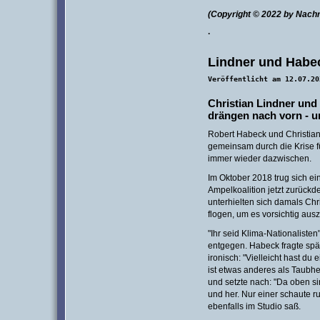
(Copyright © 2022 by Nach
·
Lindner und Habec
Veröffentlicht am 12.07.20
Christian Lindner un
drängen nach vorn - u
Robert Habeck und Christia
gemeinsam durch die Krise f
immer wieder dazwischen.
Im Oktober 2018 trug sich ei
Ampelkoalition jetzt zurückd
unterhielten sich damals Ch
flogen, um es vorsichtig aus
"Ihr seid Klima-Nationaliste
entgegen. Habeck fragte spät
ironisch: "Vielleicht hast du
ist etwas anderes als Taubh
und setzte nach: "Da oben si
und her. Nur einer schaute r
ebenfalls im Studio saß.