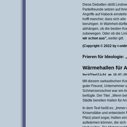
Diese Debatten stößt Lindner
Parteifreunde setzen auf ihren
Angriffe auf Habeck einstelle
hofft mancher, dass sich al
beruhigen. In Wahrheit dürft
abhängen, ob die beiden Kon
zubewegen. Oder ob die Lin
wir schon aus",
weiter gilt.
(Copyright © 2022 by t-onli
Frieren für Ideologie:
Wärmehallen für A
Veröffentlicht am 10.07.20
Mit diesem sarkastischen Ko
guter Freund, Unternehmer un
Schmerzensschrei war ein Arti
beifügte. Der Titel: „Wenn b
Städte bereiten Hallen für Ar
In dem Text heißt es: „Immer
Krisenstäbe und entwickeln 
Pfalz) plant sogar, Hallen ei
aufwärmen können, die sich 