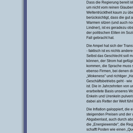
Dass die Regierung bereit is
um nicht vom reinen Glauben
Weltentrücktheit kaum zu ü
berücksichtigt, dass die gut 
Warmen sitzen (und auch noc
Lindner), ist es geradezu obs
der politischen Eliten im Soz
Fall gebracht hat.
Die Ampel hat sich der Trans
- faktisch ist es nichts ander
Selbst das Geschlecht soll m
können, der Strom hat gefüg
kommen, die Sprache muss si
ebenso Firmen, bei denen die
„Wokeness" und richtiger „Ha
Geschäftsbetriebs geht - wie
ist. Die in Jahrzehnten von 
erarbeitete Basis unseres W
Enkeln und Urenkeln pulveris
dabei als Retter der Welt füh
Die Inflation galoppiert, di
steigenden Preisen und der w
Abgabenlast, auch durch absu
die „Energiewende", die Regi
schafft Posten wie einen „Qu