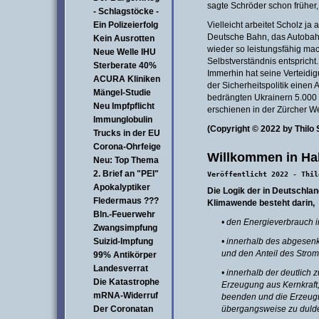
sagte Schröder schon früher, 
- Schlagstöcke -
Ein Polizeierfolg
Vielleicht arbeitet Scholz ja
Deutsche Bahn, das Autobah
Kein Ausrotten
wieder so leistungsfähig ma
Neue Welle IHU
Selbstverständnis entspricht.
Sterberate 40%
Immerhin hat seine Verteidig
ACURA Kliniken
der Sicherheitspolitik einen 
Mängel-Studie
bedrängten Ukrainern 5.000 
Neu Impfpflicht
erschienen in der Zürcher W
Immunglobulin
(Copyright © 2022 by Thilo
Trucks in der EU
Corona-Ohrfeige
Willkommen in Ha
Neu: Top Thema
2. Brief an "PEI"
Veröffentlicht 2022 - Thil
Apokalyptiker
Die Logik der in Deutschla
Fledermaus ???
Klimawende besteht darin,
Bln.-Feuerwehr
• den Energieverbrauch 
Zwangsimpfung
Suizid-Impfung
• innerhalb des abgesen
und den Anteil des Strom
99% Antikörper
Landesverrat
• innerhalb der deutlich
Die Katastrophe
Erzeugung aus Kernkraft,
mRNA-Widerruf
beenden und die Erzeug
Der Coronatan
übergangsweise zu duld