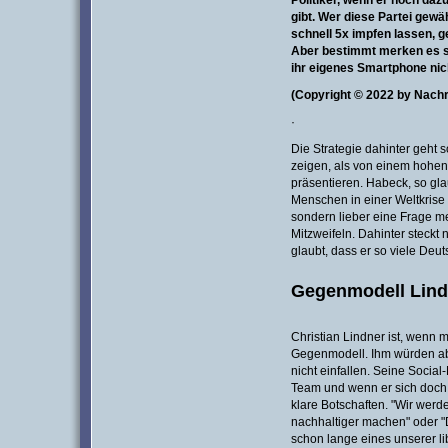
Politiker, wenn er noch da
gibt. Wer diese Partei gewä
schnell
5x impfen lassen, 
Aber bestimmt merken es so
ihr eigenes Smartphone nic
(Copyright © 2022 by Nach
·
Die Strategie dahinter geht s
zeigen, als von einem hohen 
präsentieren. Habeck, so gla
Menschen in einer Weltkrise
sondern lieber eine Frage meh
Mitzweifeln. Dahinter steckt 
glaubt, dass er so viele Deu
Gegenmodell Lind
Christian Lindner ist, wenn m
Gegenmodell. Ihm würden a
nicht einfallen. Seine Socia
Team und wenn er sich doch m
klare Botschaften. "Wir werd
nachhaltiger machen" oder "
schon lange eines unserer li