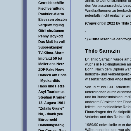
ähnliche Demonstrationen gi
Getreideschiffe
den Verfassungsschutz loss
Fischvergiftung
Windkraftgegner zu beobach
Raubtier-Alarm
jedenfalls nicht einfacher we
Eisessen obszön
(Copyright © 2022 by Thilo
Vergewaltigung
Görli einzäunen
·
Penny Boykott
*) = Bitte lesen Sie den fol
Das Maß ist voll
Suppenkasper
Thilo Sarrazin
TV-Klima-Alarm
Impfarzt 59 tot
Dr. Thilo Sarrazin wurde am
Meiler ans Netz
wuchs in Recklinghausen auf.
Bonn. Nach dem Diplom war er
ZDF-Fake News
Industrie- und Verkehrspoliti
Habeck am Ende
wissenschaftlicher Angestellte
- Myokarditis -
Hass und Hetze
Von 1975 bis 1991 arbeitete
Asyl-Tourismus
unterbrochen durch Aufentha
und im Bundesministerium für
Stephan Kramer
anderem Büroleiter der Fina
13. August 1961
leitete unterschiedliche Refe
"Zufalls Grüne"
Finanzfragen der Sozialpoliti
No, - thank you
Verkehrs und das Referat fü
Bürgergeld
1989/90 entwickelte er er da
Handlungsfähig
Währungsunion und war als L
Der Corona-Gau