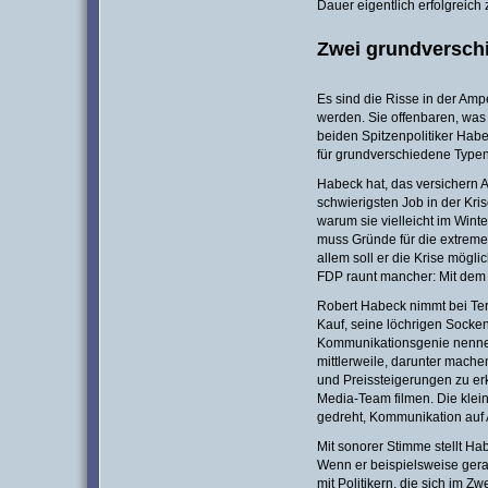
Dauer eigentlich erfolgreic
Zwei grundversch
Es sind die Risse in der Amp
werden. Sie offenbaren, was
beiden Spitzenpolitiker Hab
für grundverschiedene Typen 
Habeck hat, das versichern A
schwierigsten Job in der Kri
warum sie vielleicht im Wint
muss Gründe für die extreme
allem soll er die Krise mögli
FDP raunt mancher: Mit dem 
Robert Habeck nimmt bei Ter
Kauf, seine löchrigen Socken
Kommunikationsgenie nennen
mittlerweile, darunter mache
und Preissteigerungen zu erk
Media-Team filmen. Die klei
gedreht, Kommunikation auf 
Mit sonorer Stimme stellt Ha
Wenn er beispielsweise gerad
mit Politikern, die sich im 