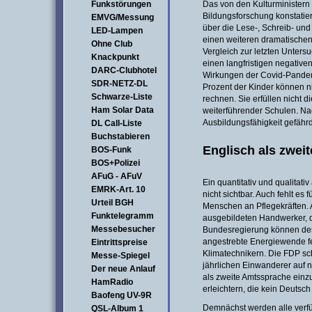
Funkstörungen
Das von den Kulturministern 
Bildungsforschung konstatie
EMVG/Messung
über die Lese-, Schreib- und
LED-Lampen
einen weiteren dramatische
Ohne Club
Vergleich zur letzten Unters
Knackpunkt
einen langfristigen negativ
DARC-Clubhotel
Wirkungen der Covid-Pandemi
SDR-NETZ-DL
Prozent der Kinder können ni
Schwarze-Liste
rechnen. Sie erfüllen nicht
Ham Solar Data
weiterführender Schulen. Nac
Ausbildungsfähigkeit gefährd
DL Call-Liste
Buchstabieren
Englisch als zwei
BOS-Funk
BOS+Polizei
AFuG - AFuV
Ein quantitativ und qualitat
EMRK-Art. 10
nicht sichtbar. Auch fehlt es
Urteil BGH
Menschen an Pflegekräften. A
Funktelegramm
ausgebildeten Handwerker, 
Messebesucher
Bundesregierung können desh
angestrebte Energiewende fe
Eintrittspreise
Klimatechnikern. Die FDP schl
Messe-Spiegel
jährlichen Einwanderer auf 
Der neue Anlauf
als zweite Amtssprache einzu
HamRadio
erleichtern, die kein Deutsc
Baofeng UV-9R
Demnächst werden alle verf
QSL-Album 1