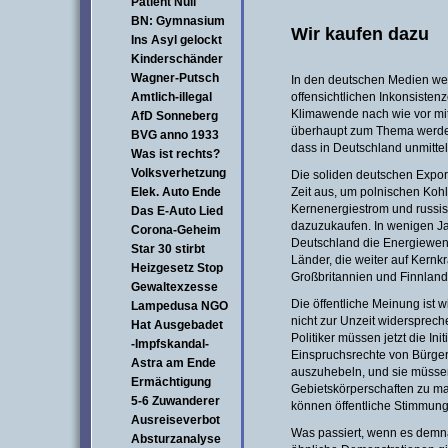
Patient Null
BN: Gymnasium
Wir kaufen dazu
Ins Asyl gelockt
Kinderschänder
Wagner-Putsch
In den deutschen Medien we
Amtlich-illegal
offensichtlichen Inkonsisten
Klimawende nach wie vor mit 
AfD Sonneberg
überhaupt zum Thema werden.
BVG anno 1933
dass in Deutschland unmittel
Was ist rechts?
Volksverhetzung
Die soliden deutschen Expor
Elek. Auto Ende
Zeit aus, um polnischen Koh
Kernenergiestrom und russi
Das E-Auto Lied
dazuzukaufen. In wenigen Ja
Corona-Geheim
Deutschland die Energiewend
Star 30 stirbt
Länder, die weiter auf Kernkr
Heizgesetz Stop
Großbritannien und Finnland
Gewaltexzesse
Die öffentliche Meinung ist w
Lampedusa NGO
nicht zur Unzeit widersprech
Hat Ausgebadet
Politiker müssen jetzt die In
-Impfskandal-
Einspruchsrechte von Bürge
Astra am Ende
auszuhebeln, und sie müsse
Ermächtigung
Gebietskörperschaften zu m
5-6 Zuwanderer
können öffentliche Stimmung
Ausreiseverbot
Was passiert, wenn es demn
Absturzanalyse