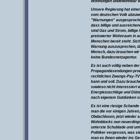
Wohnungen unbewohnbar w
Unsere Regierung hat einen
vom deutschen Volk abzuw
"Warnungen" ausgesprochen
dass billige und ausreichen
sind Gas und Strom, billige
preiswerter Wohnraum in a
Menschen bereit steht. Sich
Warnung auszusprechen, d
Mensch, dazu brauchen wir 
keine Bundesnetzagentur.
Es ist auch völlig neben de
Propagandasendungen
pro
rechtlichen Zwangs-Pay-TV 
kann und soll. Dazu brauchen
sowieso nicht interessiert w
Energiezuschläge und Diäte
nach eigenem Gutdünken st
Es ist eine riesige Schande
man die vor einigen Jahren
Obdachlosen, jetzt wieder a
Wohnblocks nun neuerdings 
unterste Schublade und un
Politiker vergessen, was s
man es ihnen wieder ins Ge