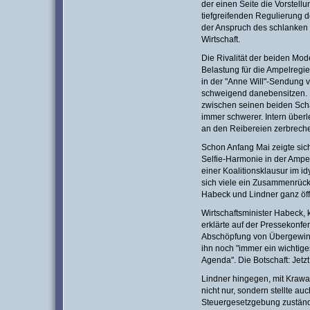
der einen Seite die Vorstell
tiefgreifenden Regulierung d
der Anspruch des schlanken 
Wirtschaft.
Die Rivalität der beiden Mod
Belastung für die Ampelregie
in der "Anne Will"-Sendung v
schweigend danebensitzen. 
zwischen seinen beiden Sch
immer schwerer. Intern überle
an den Reibereien zerbrech
Schon Anfang Mai zeigte sich
Selfie-Harmonie in der Ampelk
einer Koalitionsklausur im i
sich viele ein Zusammenrücke
Habeck und Lindner ganz öff
Wirtschaftsminister Habeck, 
erklärte auf der Pressekonf
Abschöpfung von Übergewinne
ihn noch "immer ein wichtig
Agenda". Die Botschaft: Jetz
Lindner hingegen, mit Krawat
nicht nur, sondern stellte auc
Steuergesetzgebung zuständi