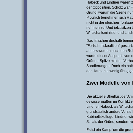
Habeck und Lindner waren zu 
der Opposition, Scholz war F
Grund, warum die Szene nun du
Plötzlich benehmen sich Hab
nicht in der gleichen Tonlag
nehmen zu. Und jetzt sitzen 
Wirtschaftsminister und Lindn
Das ist schon deshalb bemer
"Fortschrittskoalition" gestart
anders werden nach den Reib
wurde dieser Anspruch von 
Grünen-Spitze mit den Verha
Sondierungen. Doch ein halb
der Harmonie wenig übrig ge
Zwei Modelle von P
Die aktuelle Streitlust der Am
gewissermaßen im Konflikt 
Lindner. Habeck als Wirtscha
grundsätzlich andere Vorstell
Kabinettskollege. Lindner wi
Stil als der Grüne, sondern v
Es ist ein Kampf um die grund