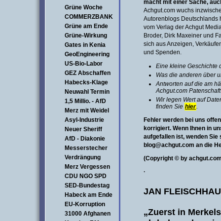
macht mit einer Sache, auch
Grüne Woche
Achgut.com wuchs inzwische
COMMERZBANK
Autorenblogs Deutschlands 
Grüne am Ende
vom Verlag der Achgut Medi
Grüne-Wirkung
Broder, Dirk Maxeiner und Fa
sich aus Anzeigen, Verkäufe
Gates in Kenia
und Spenden.
GeoEngineering
US-Bio-Labor
Eine kleine Geschichte 
GEZ Abschaffen
Was die anderen über u
Habecks-Klage
Antworten auf die am hä
Achgut.com Patenschaft 
Neuwahl Termin
Wir legen Wert auf Dat
1,5 Millio. - AfD
finden Sie
hier
.
Merz mit Weidel
Asyl-Industrie
Fehler werden bei uns offe
korrigiert. Wenn Ihnen in u
Neuer Sheriff
aufgefallen ist, wenden Sie 
AfD - Diakonie
blog@achgut.com
an die H
Messerstecher
Verdrängung
(Copyright © by achgut.c
Merz Vergessen
·
CDU NGO SPD
SED-Bundestag
JAN FLEISCHHA
Habeck am Ende
EU-Korruption
„Zuerst in Merke
31000 Afghanen