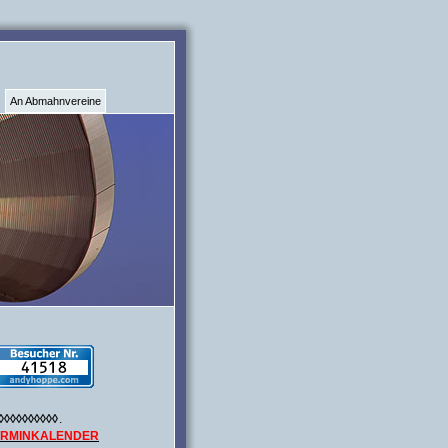
An Abmahnvereine
◊◊◊◊◊◊◊◊◊◊
.
ERMINKALENDER