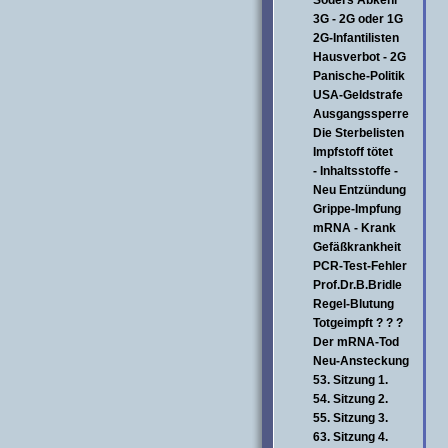
Söders Abkehr
3G - 2G oder 1G
2G-Infantilisten
Hausverbot - 2G
Panische-Politik
USA-Geldstrafe
Ausgangssperre
Die Sterbelisten
Impfstoff tötet
- Inhaltsstoffe -
Neu Entzündung
Grippe-Impfung
mRNA - Krank
Gefäßkrankheit
PCR-Test-Fehler
Prof.Dr.B.Bridle
Regel-Blutung
Totgeimpft ? ? ?
Der mRNA-Tod
Neu-Ansteckung
53. Sitzung 1.
54. Sitzung 2.
55. Sitzung 3.
63. Sitzung 4.