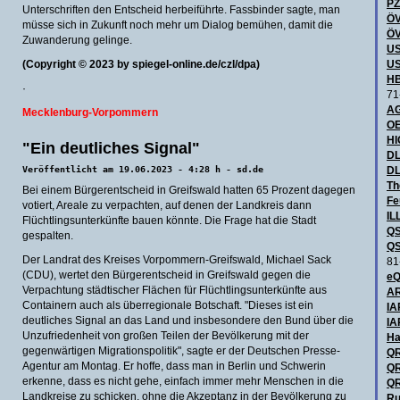
P
Unterschriften den Entscheid herbeiführte. Fassbinder sagte, man
ÖV
müsse sich in Zukunft noch mehr um Dialog bemühen, damit die
ÖV
Zuwanderung gelinge.
US
(Copyright © 2023 by spiegel-online.de/czl/dpa)
US
HB
·
71
AG
Mecklenburg-Vorpommern
OE
H
"Ein deutliches Signal"
DL
Veröffentlicht am 19.06.2023 - 4:28 h - sd.de
DL
Th
Bei einem Bürgerentscheid in Greifswald hatten 65 Prozent dagegen
Fe
votiert, Areale zu verpachten, auf denen der Landkreis dann
IL
Flüchtlingsunterkünfte bauen könnte. Die Frage hat die Stadt
QS
gespalten.
QS
Der Landrat des Kreises Vorpommern-Greifswald, Michael Sack
81
(CDU), wertet den Bürgerentscheid in Greifswald gegen die
eQ
Verpachtung städtischer Flächen für Flüchtlingsunterkünfte aus
AR
Containern auch als überregionale Botschaft. "Dieses ist ein
IA
deutliches Signal an das Land und insbesondere den Bund über die
IA
Unzufriedenheit von großen Teilen der Bevölkerung mit der
Ha
gegenwärtigen Migrationspolitik", sagte er der Deutschen Presse-
QR
Agentur am Montag. Er hoffe, dass man in Berlin und Schwerin
QR
erkenne, dass es nicht gehe, einfach immer mehr Menschen in die
QR
Landkreise zu schicken, ohne die Akzeptanz in der Bevölkerung zu
Ru