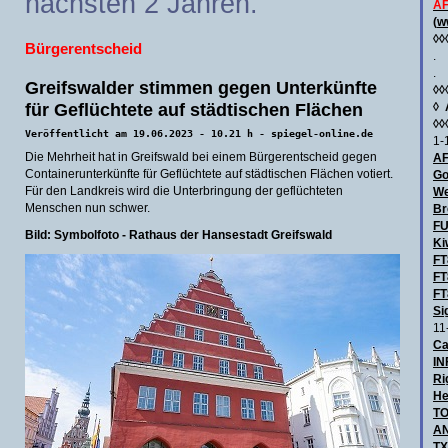
nächsten 2 Jahren.
AF
(
w
◊◊
Bürgerentscheid
.
.
Greifswalder stimmen gegen Unterkünfte
◊◊
für Geflüchtete auf städtischen Flächen
◊
◊◊
Veröffentlicht am 19.06.2023 - 10.21 h - spiegel-online.de
1-
Die Mehrheit hat in Greifswald bei einem Bürgerentscheid gegen
AF
Containerunterkünfte für Geflüchtete auf städtischen Flächen votiert.
Go
Für den Landkreis wird die Unterbringung der geflüchteten
We
Menschen nun schwer.
Br
F
Bild: Symbolfoto - Rathaus der Hansestadt Greifswald
Ki
FT
FT
FT
Si
11
Ca
IN
Ri
He
TO
AN
TX