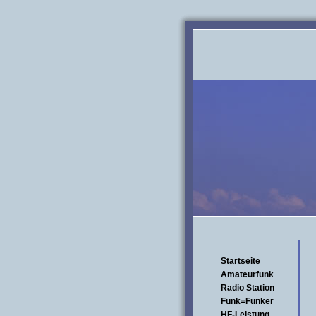
Startseite
Amateurfunk
Radio Station
Funk=Funker
HF-Leistung