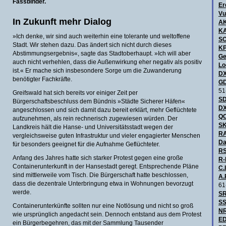
Fassbinder.
Er
Vu
In Zukunft mehr Dialog
A
KA
»Ich denke, wir sind auch weiterhin eine tolerante und weltoffene
S
Stadt. Wir stehen dazu. Das ändert sich nicht durch dieses
KP
Abstimmungsergebnis«, sagte das Stadtoberhaupt. »Ich will aber
Ge
auch nicht verhehlen, dass die Außenwirkung eher negativ als positiv
Lo
ist.« Er mache sich insbesondere Sorge um die Zuwanderung
DX
benötigter Fachkräfte.
GD
51
Greifswald hat sich bereits vor einiger Zeit per
SD
Bürgerschaftsbeschluss dem Bündnis »Städte Sicherer Häfen«
DX
angeschlossen und sich damit dazu bereit erklärt, mehr Geflüchtete
QC
aufzunehmen, als rein rechnerisch zugewiesen würden. Der
SK
Landkreis hält die Hanse- und Universitätsstadt wegen der
R
vergleichsweise guten Infrastruktur und vieler engagierter Menschen
Da
für besonders geeignet für die Aufnahme Geflüchteter.
RS
Anfang des Jahres hatte sich starker Protest gegen eine große
R-
Containerunterkunft in der Hansestadt geregt. Entsprechende Pläne
C.I
sind mittlerweile vom Tisch. Die Bürgerschaft hatte beschlossen,
A.
dass die dezentrale Unterbringung etwa in Wohnungen bevorzugt
61
werde.
SR
SS
Containerunterkünfte sollten nur eine Notlösung und nicht so groß
NR
wie ursprünglich angedacht sein. Dennoch entstand aus dem Protest
ED
ein Bürgerbegehren, das mit der Sammlung Tausender