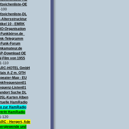
fzeichenliste-OE
-100
fzeichenliste-DL
-Altersstrucktur
tikel 10 - EMRK
O-Organisation
-Funkbörse.de
nk-Telegramm
-Funk-Forum
nkamateur.de
P-Download OE
-Film von 1955
1-110
ARC-HOTEL GmbH
lais A-Z m. QTH
peater-Map
- EU
nkfrequenzen01
equenz-Listen01
andort Suche DL
QSL-Karten Alben
rtuelle HamRadio
fo zur HamRadio
ntritt HamRadio
1-120
RC - Hergert, Ade
ergiewende und