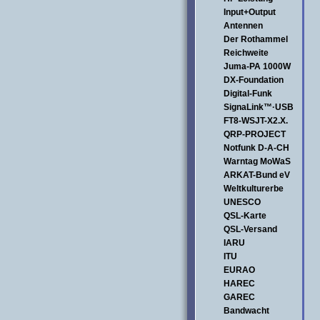
Input+Output
Antennen
Der Rothammel
Reichweite
Juma-PA 1000W
DX-Foundation
Digital-Funk
SignaLink™·USB
FT8-WSJT-X2.X.
QRP-PROJECT
Notfunk D-A-CH
Warntag MoWaS
ARKAT-Bund eV
Weltkulturerbe
UNESCO
QSL-Karte
QSL-Versand
IARU
ITU
EURAO
HAREC
GAREC
Bandwacht