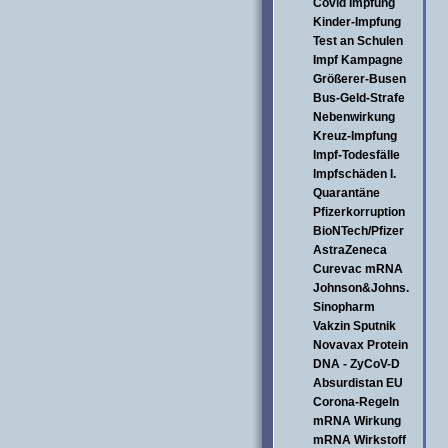
Covid Impfung
Kinder-Impfung
Test an Schulen
Impf Kampagne
Größerer-Busen
Bus-Geld-Strafe
Nebenwirkung
Kreuz-Impfung
Impf-Todesfälle
Impfschäden I.
Quarantäne
Pfizerkorruption
BioNTech/Pfizer
AstraZeneca
Curevac mRNA
Johnson&Johns.
Sinopharm
Vakzin Sputnik
Novavax Protein
DNA - ZyCoV-D
Absurdistan EU
Corona-Regeln
mRNA Wirkung
mRNA Wirkstoff