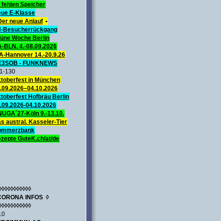
 fehlen Speicher
ue E-Klasse
Der neue Anlauf
•
-Besucherrückgang
üne Woche Berlin
A-BLN. 4.-08.09.2026
A-Hannover 14.-20.9.26
E3SOB - FUNKNEWS
1-130
toberfest in München
.09.2026–04.10.2026
toberfest Hofbräu Berlin
.09.2026-04.10.2026
UGA´27-Köln 9.-13.10.
s austral. Kasseler-Tier
ommerzbank
zepte GuteK.ch/at/de
◊◊◊◊◊◊◊◊◊◊◊
CORONA INFOS ◊
◊◊◊◊◊◊◊◊◊◊◊
10