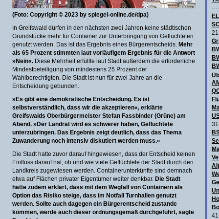
---
(Foto: Copyright © 2023 by spiegel-online.de/dpa)
E
SC
In Greifswald dürfen in den nächsten zwei Jahren keine städtischen
21
Grundstücke mehr für Container zur Unterbringung von Geflüchteten
Gr
genutzt werden. Das ist das Ergebnis eines Bürgerentscheids.
Mehr
BW
als 65 Prozent stimmten laut vorläufigem Ergebnis für die Antwort
B
»Nein«.
Diese Mehrheit erfüllte laut Stadt außerdem die erforderliche
BW
Mindestbeteiligung von mindestens 25 Prozent der
Üb
Wahlberechtigten. Die Stadt ist nun für zwei Jahre an die
AM
Entscheidung gebunden.
QO
»Es gibt eine demokratische Entscheidung. Es ist
Fl
selbstverständlich, dass wir die akzeptieren«, erklärte
Ma
Greifswalds Oberbürgermeister Stefan Fassbinder (Grüne) am
US
Abend. »Der Landrat wird es schwerer haben, Geflüchtete
31
unterzubringen. Das Ergebnis zeigt deutlich, dass das Thema
BS
Zuwanderung noch intensiv diskutiert werden muss.«
Se
Ma
Die Stadt hatte zuvor darauf hingewiesen, dass der Entscheid keinen
Ve
Einfluss darauf hat, ob und wie viele Geflüchtete der Stadt durch den
Al
Landkreis zugewiesen werden. Containerunterkünfte sind demnach
We
etwa auf Flächen privater Eigentümer weiter denkbar.
Die Stadt
Ge
hatte zudem erklärt, dass mit dem Wegfall von Containern als
Un
Option das Risiko steige, dass im Notfall Turnhallen genutzt
Ho
werden. Sollte auch dagegen ein Bürgerentscheid zustande
Bo
kommen, werde auch dieser ordnungsgemäß durchgeführt, sagte
41