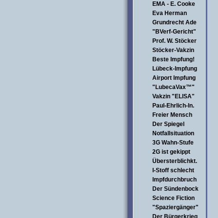
EMA - E. Cooke
Eva Herman
Grundrecht Ade
"BVerf-Gericht"
Prof. W. Stöcker
Stöcker-Vakzin
Beste Impfung!
Lübeck-Impfung
Airport Impfung
"LubecaVax™"
Vakzin "ELISA"
Paul-Ehrlich-In.
Freier Mensch
Der Spiegel
Notfallsituation
3G Wahn-Stufe
2G ist gekippt
Übersterblichkt.
I-Stoff schlecht
Impfdurchbruch
Der Sündenbock
Science Fiction
"Spaziergänger"
Der Bürgerkrieg