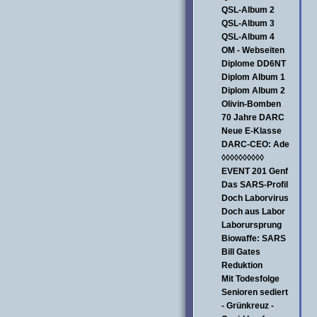
QSL-Album 2
QSL-Album 3
QSL-Album 4
OM - Webseiten
Diplome DD6NT
Diplom Album 1
Diplom Album 2
Olivin-Bomben
70 Jahre DARC
Neue E-Klasse
DARC-CEO: Ade
◊◊◊◊◊◊◊◊◊◊
EVENT 201 Genf
Das SARS-Profil
Doch Laborvirus
Doch aus Labor
Laborursprung
Biowaffe: SARS
Bill Gates
Reduktion
Mit Todesfolge
Senioren sediert
- Grünkreuz -