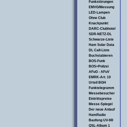
Funkstörungen
EMVG/Messung
LED-Lampen
Ohne Club
Knackpunkt
DARC-Clubhotel
SDR-NETZ-DL
Schwarze-Liste
Ham Solar Data
DL Call-Liste
Buchstabieren
BOS-Funk
BOS+Polizei
AFuG - AFuV
EMRK-Art. 10
Urteil BGH
Funktelegramm
Messebesucher
Eintrittspreise
Messe-Spiegel
Der neue Anlauf
HamRadio
Baofeng UV-9R
QSL-Album 1