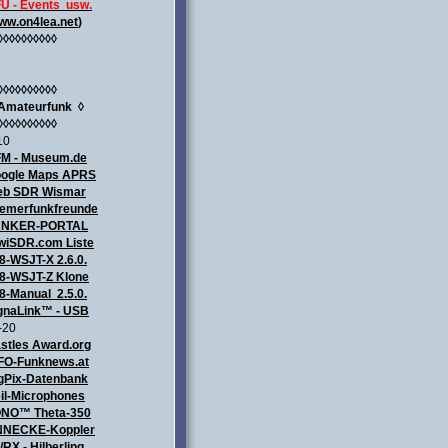
U - Events usw.
ww.on4lea.net
)
◊◊◊◊◊◊◊◊◊◊
◊◊◊◊◊◊◊◊◊◊
Amateurfunk
◊
◊◊◊◊◊◊◊◊◊◊
10
M - Museum.de
ogle Maps APRS
b SDR Wismar
emerfunkfreunde
UNKER-PORTAL
wiSDR.com Liste
8-WSJT-X 2.6.0.
8-WSJT-Z Klone
8-Manual 2.5.0.
gnaLink™ - USB
-20
stles Award.org
FO-Funknews.at
gPix-Datenbank
il-Microphones
NO™ Theta-350
NECKE-Koppler
/RX - Hilberling