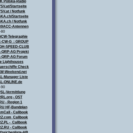
ZK
Polska-Radio
SV.at/Startseite
SV.at / Notfunk
KA.ch/Startseite
KA.ch / Notfunk
9ACC-Antennen
-80
CW-Telegraphie
-CW-G : GROUP
IGH-SPEED-CLUB
-QRP-AG Projekt
-QRP-AG Forum
e Lighthouses
uerschiffe Check
LW-Weekend.net
L-Manager Liste
L-ONLINE.de
-90
SL-Vermittlung
RL.org - QST
RU - Region 1
RU HF-Bandplan
mCall - Callbook
Z.com Callbook
Z.PL - Callbook
Z.RU - Callbook
fzeichenliste-HB