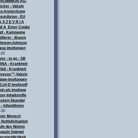
UROIMMUN-AG.
öcker - Vakzin
u-Ansteckung
surdistan - EU
A X Z E V R I A
M·A Emer Cooke
pf - Kampagne
ößerer - Busen
hnson•Johnson
euz-Impfungen
-20
izer - to go - SB
NA - Krankheit
fäß - Krankheit
vavax™-Vakzin
ippe-Impfungen
CoV-D Impfstoff
xin als Impfung
izer-Inhaltstoffe
sken-Skandal
 - Infantilisten
-30
eier Mensch
 Notfallsituation
ufe des Wahns
gazin Spiegel
ersterblichkeit