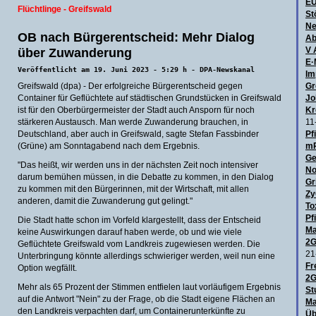
E
Flüchtlinge - Greifswald
St
Ne
OB nach Bürgerentscheid: Mehr Dialog
Ab
über Zuwanderung
V 
E·
Veröffentlicht am 19. Juni 2023 - 5:29 h - DPA-Newskanal
Im
Greifswald (dpa) - Der erfolgreiche Bürgerentscheid gegen
Gr
Container für Geflüchtete auf städtischen Grundstücken in Greifswald
Jo
ist für den Oberbürgermeister der Stadt auch Ansporn für noch
Kr
stärkeren Austausch. Man werde Zuwanderung brauchen, in
11
Deutschland, aber auch in Greifswald, sagte Stefan Fassbinder
Pf
(Grüne) am Sonntagabend nach dem Ergebnis.
mR
Ge
"Das heißt, wir werden uns in der nächsten Zeit noch intensiver
No
darum bemühen müssen, in die Debatte zu kommen, in den Dialog
Gr
zu kommen mit den Bürgerinnen, mit der Wirtschaft, mit allen
Zy
anderen, damit die Zuwanderung gut gelingt."
To
Pf
Die Stadt hatte schon im Vorfeld klargestellt, dass der Entscheid
Ma
keine Auswirkungen darauf haben werde, ob und wie viele
2G
Geflüchtete Greifswald vom Landkreis zugewiesen werden. Die
21
Unterbringung könnte allerdings schwieriger werden, weil nun eine
Fr
Option wegfällt.
2G
Mehr als 65 Prozent der Stimmen entfielen laut vorläufigem Ergebnis
St
auf die Antwort "Nein" zu der Frage, ob die Stadt eigene Flächen an
Ma
den Landkreis verpachten darf, um Containerunterkünfte zu
Üb