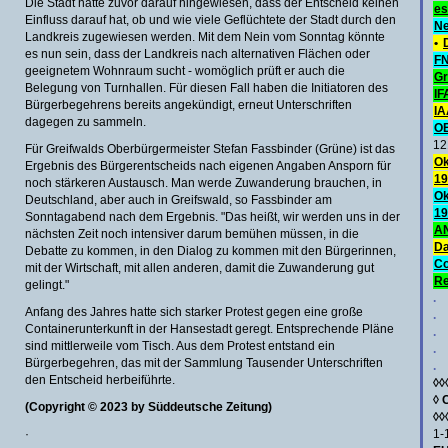
Die Stadt hatte zuvor darauf hingewiesen, dass der Entscheid keinen
es
Einfluss darauf hat, ob und wie viele Geflüchtete der Stadt durch den
Ne
Landkreis zugewiesen werden. Mit dem Nein vom Sonntag könnte
•
es nun sein, dass der Landkreis nach alternativen Flächen oder
FN
geeignetem Wohnraum sucht - womöglich prüft er auch die
Gr
Belegung von Turnhallen. Für diesen Fall haben die Initiatoren des
IF
Bürgerbegehrens bereits angekündigt, erneut Unterschriften
IA
dagegen zu sammeln.
O
12
Für Greifwalds Oberbürgermeister Stefan Fassbinder (Grüne) ist das
Ok
Ergebnis des Bürgerentscheids nach eigenen Angaben Ansporn für
19
noch stärkeren Austausch. Man werde Zuwanderung brauchen, in
Ok
Deutschland, aber auch in Greifswald, so Fassbinder am
19
Sonntagabend nach dem Ergebnis. "Das heißt, wir werden uns in der
AN
nächsten Zeit noch intensiver darum bemühen müssen, in die
Da
Debatte zu kommen, in den Dialog zu kommen mit den Bürgerinnen,
C
mit der Wirtschaft, mit allen anderen, damit die Zuwanderung gut
Re
gelingt."
.
Anfang des Jahres hatte sich starker Protest gegen eine große
.
Containerunterkunft in der Hansestadt geregt. Entsprechende Pläne
.
sind mittlerweile vom Tisch. Aus dem Protest entstand ein
.
Bürgerbegehren, das mit der Sammlung Tausender Unterschriften
.
den Entscheid herbeiführte.
◊◊
◊
(Copyright © 2023 by Süddeutsche Zeitung)
◊◊
·
1-