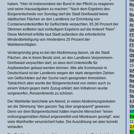
haben. "Hier ist insbesondere der Bund in der Pflicht zu reagieren
Ru
und seine Hausaufgaben zu machen." Nach dem Ergebnis des
91
Bürgerentscheids von Sonntag darf die Stadt Greifswald keine
Ru
städtischen Flächen an den Landkreis zur Errichtung von
DL
Containerunterkünften für Geflüchtete verpachten. 65,36 Prozent der
Ar
Stimmen entfielen laut vorläufigem Ergebnis auf die Antwort "Nein".
UN
Diese Mehrheit erfüllte laut Stadt außerdem die erforderliche
FT
Mindestbeteiligung von mindestens 25 Prozent der
Fu
Wahlberechtigten.
FT
Fu
Vordergründig ging es bei der Abstimmung darum, ob die Stadt
QS
Flächen, die in ihrem Besitz sind, an den Landkreis Vorpommern-
SW
Greifswald verpachten darf, so dass dort Unterkünfte für
10
Asylbewerber gebaut werden können. Wie alle Kommunen in
D
Deutschland ist der Landkreis wegen der stark steigenden Zahlen
Re
von Geflüchteten auf der Suche nach geeigneten Immobilien.
Re
Tatsächlich aber wurde der Bürgerentscheid von vielen auch zu
Fu
einem Votum gegen mehr Zuzug erklärt; den Initiatoren wurde
Fr
vorgeworfen, Ressentiments zu schüren.
St
4 
Der Wahlleiter berichtete am Abend, in vielen Abstimmungslokalen
Vi
sei die Stimmung "den ganzen Tag über angespannt" gewesen.
In
Denn vor dem Bürgerentscheid hätten manche Menschen "einen
Ei
ordnungsgemäßen Ablauf angezweifelt und Misstrauen gezeigt", was
11
viele Wahlhelfer verunsichert habe. Die Auszählung sei aber korrekt
DA
verlaufen.
En