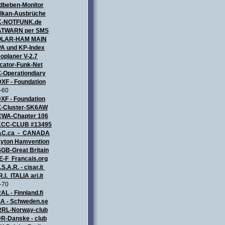
dbeben-Monitor
lkan-Ausbrüche
K-NOTFUNK.de
TWARN per SMS
OLAR-HAM MAIN
A und KP-Index
oplaner V-2.7
cator-Funk-Net
-Operationdiary
XF - Foundation
-60
XF - Foundation
-Cluster-SK6AW
WA-Chapter 106
CC-CLUB #13495
AC.ca - CANADA
yton Hamvention
GB-Great Britain
E-F Francais.org
.S.A.R. - cisar.it
R.I. ITALIA
ari.it
-70
AL - Finnland.fi
A - Schweden.se
RL-Norway-club
R-Danske - club