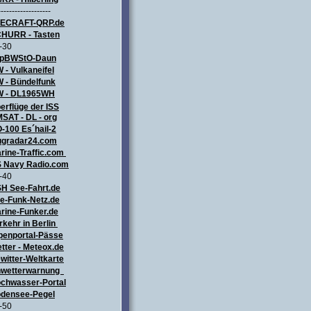
-------------------
LECRAFT
-QRP.de
HURR - Tasten
-30
pBWStO-Daun
 - Vulkaneifel
W
- Bündelfunk
 - DL1965WH
erflüge
der ISS
SAT - DL - org
-100 Es´hail-2
ugradar24.com
rine-Traffic.com
 Navy Radio.com
-40
H See-Fahrt.de
e-Funk-Netz.de
rine-Funker.de
rkehr in Berlin
penportal-Pässe
tter - Meteox.de
witter-Weltkarte
wetterwarnung
chwasser-Portal
densee-Pegel
-50