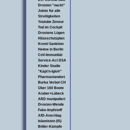
Drosten "nackt"
Joints für alle
Streitigkeiten
Youtube Zensur
Tod im Cockpit
Drostens Lügen
Hitzeschutzplan
Kreml Sanktion
Heime in Berlin
CoV-Immunität
Service-Act DSA
Kinder Studie
"Käpt’n-Iglo®"
Pharmastandort
Burka Verbot CH
Über 160 Boote
Araber+Lübeck
ARD manipuliert
Drosten-Wende
Fake-Impfstoff
AfD-Anschlag
Islamisten (IS)
Böller-Kämpfe