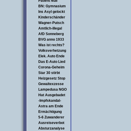
Patient Null
BN: Gymnasium
Ins Asyl gelockt
Kinderschänder
Wagner-Putsch
Amtlich-illegal
AfD Sonneberg
BVG anno 1933
Was ist rechts?
Volksverhetzung
Elek. Auto Ende
Das E-Auto Lied
Corona-Geheim
Star 30 stirbt
Heizgesetz Stop
Gewaltexzesse
Lampedusa NGO
Hat Ausgebadet
-Impfskandal-
Astra am Ende
Ermächtigung
5-6 Zuwanderer
Ausreiseverbot
Absturzanalyse