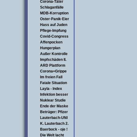
Corona-Täter
Schlaganfälle
MDB-Korruption
Oster·Panik·Eier
Hass auf Juden
Pflege-Impfung
Covid-Congress
Affenpocken
Hungerplan
Außer Kontrolle
Impfschäden II.
ARD Plattform
Corona=Grippe
Im freien Fall
Fatale Situation
Layla - Index
Infektion besser
Nuklear Studie
Ende der Maske
Betrüger: Pfizer
Lauterbach-UNI
K. Lauterbach 2.
Baerbock - oje !
Die Welt lacht