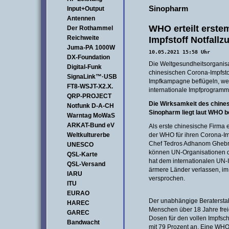
Sinopharm
Input+Output
Antennen
WHO erteilt erste
Der Rothammel
Reichweite
Impfstoff Notfallz
Juma-PA 1000W
10.05.2021 15:58 Uhr
DX-Foundation
Die Weltgesundheitsorganisa
Digital-Funk
chinesischen Corona-Impfstof
SignaLink™·USB
Impfkampagne beflügeln, we
FT8-WSJT-X2.X.
internationale Impfprogramm 
QRP-PROJECT
Die Wirksamkeit des chines
Notfunk D-A-CH
Sinopharm liegt laut WHO be
Warntag MoWaS
ARKAT-Bund eV
Als erste chinesische Firma 
Weltkulturerbe
der WHO für ihren Corona-Im
Chef Tedros Adhanom Ghebre
UNESCO
können UN-Organisationen da
QSL-Karte
hat dem internationalen UN-
QSL-Versand
ärmere Länder verlassen, im
IARU
versprochen.
ITU
EURAO
Der unabhängige Beraterstab
HAREC
Menschen über 18 Jahre frei
GAREC
Dosen für den vollen Impfsch
Bandwacht
mit 79 Prozent an. Eine WH