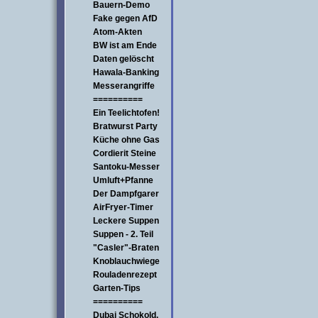
Bauern-Demo
Fake gegen AfD
Atom-Akten
BW ist am Ende
Daten gelöscht
Hawala-Banking
Messerangriffe
==========
Ein Teelichtofen!
Bratwurst Party
Küche ohne Gas
Cordierit Steine
Santoku-Messer
Umluft+Pfanne
Der Dampfgarer
AirFryer-Timer
Leckere Suppen
Suppen - 2. Teil
"Casler"-Braten
Knoblauchwiege
Rouladenrezept
Garten-Tips
==========
Dubai Schokold.