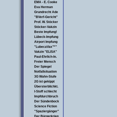
EMA - E. Cooke
Eva Herman
Grundrecht Ade
"BVerf-Gericht"
Prof. W. Stöcker
Stöcker-Vakzin
Beste Impfung!
Lübeck-Impfung
Airport Impfung
"LubecaVax™"
Vakzin "ELISA"
Paul-Ehrlich-In.
Freier Mensch
Der Spiegel
Notfallsituation
3G Wahn-Stufe
2G ist gekippt
Übersterblichkt.
I-Stoff schlecht
Impfdurchbruch
Der Sündenbock
Science Fiction
"Spaziergänger"
Der Bürgerkrieg