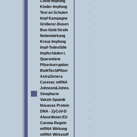
Covid Impfung
·
Kinder-Impfung
·
Test an Schulen
Impf Kampagne
·
Größerer-Busen
·
Bus-Geld-Strafe
Nebenwirkung
·
Kreuz-Impfung
·
Impf-Todesfälle
·
Impfschäden I.
Quarantäne
·
Pfizerkorruption
·
BioNTech/Pfizer
AstraZeneca
·
Curevac mRNA
·
Johnson&Johns.
Sinopharm
·
Vakzin Sputnik
·
Novavax Protein
·
DNA - ZyCoV-D
Absurdistan EU
·
Corona-Regeln
·
mRNA Wirkung
mRNA Wirkstoff
·