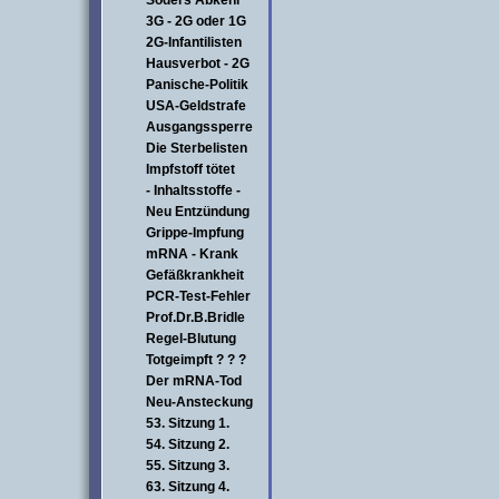
Söders Abkehr
3G - 2G oder 1G
2G-Infantilisten
Hausverbot - 2G
Panische-Politik
USA-Geldstrafe
Ausgangssperre
Die Sterbelisten
Impfstoff tötet
- Inhaltsstoffe -
Neu Entzündung
Grippe-Impfung
mRNA - Krank
Gefäßkrankheit
PCR-Test-Fehler
Prof.Dr.B.Bridle
Regel-Blutung
Totgeimpft ? ? ?
Der mRNA-Tod
Neu-Ansteckung
53. Sitzung 1.
54. Sitzung 2.
55. Sitzung 3.
63. Sitzung 4.