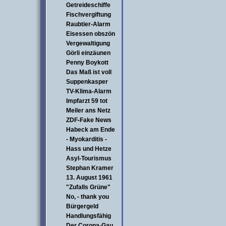
Getreideschiffe
Fischvergiftung
Raubtier-Alarm
Eisessen obszön
Vergewaltigung
Görli einzäunen
Penny Boykott
Das Maß ist voll
Suppenkasper
TV-Klima-Alarm
Impfarzt 59 tot
Meiler ans Netz
ZDF-Fake News
Habeck am Ende
- Myokarditis -
Hass und Hetze
Asyl-Tourismus
Stephan Kramer
13. August 1961
"Zufalls Grüne"
No, - thank you
Bürgergeld
Handlungsfähig
Der Corona-Gau