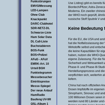
Funkstörungen
Use Listing) gibt es bereits 
EMVG/Messung
Biontech/Pfizer, Astra-Zene
LED-Lampen
Moderna. Ein zweiter chinesi
Ohne Club
der WHO noch geprüft, ähnlic
russische Stoff Sputnik V u
Knackpunkt
DARC-Clubhotel
Keine Bedeutung 
SDR-NETZ-DL
Schwarze-Liste
Ham Solar Data
Für die EU, die USA und an
DL Call-Liste
hat die Notfallzulassung de
Buchstabieren
Wirkstoffe selbst und entsch
BOS-Funk
die keine Kapazitäten für ei
BOS+Polizei
haben, nutzen die WHO-Quali
eigene Zulassung. Für die N
AFuG - AFuV
Sicherheit und Wirksamkeit u
EMRK-Art. 10
Phase-II- und Phase-III-Stud
Urteil BGH
Herstellungsprozess und die
Funktelegramm
verpflichten sich, weiterhin
Messebesucher
liefern.
Eintrittspreise
China hat nach offiziellen A
Messe-Spiegel
Dosen Impfstoffe im eigenen 
Der neue Anlauf
Sinopharm, Sinovac und ande
HamRadio
100 Millionen Dosen seien i
Baofeng UV-9R
werden rund 80 Länder und d
QSL-Album 1