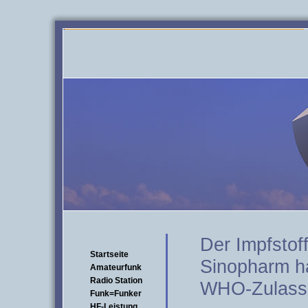
Der Impfstof
Startseite
Sinopharm ha
Amateurfunk
Radio Station
WHO-Zulassu
Funk=Funker
HF-Leistung