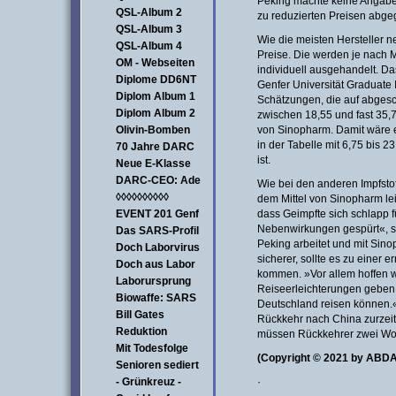
Peking machte keine Angaben 
QSL-Album 2
zu reduzierten Preisen abg
QSL-Album 3
Wie die meisten Hersteller 
QSL-Album 4
Preise. Die werden je nac
OM - Webseiten
individuell ausgehandelt. D
Diplome DD6NT
Genfer Universität Graduate I
Diplom Album 1
Schätzungen, die auf abgesc
Diplom Album 2
zwischen 18,55 und fast 35,7
Olivin-Bomben
von Sinopharm. Damit wäre er
in der Tabelle mit 6,75 bis 
70 Jahre DARC
ist.
Neue E-Klasse
DARC-CEO: Ade
Wie bei den anderen Impfsto
◊◊◊◊◊◊◊◊◊◊
dem Mittel von Sinopharm le
EVENT 201 Genf
dass Geimpfte sich schlapp f
Nebenwirkungen gespürt«, sa
Das SARS-Profil
Peking arbeitet und mit Sino
Doch Laborvirus
sicherer, sollte es zu einer
Doch aus Labor
kommen. »Vor allem hoffen wi
Laborursprung
Reiseerleichterungen geben 
Biowaffe: SARS
Deutschland reisen können.« 
Bill Gates
Rückkehr nach China zurzeit 
Reduktion
müssen Rückkehrer zwei Woc
Mit Todesfolge
(Copyright © 2021 by ABDA 
Senioren sediert
- Grünkreuz -
·