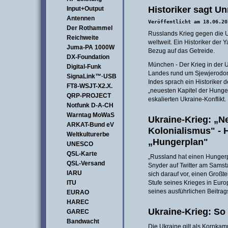
Historiker sagt U
Input+Output
Antennen
Veröffentlicht am 18.06.20
Der Rothammel
Russlands Krieg gegen die U
Reichweite
weltweit. Ein Historiker der Y
Juma-PA 1000W
Bezug auf das Getreide.
DX-Foundation
München - Der Krieg in der 
Digital-Funk
Landes rund um Sjewjerodon
SignaLink™·USB
Indes sprach ein Historiker 
FT8-WSJT-X2.X.
„neuesten Kapitel der Hunger
QRP-PROJECT
eskalierten Ukraine-Konflikt.
Notfunk D-A-CH
Warntag MoWaS
Ukraine-Krieg: „N
ARKAT-Bund eV
Kolonialismus" - H
Weltkulturerbe
„Hungerplan"
UNESCO
QSL-Karte
„Russland hat einen Hungerpl
QSL-Versand
Snyder auf Twitter am Samstag
IARU
sich darauf vor, einen Großt
ITU
Stufe seines Krieges in Eur
seines ausführlichen Beitrags
EURAO
HAREC
Ukraine-Krieg: So
GAREC
Bandwacht
Die Ukraine gilt als Kornka