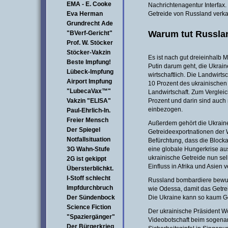
EMA - E. Cooke
Nachrichtenagentur Interfax.
Eva Herman
Getreide von Russland verkau
Grundrecht Ade
Warum tut Russla
"BVerf-Gericht"
Prof. W. Stöcker
Stöcker-Vakzin
Es ist nach gut dreieinhalb M
Beste Impfung!
Putin darum geht, die Ukraine
Lübeck-Impfung
wirtschaftlich. Die Landwirts
Airport Impfung
10 Prozent des ukrainischen
"LubecaVax™"
Landwirtschaft. Zum Vergleich
Vakzin "ELISA"
Prozent und darin sind auch 
einbezogen.
Paul-Ehrlich-In.
Freier Mensch
Außerdem gehört die Ukraine
Der Spiegel
Getreideexportnationen der We
Notfallsituation
Befürchtung, dass die Block
3G Wahn-Stufe
eine globale Hungerkrise a
ukrainische Getreide nun sel
2G ist gekippt
Einfluss in Afrika und Asien 
Übersterblichkt.
I-Stoff schlecht
Russland bombardiere bewus
Impfdurchbruch
wie Odessa, damit das Getrei
Der Sündenbock
Die Ukraine kann so kaum Ge
Science Fiction
Der ukrainische Präsident W
"Spaziergänger"
Videobotschaft beim sogena
Der Bürgerkrieg