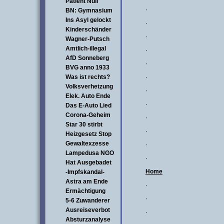
Patient Null
·
BN: Gymnasium
Ins Asyl gelockt
·
Kinderschänder
·
Wagner-Putsch
Amtlich-illegal
·
AfD Sonneberg
·
BVG anno 1933
Was ist rechts?
·
Volksverhetzung
·
Elek. Auto Ende
·
Das E-Auto Lied
Corona-Geheim
·
Star 30 stirbt
·
Heizgesetz Stop
Gewaltexzesse
·
Lampedusa NGO
·
Hat Ausgebadet
Home
-Impfskandal-
Astra am Ende
·
Ermächtigung
·
5-6 Zuwanderer
Ausreiseverbot
·
Absturzanalyse