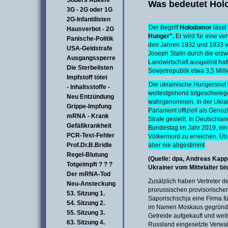
Söders Abkehr
Was bedeutet Ho
3G - 2G oder 1G
2G-Infantilisten
Der Begriff
Holodomor
lässt
Hausverbot - 2G
Hunger".
Er wird für eine ve
Panische-Politik
den Jahren 1932 und 1933 ve
USA-Geldstrafe
Joseph Stalin durch die erz
Ausgangssperre
Landwirtschaft ausgelöst hat
Die Sterbelisten
Sowjetrepublik etwa 3,5 Mil
Impfstoff tötet
Die ukrainische Hungersnot 
- Inhaltsstoffe -
weitestgehend totgeschwieg
Neu Entzündung
wahrgenommen. In der Ukra
Grippe-Impfung
Parlament offiziell als Geno
mRNA - Krank
Strafe gestellt. In Deutschla
Gefäßkrankheit
Bundestag im Jahr 2019, ein
PCR-Test-Fehler
Völkermord zu erreichen. Üb
Prof.Dr.B.Bridle
aber nie abgestimmt
.
Regel-Blutung
(Quelle: dpa, Andreas Kapp
Totgeimpft ? ? ?
Ukrainer vom Mittelalter bi
Der mRNA-Tod
Zusätzlich haben Vertreter d
Neu-Ansteckung
prorussischen provisorische
53. Sitzung 1.
Saporischschja eine Firma f
54. Sitzung 2.
im Namen Moskaus gegründet
55. Sitzung 3.
Getreide aufgekauft und weit
63. Sitzung 4.
Russland eingesetzte Verwal