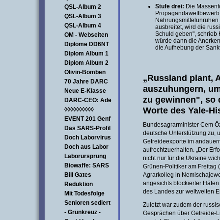
Stufe drei:
Die Massento
QSL-Album 2
Propagandawettbewerb 
QSL-Album 3
Nahrungsmittelunruhen 
QSL-Album 4
ausbreitet, wird die ru
Schuld geben", schrieb H
OM - Webseiten
würde dann die Anerken
Diplome DD6NT
die Aufhebung der Sankt
Diplom Album 1
Diplom Album 2
Olivin-Bomben
„Russland plant, 
70 Jahre DARC
auszuhungern, um
Neue E-Klasse
zu gewinnen", so 
DARC-CEO: Ade
Worte des Yale-His
◊◊◊◊◊◊◊◊◊◊
EVENT 201 Genf
Bundesagrarminister Cem Öz
Das SARS-Profil
deutsche Unterstützung zu, 
Doch Laborvirus
Getreideexporte im andauer
Doch aus Labor
aufrechtzuerhalten. „Der Erfo
Laborursprung
nicht nur für die Ukraine wicht
Biowaffe: SARS
Grünen-Politiker am Freitag 
Bill Gates
Agrarkolleg in Nemischajewe
angesichts blockierter Häfen
Reduktion
des Landes zur weltweiten 
Mit Todesfolge
Senioren sediert
Zuletzt war zudem der russi
- Grünkreuz -
Gesprächen über Getreide-Li