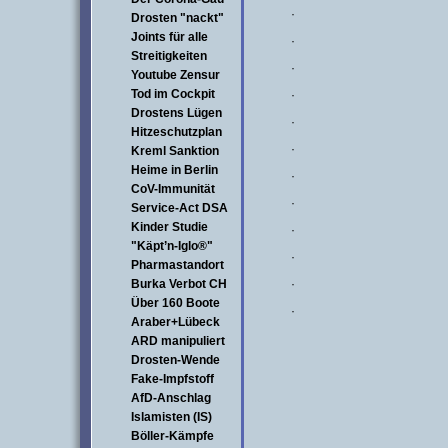
·
Drosten "nackt"
Joints für alle
·
Streitigkeiten
·
Youtube Zensur
Tod im Cockpit
·
Drostens Lügen
·
Hitzeschutzplan
·
Kreml Sanktion
Heime in Berlin
·
CoV-Immunität
·
Service-Act DSA
Kinder Studie
·
"Käpt’n-Iglo®"
·
Pharmastandort
Burka Verbot CH
·
Über 160 Boote
·
Araber+Lübeck
ARD manipuliert
Drosten-Wende
Fake-Impfstoff
AfD-Anschlag
Islamisten (IS)
Böller-Kämpfe