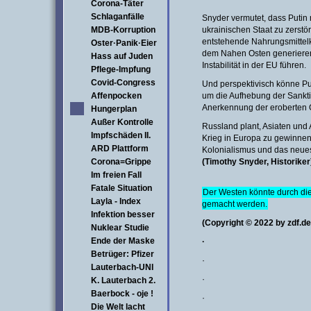
Corona-Täter
Schlaganfälle
Snyder vermutet, dass Putin
MDB-Korruption
ukrainischen Staat zu zerstö
entstehende Nahrungsmittelk
Oster·Panik·Eier
dem Nahen Osten generieren
Hass auf Juden
Instabilität in der EU führen.
Pflege-Impfung
Covid-Congress
Und perspektivisch könne Pu
Affenpocken
um die Aufhebung der Sankt
Anerkennung der eroberten G
Hungerplan
Außer Kontrolle
Russland plant, Asiaten und
Impfschäden II.
Krieg in Europa zu gewinnen.
ARD Plattform
Kolonialismus und das neuest
Corona=Grippe
(Timothy Snyder, Historiker
Im freien Fall
Fatale Situation
Der Westen könnte durch di
Layla - Index
gemacht werden.
Infektion besser
(Copyright © 2022 by zdf.de
Nuklear Studie
Ende der Maske
·
Betrüger: Pfizer
·
Lauterbach-UNI
·
K. Lauterbach 2.
Baerbock - oje !
·
Die Welt lacht