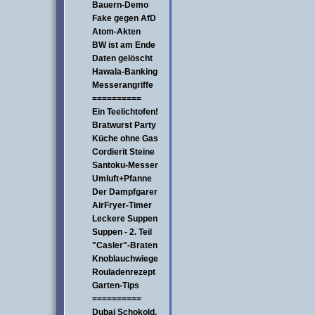
Bauern-Demo
Fake gegen AfD
Atom-Akten
BW ist am Ende
Daten gelöscht
Hawala-Banking
Messerangriffe
==========
Ein Teelichtofen!
Bratwurst Party
Küche ohne Gas
Cordierit Steine
Santoku-Messer
Umluft+Pfanne
Der Dampfgarer
AirFryer-Timer
Leckere Suppen
Suppen - 2. Teil
"Casler"-Braten
Knoblauchwiege
Rouladenrezept
Garten-Tips
==========
Dubai Schokold.