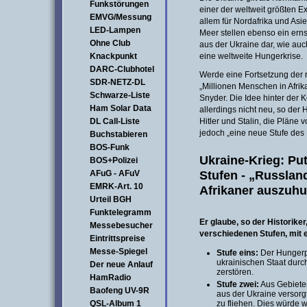
Funkstörungen
einer der weltweit größten E
EMVG/Messung
allem für Nordafrika und As
LED-Lampen
Meer stellen ebenso ein erns
Ohne Club
aus der Ukraine dar, wie auc
Knackpunkt
eine weltweite Hungerkrise.
DARC-Clubhotel
Werde eine Fortsetzung der 
SDR-NETZ-DL
„Millionen Menschen in Afrik
Schwarze-Liste
Snyder. Die Idee hinter der K
Ham Solar Data
allerdings nicht neu, so der 
DL Call-Liste
Hitler und Stalin, die Pläne 
jedoch „eine neue Stufe des 
Buchstabieren
BOS-Funk
Ukraine-Krieg: Pu
BOS+Polizei
Stufen - „Russland
AFuG - AFuV
EMRK-Art. 10
Afrikaner auszuh
Urteil BGH
Funktelegramm
Er glaube, so der Historike
Messebesucher
verschiedenen Stufen, mit 
Eintrittspreise
Messe-Spiegel
Stufe eins:
Der Hungerpl
ukrainischen Staat durch
Der neue Anlauf
zerstören.
HamRadio
Stufe zwei:
Aus Gebieten
Baofeng UV-9R
aus der Ukraine versor
QSL-Album 1
zu fliehen. Dies würde w