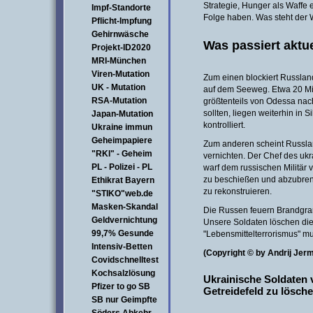
Strategie, Hunger als Waffe 
Impf-Standorte
Folge haben. Was steht der 
Pflicht-Impfung
Gehirnwäsche
Was passiert aktue
Projekt-ID2020
MRI-München
Viren-Mutation
Zum einen blockiert Russlan
UK - Mutation
auf dem Seeweg. Etwa 20 Mil
RSA-Mutation
größtenteils von Odessa nac
sollten, liegen weiterhin in
Japan-Mutation
kontrolliert.
Ukraine immun
Geheimpapiere
Zum anderen scheint Russlan
"RKI" - Geheim
vernichten. Der Chef des ukr
PL - Polizei - PL
warf dem russischen Militär 
zu beschießen und abzubrenn
Ethikrat Bayern
zu rekonstruieren.
"STIKO"web.de
Masken-Skandal
Die Russen feuern Brandgrana
Geldvernichtung
Unsere Soldaten löschen die
99,7% Gesunde
"Lebensmittelterrorismus" m
Intensiv-Betten
(Copyright © by Andrij Jer
Covidschnelltest
Kochsalzlösung
Ukrainische Soldaten 
Pfizer to go SB
Getreidefeld zu lösche
SB nur Geimpfte