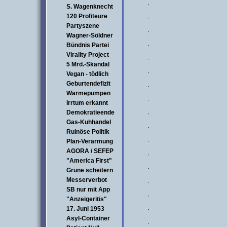
·
S. Wagenknecht
120 Profiteure
·
Partyszene
·
Wagner-Söldner
Bündnis Partei
·
Virality Project
·
5 Mrd.-Skandal
·
Vegan - tödlich
Geburtendefizit
·
Wärmepumpen
·
Irrtum erkannt
Demokratieende
·
Gas-Kuhhandel
·
Ruinöse Politik
·
Plan-Verarmung
AGORA / SEFEP
·
"America First"
·
Grüne scheitern
Messerverbot
·
SB nur mit App
·
"Anzeigeritis"
17. Juni 1953
·
Asyl-Container
·