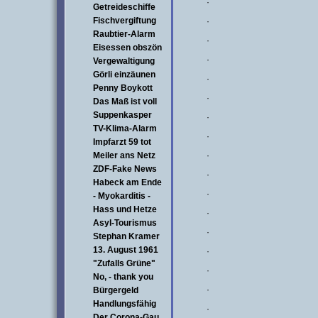
·
Getreideschiffe
Fischvergiftung
·
Raubtier-Alarm
·
Eisessen obszön
·
Vergewaltigung
Görli einzäunen
·
Penny Boykott
·
Das Maß ist voll
Suppenkasper
·
TV-Klima-Alarm
·
Impfarzt 59 tot
Meiler ans Netz
·
ZDF-Fake News
·
Habeck am Ende
·
- Myokarditis -
Hass und Hetze
·
Asyl-Tourismus
·
Stephan Kramer
13. August 1961
·
"Zufalls Grüne"
·
No, - thank you
·
Bürgergeld
Handlungsfähig
·
Der Corona-Gau