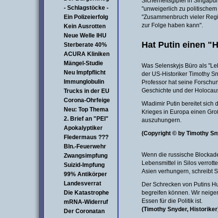
Sicherheitsgipfel in Singapu
- Schlagstöcke -
"unweigerlich zu politische
Ein Polizeierfolg
"Zusammenbruch vieler Regie
zur Folge haben kann".
Kein Ausrotten
Neue Welle IHU
Hat Putin einen "
Sterberate 40%
ACURA Kliniken
Mängel-Studie
Was Selenskyjs Büro als "Le
Neu Impfpflicht
der US-Historiker Timothy Sn
Immunglobulin
Professor hat seine Forschu
Geschichte und der Holocau
Trucks in der EU
Corona-Ohrfeige
Wladimir Putin bereitet sich 
Neu: Top Thema
Krieges in Europa einen Gro
2. Brief an "PEI"
auszuhungern.
Apokalyptiker
(Copyright © by Timothy Sny
Fledermaus ???
Bln.-Feuerwehr
Wenn die russische Blockade
Zwangsimpfung
Lebensmittel in Silos verrot
Suizid-Impfung
Asien verhungern, schreibt Sn
99% Antikörper
Landesverrat
Der Schrecken von Putins Hu
Die Katastrophe
begreifen können. Wir neige
Essen für die Politik ist.
mRNA-Widerruf
(Timothy Snyder, Historiker
Der Coronatan