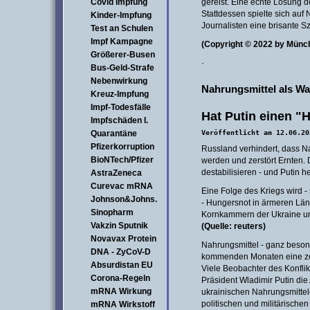
Covid Impfung
gereist. Eine echte Lösung d
Stattdessen spielte sich auf
Kinder-Impfung
Journalisten eine brisante 
Test an Schulen
Impf Kampagne
(Copyright © 2022 by Münc
Größerer-Busen
·
Bus-Geld-Strafe
Nebenwirkung
Nahrungsmittel als Wa
Kreuz-Impfung
Impf-Todesfälle
Hat Putin einen "
Impfschäden I.
Quarantäne
Veröffentlicht am 12.06.20
Pfizerkorruption
Russland verhindert, dass Na
BioNTech/Pfizer
werden und zerstört Ernten. 
destabilisieren - und Putin he
AstraZeneca
Curevac mRNA
Eine Folge des Kriegs wird -
Johnson&Johns.
- Hungersnot in ärmeren Län
Sinopharm
Kornkammern der Ukraine u
Vakzin Sputnik
(Quelle: reuters)
Novavax Protein
Nahrungsmittel - ganz beson
DNA - ZyCoV-D
kommenden Monaten eine zent
Absurdistan EU
Viele Beobachter des Konflik
Corona-Regeln
Präsident Wladimir Putin die
mRNA Wirkung
ukrainischen Nahrungsmittel
politischen und militärischen
mRNA Wirkstoff