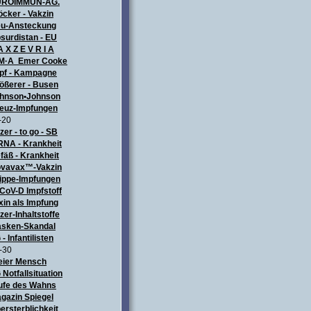
UROIMMUN-AG.
öcker - Vakzin
u-Ansteckung
surdistan - EU
A X Z E V R I A
M·A Emer Cooke
pf - Kampagne
ößerer - Busen
hnson•Johnson
euz-Impfungen
-20
izer - to go - SB
NA - Krankheit
fäß - Krankheit
vavax™-Vakzin
ippe-Impfungen
CoV-D Impfstoff
xin als Impfung
izer-Inhaltstoffe
sken-Skandal
 - Infantilisten
-30
eier Mensch
 Notfallsituation
ufe des Wahns
gazin Spiegel
ersterblichkeit