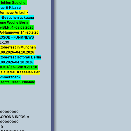
 fehlen Speicher
ue E-Klasse
Der neue Anlauf
•
-Besucherrückgang
üne Woche Berlin
A-BLN. 4.-08.09.2026
A-Hannover 14.-20.9.26
E3SOB - FUNKNEWS
1-130
toberfest in München
.09.2026–04.10.2026
toberfest Hofbräu Berlin
.09.2026-04.10.2026
UGA´27-Köln 9.-13.10.
s austral. Kasseler-Tier
ommerzbank
zepte GuteK.ch/at/de
◊◊◊◊◊◊◊◊◊◊◊
CORONA INFOS ◊
◊◊◊◊◊◊◊◊◊◊◊
10