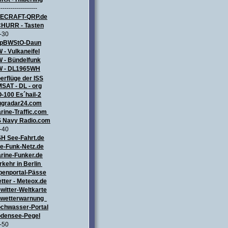
-------------------
LECRAFT
-QRP.de
HURR - Tasten
-30
pBWStO-Daun
 - Vulkaneifel
W
- Bündelfunk
 - DL1965WH
erflüge
der ISS
SAT - DL - org
-100 Es´hail-2
ugradar24.com
rine-Traffic.com
 Navy Radio.com
-40
H See-Fahrt.de
e-Funk-Netz.de
rine-Funker.de
rkehr in Berlin
penportal-Pässe
tter - Meteox.de
witter-Weltkarte
wetterwarnung
chwasser-Portal
densee-Pegel
-50