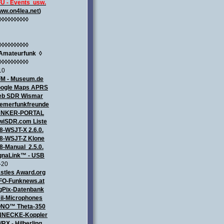
U - Events usw.
ww.on4lea.net
)
◊◊◊◊◊◊◊◊◊◊
◊◊◊◊◊◊◊◊◊◊
Amateurfunk
◊
◊◊◊◊◊◊◊◊◊◊
10
M - Museum.de
ogle Maps APRS
b SDR Wismar
emerfunkfreunde
UNKER-PORTAL
wiSDR.com Liste
8-WSJT-X 2.6.0.
8-WSJT-Z Klone
8-Manual 2.5.0.
gnaLink™ - USB
-20
stles Award.org
FO-Funknews.at
gPix-Datenbank
il-Microphones
NO™ Theta-350
NECKE-Koppler
/RX - Hilberling