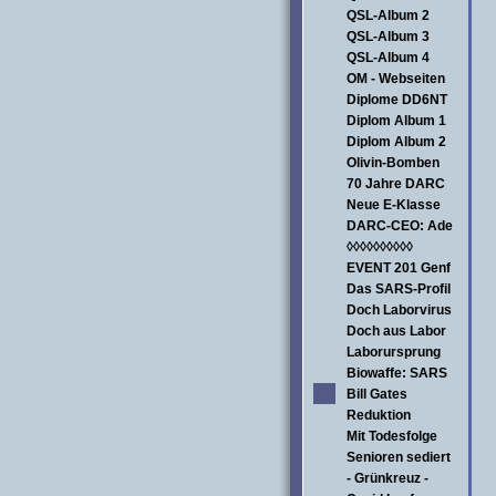
QSL-Album 2
QSL-Album 3
QSL-Album 4
OM - Webseiten
Diplome DD6NT
Diplom Album 1
Diplom Album 2
Olivin-Bomben
70 Jahre DARC
Neue E-Klasse
DARC-CEO: Ade
◊◊◊◊◊◊◊◊◊◊
EVENT 201 Genf
Das SARS-Profil
Doch Laborvirus
Doch aus Labor
Laborursprung
Biowaffe: SARS
Bill Gates
Reduktion
Mit Todesfolge
Senioren sediert
- Grünkreuz -