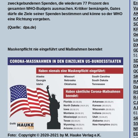
Er
zweckgebundenen Spenden, die wiederum 77 Prozent des
Vu
gesamten WHO-Budgets ausmachen. Kritiker bemängeln, Gates
A
dürfe die Ziele seiner Spenden bestimmen und könne so der WHO
KA
eine Richtung vorgeben.
S
(Quelle: dpa.de)
KP
Ge
Lo
DX
Maskenpflicht nie eingeführt und Maßnahmen beendet
GD
51
SD
DX
QC
SK
R
Da
RS
R-
C.I
A.
61
SR
SS
NR
ED
Foto: Copyright © 2020-2021 by M. Hauke Verlag e.K.