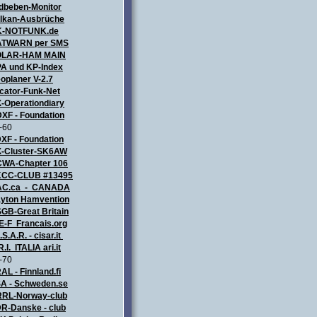
dbeben-Monitor
lkan-Ausbrüche
K-NOTFUNK.de
TWARN per SMS
OLAR-HAM MAIN
A und KP-Index
oplaner V-2.7
cator-Funk-Net
-Operationdiary
XF - Foundation
-60
XF - Foundation
-Cluster-SK6AW
WA-Chapter 106
CC-CLUB #13495
AC.ca - CANADA
yton Hamvention
GB-Great Britain
E-F Francais.org
.S.A.R. - cisar.it
R.I. ITALIA
ari.it
-70
AL - Finnland.fi
A - Schweden.se
RL-Norway-club
R-Danske - club