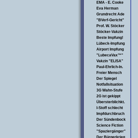
EMA - E. Cooke
Eva Herman
Grundrecht Ade
"BVerf-Gericht"
Prof. W. Stöcker
Stöcker-Vakzin
Beste Impfung!
Lübeck-Impfung
Airport Impfung
"LubecaVax™"
Vakzin "ELISA"
Paul-Ehrlich-In.
Freier Mensch
Der Spiegel
Notfallsituation
3G Wahn-Stufe
2G ist gekippt
Übersterblichkt.
I-Stoff schlecht
Impfdurchbruch
Der Sündenbock
Science Fiction
"Spaziergänger"
Der Bürgerkrieg