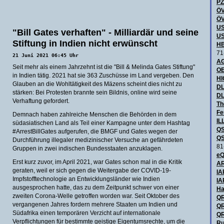
P
ÖV
ÖV
US
"Bill Gates verhaften" - Milliardär und seine
US
Stiftung in Indien nicht erwünscht
HB
71
21 Juni 2021 06:45 Uhr
AG
Seit mehr als einem Jahrzehnt ist die "Bill & Melinda Gates Stiftung"
OE
in Indien tätig. 2021 hat sie 363 Zuschüsse im Land vergeben. Den
H
Glauben an die Wohltätigkeit des Mäzens scheint dies nicht zu
DL
stärken: Bei Protesten brannte sein Bildnis, online wird seine
DL
Verhaftung gefordert.
Th
Fe
Demnach haben zahlreiche Menschen die Behörden in dem
IL
südasiatischen Land als Teil einer Kampagne unter dem Hashtag
QS
#ArrestBillGates aufgerufen, die BMGF und Gates wegen der
QS
Durchführung illegaler medizinischer Versuche an gefährdeten
81
Gruppen in zwei indischen Bundesstaaten anzuklagen.
eQ
Erst kurz zuvor, im April 2021, war Gates schon mal in die Kritik
AR
geraten, weil er sich gegen die Weitergabe der COVID-19-
IA
Impfstofftechnologie an Entwicklungsländer wie Indien
IA
ausgesprochen hatte, das zu dem Zeitpunkt schwer von einer
Ha
zweiten Corona-Welle getroffen worden war. Seit Oktober des
QR
vergangenen Jahres fordern mehrere Staaten um Indien und
QR
Südafrika einen temporären Verzicht auf internationale
QR
Verpflichtungen für bestimmte geistige Eigentumsrechte, um die
Ru