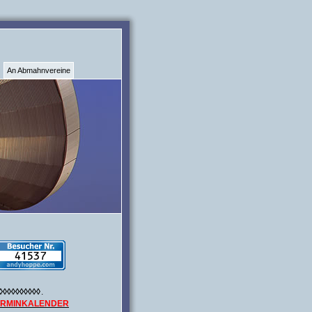
An Abmahnvereine
◊◊◊◊◊◊◊◊◊◊
.
ERMINKALENDER