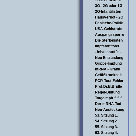
Söders Abkehr
3G - 2G oder 1G
2G-Infantilisten
Hausverbot - 2G
Panische-Politik
USA-Geldstrafe
Ausgangssperre
Die Sterbelisten
Impfstoff tötet
- Inhaltsstoffe -
Neu Entzündung
Grippe-Impfung
mRNA - Krank
Gefäßkrankheit
PCR-Test-Fehler
Prof.Dr.B.Bridle
Regel-Blutung
Totgeimpft ? ? ?
Der mRNA-Tod
Neu-Ansteckung
53. Sitzung 1.
54. Sitzung 2.
55. Sitzung 3.
63. Sitzung 4.