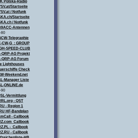
ZK
Polska-Radio
SV.at/Startseite
SV.at / Notfunk
KA.ch/Startseite
KA.ch / Notfunk
9ACC-Antennen
-80
CW-Telegraphie
-CW-G : GROUP
IGH-SPEED-CLUB
-QRP-AG Projekt
-QRP-AG Forum
e Lighthouses
uerschiffe Check
LW-Weekend.net
L-Manager Liste
L-ONLINE.de
-90
SL-Vermittlung
RL.org - QST
RU - Region 1
RU HF-Bandplan
mCall - Callbook
Z.com Callbook
Z.PL - Callbook
Z.RU - Callbook
fzeichenliste-HB