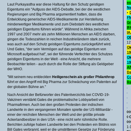
es
Laut Purkayastha war diese Haltung für den Schutz geistigen
Ne
Eigentums ein "Aufguss der AIDS-Debatte, bei der die westlichen
•
Regierungen und Big Pharma argumentiert hatten, dass die
FN
Entwicklung generischer AIDS-Medikamente zur Herstellung
Gr
minderwertiger Medikamente und zum Diebstahl des westlichen
IF
geistigen Eigentums führen würde". Während in Afrika zwischen
IA
1997 und 2007 mehr als zehn Millionen Menschen an AIDS starben,
O
gingen die Todeszahlen in reichen Industrieländern stark zurück,
12
was auch auf den Schutz geistigen Eigentums zurückgeführt wird.
Ok
Und Gates, "der sein Vermögen auf das geistige Eigentum von
19
Microsoft aufgebaut hat", sei der führende Verfechter des Schutzes
Ok
geistigen Eigentums in der Welt - eine Ansicht, die mehrere
19
Beobachter teilen - auch durch die Rolle der Stiftung als Geldgeber
AN
der WHO.
Da
"Mit seinem neu entdeckten
Heiligenschein als großer Philanthrop
C
führt er den Angriff mit Big Pharma zur Schwächung von Patenten auf
Re
der globalen Bühne an."
.
.
Nach Ansicht der Befürworter des Patentverzichts bei COVID-19-
.
Vakzinen verstärkt Gates die problematische Lobbyarbeit von
.
Pharmafirmen. Auch bei den großen Protesten der indischen
.
Landwirte in den vergangenen Monaten spielte der US-Milliardär -
◊◊
einer der reichsten Menschen der Welt und der größte private
◊
Ackerlandbesitzer in den USA - eine nicht sehr rühmliche Rolle.
◊◊
Berichten zufolge haben Landwirte bei den Protesten ein Bildnis von
1-
Bill Gates verbrannt, weil er die umstrittenen Gesetze zur Förderung