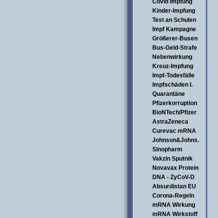
Covid Impfung
Kinder-Impfung
Test an Schulen
Impf Kampagne
Größerer-Busen
Bus-Geld-Strafe
Nebenwirkung
Kreuz-Impfung
Impf-Todesfälle
Impfschäden I.
Quarantäne
Pfizerkorruption
BioNTech/Pfizer
AstraZeneca
Curevac mRNA
Johnson&Johns.
Sinopharm
Vakzin Sputnik
Novavax Protein
DNA - ZyCoV-D
Absurdistan EU
Corona-Regeln
mRNA Wirkung
mRNA Wirkstoff