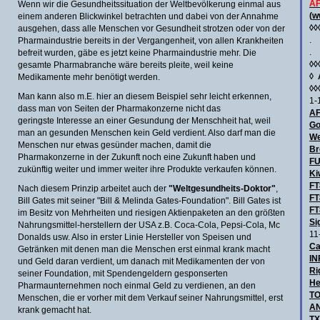
AF
Wenn wir die Gesundheitssituation der Weltbevölkerung einmal aus
(
w
einem anderen Blickwinkel betrachten und dabei von der Annahme
◊◊
ausgehen, dass alle Menschen vor Gesundheit strotzen oder von der
.
Pharmaindustrie bereits in der Vergangenheit, von allen Krankheiten
.
befreit wurden, gäbe es jetzt keine Pharmaindustrie mehr. Die
◊◊
gesamte Pharmabranche wäre bereits pleite, weil keine
◊
Medikamente mehr benötigt werden.
◊◊
Man kann also m.E. hier an diesem Beispiel sehr leicht erkennen,
1-
dass man von Seiten der Pharmakonzerne nicht das
AF
geringste Interesse an einer Gesundung der Menschheit hat, weil
Go
man an gesunden Menschen kein Geld verdient. Also darf man die
We
Menschen nur etwas gesünder machen, damit die
Br
Pharmakonzerne in der Zukunft noch eine Zukunft haben und
F
zukünftig weiter und immer weiter ihre Produkte verkaufen können.
Ki
FT
Nach diesem Prinzip arbeitet auch der
"Weltgesundheits-Doktor"
,
FT
Bill Gates mit seiner "Bill & Melinda Gates-Foundation". Bill Gates ist
FT
im Besitz von Mehrheiten und riesigen Aktienpaketen an den größten
Si
Nahrungsmittel-herstellern der USA z.B. Coca-Cola, Pepsi-Cola, Mc
11
Donalds usw. Also in erster Linie Hersteller von Speisen und
Ca
Getränken mit denen man die Menschen erst einmal krank macht
IN
und Geld daran verdient, um danach mit Medikamenten der von
Ri
seiner Foundation, mit Spendengeldern gesponserten
He
Pharmaunternehmen noch einmal Geld zu verdienen, an den
TO
Menschen, die er vorher mit dem Verkauf seiner Nahrungsmittel, erst
AN
krank gemacht hat.
TX