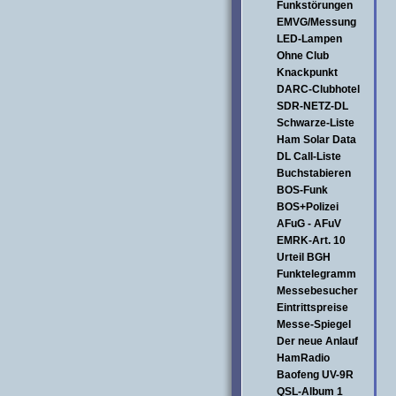
Funkstörungen
EMVG/Messung
LED-Lampen
Ohne Club
Knackpunkt
DARC-Clubhotel
SDR-NETZ-DL
Schwarze-Liste
Ham Solar Data
DL Call-Liste
Buchstabieren
BOS-Funk
BOS+Polizei
AFuG - AFuV
EMRK-Art. 10
Urteil BGH
Funktelegramm
Messebesucher
Eintrittspreise
Messe-Spiegel
Der neue Anlauf
HamRadio
Baofeng UV-9R
QSL-Album 1