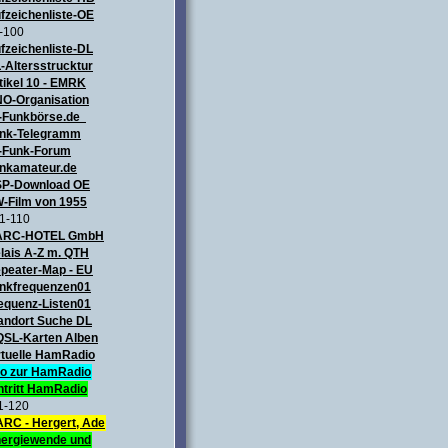
fzeichenliste-OE
-100
fzeichenliste-DL
-Altersstrucktur
tikel 10 - EMRK
O-Organisation
-Funkbörse.de
nk-Telegramm
-Funk-Forum
nkamateur.de
P-Download OE
-Film von 1955
1-110
ARC-HOTEL GmbH
lais A-Z m. QTH
peater-Map
- EU
nkfrequenzen01
equenz-Listen01
andort Suche DL
QSL-Karten Alben
rtuelle HamRadio
fo zur HamRadio
ntritt HamRadio
1-120
RC - Hergert, Ade
ergiewende und