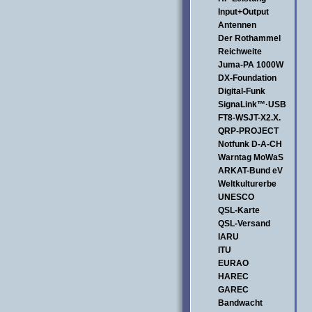
Input+Output
Antennen
Der Rothammel
Reichweite
Juma-PA 1000W
DX-Foundation
Digital-Funk
SignaLink™·USB
FT8-WSJT-X2.X.
QRP-PROJECT
Notfunk D-A-CH
Warntag MoWaS
ARKAT-Bund eV
Weltkulturerbe
UNESCO
QSL-Karte
QSL-Versand
IARU
ITU
EURAO
HAREC
GAREC
Bandwacht