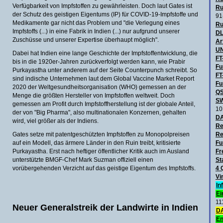
Verfügbarkeit von Impfstoffen zu gewährleisten. Doch laut Gates ist
Ru
der Schutz des geistigen Eigentums (IP) für COVID-19-Impfstoffe und
91
Medikamente gar nicht das Problem und "die Verlegung eines
Ru
Impfstoffs (...) in eine Fabrik in Indien (...) nur aufgrund unserer
DL
Zuschüsse und unserer Expertise überhaupt möglich".
Ar
UN
Dabei hat Indien eine lange Geschichte der Impfstoffentwicklung, die
FT
bis in die 1920er-Jahren zurückverfolgt werden kann, wie Prabir
Fu
Purkayastha unter anderem auf der Seite Counterpunch schreibt. So
FT
sind indische Unternehmen laut dem Global Vaccine Market Report
Fu
2020 der Weltgesundheitsorganisation (WHO) gemessen an der
QS
Menge die größten Hersteller von Impfstoffen weltweit. Doch
SW
gemessen am Profit durch Impfstoffherstellung ist der globale Anteil,
10
der von "Big Pharma", also multinationalen Konzernen, gehalten
D
wird, viel größer als der Indiens.
Re
Gates setze mit patentgeschützten Impfstoffen zu Monopolpreisen
Re
auf ein Modell, das ärmere Länder in den Ruin treibt, kritisierte
Fu
Purkayastha. Erst nach heftiger öffentlicher Kritik auch im Ausland
Fr
unterstützte BMGF-Chef Mark Suzman offiziell einen
St
vorübergehenden Verzicht auf das geistige Eigentum des Impfstoffs.
4 
Vi
In
Ei
11
Neuer Generalstreik der Landwirte in Indien
DA
En