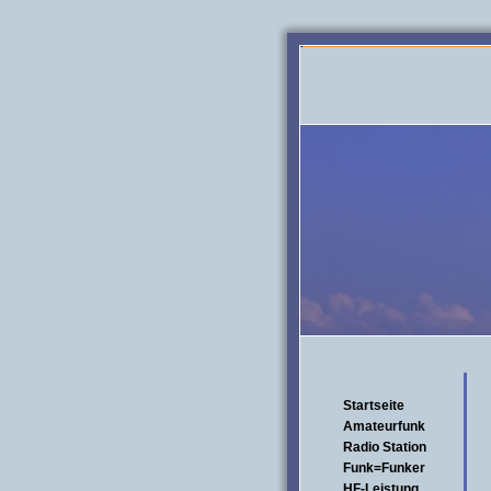
Startseite
Amateurfunk
Radio Station
Funk=Funker
HF-Leistung