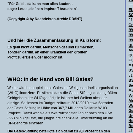
"Für Geld, - da kann man alles kaufen, -
---
sogar Leute, die ´nen Impfstoff brauchen".
E
·
SC
(Copyright © by Nachrichten-Archiv DD6NT)
21
Gr
BW
B
Und hier die Zusammenfassung in Kurzform:
BW
Üb
Es geht nicht darum, Menschen gesund zu machen,
AM
sondern darum, an einer Krankheit den größten
QO
Profit zu erzielen,
der möglich ist
.
Fl
Ma
US
31
WHO: In der Hand von Bill Gates?
BS
Se
Weiter wird behauptet, dass Gates die Weltgesundheits-organisation
Ma
(WHO) finanziere. Es stimmt, dass die Gates-Stiftung zu den größten
Ve
Geldgebern der WHO gehört, sie ist aber bei Weitem nicht der
Al
einzige. So flossen im Budget-zeitraum 2018/2019 etwa Spenden
We
der Gates-Stiftung in Höhe von 367,7 Millionen Dollar in WHO-
Ge
Projekte. Damit war sie als zweitwichtigster Zahler nach den USA
Un
(553 Mio.) gelistet, die jüngst ihre finanzielle´Unterstützung an die
Ho
UN-Behörde einfroren.
Bo
41
Die Gates-Stiftung beteiligte sich damit zu 9,8 Prozent an den