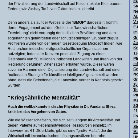
E
der Privatisierung der Landwirtschaft auf Kosten lokaler Kleinbauern
St
fördere, wie Akshay Tarfe von Oxfam Indien schreibt.
Ne
Ab
V 
Denn anders als auf der Webseite der "
BMGF"
dargestellt, kommt
E·
deren Engagement auf dem Gebiet der "landwirtschaftlichen
Im
Entwicklung" nicht vorrangig der indischen Bevölkerung und den
Gr
sogenannten gefährdeten oder schutzbedürftigen Gruppen zugute.
Jo
Profitieren würde von der neuen Gesetzgebung Microsoft Indien, wie
Kr
Recherchen indischer zivilgesellschaftlicher Organisationen
11
aufzeigten, indem der Konzern potenziell Zugang zu einer
Pf
Datenbank von 50 Millionen indischen Landwirten und ihren von der
mR
Regierung geführten Datensätzen erhalten würde. Diese waren
Ge
zuvor im Rahmen einer Digitalisierung der Landwirtschaft und einer
No
"nationalen Strategie für künstliche Intelligenz" gesammelt worden -
Gr
ohne, dass die Betroffenen, die Landwirte, vorher in Kenntnis gesetzt
Zy
wurden.
To
Pf
"Kriegsähnliche Mentalität"
Ma
2G
Auch die weltbekannte indische Physikerin Dr. Vandana Shiva
21
kritisiert das Vorgehen von Gates.
Fr
Wie die Wissenschaftlerin, die sich seit Langem für Artenvielfalt und
2G
gegen Patente auf lebensnotwendige Ressourcen einsetzt, im
St
Interview mit RT DE erklärte, gibt es eine "große Mafia", die die
Ma
Wirtschaft mit technokratischen Lösungsansätzen bedrohe.
Üb