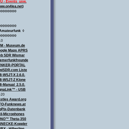
U - Events usw.
ww.on4lea.net
)
◊◊◊◊◊◊◊◊◊◊
◊◊◊◊◊◊◊◊◊◊
Amateurfunk
◊
◊◊◊◊◊◊◊◊◊◊
10
M - Museum.de
ogle Maps APRS
b SDR Wismar
emerfunkfreunde
UNKER-PORTAL
wiSDR.com Liste
8-WSJT-X 2.6.0.
8-WSJT-Z Klone
8-Manual 2.5.0.
gnaLink™ - USB
-20
stles Award.org
FO-Funknews.at
gPix-Datenbank
il-Microphones
NO™ Theta-350
NECKE-Koppler
/RX - Hilberling