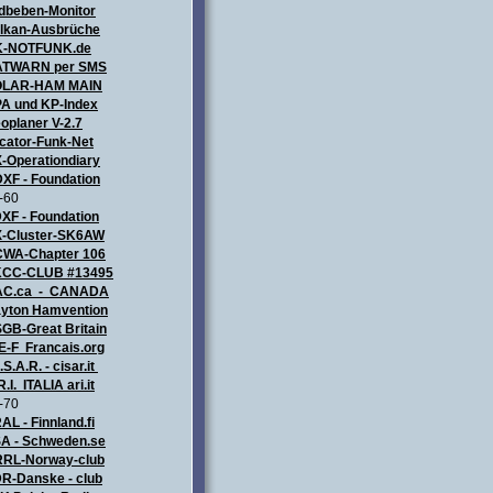
dbeben-Monitor
lkan-Ausbrüche
K-NOTFUNK.de
TWARN per SMS
OLAR-HAM MAIN
A und KP-Index
oplaner V-2.7
cator-Funk-Net
-Operationdiary
XF - Foundation
-60
XF - Foundation
-Cluster-SK6AW
WA-Chapter 106
CC-CLUB #13495
AC.ca - CANADA
yton Hamvention
GB-Great Britain
E-F Francais.org
.S.A.R. - cisar.it
R.I. ITALIA
ari.it
-70
AL - Finnland.fi
A - Schweden.se
RL-Norway-club
R-Danske - club