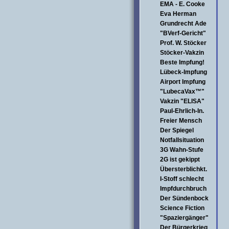
EMA - E. Cooke
Eva Herman
Grundrecht Ade
"BVerf-Gericht"
Prof. W. Stöcker
Stöcker-Vakzin
Beste Impfung!
Lübeck-Impfung
Airport Impfung
"LubecaVax™"
Vakzin "ELISA"
Paul-Ehrlich-In.
Freier Mensch
Der Spiegel
Notfallsituation
3G Wahn-Stufe
2G ist gekippt
Übersterblichkt.
I-Stoff schlecht
Impfdurchbruch
Der Sündenbock
Science Fiction
"Spaziergänger"
Der Bürgerkrieg