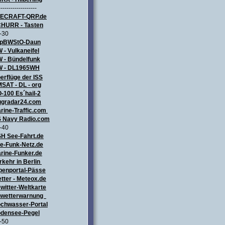
-------------------
LECRAFT
-QRP.de
HURR - Tasten
-30
pBWStO-Daun
 - Vulkaneifel
W
- Bündelfunk
 - DL1965WH
erflüge
der ISS
SAT - DL - org
-100 Es´hail-2
ugradar24.com
rine-Traffic.com
 Navy Radio.com
-40
H See-Fahrt.de
e-Funk-Netz.de
rine-Funker.de
rkehr in Berlin
penportal-Pässe
tter - Meteox.de
witter-Weltkarte
wetterwarnung
chwasser-Portal
densee-Pegel
-50