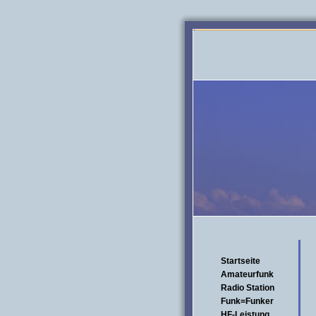
Startseite
Amateurfunk
Radio Station
Funk=Funker
HF-Leistung