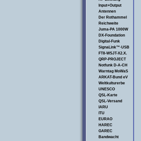
Input+Output
Antennen
Der Rothammel
Reichweite
Juma-PA 1000W
DX-Foundation
Digital-Funk
SignaLink™·USB
FT8-WSJT-X2.X.
QRP-PROJECT
Notfunk D-A-CH
Warntag MoWaS
ARKAT-Bund eV
Weltkulturerbe
UNESCO
QSL-Karte
QSL-Versand
IARU
ITU
EURAO
HAREC
GAREC
Bandwacht