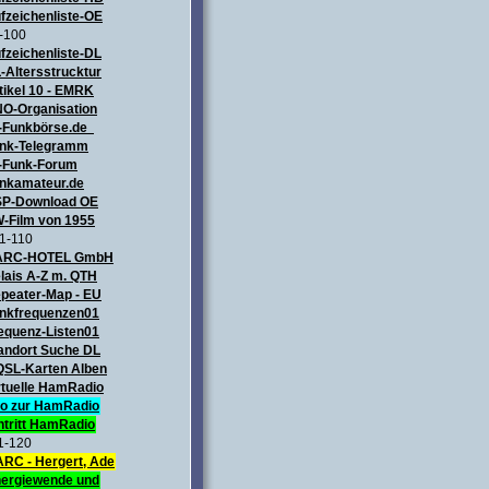
fzeichenliste-OE
-100
fzeichenliste-DL
-Altersstrucktur
tikel 10 - EMRK
O-Organisation
-Funkbörse.de
nk-Telegramm
-Funk-Forum
nkamateur.de
P-Download OE
-Film von 1955
1-110
ARC-HOTEL GmbH
lais A-Z m. QTH
peater-Map
- EU
nkfrequenzen01
equenz-Listen01
andort Suche DL
QSL-Karten Alben
rtuelle HamRadio
fo zur HamRadio
ntritt HamRadio
1-120
RC - Hergert, Ade
ergiewende und