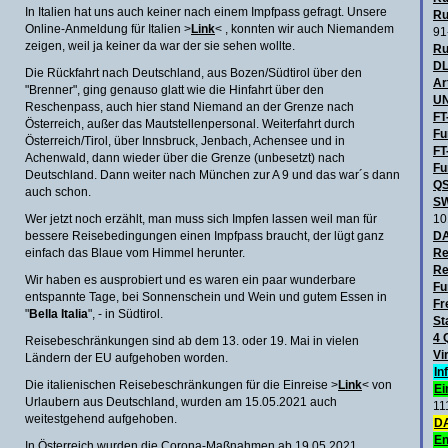
In Italien hat uns auch keiner nach einem Impfpass gefragt. Unsere
Ru
Online-Anmeldung für Italien >
Link
< , konnten wir auch Niemandem
91
zeigen, weil ja keiner da war der sie sehen wollte.
Ru
DL
Die Rückfahrt nach Deutschland, aus Bozen/Südtirol über den
Ar
"Brenner", ging genauso glatt wie die Hinfahrt über den
UN
Reschenpass, auch hier stand Niemand an der Grenze nach
FT
Österreich, außer das Mautstellenpersonal. Weiterfahrt durch
Fu
Österreich/Tirol, über Innsbruck, Jenbach, Achensee und in
FT
Achenwald, dann wieder über die Grenze (unbesetzt) nach
Fu
Deutschland. Dann weiter nach München zur A 9 und das war´s dann
QS
auch schon.
SW
Wer jetzt noch erzählt, man muss sich Impfen lassen weil man für
10
bessere Reisebedingungen einen Impfpass braucht, der lügt ganz
D
einfach das Blaue vom Himmel herunter.
Re
Re
Wir haben es ausprobiert und es waren ein paar wunderbare
Fu
entspannte Tage, bei Sonnenschein und Wein und gutem Essen in
Fr
"
Bella Italia
", - in Südtirol.
St
4 
Reisebeschränkungen sind ab dem 13. oder 19. Mai in vielen
Vi
Ländern der EU aufgehoben worden.
In
Die italienischen Reisebeschränkungen für die Einreise >
Link
< von
Ei
Urlaubern aus Deutschland, wurden am 15.05.2021 auch
11
weitestgehend aufgehoben.
DA
En
In Österreich wurden die Corona-Maßnahmen ab 19.05.2021