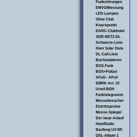
Funkstörungen
EMVG/Messung
LED-Lampen
Ohne Club
Knackpunkt
DARC-Clubhotel
SDR-NETZ-DL
Schwarze-Liste
Ham Solar Data
DL Call-Liste
Buchstabieren
BOS-Funk
BOS+Polizei
AFuG - AFuV
EMRK-Art. 10
Urteil BGH
Funktelegramm
Messebesucher
Eintrittspreise
Messe-Spiegel
Der neue Anlauf
HamRadio
Baofeng UV-9R
QSL-Album 1