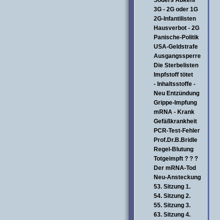
Söders Abkehr
3G - 2G oder 1G
2G-Infantilisten
Hausverbot - 2G
Panische-Politik
USA-Geldstrafe
Ausgangssperre
Die Sterbelisten
Impfstoff tötet
- Inhaltsstoffe -
Neu Entzündung
Grippe-Impfung
mRNA - Krank
Gefäßkrankheit
PCR-Test-Fehler
Prof.Dr.B.Bridle
Regel-Blutung
Totgeimpft ? ? ?
Der mRNA-Tod
Neu-Ansteckung
53. Sitzung 1.
54. Sitzung 2.
55. Sitzung 3.
63. Sitzung 4.