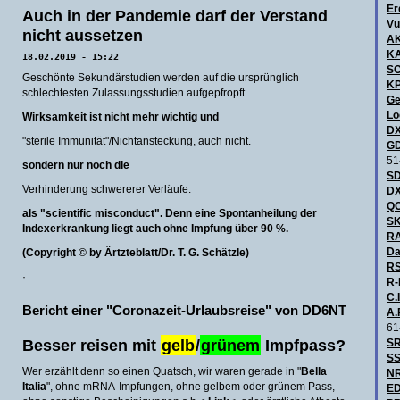
Er
Auch in der Pandemie darf der Verstand
Vu
nicht aussetzen
A
KA
18.02.2019 - 15:22
S
Geschönte Sekundärstudien werden auf die ursprünglich
KP
schlechtesten Zulassungsstudien aufgepfropft.
Ge
Lo
Wirksamkeit ist nicht mehr wichtig und
DX
"sterile Immunität"/Nichtansteckung, auch nicht.
GD
51
sondern nur noch die
SD
Verhinderung schwererer Verläufe.
DX
QC
als "scientific misconduct". Denn eine Spontanheilung der
SK
Indexerkrankung liegt auch ohne Impfung über 90 %.
R
Da
(Copyright © by Ärtzteblatt/Dr. T. G. Schätzle)
RS
·
R-
C.I
Bericht einer "Coronazeit-Urlaubsreise" von DD6NT
A.
61
Besser reisen mit
gelb
/
grünem
Impfpass?
SR
SS
Wer erzählt denn so einen Quatsch, wir waren gerade in "
Bella
NR
Italia
", ohne mRNA-Impfungen, ohne gelbem oder grünem Pass,
ED