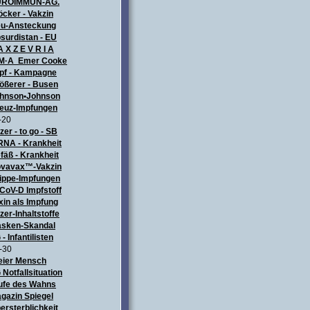
UROIMMUN-AG.
öcker - Vakzin
u-Ansteckung
surdistan - EU
A X Z E V R I A
M·A Emer Cooke
pf - Kampagne
ößerer - Busen
hnson•Johnson
euz-Impfungen
-20
izer - to go - SB
NA - Krankheit
fäß - Krankheit
vavax™-Vakzin
ippe-Impfungen
CoV-D Impfstoff
xin als Impfung
izer-Inhaltstoffe
sken-Skandal
 - Infantilisten
-30
eier Mensch
 Notfallsituation
ufe des Wahns
gazin Spiegel
ersterblichkeit