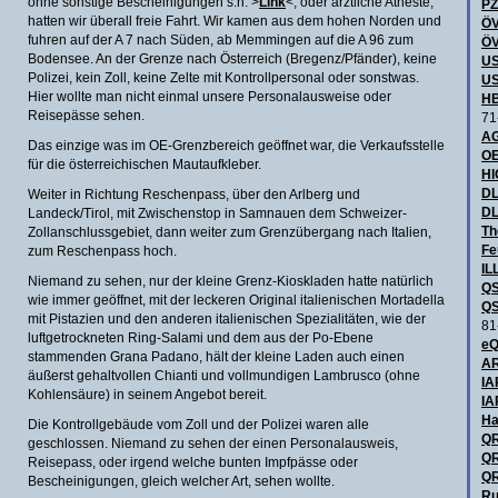
ohne sonstige Bescheinigungen s.h. >
Link
<, oder ärztliche Atheste,
P
hatten wir überall freie Fahrt. Wir kamen aus dem hohen Norden und
ÖV
fuhren auf der A 7 nach Süden, ab Memmingen auf die A 96 zum
ÖV
Bodensee. An der Grenze nach Österreich (Bregenz/Pfänder), keine
US
Polizei, kein Zoll, keine Zelte mit Kontrollpersonal oder sonstwas.
US
Hier wollte man nicht einmal unsere Personalausweise oder
HB
Reisepässe sehen.
71
AG
Das einzige was im OE-Grenzbereich geöffnet war, die Verkaufsstelle
OE
für die österreichischen Mautaufkleber.
H
DL
Weiter in Richtung Reschenpass, über den Arlberg und
DL
Landeck/Tirol, mit Zwischenstop in Samnauen dem Schweizer-
Th
Zollanschlussgebiet, dann weiter zum Grenzübergang nach Italien,
Fe
zum Reschenpass hoch.
IL
Niemand zu sehen, nur der kleine Grenz-Kioskladen hatte natürlich
QS
wie immer geöffnet, mit der leckeren Original italienischen Mortadella
QS
mit Pistazien und den anderen italienischen Spezialitäten, wie der
81
luftgetrockneten Ring-Salami und dem aus der Po-Ebene
eQ
stammenden Grana Padano, hält der kleine Laden auch einen
AR
äußerst gehaltvollen Chianti und vollmundigen Lambrusco (ohne
IA
Kohlensäure) in seinem Angebot bereit.
IA
Ha
Die Kontrollgebäude vom Zoll und der Polizei waren alle
QR
geschlossen. Niemand zu sehen der einen Personalausweis,
QR
Reisepass, oder irgend welche bunten Impfpässe oder
QR
Bescheinigungen, gleich welcher Art, sehen wollte.
Ru