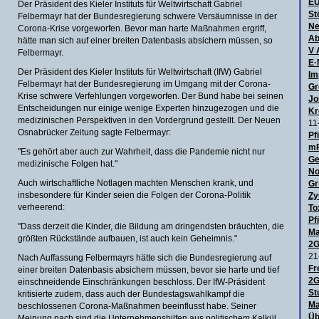
E
Der Präsident des Kieler Instituts für Weltwirtschaft Gabriel
St
Felbermayr hat der Bundesregierung schwere Versäumnisse in der
Ne
Corona-Krise vorgeworfen. Bevor man harte Maßnahmen ergriff,
Ab
hätte man sich auf einer breiten Datenbasis absichern müssen, so
V 
Felbermayr.
E·
Der Präsident des Kieler Instituts für Weltwirtschaft (IfW) Gabriel
Im
Felbermayr hat der Bundesregierung im Umgang mit der Corona-
Gr
Krise schwere Verfehlungen vorgeworfen. Der Bund habe bei seinen
Jo
Entscheidungen nur einige wenige Experten hinzugezogen und die
Kr
medizinischen Perspektiven in den Vordergrund gestellt. Der Neuen
11
Osnabrücker Zeitung sagte Felbermayr:
Pf
mR
"Es gehört aber auch zur Wahrheit, dass die Pandemie nicht nur
Ge
medizinische Folgen hat."
No
Auch wirtschaftliche Notlagen machten Menschen krank, und
Gr
insbesondere für Kinder seien die Folgen der Corona-Politik
Zy
verheerend:
To
Pf
"Dass derzeit die Kinder, die Bildung am dringendsten bräuchten, die
Ma
größten Rückstände aufbauen, ist auch kein Geheimnis."
2G
21
Nach Auffassung Felbermayrs hätte sich die Bundesregierung auf
Fr
einer breiten Datenbasis absichern müssen, bevor sie harte und tief
2G
einschneidende Einschränkungen beschloss. Der IfW-Präsident
St
kritisierte zudem, dass auch der Bundestagswahlkampf die
Ma
beschlossenen Corona-Maßnahmen beeinflusst habe. Seiner
Üb
Meinung nach sind die Unternehmenshilfen aus politischem Kalkül