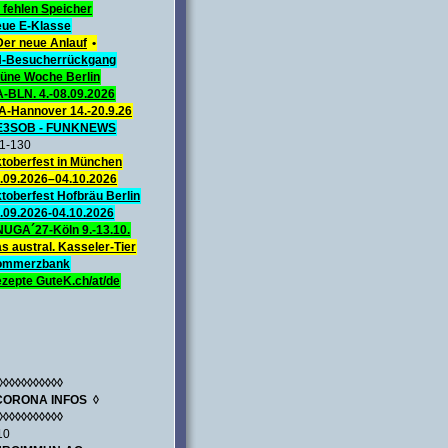
 fehlen Speicher
ue E-Klasse
Der neue Anlauf
•
-Besucherrückgang
üne Woche Berlin
A-BLN. 4.-08.09.2026
A-Hannover 14.-20.9.26
E3SOB - FUNKNEWS
1-130
toberfest in München
.09.2026–04.10.2026
toberfest Hofbräu Berlin
.09.2026-04.10.2026
UGA´27-Köln 9.-13.10.
s austral. Kasseler-Tier
ommerzbank
zepte GuteK.ch/at/de
◊◊◊◊◊◊◊◊◊◊◊
CORONA INFOS ◊
◊◊◊◊◊◊◊◊◊◊◊
10