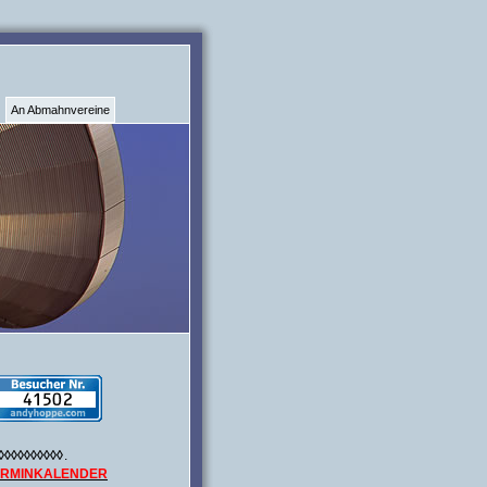
An Abmahnvereine
◊◊◊◊◊◊◊◊◊◊
.
ERMINKALENDER