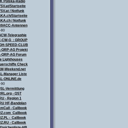
ZK
Polska-Radio
SV.at/Startseite
SV.at / Notfunk
KA.ch/Startseite
KA.ch / Notfunk
9ACC-Antennen
-80
CW-Telegraphie
-CW-G : GROUP
IGH-SPEED-CLUB
-QRP-AG Projekt
-QRP-AG Forum
e Lighthouses
uerschiffe Check
LW-Weekend.net
L-Manager Liste
L-ONLINE.de
-90
SL-Vermittlung
RL.org - QST
RU - Region 1
RU HF-Bandplan
mCall - Callbook
Z.com Callbook
Z.PL - Callbook
Z.RU - Callbook
fzeichenliste-HB