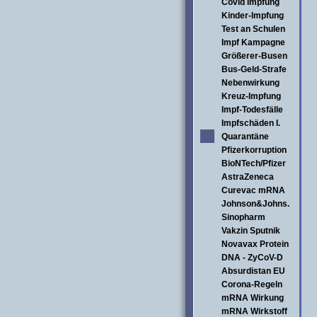
Covid Impfung
Kinder-Impfung
Test an Schulen
Impf Kampagne
Größerer-Busen
Bus-Geld-Strafe
Nebenwirkung
Kreuz-Impfung
Impf-Todesfälle
Impfschäden I.
Quarantäne
Pfizerkorruption
BioNTech/Pfizer
AstraZeneca
Curevac mRNA
Johnson&Johns.
Sinopharm
Vakzin Sputnik
Novavax Protein
DNA - ZyCoV-D
Absurdistan EU
Corona-Regeln
mRNA Wirkung
mRNA Wirkstoff