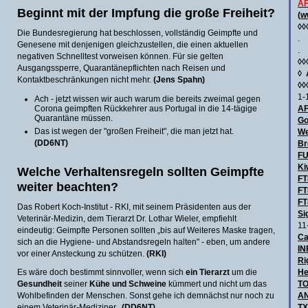
AF
Beginnt mit der Impfung die große Freiheit?
(
w
◊◊
Die Bundesregierung hat beschlossen, vollständig Geimpfte und
.
Genesene mit denjenigen gleichzustellen, die einen aktuellen
.
negativen Schnelltest vorweisen können. Für sie gelten
◊◊
Ausgangssperre, Quarantänepflichten nach Reisen und
◊
Kontaktbeschränkungen nicht mehr.
(Jens Spahn)
◊◊
1-
Ach - jetzt wissen wir auch warum die bereits zweimal gegen
Corona geimpften Rückkehrer aus Portugal in die 14-tägige
AF
Quarantäne müssen.
Go
Das ist wegen der "großen Freiheit", die man jetzt hat.
We
(DD6NT)
Br
F
Ki
Welche Verhaltensregeln sollten Geimpfte
FT
weiter beachten?
FT
FT
Das Robert Koch-Institut - RKI, mit seinem Präsidenten aus der
Si
Veterinär-Medizin, dem Tierarzt Dr. Lothar Wieler, empfiehlt
11
eindeutig: Geimpfte Personen sollten „bis auf Weiteres Maske tragen,
Ca
sich an die Hygiene- und Abstandsregeln halten" - eben, um andere
IN
vor einer Ansteckung zu schützen.
(RKI)
Ri
Es wäre doch bestimmt sinnvoller, wenn sich
ein Tierarzt
um die
He
Gesundheit
seiner
Kühe und Schweine
kümmert und nicht um das
TO
Wohlbefinden der Menschen. Sonst gehe ich demnächst nur noch zu
AN
einem Veterinär-Mediziner.
(DD6NT)
TX