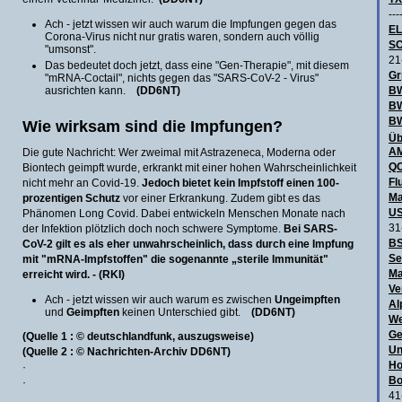
---
Ach - jetzt wissen wir auch warum die Impfungen gegen das
E
Corona-Virus nicht nur gratis waren, sondern auch völlig
SC
"umsonst".
21
Das bedeutet doch jetzt, dass eine "Gen-Therapie", mit diesem
Gr
"mRNA-Coctail", nichts gegen das "SARS-CoV-2 - Virus"
ausrichten kann.
(DD6NT)
BW
B
BW
Wie wirksam sind die Impfungen?
Üb
AM
Die gute Nachricht: Wer zweimal mit Astrazeneca, Moderna oder
QO
Biontech geimpft wurde, erkrankt mit einer hohen Wahrscheinlichkeit
Fl
nicht mehr an Covid-19.
Jedoch bietet kein Impfstoff einen 100-
Ma
prozentigen Schutz
vor einer Erkrankung. Zudem gibt es das
US
Phänomen Long Covid. Dabei entwickeln Menschen Monate nach
31
der Infektion plötzlich doch noch schwere Symptome.
Bei SARS-
BS
CoV-2 gilt es als eher unwahrscheinlich, dass durch eine Impfung
Se
mit "mRNA-Impfstoffen" die sogenannte „sterile Immunität"
Ma
erreicht wird. -
(RKI)
Ve
Ach - jetzt wissen wir auch warum es zwischen
Ungeimpften
Al
und
Geimpften
keinen Unterschied gibt.
(DD6NT)
We
Ge
(Quelle 1 : © deutschlandfunk, auszugsweise)
Un
(Quelle 2 : © Nachrichten-Archiv DD6NT)
Ho
·
Bo
·
41