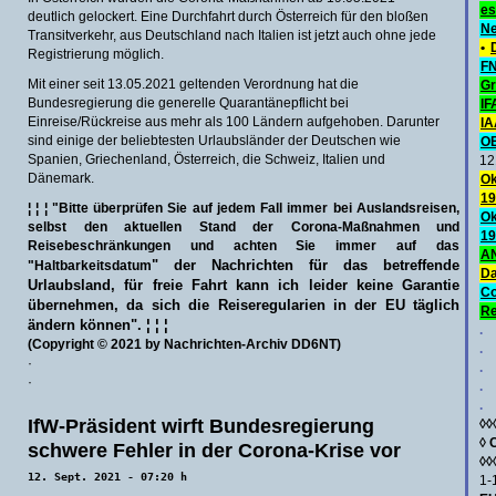
es
deutlich gelockert. Eine Durchfahrt durch Österreich für den bloßen
Ne
Transitverkehr, aus Deutschland nach Italien ist jetzt auch ohne jede
•
Registrierung möglich.
FN
Mit einer seit 13.05.2021 geltenden Verordnung hat die
Gr
Bundesregierung die generelle Quarantänepflicht bei
IF
Einreise/Rückreise aus mehr als 100 Ländern aufgehoben. Darunter
IA
sind einige der beliebtesten Urlaubsländer der Deutschen wie
O
Spanien, Griechenland, Österreich, die Schweiz, Italien und
12
Dänemark.
Ok
19
¦ ¦ ¦ "Bitte überprüfen Sie auf jedem Fall immer bei Auslandsreisen,
Ok
selbst den aktuellen Stand der Corona-Maßnahmen und
19
Reisebeschränkungen und achten Sie immer auf das
AN
" der Nachrichten für das betreffende
"Haltbarkeitsdatum
Da
Urlaubsland, für freie Fahrt kann ich leider keine Garantie
C
übernehmen, da sich die Reiseregularien in der EU täglich
Re
ändern können". ¦ ¦ ¦
.
(Copyright © 2021 by Nachrichten-Archiv DD6NT)
.
·
.
·
.
.
IfW-Präsident wirft Bundesregierung
◊◊
◊
schwere Fehler in der Corona-Krise vor
◊◊
12. Sept. 2021 - 07:20 h
1-