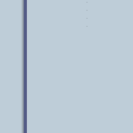
·
·
·
·