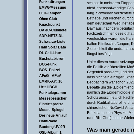
Funkstörungen
schloss in mehreren Etappen 
EMVG/Messung
nicht lebensnotwendige Ges
LED-Lampen
lang. Schweden verzichtete 
Betriebe und Kirchen durchg
Ohne Club
dem deutschen Weg, rief a
Knackpunkt
Day" aus, nachdem begutacht
DARC-Clubhotel
Fachzeitschriften gezeigt ha
SDR-NETZ-DL
vergleichbar waren, die Panik
Schwarze-Liste
hatten Klinikschließungen, K
Ham Solar Data
Sterblichkeit die undramati
DL Call-Liste
längst bestätigt.
Buchstabieren
Unter diesen Voraussetzunge
BOS-Funk
die Politik vor übereilten
BOS+Polizei
Gegenteil passierte, und der 
AFuG - AFuV
dass nicht ein einziger Expe
EMRK-Art. 10
Beobachtern war schon 2020 a
Urteil BGH
Debatte um die „Epidemie" d
nämlich die Epidemiologie, n
Funktelegramm
Scholz ausschließlich Fachf
Messebesucher
durch Radikalität profiliert h
Eintrittspreise
chinesischen NoCovid-Ansat
Messe-Spiegel
Brinkmann, den Physiker Mi
Der neue Anlauf
(und RKI-Chef) Lothar Wieler
HamRadio
Baofeng UV-9R
Was man gerade in
QSL-Album 1