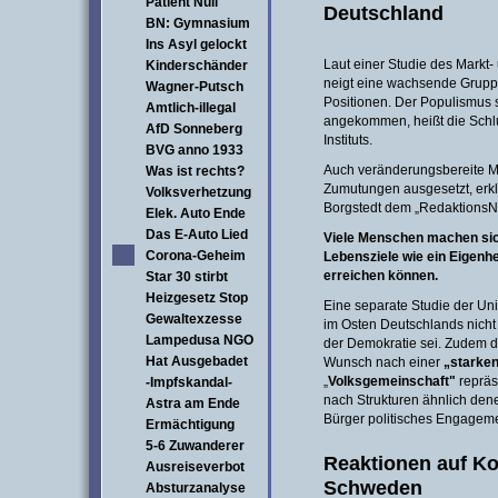
Patient Null
Deutschland
BN: Gymnasium
Ins Asyl gelockt
Laut einer Studie des Markt-
Kinderschänder
neigt eine wachsende Gruppe
Wagner-Putsch
Positionen. Der Populismus se
Amtlich-illegal
angekommen, heißt die Schl
AfD Sonneberg
Instituts.
BVG anno 1933
Auch veränderungsbereite M
Was ist rechts?
Zumutungen ausgesetzt, erklä
Volksverhetzung
Borgstedt dem „Redaktions
Elek. Auto Ende
Das E-Auto Lied
Viele Menschen machen sic
Corona-Geheim
Lebensziele wie ein Eigenhe
erreichen können.
Star 30 stirbt
Heizgesetz Stop
Eine separate Studie der Univ
Gewaltexzesse
im Osten Deutschlands nicht 
Lampedusa NGO
der Demokratie sei. Zudem dr
Hat Ausgebadet
Wunsch nach einer
„starken
„
Volksgemeinschaft"
repräse
-Impfskandal-
nach Strukturen ähnlich den
Astra am Ende
Bürger politisches Engagemen
Ermächtigung
5-6 Zuwanderer
Reaktionen auf K
Ausreiseverbot
Schweden
Absturzanalyse