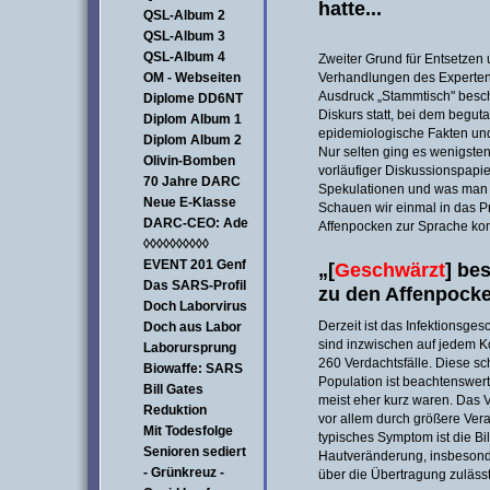
hatte...
QSL-Album 2
QSL-Album 3
QSL-Album 4
Zweiter Grund für Entsetzen 
OM - Webseiten
Verhandlungen des Expertenr
Ausdruck „Stammtisch" beschre
Diplome DD6NT
Diskurs statt, bei dem begut
Diplom Album 1
epidemiologische Fakten und 
Diplom Album 2
Nur selten ging es wenigste
Olivin-Bomben
vorläufiger Diskussionspapie
70 Jahre DARC
Spekulationen und was man g
Neue E-Klasse
Schauen wir einmal in das Pro
DARC-CEO: Ade
Affenpocken zur Sprache k
◊◊◊◊◊◊◊◊◊◊
EVENT 201 Genf
„[
Geschwärzt
] be
Das SARS-Profil
zu den Affenpocke
Doch Laborvirus
Derzeit ist das Infektionsge
Doch aus Labor
sind inzwischen auf jedem Ko
Laborursprung
260 Verdachtsfälle. Diese sc
Biowaffe: SARS
Population ist beachtenswert,
Bill Gates
meist eher kurz waren. Das V
Reduktion
vor allem durch größere Vera
Mit Todesfolge
typisches Symptom ist die B
Senioren sediert
Hautveränderung, insbesond
- Grünkreuz -
über die Übertragung zulässt