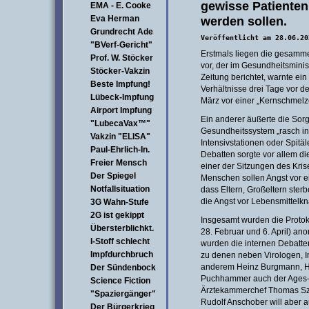
gewisse Patienten
EMA - E. Cooke
Eva Herman
werden sollen.
Grundrecht Ade
Veröffentlicht am 28.06.20
"BVerf-Gericht"
Erstmals liegen die gesamme
Prof. W. Stöcker
vor, der im Gesundheitsminis
Stöcker-Vakzin
Zeitung berichtet, warnte ein
Beste Impfung!
Verhältnisse drei Tage vor 
Lübeck-Impfung
März vor einer „Kernschmel
Airport Impfung
Ein anderer äußerte die Sor
"LubecaVax™"
Gesundheitssystem „rasch in 
Vakzin "ELISA"
Intensivstationen oder Spitäl
Paul-Ehrlich-In.
Debatten sorgte vor allem d
Freier Mensch
einer der Sitzungen des Kris
Der Spiegel
Menschen sollen Angst vor e
Notfallsituation
dass Eltern, Großeltern ste
die Angst vor Lebensmittelk
3G Wahn-Stufe
2G ist gekippt
Insgesamt wurden die Protok
Übersterblichkt.
28. Februar und 6. April) anon
I-Stoff schlecht
wurden die internen Debatte
Impfdurchbruch
zu denen neben Virologen, I
anderem Heinz Burgmann, He
Der Sündenbock
Puchhammer auch der Ages-C
Science Fiction
Ärztekammerchef Thomas Sze
"Spaziergänger"
Rudolf Anschober will aber a
Der Bürgerkrieg