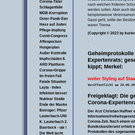
Corona-Täter
nach welchen Kriterien Schu
Schlaganfälle
werden sollen. Aber auch d
MDB-Korruption
beispielsweise Vereinsamun
Oster·Panik·Eier
Gassi geht, sollte der Besitz
Hass auf Juden
waren Thema.
Pflege-Impfung
(Copyright © 2023 by kurier
Covid-Congress
·
Affenpocken
Hungerplan
Geheimprotokolle
Außer Kontrolle
Impfschäden II.
Expertenrats; ges
ARD Plattform
kippt; Merkel:
Corona=Grippe
Im freien Fall
weiter Styling auf Sta
Fatale Situation
Veröffentlicht am 29.06.20
Layla - Index
Infektion besser
Freigeklagt: Die 
Nuklear Studie
Corona-Expertenr
Ende der Maske
Betrüger: Pfizer
Der Arzt Christian Haffner e
Lauterbach-UNI
Informationsfreiheitsgese
Corona-Zeit. Nach einem ei
K. Lauterbach 2.
Bundeskanzleramt erhielt e
Baerbock - oje !
Protokollen des sogenannt
Die Welt lacht