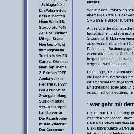
machen.
- Schlagstöcke -
Wie aus den Protokollen her
Ein Polizeierfolg
ehemalige Ärzte aus der Pe
Kein Ausrotten
SMS an alle Bürger zu versen
Neue Welle IHU
Sterberate 40%
Angesichts der dramatischen S
ACURA Kliniken
französischen und spanische
Sitzung am 9. März von eine
Mängel-Studie
aufgeworfen, ob auch in Öster
Neu Impfpflicht
Patienten an Beatmungsgerä
Immunglobulin
wurde diskutiert, ob Geräte 
Trucks in der EU
freigehalten und nicht mehr 
Corona-Ohrfeige
vergeben werden sollten.
Neu: Top Thema
Eine Frage, die letztlich abe
2. Brief an "PEI"
die Lage auf Österreichs Inte
Apokalyptiker
derart dramatisch zugespitzt
Fledermaus ???
Entscheidung sollte aber „n
Bln.-Feuerwehr
ausschließlich medizinische 
Zwangsimpfung
Suizid-Impfung
"Wer geht mit de
99% Antikörper
Landesverrat
Details zum Hotspot Ischgl g
es finden sich jedoch Hinwei
Die Katastrophe
Causa mehrfach aus dem Ausl
mRNA-Widerruf
Diskussionspunkte waren u
Der Coronatan
inklusiv Schutzkleidung und