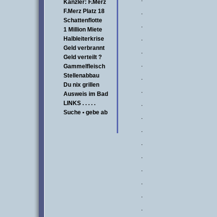
·
Kanzler: F.Merz
F.Merz Platz 18
·
Schattenflotte
·
1 Million Miete
Halbleiterkrise
·
Geld verbrannt
·
Geld verteilt ?
·
Gammelfleisch
Stellenabbau
·
Du nix grillen
·
Ausweis im Bad
LINKS . . . . .
·
Suche • gebe ab
·
·
·
·
·
·
·
·