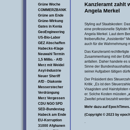
Kanzleramt zahlt w
Grüne Woche
Angela Merkel
COMMERZBANK
Grüne am Ende
Grüne-Wirkung
Styling auf Staatskosten: Da
Gates in Kenia
eine professionelle Stylisti
GeoEngineering
Angela Merkel. Laut dem Berl
US-Bio-Labor
freiberufliche „Assistentin" 
GEZ Abschaffen
auch für die Wahrnehmung nic
Habecks-Klage
Das Kanzleramt rechtfertigte
Neuwahl Termin
Zusammenhang mit der Erfüll
1,5 Millio. - AfD
anfallen. Daher handele es 
Merz mit Weidel
Sinne der Bundeshaushaltsor
Asyl-Industrie
seiner Aufgaben tätigen dürf
Neuer Sheriff
Der Präsident des Steuerzah
AfD - Diakonie
Kritik: „Es ist den Steuerzah
Messerstecher
Visagisten und Hairstylisten
Verdrängung
er. Solche Kosten müssten „
Merz Vergessen
Zweifel privat bezahlt werden
CDU NGO SPD
Mehr dazu auf EpochTimes
SED-Bundestag
Habeck am Ende
(Copyright © 2023 by epoch
EU-Korruption
·
31000 Afghanen