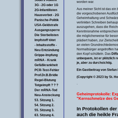
Söders Abkehr
worden war.
3G - 2G oder 1G
Aus meiner Sicht ist das ein 
2G-Infantilisten
die vorgeschobenen Ausflüch
Hausverbot - 2G
Geheimhaltung und Schwärzu
Panische-Politik
verlinkten Schreiben behaupt
USA-Geldstrafe
auszugehen, dass die Reich
Ausgangssperre
Kenntnisnahme entsprechende
Die Sterbelisten
die möglicherweise für be
Impfstoff tötet
plädiert haben, zur Zielschei
an vielen Grundrechtedemos
- Inhaltsstoffe -
Normalbürger angetroffen ha
Neu Entzündung
den Kopf schütteln. Das
Diff
Grippe-Impfung
unbequem, ist er plötzlich 
mRNA - Krank
je, aber zu durchsichtig.
Gefäßkrankheit
Ein Gastbeitrag von Stefa
PCR-Test-Fehler
Prof.Dr.B.Bridle
(Copyright © 2023 by St. H
Regel-Blutung
·
Totgeimpft ? ? ?
Der mRNA-Tod
Geheimprotokolle: Ex
Neu-Ansteckung
"Kernschmelze des G
53. Sitzung 1.
54. Sitzung 2.
In Protokollen de
55. Sitzung 3.
auch die heikle F
63. Sitzung 4.