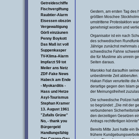
Getreideschiffe
Fischvergiftung
Gestern, am ersten Tag des h
Raubtier-Alarm
größten Moschee Stockholms
Eisessen obszön
umstrittene Protestaktion w
Vergewaltigung
genehmigt worden und verlief 
Görli einzäunen
Organisator ist ein nach Sch
Penny Boykott
des schwedischen Rundfunks
Das Maß ist voll
Jährige zunächst mehrmals a
Suppenkasper
schwedische Fahne schwenkte
TV-Klima-Alarm
die für Muslime als unrein g
Impfarzt 59 tot
Seiten daraus.
Meiler ans Netz
Marokko hat daraufhin seine
ZDF-Fake News
unbestimmte Zeit abberufen.
Habeck am Ende
Hakan Fidan verurteilte die A
- Myokarditis -
derartige gegen den Islam g
Hass und Hetze
der Meinungsfreiheit zuzulas
Asyl-Tourismus
Die schwedische Polizei hatt
Stephan Kramer
so begründet: „Die mit der 
13. August 1961
verbundenen Sicherheitsrisike
"Zufalls Grüne"
den derzeitigen Gesetzen e
No, - thank you
Antrags rechtfertigen könnte"
Bürgergeld
Bereits Mitte Juni hatte ein 
Handlungsfähig
frühere Kundgebungsverbote 
Der Corona-Gau