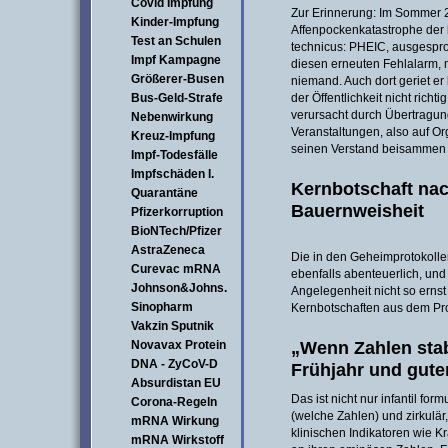
Covid Impfung
Zur Erinnerung: Im Sommer 
Kinder-Impfung
Affenpockenkatastrophe der 
Test an Schulen
technicus: PHEIC, ausgespr
Impf Kampagne
diesen erneuten Fehlalarm, 
Größerer-Busen
niemand. Auch dort geriet er
Bus-Geld-Strafe
der Öffentlichkeit nicht rich
verursacht durch Übertragun
Nebenwirkung
Veranstaltungen, also auf Or
Kreuz-Impfung
seinen Verstand beisammen 
Impf-Todesfälle
Impfschäden I.
Kernbotschaft nac
Quarantäne
Bauernweisheit
Pfizerkorruption
BioNTech/Pfizer
AstraZeneca
Die in den Geheimprotokollen
Curevac mRNA
ebenfalls abenteuerlich, un
Johnson&Johns.
Angelegenheit nicht so ernst
Sinopharm
Kernbotschaften aus dem Prot
Vakzin Sputnik
„Wenn Zahlen stab
Novavax Protein
DNA - ZyCoV-D
Frühjahr und gut
Absurdistan EU
Das ist nicht nur infantil fo
Corona-Regeln
(welche Zahlen) und zirkulär,
mRNA Wirkung
klinischen Indikatoren wie K
mRNA Wirkstoff