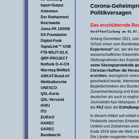
Corona-Geheimprot
Input+Output
Antennen
Politikversagen
Der Rothammel
Reichweite
Das erschütternde R
Juma-PA 1000W
Veröffentlichung am 01.07.
DX-Foundation
Anfang Dezember 2021, unmitt
Digital-Funk
Scholz einen vom Bundeska
SignaLink™·USB
Expertenrat"
ein, der die A
FT8-WSJT-X2.X.
wissenschaftlicher Erkenntni
QRP-PROJECT
Stellungnahmen des Experte
Notfunk D-A-CH
seine Sitzungsprotokolle g
Warntag MoWaS
Christian Haffner
die Herau
erstritten
, wenngleich vorer
ARKAT-Bund eV
geschwärzt wurde. Interessie
Weltkulturerbe
Begleitschreiben des Bunde
UNESCO
Zusammenfassung und Komme
QSL-Karte
deutscher als auch in engli
QSL-Versand
Journalistin Aya Velazquez. 
IARU
die
FAZ
über die
Enthüllunge
ITU
In diesem Artikel soll erklär
EURAO
Protokolle zwischen Entsetz
HAREC
Umfeld und Zeitrahmen erinne
GAREC
Ende 2019 über die Welt; in 
Bandwacht
Die Länder reagierten hierau