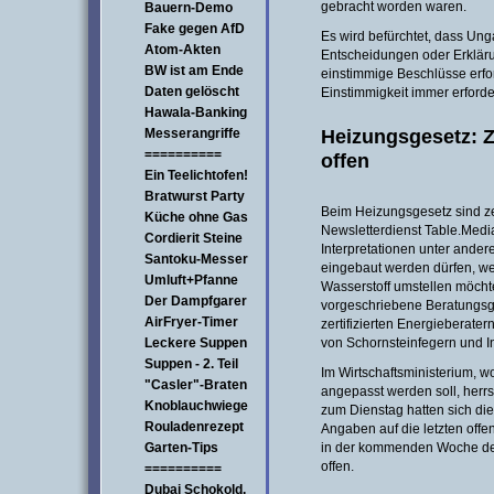
gebracht worden waren.
Bauern-Demo
Fake gegen AfD
Es wird befürchtet, dass Un
Atom-Akten
Entscheidungen oder Erklär
BW ist am Ende
einstimmige Beschlüsse erfor
Daten gelöscht
Einstimmigkeit immer erforder
Hawala-Banking
Heizungsgesetz: Z
Messerangriffe
==========
offen
Ein Teelichtofen!
Bratwurst Party
Beim Heizungsgesetz sind ze
Küche ohne Gas
Newsletterdienst Table.Medi
Cordierit Steine
Interpretationen unter ande
Santoku-Messer
eingebaut werden dürfen, w
Umluft+Pfanne
Wasserstoff umstellen möchte
Der Dampfgarer
vorgeschriebene Beratungsg
AirFryer-Timer
zertifizierten Energieberate
Leckere Suppen
von Schornsteinfegern und In
Suppen - 2. Teil
Im Wirtschaftsministerium, 
"Casler"-Braten
angepasst werden soll, herrsc
Knoblauchwiege
zum Dienstag hatten sich di
Rouladenrezept
Angaben auf die letzten offe
Garten-Tips
in der kommenden Woche den
offen.
==========
Dubai Schokold.