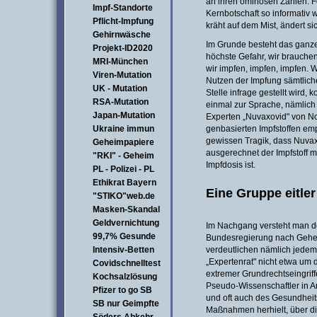
an ihren ominösen Zahlen. F
Impf-Standorte
Kernbotschaft so informativ
Pflicht-Impfung
kräht auf dem Mist, ändert sic
Gehirnwäsche
Im Grunde besteht das ganze
Projekt-ID2020
höchste Gefahr, wir brauch
MRI-München
wir impfen, impfen, impfen. 
Viren-Mutation
Nutzen der Impfung sämtliche
UK - Mutation
Stelle infrage gestellt wird
RSA-Mutation
einmal zur Sprache, nämlich i
Japan-Mutation
Experten „Nuvaxovid" von No
Ukraine immun
genbasierten Impfstoffen emp
gewissen Tragik, dass Nuvaxov
Geheimpapiere
ausgerechnet der Impfstoff 
"RKI" - Geheim
Impfdosis ist.
PL - Polizei - PL
Ethikrat Bayern
Eine Gruppe eitle
"STIKO"web.de
Masken-Skandal
Geldvernichtung
Im Nachgang versteht man 
99,7% Gesunde
Bundesregierung nach Geheim
Intensiv-Betten
verdeutlichen nämlich jedem 
„Expertenrat" nicht etwa um
Covidschnelltest
extremer Grundrechtseingriff
Kochsalzlösung
Pseudo-Wissenschaftler in A
Pfizer to go SB
und oft auch des Gesundheits
SB nur Geimpfte
Maßnahmen herhielt, über di