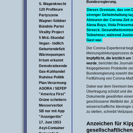
Bundesregierung.
S. Wagenknecht
120 Profiteure
Dieses Gremium, das von D
strenger Geheimhaltung tag
Partyszene
Akteuren der Corona-Zeit z
Wagner-Söldner
Alena Buyx, Viola Priesema
Bündnis Partei
Streeck. Gesundheitsminist
Virality Project
Teilnehmer, während Justi
5 Mrd.-Skandal
Gast war.
Vegan - tödlich
Der Corona-Expertenrat begl
Geburtendefizit
Meinungsbildungsprozess de
Wärmepumpen
Impfpflicht, die letztlich a
Irrtum erkannt
wurde
, berichtet die Journa
Demokratieende
freigegebenen Protokolle zei
Gas-Kuhhandel
Bundesregierung sowohl die 
Ruinöse Politik
Fortführung von Corona-Maß
Plan-Verarmung
Dabei war dem Gremium bewu
AGORA / SEFEP
Übertragung schützt und die
"America First"
Dokumente gewährten einen 
Grüne scheitern
geschlossene Weltbild der „Ex
Messerverbot
wissenschaftliche Ideologie
SB nur mit App
zu stellen, schreibt Velázque
"Anzeigeritis"
17. Juni 1953
Anzeichen für Kip
Asyl-Container
gesellschaftliche