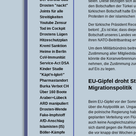
seien. Diese bezogen sich 
Drosten "nackt"
den Botschaften der Türkei u
Joints für alle
türkischen Botschaft hatte E
Protesten in der islamischen 
Streitigkeiten
Youtube Zensur
Der türkische Präsident Rec
Tod im Cockpit
betont: „Es ist klar, dass di
Drostens Lügen
Botschaft unseres Landes ve
Hitzeschutzplan
ihren NATO-Beitrittsantrag e
Kreml Sanktion
Um dem Militärbündnis beitr
Heime in Berlin
Zustimmung aller Mitgliedsta
CoV-Immunität
könnte die Koranverbrennun
Service-Act DSA
nehmen, die Zustimmung zum
Kinder Studie
auf Eis zu legen.
"Käpt’n-Iglo®"
EU-Gipfel droht St
Pharmastandort
Burka Verbot CH
Migrationspolitik
Über 160 Boote
Araber+Lübeck
Beim EU-Gipfel vor der Somm
ARD manipuliert
über die Asylpolitik an. Ung
Drosten-Wende
die polnische Regierung hab
Fake-Impfstoff
geplanten Verteilung von Flü
AfD-Anschlag
auch keine Ausgleichszahlun
Islamisten (IS)
sich damit gegen die Reform
Böller-Kämpfe
die vor knapp drei Wochen 