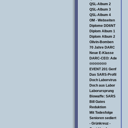
QSL-Album 2
QSL-Album 3
QSL-Album 4
OM - Webseiten
Diplome DD6NT
Diplom Album 1
Diplom Album 2
Olivin-Bomben
70 Jahre DARC
Neue E-Klasse
DARC-CEO: Ade
◊◊◊◊◊◊◊◊◊◊
EVENT 201 Genf
Das SARS-Profil
Doch Laborvirus
Doch aus Labor
Laborursprung
Biowaffe: SARS
Bill Gates
Reduktion
Mit Todesfolge
Senioren sediert
- Grünkreuz -