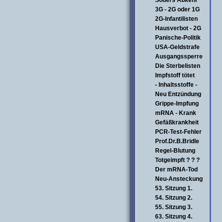
Söders Abkehr
3G - 2G oder 1G
2G-Infantilisten
Hausverbot - 2G
Panische-Politik
USA-Geldstrafe
Ausgangssperre
Die Sterbelisten
Impfstoff tötet
- Inhaltsstoffe -
Neu Entzündung
Grippe-Impfung
mRNA - Krank
Gefäßkrankheit
PCR-Test-Fehler
Prof.Dr.B.Bridle
Regel-Blutung
Totgeimpft ? ? ?
Der mRNA-Tod
Neu-Ansteckung
53. Sitzung 1.
54. Sitzung 2.
55. Sitzung 3.
63. Sitzung 4.