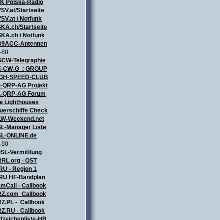
ZK
Polska-Radio
SV.at/Startseite
SV.at / Notfunk
KA.ch/Startseite
KA.ch / Notfunk
9ACC-Antennen
-80
CW-Telegraphie
-CW-G : GROUP
IGH-SPEED-CLUB
-QRP-AG Projekt
-QRP-AG Forum
e Lighthouses
uerschiffe Check
LW-Weekend.net
L-Manager Liste
L-ONLINE.de
-90
SL-Vermittlung
RL.org - QST
RU - Region 1
RU HF-Bandplan
mCall - Callbook
Z.com Callbook
Z.PL - Callbook
Z.RU - Callbook
fzeichenliste-HB