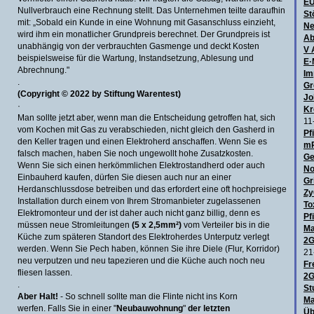
E
Null­verbrauch eine Rechnung stellt. Das Unternehmen teilte darauf­hin
St
mit: „Sobald ein Kunde in eine Wohnung mit Gasanschluss einzieht,
Ne
wird ihm ein monatlicher Grund­preis berechnet. Der Grund­preis ist
Ab
unabhängig von der verbrauchten Gasmenge und deckt Kosten
V 
beispiels­weise für die Wartung, Instandset­zung, Ablesung und
E·
Abrechnung."
Im
.
Gr
(Copyright © 2022 by Stiftung Warentest)
Jo
·
Kr
Man sollte jetzt aber, wenn man die Entscheidung getroffen hat, sich
11
vom Kochen mit Gas zu verabschieden, nicht gleich den Gasherd in
Pf
den Keller tragen und einen Elektroherd anschaffen. Wenn Sie es
mR
falsch machen, haben Sie noch ungewollt hohe Zusatzkosten.
Ge
Wenn Sie sich einen herkömmlichen Elektrostandherd oder auch
No
Einbauherd kaufen, dürfen Sie diesen auch nur an einer
Gr
Herdanschlussdose betreiben und das erfordert eine oft hochpreisiege
Zy
Installation durch einem von Ihrem Stromanbieter zugelassenen
To
Elektromonteur und der ist daher auch nicht ganz billig, denn es
Pf
müssen neue Stromleitungen
(5 x 2,5mm²)
vom Verteiler bis in die
Ma
Küche zum späteren Standort des Elektroherdes Unterputz verlegt
2G
werden. Wenn Sie Pech haben, können Sie ihre Diele (Flur, Korridor)
21
neu verputzen und neu tapezieren und die Küche auch noch neu
Fr
fliesen lassen.
2G
.
St
Aber Halt!
- So schnell sollte man die Flinte nicht ins Korn
Ma
werfen. Falls Sie in einer "
Neubauwohnung
"
der letzten
Üb