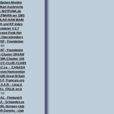
dbeben-Monitor
lkan-Ausbrüche
K-NOTFUNK.de
TWARN per SMS
OLAR-HAM MAIN
A und KP-Index
oplaner V-2.7
cator-Funk-Net
-Operationdiary
XF - Foundation
-60
XF - Foundation
-Cluster-SK6AW
WA-Chapter 106
CC-CLUB #13495
AC.ca - CANADA
yton Hamvention
GB-Great Britain
E-F Francais.org
.S.A.R. - cisar.it
R.I. ITALIA
ari.it
-70
AL - Finnland.fi
A - Schweden.se
RL-Norway-club
R-Danske - club