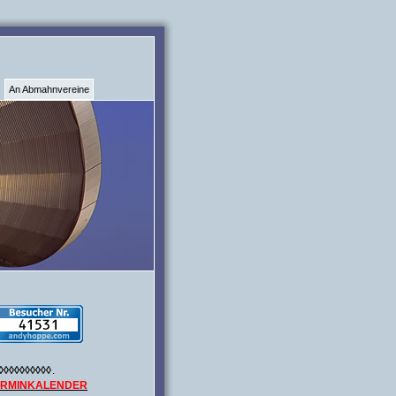
An Abmahnvereine
◊◊◊◊◊◊◊◊◊◊
.
ERMINKALENDER