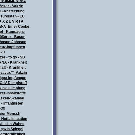
UROIMMUN-AG.
öcker - Vakzin
u-Ansteckung
surdistan - EU
A X Z E V R I A
M·A Emer Cooke
pf - Kampagne
ößerer - Busen
hnson•Johnson
euz-Impfungen
-20
izer - to go - SB
NA - Krankheit
fäß - Krankheit
vavax™-Vakzin
ippe-Impfungen
CoV-D Impfstoff
xin als Impfung
izer-Inhaltstoffe
sken-Skandal
 - Infantilisten
-30
eier Mensch
 Notfallsituation
ufe des Wahns
gazin Spiegel
ersterblichkeit