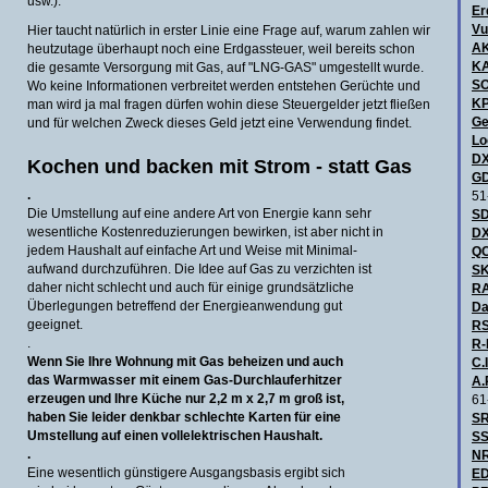
usw.).
Er
Vu
Hier taucht natürlich in erster Linie eine Frage auf, warum zahlen wir
A
heutzutage überhaupt noch eine Erdgassteuer, weil bereits schon
KA
die gesamte Versorgung mit Gas, auf "LNG-GAS" umgestellt wurde.
S
Wo keine Informationen verbreitet werden entstehen Gerüchte und
KP
man wird ja mal fragen dürfen wohin diese Steuergelder jetzt fließen
Ge
und für welchen Zweck dieses Geld jetzt eine Verwendung findet.
Lo
DX
Kochen und backen mit Strom - statt Gas
GD
.
51
Die Umstellung auf eine andere Art von Energie kann sehr
SD
wesentliche Kostenreduzierungen bewirken, ist aber nicht in
DX
jedem Haushalt auf einfache Art und Weise mit Minimal-
QC
aufwand durchzuführen. Die Idee auf Gas zu verzichten ist
SK
daher nicht schlecht und auch für einige grundsätzliche
R
Überlegungen betreffend der Energieanwendung gut
Da
geeignet.
RS
.
R-
Wenn Sie Ihre Wohnung mit Gas beheizen und auch
C.I
das Warmwasser mit einem Gas-Durchlauferhitzer
A.
erzeugen und Ihre Küche nur 2,2 m x 2,7 m groß ist,
61
haben Sie leider denkbar schlechte Karten für eine
SR
Um
stellung auf einen vollelektrischen Haushalt.
SS
.
NR
Eine wesentlich günstigere Ausgangsbasis ergibt sich
ED