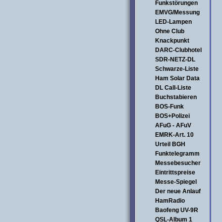
Funkstörungen
EMVG/Messung
LED-Lampen
Ohne Club
Knackpunkt
DARC-Clubhotel
SDR-NETZ-DL
Schwarze-Liste
Ham Solar Data
DL Call-Liste
Buchstabieren
BOS-Funk
BOS+Polizei
AFuG - AFuV
EMRK-Art. 10
Urteil BGH
Funktelegramm
Messebesucher
Eintrittspreise
Messe-Spiegel
Der neue Anlauf
HamRadio
Baofeng UV-9R
QSL-Album 1