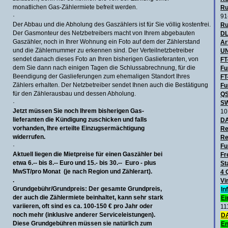
monatlichen Gas-Zählermiete befreit werden.
Ru
·
91
Der Abbau und die Abholung des Gaszählers ist für Sie völlig kostenfrei.
Ru
Der Gasmonteur des Netzbetreibers macht von Ihrem abgebauten
DL
Gaszähler, noch in Ihrer Wohnung ein Foto auf dem der Zählerstand
Ar
und die Zählernummer zu erkennen sind. Der Verteilnetzbetreiber
UN
sendet danach dieses Foto an Ihren bisherigen Gaslieferanten, von
FT
dem Sie dann nach einigen Tagen die Schlussabrechnung, für die
Fu
Beendigung der Gaslieferungen zum ehemaligen Standort Ihres
FT
Zählers erhalten. Der Netzbetreiber sendet Ihnen auch die Bestätigung
Fu
für den Zählerausbau und dessen Abholung.
QS
·
SW
Jetzt müssen Sie noch Ihrem bisherigen
Gas-
10
lieferanten die Kündigung zuschicken
und falls
D
vorhanden, Ihre erteilte Einzugsermächtigung
Re
widerrufen.
Re
·
Fu
Aktuell liegen die Mietpreise für einen
Gaszähler bei
Fr
etwa 6.-- bis 8.-- Euro und 15.- bis 30.-- Euro - plus
St
MwST/pro Monat (je nach Region und Zählerart).
4 
.
Vi
Grundgebühr/Grundpreis:
Der gesamte Grundpreis,
In
der auch die Zählermiete beinhaltet, kann sehr stark
Ei
variieren,
oft sind es ca. 100-150 € pro Jahr oder
11
noch mehr (inklusive anderer
Serviceleistungen).
DA
Diese Grundgebühren müssen sie
natürlich zum
En