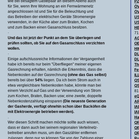
wie bei besagtem Gästepaar an diesem Abend auch
P
für Sie, wenn Ihre Wohnung an ein Fernwärmenetz
ÖV
angeschlossen ist und Sie für die Beleuchtung und
ÖV
das Betreiben der elektrischen Geräte Stromenergie
US
verwenden, in der Küche aber zum Braten, Kochen
US
und zum Backen einen Gasanschluss besitzen.
HB
·
71
Und das ist jetzt der Punkt an dem Sie überlegen und
AG
prüfen sollten, ob Sie auf den Gasanschluss verzichten
OE
wollen.
H
·
DL
Einige aufschlussreiche Informationen der Vergangenheit
DL
habe ich bereits nur beim "Überfliegen" meiner eigenen
Th
Gasrechnung erhalten, nämlich die Erkenntnis, dass die
Fe
Nebenkosten auf der Gasrechnung
(ohne das Gas selbst)
IL
bereits bei über
54%
liegen. Da ich beim Strom auch in
QS
etwa vergleichbare Nebenkosten habe, könnte man bei
QS
einem Verzicht auf Gas und der Verwendung von Strom
81
zum Kochen, Braten, Backen usw; eine zweite, doppelte
eQ
Nebenkostenzahlung einsparen
(Die neueste Generation
AR
der Gasherde, verfügt ohnehin schon über Backöfen die
IA
mit Elektroenergie betrieben werden).
IA
.
Ha
Wer diesen Schritt machen möchte sollte auch wissen,
QR
dass er dann auch bei seinem regionalen Verteilnetz-
QR
betreiber anrufen muss, um den Gaszähler entfernen
QR
zulassen, denn nur so können Sie von der Zahlung einer
Ru