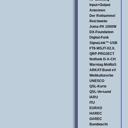
Input+Output
Antennen
Der Rothammel
Reichweite
Juma-PA 1000W
DX-Foundation
Digital-Funk
SignaLink™·USB
FT8-WSJT-X2.X.
QRP-PROJECT
Notfunk D-A-CH
Warntag MoWaS
ARKAT-Bund eV
Weltkulturerbe
UNESCO
QSL-Karte
QSL-Versand
IARU
ITU
EURAO
HAREC
GAREC
Bandwacht