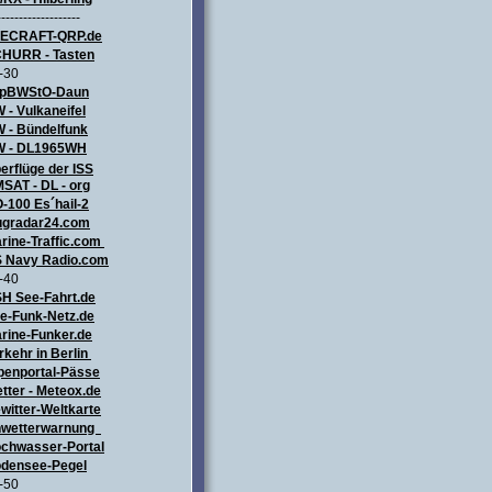
-------------------
LECRAFT
-QRP.de
HURR - Tasten
-30
pBWStO-Daun
 - Vulkaneifel
W
- Bündelfunk
 - DL1965WH
erflüge
der ISS
SAT - DL - org
-100 Es´hail-2
ugradar24.com
rine-Traffic.com
 Navy Radio.com
-40
H See-Fahrt.de
e-Funk-Netz.de
rine-Funker.de
rkehr in Berlin
penportal-Pässe
tter - Meteox.de
witter-Weltkarte
wetterwarnung
chwasser-Portal
densee-Pegel
-50