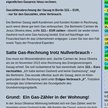
eigentlichen Gaspreis hinzu rechnen.
es
.
Ne
Gaszählerabrechnung der Gasag in Berlin 322.-- EUR,
•
- nur für den Gaszähler, ohne Verbrauch.
FN
.
Gr
Die Berliner Gasag stellt Kundinnen und Kunden Kosten in Rechnung,
IF
auch wenn diese gar kein Gas verbrauchen. Die Berlinerin Carmen de
IA
Jesus Oliveira etwa, sollte
322.-- EUR zahlen -
obwohl sie weder einen
O
Gasherd noch eine Gas-heizung besitzt. Erst auf Nach­frage von
12
Finanztest kam ihr das Unternehmen entgegen. Lesen Sie hier den Fall
Ok
sowie Tipps der Finanztest-Experten.
19
Ok
19
Satte Gas-Rechnung trotz Null­verbrauch -
AN
Das muss ein Miss­verständnis sein, dachte Carmen de Jesus Oliveira
Da
als sie im November 2015 eine Rechnung des Energieversorgers
C
Gasag erhielt. Sie soll rück­wirkend für fast vier­einhalb Jahre
322.-- Euro
Re
nach­zahlen
. „Ich habe keinen Gasherd und keine Gasheizung", sagt
.
die Berlinerin. Das wusste offen­bar auch die Gasag, denn im Klein­
.
gedruckten der Rechnung steht unter
Erdgas-Verbrauch „0".
Trotzdem
.
verlangte das Unternehmen die Grund­gebühr des
.
Grund­versorgungs­tarifs.
.
◊◊
Grund: Ein Gas-Zähler in der Wohnung!
◊
◊◊
In der Jesus Oliveiras Wohnung befindet sich ein Gas-Zähler, weil ihr
1-
Vormieter einen Gasherd hatte. Wir fragten die Gasag, warum sie trotz