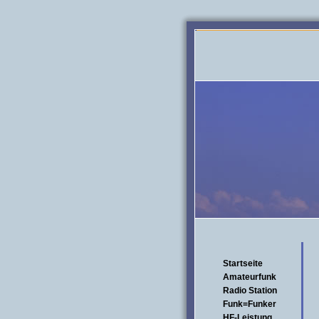
Startseite
Amateurfunk
Radio Station
Funk=Funker
HF-Leistung