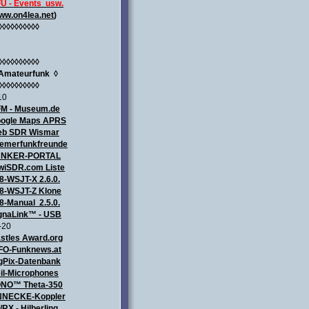
U - Events usw.
ww.on4lea.net
)
◊◊◊◊◊◊◊◊◊◊
◊◊◊◊◊◊◊◊◊◊
Amateurfunk
◊
◊◊◊◊◊◊◊◊◊◊
10
M - Museum.de
ogle Maps APRS
b SDR Wismar
emerfunkfreunde
UNKER-PORTAL
wiSDR.com Liste
8-WSJT-X 2.6.0.
8-WSJT-Z Klone
8-Manual 2.5.0.
gnaLink™ - USB
-20
stles Award.org
FO-Funknews.at
gPix-Datenbank
il-Microphones
NO™ Theta-350
NECKE-Koppler
/RX - Hilberling