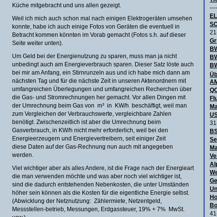
Küche mitgebracht und uns allen gezeigt.
---
E
Weil ich mich auch schon mal nach einigen Elektrogeräten umsehen
SC
konnte, habe ich auch einige Fotos von Geräten die eventuell in
21
Betracht kommen könnten im Vorab gemacht (Fotos s.h. auf dieser
Gr
Seite weiter unten).
BW
Um Geld bei der Energienutzung zu sparen, muss man ja nicht
B
unbedingt auch am Energieverbrauch sparen. Dieser Satz löste auch
BW
bei mir am Anfang, ein Stirnrunzeln aus und ich habe mich dann am
Üb
nächsten Tag und für die nächste Zeit in unseren Aktenordnern mit
AM
umfangreichen Überlegungen und umfangreichen Recherchen über
QO
die Gas- und Stromrechnungen her gemacht. Vor allen Dingen mit
Fl
der Umrechnung beim Gas von m³ in KW/h beschäftigt, weil man
Ma
zum Vergleichen der Verbrauchswerte, vergleichbare Zahlen
US
benötigt. Zwischenzeitlich ist aber die Umrechnung beim
31
Gasverbrauch, in KW/h nicht mehr erforderlich, weil bei den
BS
Energieerzeugern und Energievertreibern, seit einiger Zeit
Se
diese Daten auf der Gas-Rechnung nun auch mit angegeben
Ma
werden.
Ve
Al
Viel wichtiger aber als alles Andere, ist die Frage nach der Energieart
We
die man verwenden möchte und was aber noch viel wichtiger ist,
Ge
sind die dadurch entstehenden Nebenkosten, die unter Umständen
Un
höher sein können als die Kosten für die eigentliche Energie selbst.
Ho
(Abwicklung der Netznutzung: Zählermiete, Netzentgeld,
Bo
Messstellen-betrieb, Messungen, Erdgassteuer, 19% + 7% MwSt.
41