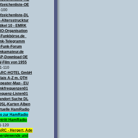
fzeichenliste-OE
-100
fzeichenliste-DL
-Altersstrucktur
tikel 10 - EMRK
O-Organisation
-Funkbörse.de
nk-Telegramm
-Funk-Forum
nkamateur.de
P-Download OE
-Film von 1955
1-110
ARC-HOTEL GmbH
lais A-Z m. QTH
peater-Map
- EU
nkfrequenzen01
equenz-Listen01
andort Suche DL
QSL-Karten Alben
rtuelle HamRadio
fo zur HamRadio
ntritt HamRadio
1-120
RC - Hergert, Ade
ergiewende und