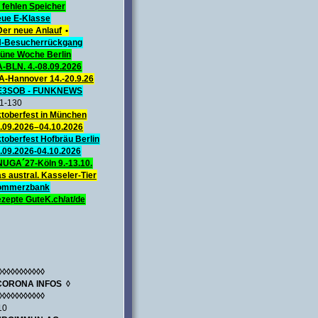
 fehlen Speicher
ue E-Klasse
Der neue Anlauf
•
-Besucherrückgang
üne Woche Berlin
A-BLN. 4.-08.09.2026
A-Hannover 14.-20.9.26
E3SOB - FUNKNEWS
1-130
toberfest in München
.09.2026–04.10.2026
toberfest Hofbräu Berlin
.09.2026-04.10.2026
UGA´27-Köln 9.-13.10.
s austral. Kasseler-Tier
ommerzbank
zepte GuteK.ch/at/de
◊◊◊◊◊◊◊◊◊◊◊
CORONA INFOS ◊
◊◊◊◊◊◊◊◊◊◊◊
10