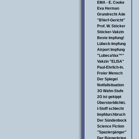
EMA - E. Cooke
Eva Herman
Grundrecht Ade
"BVerf-Gericht"
Prof. W. Stöcker
Stöcker-Vakzin
Beste Impfung!
Lübeck-Impfung
Airport Impfung
"LubecaVax™"
Vakzin "ELISA"
Paul-Ehrlich-In.
Freier Mensch
Der Spiegel
Notfallsituation
3G Wahn-Stufe
2G ist gekippt
Übersterblichkt.
I-Stoff schlecht
Impfdurchbruch
Der Sündenbock
Science Fiction
"Spaziergänger"
Der Bürgerkrieg