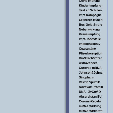
Covid Impfung
Kinder-Impfung
Test an Schulen
Impf Kampagne
Größerer-Busen
Bus-Geld-Strafe
Nebenwirkung
Kreuz-Impfung
Impf-Todesfälle
Impfschäden I.
Quarantäne
Pfizerkorruption
BioNTech/Pfizer
AstraZeneca
Curevac mRNA
Johnson&Johns.
Sinopharm
Vakzin Sputnik
Novavax Protein
DNA - ZyCoV-D
Absurdistan EU
Corona-Regeln
mRNA Wirkung
mRNA Wirkstoff