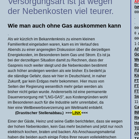
Versorgungsart ist ja wegen
AF
(
w
der Nebenkosten viel teurer.
◊◊
.
.
Wie man auch ohne Gas auskommen kann
◊◊
◊
.
◊◊
Als wir kürzlich im Bekanntenkreis zu einem kleinen
1-
Familienfest eingeladen waren, kam es im Verlauf des
AF
Abends zu einer angeregten Diskussion über die derzeitigen
Go
Energiekosten, im Besonderen beim Gas und Strom. Es ist ja
We
bei der derzeitigen Situation damit zu Rechnen, dass der
Br
Gaspreis noch weiter steigt und die Nebenkosten bestimmt
F
auch höher ansteigen werden als wie bisher. Es besteht ja
Ki
die ständige Gefahr, dass wir hier in Deutschland, in naher
FT
Zukunft, gar kein Erdgas mehr bekommen. Hier muss von
FT
Seiten der Regierung wesentlich mehr getan werden als
FT
bisher nicht getan wurde. Andererseits ist eine permanente
Si
Dauerversorgung mit "LNG-GAS", aus Kostengründen wohl
11
im Besonderen auch für die Industrie sehr unrentabel, da
Ca
hier eine Wettbewerbsverzerrung am Weltmarkt entsteht.
IN
(Drastischer Stellenabbau.) >>>
LINK
<<<
Ri
Einer der Gäste, Heinz und seine Gattin berichteten, dass sie wegen
He
der hohen Nebenkosten, kein Gas mehr beziehen und jetzt nur noch
TO
elektrisch kochen, braten und backen. Als Anschauungsmaterial
AN
haben die beiden auch einige Fotos Ihrer neuen vollelektrischen
TX