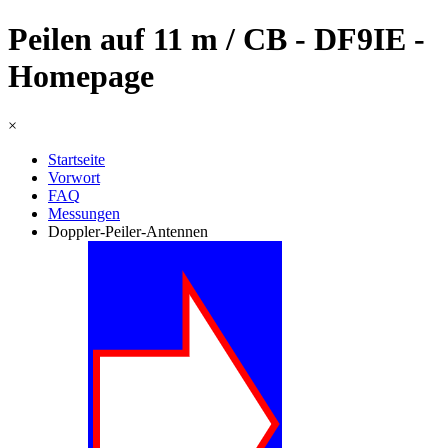
Peilen auf 11 m / CB - DF9IE -
Homepage
×
Startseite
Vorwort
FAQ
Messungen
Doppler-Peiler-Antennen