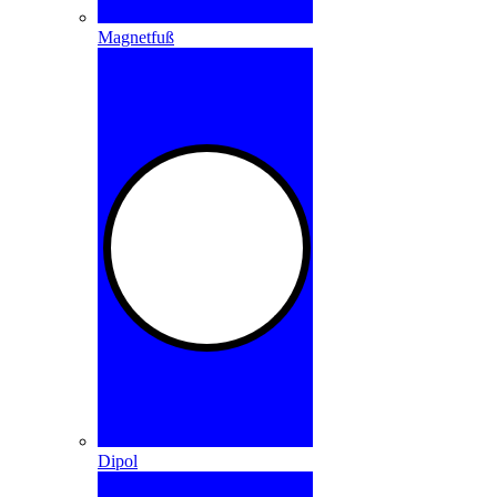
Magnetfuß
Dipol