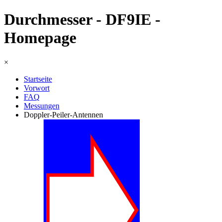
Durchmesser - DF9IE -
Homepage
×
Startseite
Vorwort
FAQ
Messungen
Doppler-Peiler-Antennen