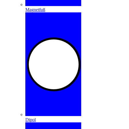
Magnetfuß
Dipol