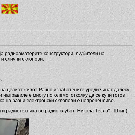
ја радиоаматерите-конструктори, љубители на
ени и слични склопови.
.
 на целиот живот. Рачно изработените уреди чинат далеку
 направиле е многу поголемо, отколку да се купи готов
ка на разни електронски склопови е непроценливо.
и радиотехника во радио клубот „Никола Тесла“ - Штип):