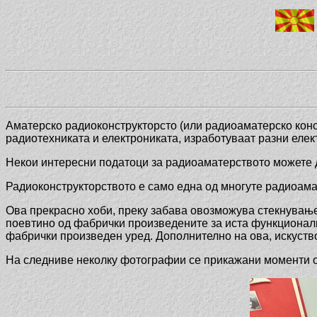
Аматерско радиоконструкторсто (или радиоаматерско конс
радиотехниката и електрониката, изработуваат разни ел
Некои интересни податоци за радиоаматерството можете 
Радиоконструкторството е само една од многуте радиоамат
Ова прекрасно хоби, преку забава овозможува стекнување 
поевтино од фабрички произведените за иста функционално
фабрички произведен уред. Дополнително на ова, искуство
На следниве неколку фотографии се прикажани моменти од 