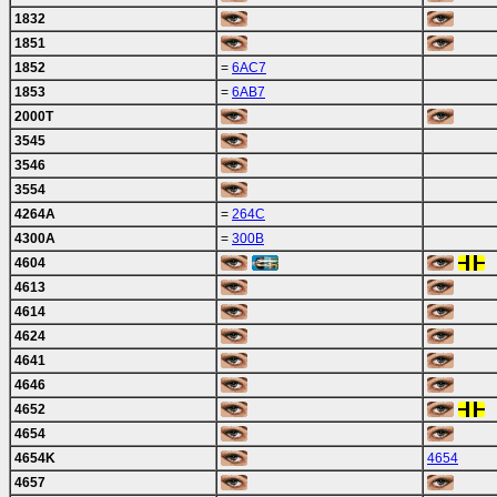
1832
1851
1852
=
6AC7
1853
=
6AB7
2000T
3545
3546
3554
4264A
=
264C
4300A
=
300B
4604
4613
4614
4624
4641
4646
4652
4654
4654K
4654
4657