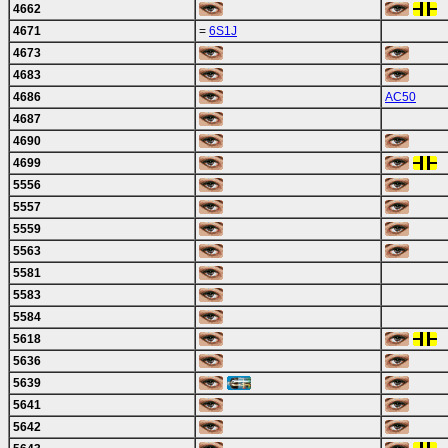
4662
4671
=
6S1J
4673
4683
4686
AC50
4687
4690
4699
5556
5557
5559
5563
5581
5583
5584
5618
5636
5639
5641
5642