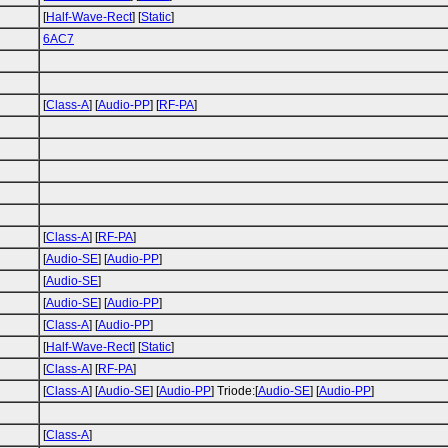
[
Half-Wave-Rect
] [
Static
]
6AC7
[
Class-A
] [
Audio-PP
] [
RF-PA
]
[
Class-A
] [
RF-PA
]
[
Audio-SE
] [
Audio-PP
]
[
Audio-SE
]
[
Audio-SE
] [
Audio-PP
]
[
Class-A
] [
Audio-PP
]
[
Half-Wave-Rect
] [
Static
]
[
Class-A
] [
RF-PA
]
[
Class-A
] [
Audio-SE
] [
Audio-PP
] Triode:[
Audio-SE
] [
Audio-PP
]
[
Class-A
]