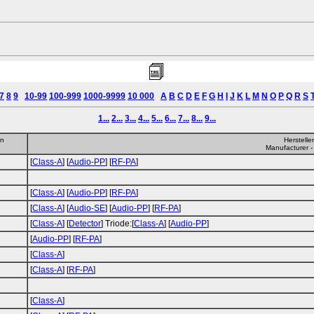
7
8
9
10-99
100-999
1000-9999
10 000
A
B
C
D
E
F
G
H
I
J
K
L
M
N
O
P
Q
R
S
1...
2...
3...
4...
5...
6...
7...
8...
9...
en
Herstelle
Manufacturer -
[
Class-A
] [
Audio-PP
] [
RF-PA
]
[
Class-A
] [
Audio-PP
] [
RF-PA
]
[
Class-A
] [
Audio-SE
] [
Audio-PP
] [
RF-PA
]
[
Class-A
] [
Detector
] Triode:[
Class-A
] [
Audio-PP
]
[
Audio-PP
] [
RF-PA
]
[
Class-A
]
[
Class-A
] [
RF-PA
]
[
Class-A
]