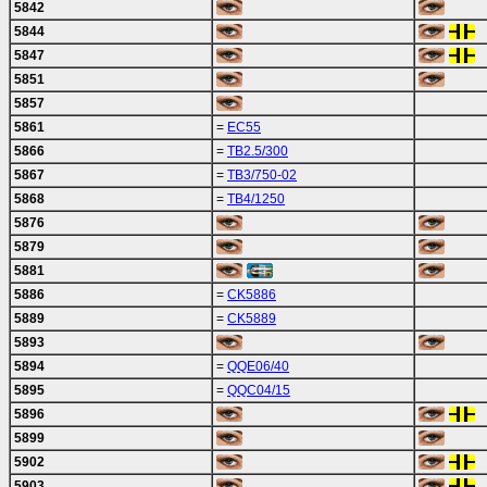
5842
5844
5847
5851
5857
5861
=
EC55
5866
=
TB2.5/300
5867
=
TB3/750-02
5868
=
TB4/1250
5876
5879
5881
5886
=
CK5886
5889
=
CK5889
5893
5894
=
QQE06/40
5895
=
QQC04/15
5896
5899
5902
5903