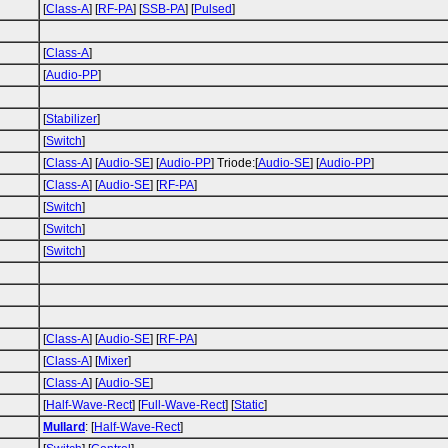
[
Class-A
] [
RF-PA
] [
SSB-PA
] [
Pulsed
]
[
Class-A
]
[
Audio-PP
]
[
Stabilizer
]
[
Switch
]
[
Class-A
] [
Audio-SE
] [
Audio-PP
] Triode:[
Audio-SE
] [
Audio-PP
]
[
Class-A
] [
Audio-SE
] [
RF-PA
]
[
Switch
]
[
Switch
]
[
Switch
]
[
Class-A
] [
Audio-SE
] [
RF-PA
]
[
Class-A
] [
Mixer
]
[
Class-A
] [
Audio-SE
]
[
Half-Wave-Rect
] [
Full-Wave-Rect
] [
Static
]
Mullard
: [
Half-Wave-Rect
]