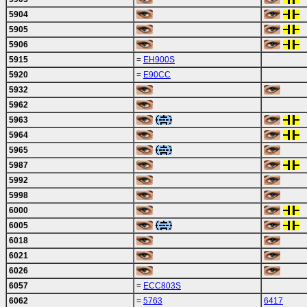
5904
5905
5906
5915
=
EH900S
5920
=
E90CC
5932
5962
5963
5964
5965
5987
5992
5998
6000
6005
6018
6021
6026
6057
=
ECC803S
6062
=
5763
6417