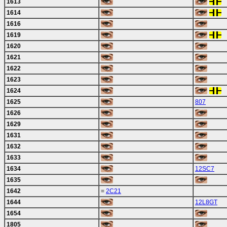
1613
1614
1616
1619
1620
1621
1622
1623
1624
1625
807
1626
1629
1631
1632
1633
1634
12SC7
1635
1642
=
2C21
1644
12L8GT
1654
1805