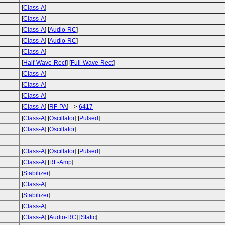
[
Class-A
]
[
Class-A
]
[
Class-A
] [
Audio-RC
]
[
Class-A
] [
Audio-RC
]
[
Class-A
]
[
Half-Wave-Rect
] [
Full-Wave-Rect
]
[
Class-A
]
[
Class-A
]
[
Class-A
]
[
Class-A
] [
RF-PA
] -->
6417
[
Class-A
] [
Oscillator
] [
Pulsed
]
[
Class-A
] [
Oscillator
]
[
Class-A
] [
Oscillator
] [
Pulsed
]
[
Class-A
] [
RF-Amp
]
[
Stabilizer
]
[
Class-A
]
[
Stabilizer
]
[
Class-A
]
[
Class-A
] [
Audio-RC
] [
Static
]