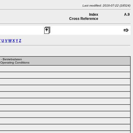
Last modified: 2016-07-22 (18524)
Index
A.9
Cross Reference
T
U
V
W
X
Y
Z
r - Betriebsdaten
 Operating Conditions