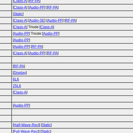
[
Class-A
] [
RF-PA
]
[
Class-A
] [
Audio-PP
] [
RF-PA
]
[
Static
]
[
Class-A
] [
Audio-SE
] [
Audio-PP
] [
RF-PA
]
[
Class-A
] Triode:[
Class-A
]
[
Audio-PP
] Triode:[
Audio-PP
]
[
Audio-PP
]
[
Audio-PP
] [
RF-PA
]
[
Class-A
] [
Audio-PP
] [
RF-PA
]
[
RF-PA
]
[
Display
]
6L6
25L6
[
Class-A
]
[
Audio-PP
]
[
Half-Wave-Rect
] [
Static
]
[
Full-Wave-Rect
] [
Static
]