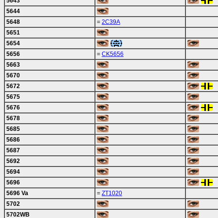
5643
5644
5648
=
2C39A
5651
5654
5656
=
CK5656
5663
5670
5672
5675
5676
5678
5685
5686
5687
5692
5694
5696
5696 Va
=
ZT1020
5702
5702WB