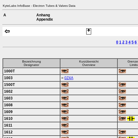
KyteLabs InfoBase - Electron Tubes & Valves Data
A
Anhang
Appendix
0
1
2
3
4
5
6
Bezeichnung
Kurzübersicht
Grenz
Designator
Overview
Limits
1000T
1003
=
0Z4A
1500T
1602
1603
1608
1609
1610
1611
1612