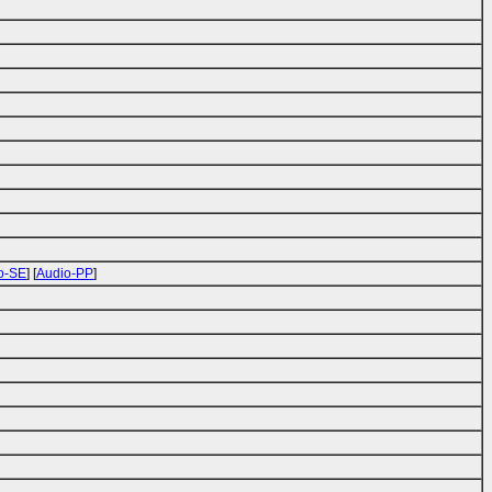
o-SE
] [
Audio-PP
]