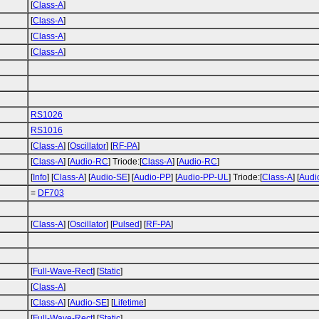
[
Class-A
]
[
Class-A
]
[
Class-A
]
[
Class-A
]
RS1026
RS1016
[
Class-A
] [
Oscillator
] [
RF-PA
]
[
Class-A
] [
Audio-RC
] Triode:[
Class-A
] [
Audio-RC
]
[
Info
] [
Class-A
] [
Audio-SE
] [
Audio-PP
] [
Audio-PP-UL
] Triode:[
Class-A
] [
Audi
=
DF703
[
Class-A
] [
Oscillator
] [
Pulsed
] [
RF-PA
]
[
Full-Wave-Rect
] [
Static
]
[
Class-A
]
[
Class-A
] [
Audio-SE
] [
Lifetime
]
[
Full-Wave-Rect
] [
Static
]