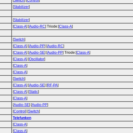
[
Switch
] [
Control
]
[
Stabilizer
]
[
Stabilizer
]
[
Class-A
] [
Audio-RC
] Triode:[
Class-A
]
[
Switch
]
[
Class-A
] [
Audio-PP
] [
Audio-RC
]
[
Class-A
] [
Audio-SE
] [
Audio-PP
] Triode:[
Class-A
]
[
Class-A
] [
Oscillator
]
[
Class-A
]
[
Class-A
]
[
Switch
]
[
Class-A
] [
Audio-SE
] [
RF-PA
]
[
Class-A
] [
Static
]
[
Class-A
]
[
Audio-SE
] [
Audio-PP
]
[
Control
] [
Switch
]
Telefunken
[
Class-A
]
[
Class-A
]