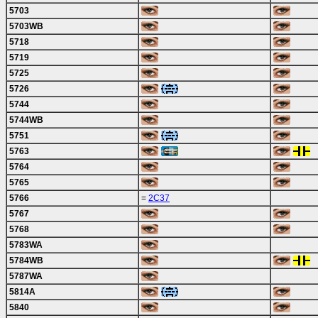
5703
5703WB
5718
5719
5725
5726
5744
5744WB
5751
5763
5764
5765
5766
=
2C37
5767
5768
5783WA
5784WB
5787WA
5814A
5840