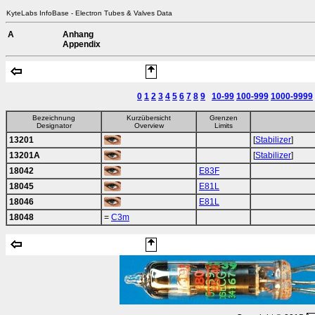
KyteLabs InfoBase - Electron Tubes & Valves Data
A
Anhang
Appendix
0
1
2
3
4
5
6
7
8
9
10-99
100-999
1000-9999
Bezeichnung
Kurzübersicht
Grenzen
Designator
Overview
Limits
13201
[
Stabilizer
]
13201A
[
Stabilizer
]
18042
E83F
18045
E81L
18046
E81L
18048
=
C3m