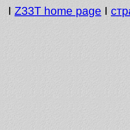
I
Z33T home page
I
стр