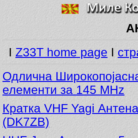
А
I
Z33T home page
I
стр
Одлична Широкопојасна
елементи за 145 MHz
Кратка VHF Yagi Антена
(DK7ZB)