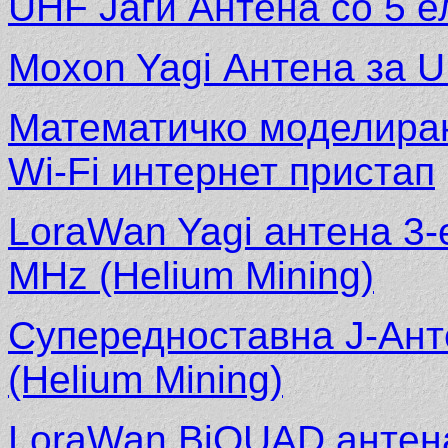
UHF Јаги Антена со 5 е
Мoxon Yagi Антена за 
Математичко моделира
Wi-Fi интернет пристап
LoraWan Yagi антена 3-е
MHz (Helium Mining)
Супередноставна Ј-Анте
(Helium Mining)
LoraWan BiQUAD антена 