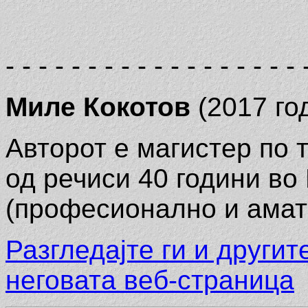
- - - - - - - - - - - - - - - - - - 
Миле Кокотов
(2017 го
Авторот е магистер по т
од речиси 40 години во
(професионално и амат
Разгледајте ги и другит
неговата веб-страница