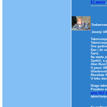
E7 aktiviti
,
Sedamnaes
Jesenji UK
Takmicenje
Takmicenje
Ove godine
Kao i do s
Šarić.
Na startu j
Spahić, a 
Alen Ruvić
U pauzi AR
Učestvoval
Rezultate 
U toku dan
Drage takm
Posebno se
prvo QLF (
takmičenje