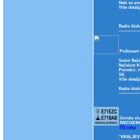
Neki su pre
Više detal
Radio klub
Poštovani 
Semir Bažd
Nažalost Ko
Porodici, 
SK
Više detal
Radio klub
Gorska sl
RMZO(EMC
FB linku
“KRALJEV