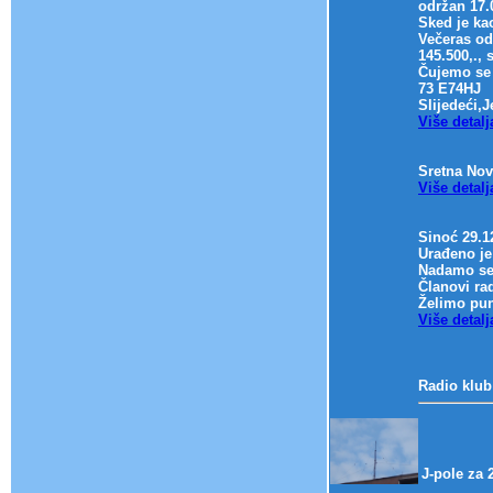
održan 17.
Sked je ka
Večeras od
145.500,., 
Čujemo se 
73 E74HJ
Slijedeći,
Više detalj
Sretna Nov
Više detalj
Sinoć 29.1
Urađeno je 
Nadamo se 
Članovi ra
Želimo pun
Više detalj
Radio klub
J-pole za