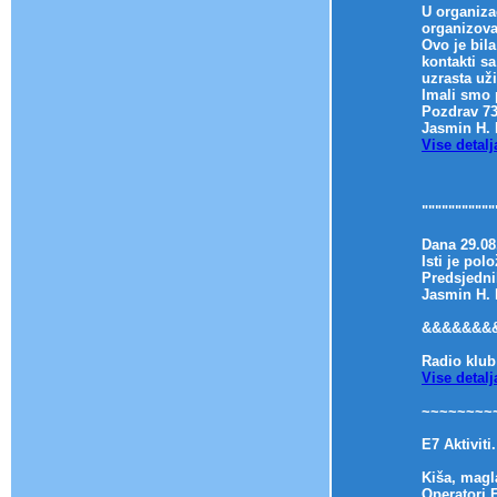
U organizac
organizova
Ovo je bil
kontakti s
uzrasta už
Imali smo 
Pozdrav 7
Jasmin H. 
Vise detalj
"""""""""""
Dana 29.08
Isti je po
Predsjedni
Jasmin H.
&&&&&&&
Radio klub
Vise detalj
~~~~~~~~
E7 Aktiviti
Kiša, magl
Operatori E