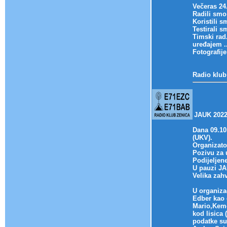
Večeras 24
Radili smo
Koristili 
Testirali 
Timski rad.
uređajem .
Fotografij
Radio klub
JAUK 2022
Dana 09.10
(UKV).
Organizato
Pozivu za 
Podijeljen
U pauzi JA
Velika zah
U organiza
Edber kao g
Mario,Kemo 
kod lisica 
podatke su