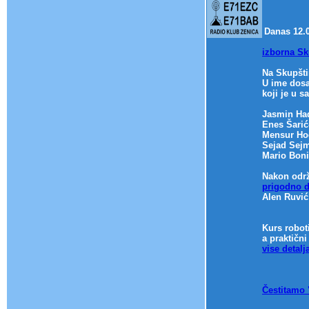
Danas 12.0
izborna Sk
Na Skupšti
U ime dosa
koji je u s
Jasmin Had
Enes Šarić
Mensur Hod
Sejad Sejm
Mario Boni
Nakon održa
prigodno d
Alen Ruvi
Kurs roboti
a praktični
vise detalj
Čestitamo 