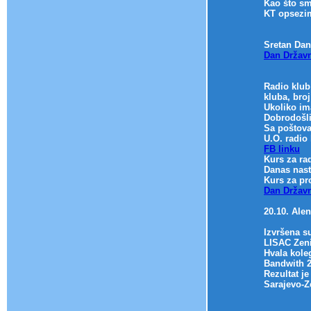
Kao što sm
KT opsezi
Sretan Dan
Dan Državn
Radio klub
kluba, broj
Ukoliko ima
Dobrodošli
Sa poštov
U.O. radio
FB linku
Kurs za ra
Danas nast
Kurs za pr
Dan Državn
20.10. Ale
Izvršena su
LISAC Zeni
Hvala kole
Bandwith 2
Rezultat je
Sarajevo-Z