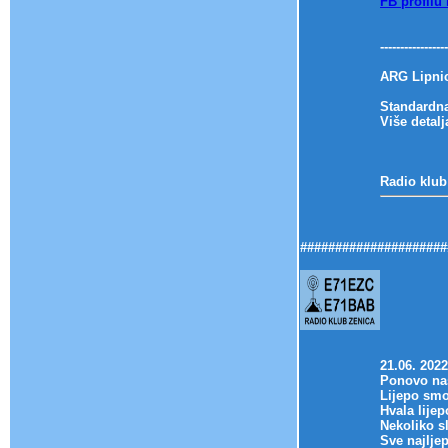
FB profilu
-----------------
ARG Lipni
Standardna
Više detalj
Radio klub
#####################
21.06. 202
Ponovo na
Lijepo smo 
Hvala lijep
Nekoliko s
Sve najlje