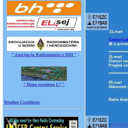
21.mart
Čimburijad
😎 u prost
*************
" Asocijacija Radioamatera u BIH "
16.mart
Članovi ra
Pregled os
*************
09.mart
" Mapa repetitora E7 "
Aktivnosti
Radio klub
Weather Conditions