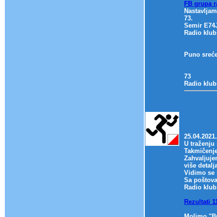
FB grupa r
Nastavljam
73.
Semir E74
Radio klub
Puno sreće
73
Radio klub
25.04.2021
U traženju 
Takmičenje
Zahvaljuje
više detalj
Vidimo se 
Sa poštov
Radio klub
Rezultati
Molimo "B