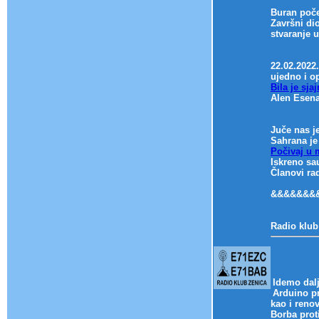
Buran poče
Završni di
stvaranje u
22.02.2022.
ujedno i o
Bila je sja
Alen Esena
Juče nas j
Sahrana je 
Počivaj u m
Iskreno sa
Članovi ra
&&&&&&&
Radio klub
Idemo dalj
Arduino pr
kao i renov
Borba prot