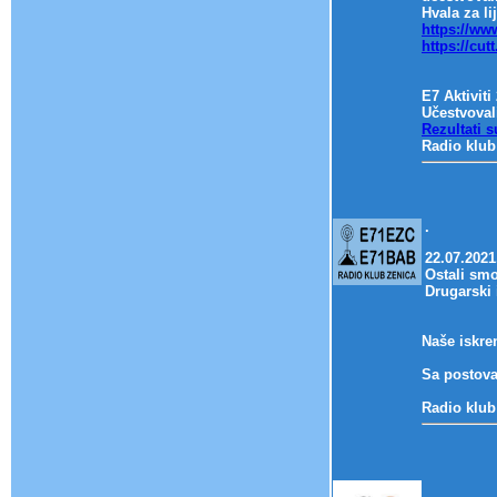
Hvala za li
https://w
https://cut
E7 Aktiviti
Učestvovali
Rezultati s
Radio klub
.
22.07.2021
Ostali smo
Drugarski 
Naše iskre
Sa postov
Radio klub