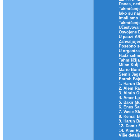
Danas, ned
Takmičenje
Iako su naj
imali smo 
Takmičenje
Učestvoval
Osvojene D
U pauzi AR
Zahvaljuje
Posebno se
U organiza
Hadžiseli
Tahmiščija
Milan Kulji
Mario Bon
Semir Jag
Emrah Baj
1. Harun D
2. Alem R
3. Almin 
4. Amer L
5. Bakir 
6. Enes Ša
7. Vasic S
8. Kemal 
9. Harun B
12. Damir
14. Alen R
Više detal