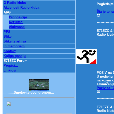
O Radio klubu
Pogledajte
Aktivnosti Radio kluba
Šta je to 
ARG
😎
Propozicije
Rezultati
*************
Aktivnosti
E71EZC &
PPS
Radio klub
Slike
Slike iz arhiva
In memoriam
Kontakt
Knjiga gostiju
E71EZC Forum
Propisi...
Link-ovi
POZIV na 
U nedjelju
na kojem ć
Takmičenje
Poziv za 
😎
..........Smetovi,video, dronom...
*************
E71EZC &
Radio klub