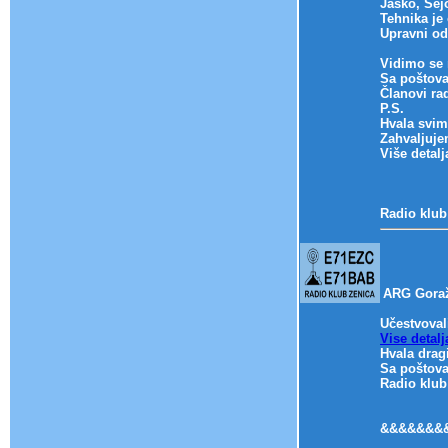
Jasko, Sej
Tehnika je 
Upravni od
Vidimo se
Sa poštov
Članovi ra
P.S.
Hvala svima
Zahvaljuje
Više detalj
Radio klub
ARG Gora
Učestvoval
Vise detalj
Hvala dragi
Sa poštov
Radio klub
&&&&&&&