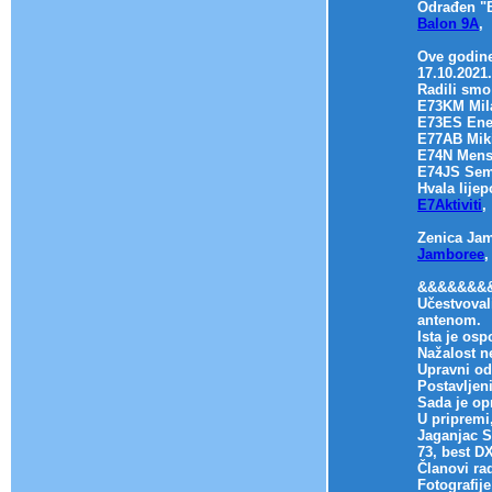
Odrađen "
Balon 9A
,
Ove godine
17.10.2021
Radili smo 
E73KM Mil
E73ES Ene
E77AB Mik
E74N Mens
E74JS Sem
Hvala lijep
E7Aktiviti
,
Zenica Jam
Jamboree
,
&&&&&&&
Učestvoval
antenom.
Ista je osp
Nažalost n
Upravni od
Postavljen
Sada je op
U pripremi
Jaganjac S
73, best D
Članovi ra
Fotografije