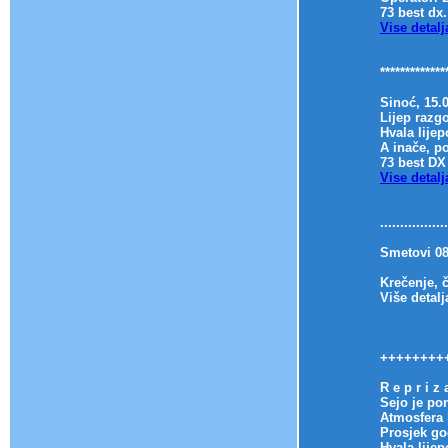
73 best dx.
Vise detalj
*************
Sinoć, 15.
Lijep razgo
Hvala lijepo
A inače, p
73 best DX
Vise detalj
.................
Smetovi 08
Krečenje, 
Više detalj
++++++++
R e p r i z
Sejo je po
Atmosfera 
Prosjek go
Hvala lijep