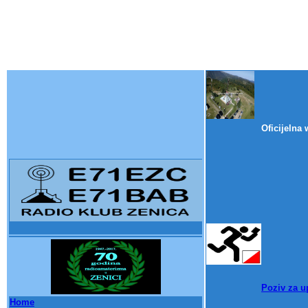
Oficijelna
Poziv za u
Home