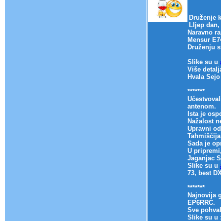
Druženje 
LIjep dan,
Naravno ra
Mensur E74
Druženju s
Slike su u
Više detal
Hvala Sejo
*******
Učestvoval
antenom.
Ista je osp
Nažalost n
Upravni od
Tahmiščija
Sada je op
U pripremi
Jaganjac S
Slike su u
73, best D
*******
Najnovija 
EP6RRC.
Sve pohval
Slike su u 