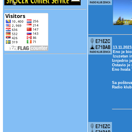
13.11.2023
Eno je bio
Izuzetan in
Iznjedrio 
Ostavio je 
Eno hvala T
Sa poštov
Radio klub