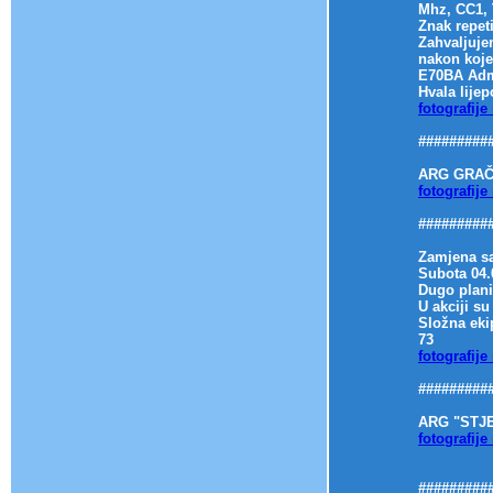
Mhz, CC1, 
Znak repet
Zahvaljuje
nakon koje 
E70BA Admi
Hvala lijep
fotografije
#########
ARG GRAČA
fotografije
#########
Zamjena saj
Subota 04.
Dugo plani
U akciji s
Složna eki
73
fotografije
#########
ARG "STJE
fotografije
#########