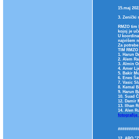
15.maj 202
3. Zenički
RMZO tim R
kojoj je u
U koordina
najvišem n
Za potrebe 
TIM RMZO 
1. Harun D
2. Alem R
3. Almin 
4. Amer L
5. Bakir 
6. Enes Ša
7. Vasic S
8. Kemal 
9. Harun B
10. Suad 
12. Damir
13. Ilhan 
14. Alen R
fotografije
#########
12. ARO "Z