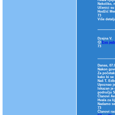
Nekoliko, 
Učenici su
Hodžić Men
73
Više detalj
''''''''''''''''''''''
Dzejna V.
🙂
Evo jed
73
,,,,,,,,,,,,,,,,,
Danas, 07.
Nakon govo
Za početak
kako bi se 
Naš T. Edb
Upoznao je
Iskazan je
području 
Članovi Ae
Hvala za li
Nadamo se 
73
Članovi rad