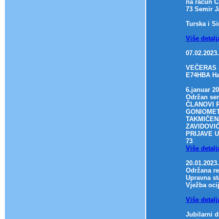
na račun C
73 Semir J
Turska i Si
Više detalj
07.02.2023.
VEČERAS 
E74HBA H
6.januar 20
Održan sem
ČLANOVI 
GONIOMET
TAKMIČEN
ZAVIDOVIĆ
PRIJAVE U
73
Više detalj
20.01.2023
Održana r
Upravna st
Vježba oci
Više detalj
Jubilarni 