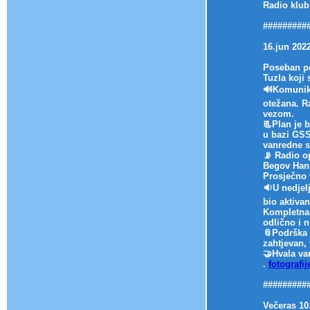
Radio klub
#########
16.jun 202
Poseban pe
Tuzla koji
🔊Komunika
otežana. R
vezom.
📃Plan je 
u bazi GSS
vanredne s
📡 Radio o
Begov Han 
Prosječno 
🔉U nedjel
bio aktiva
Kompletna a
odlično i 
📎Podrška k
zahtjevan, 
🤝Hvala va
.
fotografi
#########
Večeras 10