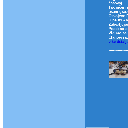
časova).
Takmičenje
osam grado
Osvojene D
U pauzi AR
Zahvaljuje
Posebno se
Vidimo se 
Članovi ra
više detalj
-----------------