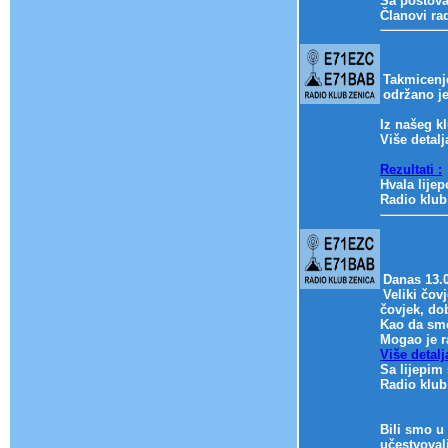
Sa poštov
Članovi ra
Takmicenj
održano je
Iz našeg k
Više detal
Rezultati :
Hvala lijep
Radio klub
Danas 13.
Veliki čov
čovjek, dob
Kao da smo
Mogao je r
Više detal
Sa lijepim
Radio klub
Bili smo u
učestvoval