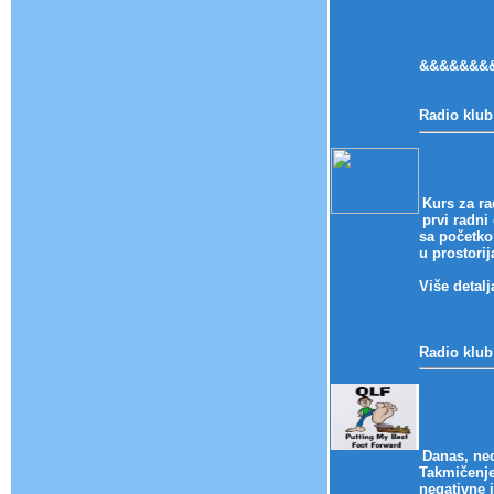
&&&&&&&
Radio klub
Kurs za r
prvi radni
sa početko
u prostori
Više detal
Radio klub
Danas, ne
Takmičenje
negativne 