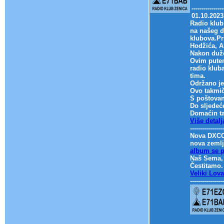
----------------
01.10.202
Radio klub
na našeg d
klubova.Pri
Hodžića, A
Nakon duže
Ovim putem
radio klub
tima.
Održano je
Ovo takmiče
S poštovan
Do sljedeć
Domaćin ta
Više detalj
-----------------
Nova DXCC 
nova zemlj
album se 
Naš Sema, 
Čestitamo.
Veliki Lova
-----------------