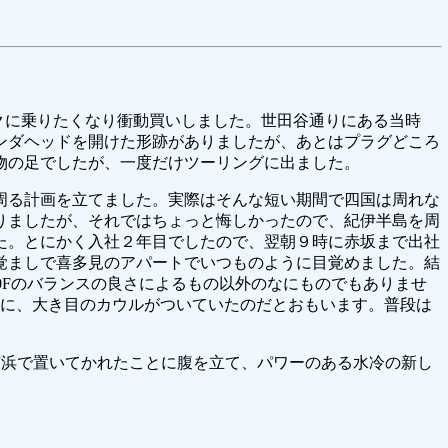
イクに乗りたくなり衝動買いしました。世田谷通りにある当時
ンダヘッドを開けた形跡がありましたが、あとはプラグどころ
物の足でしたが、一度だけツーリングに出ました。
周る計画を立てました。実際はそんな短い期間で四国は周れな
りましたが、それではちょっと悔しかったので、紀伊半島を周
た。とにかく入社２年目でしたので、翌朝９時に赤坂まで出社
覚ましで喜多見のアパートでいつものように目覚めました。結
0Fのバランスの良さによるもの以外のなにものでもありませ
に、大き目のカウルがついていたのだとおもいます。普段は
三京浜で置いてかれたことに腹を立て、パワーのある水冷の新し