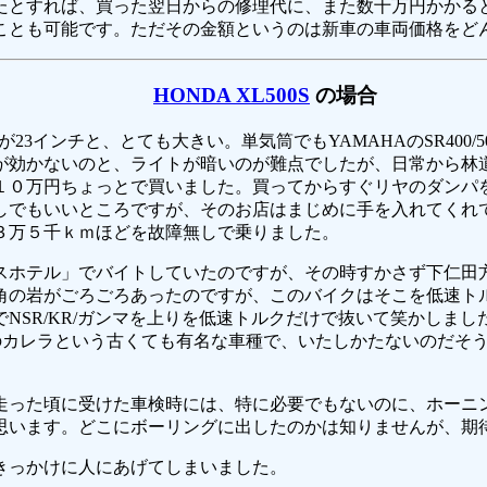
たとすれば、買った翌日からの修理代に、また数十万円かかる
ことも可能です。ただその金額というのは新車の車両価格をど
HONDA XL500S
の場合
23インチと、とても大きい。単気筒でもYAMAHAのSR400
キが効かないのと、ライトが暗いのが難点でしたが、日常から林
１０万円ちょっとで買いました。買ってからすぐリヤのダンパ
しでもいいところですが、そのお店はまじめに手を入れてくれ
３万５千ｋｍほどを故障無しで乗りました。
スホテル」でバイトしていたのですが、その時すかさず下仁田
角の岩がごろごろあったのですが、このバイクはそこを低速ト
NSR/KR/ガンマを上りを低速トルクだけで抜いて笑かしま
)のカレラという古くても有名な車種で、いたしかたないのだそ
走った頃に受けた車検時には、特に必要でもないのに、ホーニ
思います。どこにボーリングに出したのかは知りませんが、期
きっかけに人にあげてしまいました。