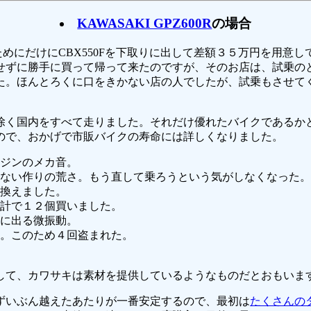
KAWASAKI GPZ600R
の場合
抜くためにだけにCBX550Fを下取りに出して差額３５万円を用
ずに勝手に買って帰って来たのですが、そのお店は、試乗のとき
た。ほんとろくに口をきかない店の人でしたが、試乗もさせて
除く国内をすべて走りました。それだけ優れたバイクであるか
ので、おかげで市販バイクの寿命には詳しくなりました。
ジンのメカ音。
ない作りの荒さ。もう直して乗ろうという気がしなくなった。
換えました。
計で１２個買いました。
ルに出る微振動。
。このため４回盗まれた。
して、カワサキは素材を提供しているようなものだとおもいま
ずいぶん越えたあたりが一番安定するので、最初は
たくさんの