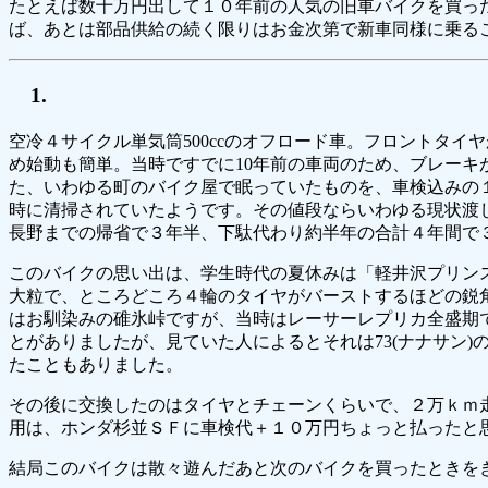
たとえば数十万円出して１０年前の人気の旧車バイクを買っ
ば、あとは部品供給の続く限りはお金次第で新車同様に乗る
空冷４サイクル単気筒500ccのオフロード車。フロントタイヤが
め始動も簡単。当時ですでに10年前の車両のため、ブレー
た、いわゆる町のバイク屋で眠っていたものを、車検込みの
時に清掃されていたようです。その値段ならいわゆる現状渡
長野までの帰省で３年半、下駄代わり約半年の合計４年間で
このバイクの思い出は、学生時代の夏休みは「軽井沢プリン
大粒で、ところどころ４輪のタイヤがバーストするほどの鋭
はお馴染みの碓氷峠ですが、当時はレーサーレプリカ全盛期で
とがありましたが、見ていた人によるとそれは73(ナナサン
たこともありました。
その後に交換したのはタイヤとチェーンくらいで、２万ｋｍ
用は、ホンダ杉並ＳＦに車検代＋１０万円ちょっと払ったと
結局このバイクは散々遊んだあと次のバイクを買ったときを