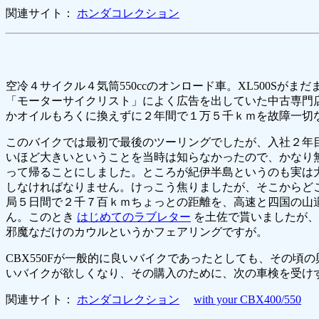
関連サイト：
ホンダコレクション
空冷４サイクル４気筒550ccのオンロード車。XL500S
「モーターサイクリスト」によく広告を出していた中古専門
かオイルもろくに換えずに２年間で１万５千ｋｍを故障一切
このバイクでは最初で最後のツーリングでしたが、入社２年
いほど大きいということを当時は知らなかったので、かなり
って帰ることにしました。ところが紀伊半島というのも実は
しなければなりません。けっこう焦りましたが、そこからど
局５日間で２千７百ｋｍちょっとの距離を、高速と四国の山道
ん。このとき
はじめてのラブレター
を土佐で貰いましたが、
邪魔なだけのカウルというかフェアリングですが。
CBX550Fが一般的に良いバイクであったとしても、その頃
いバイクが欲しくなり、その購入のために、次の車検を受け
関連サイト：
ホンダコレクション
with your CBX400/550