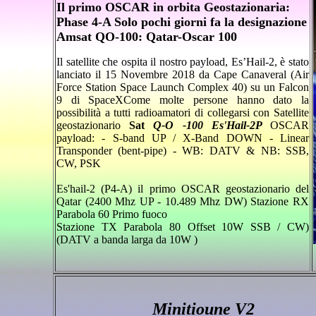
Il primo OSCAR in orbita Geostazionaria:
Phase 4-A Solo pochi giorni fa la designazione
Amsat QO-100: Qatar-Oscar 100
Il satellite che ospita il nostro payload, Es’Hail-2, è stato
lanciato il 15 Novembre 2018 da Cape Canaveral (Air
Force Station Space Launch Complex 40) su un Falcon
9 di SpaceX
Come molte persone hanno dato la
possibilità a tutti radioamatori di collegarsi con Satellite
geostazionario
Sat
Q-O -100 Es'Hail-2
P
OSCAR
payload: - S-band UP / X-Band DOWN - Linear
Transponder (bent-pipe) - WB: DATV & NB: SSB,
CW, PSK
Es'hail-2 (P4-A) il primo OSCAR geostazionario del
Qatar (2400 Mhz UP - 10.489 Mhz DW) Stazione RX
Parabola 60 Primo fuoco
Stazione TX Parabola 80 Offset 10W SSB / CW)
(DATV a banda larga da 10W )
Minitioune V2