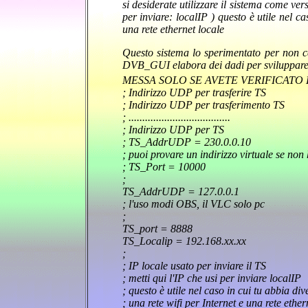
si desiderate utilizzare il sistema come vers
per inviare: localIP ) questo è utile nel ca
una rete ethernet locale
Questo sistema lo sperimentato per non 
DVB_GUI elabora dei dadi per sviluppare 
MESSA SOLO SE AVETE VERIFICATO 
; Indirizzo UDP per trasferire TS
; Indirizzo UDP per trasferimento TS
; .....................................
; Indirizzo UDP per TS
; TS_AddrUDP = 230.0.0.10
; puoi provare un indirizzo virtuale se non
; TS_Port = 10000
;
TS_AddrUDP = 127.0.0.1
; l'uso modi OBS, il VLC solo pc
;
TS_port = 8888
TS_Localip = 192.168.xx.xx
;
; IP locale usato per inviare il TS
; metti qui l'IP che usi per inviare localIP
; questo è utile nel caso in cui tu abbia div
; una rete wifi per Internet e una rete ether