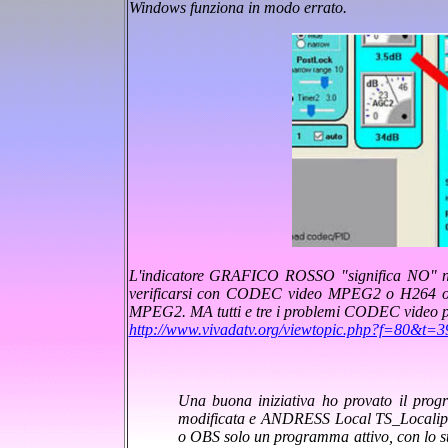
Windows funziona in modo errato.
L'indicatore GRAFICO ROSSO "significa NO" 
verificarsi con CODEC video MPEG2 o H264 o H
MPEG2. MA tutti e tre i problemi CODEC video po
http://www.vivadatv.org/viewtopic.php?f=80&t=3
Una buona iniziativa ho provato il pro
modificata e ANDRESS Local TS_Localip 
o OBS solo un programma attivo, con lo ste