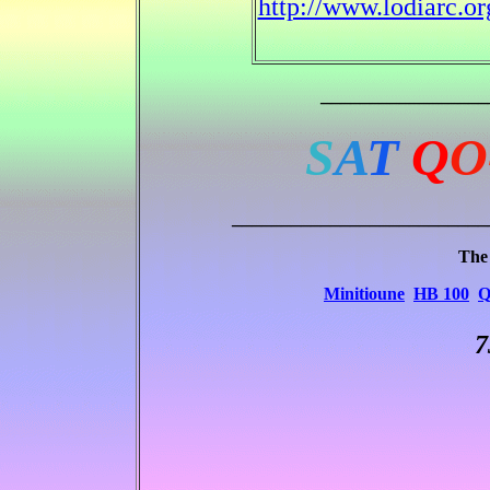
http://www.lodiarc.
_________________
S
A
T
Q
O
__________________________
The
Minitioune
HB 100
Q
7