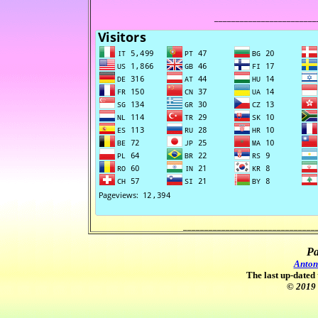
________________________
_______________________________
Pa
Anton
The last up-dated 
© 2019