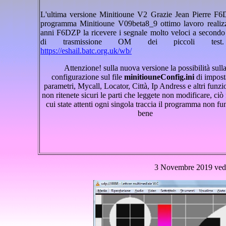
L'ultima versione Minitioune V2 Grazie Jean Pierre F6
programma Minitioune V09beta8_9 ottimo lavoro realizz
anni F6DZP la ricevere i segnale molto veloci a secondo 
di trasmissione OM dei piccoli test
https://eshail.batc.org.uk/wb/
Attenzione! sulla nuova versione la possibilità sull
configurazione sul file
minitiouneConfig.ini
di impost
parametri, Mycall, Locator, Città, Ip Andress e altri funzio
non ritenete sicuri le parti che leggete non modificare, ciò 
cui state attenti ogni singola traccia il programma non f
bene
3 Novembre 2019 vedo