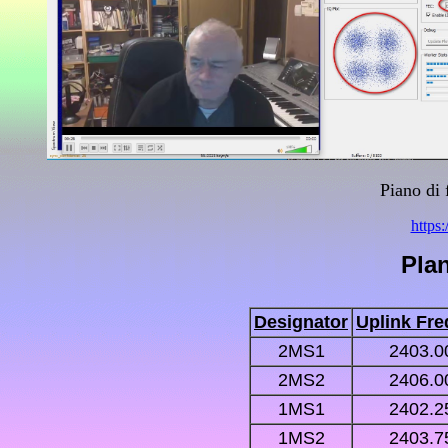
Piano di 
https
Pla
Designator
Uplink Fr
2MS1
2403.0
2MS2
2406.0
1MS1
2402.2
1MS2
2403.7