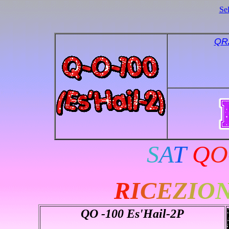
Se
QR
S
A
T
Q
O
R
I
C
E
Z
I
O
QO -100 Es'Hail-2
P