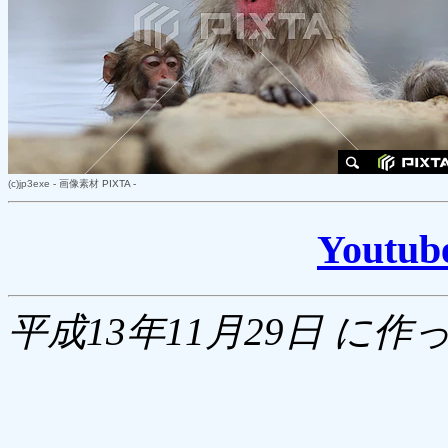
(c)
jp3exe
-
画像素材
PIXTA -
Yout
平成13年11月29日 に