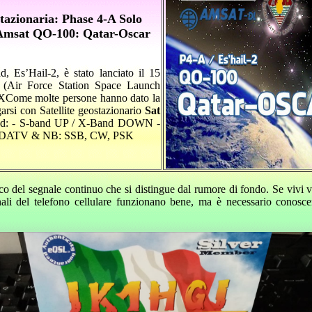
azionaria: Phase 4-A Solo
e Amsat QO-100: Qatar-Oscar
ad, Es’Hail-2, è stato lanciato il 15
(Air Force Station Space Launch
eX
Come molte persone hanno dato la
egarsi con Satellite geostazionario
Sat
d: - S-band UP / X-Band DOWN -
WB: DATV & NB: SSB, CW, PSK
cco del segnale continuo che si distingue dal rumore di fondo. Se viv
nali del telefono cellulare funzionano bene, ma è necessario conosce