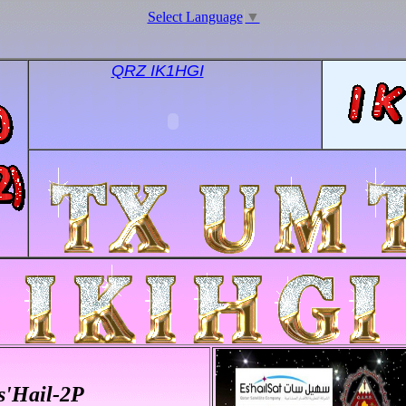
Select Language
▼
QRZ IK1HGI
s'Hail-2
P