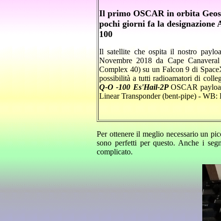
Il primo OSCAR in orbita Geost
pochi giorni fa la designazion
100
Il satellite che ospita il nostro paylo
Novembre 2018 da Cape Canaveral 
Complex 40) su un Falcon 9 di Spac
possibilità a tutti radioamatori di coll
Q-O -100 Es'Hail-2
P
OSCAR payloa
Linear Transponder (bent-pipe) - 
Per ottenere il meglio necessario un pi
sono perfetti per questo. Anche i seg
complicato.