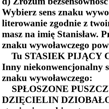
d) Zrozum bezsensownoś
Wybierz sens znaku wywo
literowanie zgodnie z tw
masz na imię Stanisław. 
znaku wywoławczego powin
Tu STASIEK PIJĄCY 
Inny niekonwencjonalny s
znaku wywoławczego:
SPŁOSZONE PUSZCZY
DZIĘCIELIN DZIOBAŁ