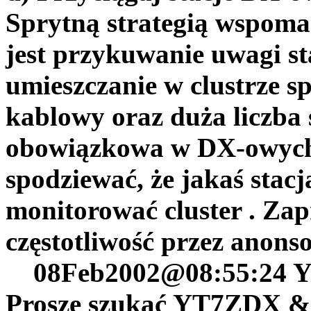
Sprytną strategią wspoma
jest przykuwanie uwagi st
umieszczanie w clustrze 
kablowy oraz duża liczba
obowiązkowa w DX-owych l
spodziewać, że jakaś stac
monitorować cluster . Zap
częstotliwość przez anons
08Feb2002@08:55:24 Y
Proszę szukać YT7ZDX &