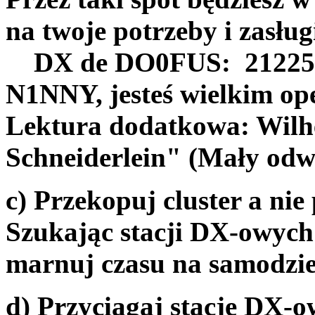
na twoje potrzeby i zasług
DX de DO0FUS: 21225.0
N1NNY, jesteś wiel
Lektura dodatkowa: Wilh
Schneiderlein" (Mały odw
c) Przekopuj cluster a ni
Szukając stacji DX-owych 
marnuj czasu na samodzie
d) Przyciągaj stacje DX-o