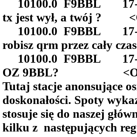
10100.0 F9BBL 17-Ja
tx jest wył, a twój ?
10100.0 F9BBL 17-Jan
robisz qrm przez cały
10100.0 F9BBL 17-Jan
OZ 9BBL? <OH
Tutaj stacje anonsujące o
doskonałości. Spoty wykaz
stosuje się do naszej głów
kilku z następujących regu