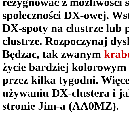
rezygnować z możliwości 
społeczności DX-owej. Wst
DX-spoty na clustrze lub p
clustrze. Rozpoczynaj dys
Będzac, tak zwanym
krab
życie bardziej kolorowym 
przez kilka tygodni. Wię
używaniu DX-clustera i j
stronie Jim-a (AA0MZ).