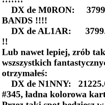
DX de M0RON: 3799.
BANDS !!
DX de AL1AR: 3799.0 
!! 12
Lub nawet lepiej, zrób tak
wszszystkich fantastycznyc
otrzymałeś:
DX de N1NNY: 21225.0
#345, ładna kolorowa
Przez taki spot będziesz 