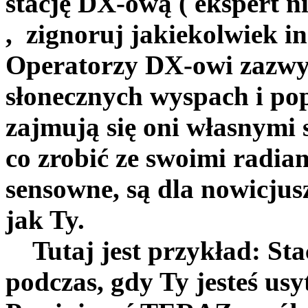
stację DX-ową ( ekspert ni
, zignoruj jakiekolwiek ins
Operatorzy DX-owi zazwyc
słonecznych wyspach i pop
zajmują się oni własnymi
co zrobić ze swoimi radiam
sensowne, są dla nowicjusz
jak Ty.
Tutaj jest przykład: Sta
podczas, gdy Ty jesteś u