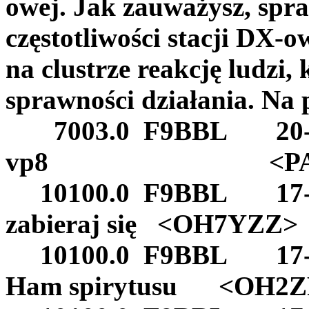
owej. Jak zauważysz, spr
częstotliwości stacji DX-
na clustrze reakcję ludzi,
sprawności działania. Na 
7003.0 F9BBL 20-Jan
vp8 <PA7
10100.0 F9BBL 17-Jan-
zabieraj się <OH7YZZ>
10100.0 F9BBL 17-Jan
Ham spirytusu <OH2