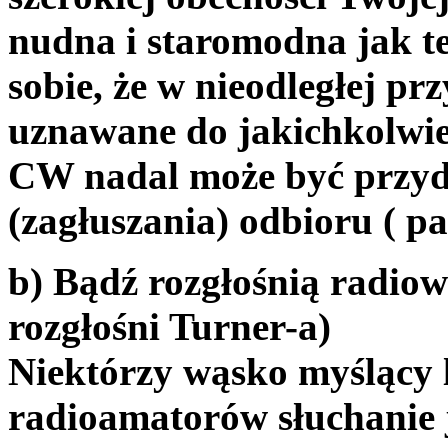
nudna i staromodna jak t
sobie, że w nieodległej p
uznawane do jakichkolw
CW nadal może być przyda
(zagłuszania) odbioru ( pat
b) Bądź rozgłośnią radio
rozgłośni Turner-a)
Niektórzy wąsko myślący l
radioamatorów słuchanie j