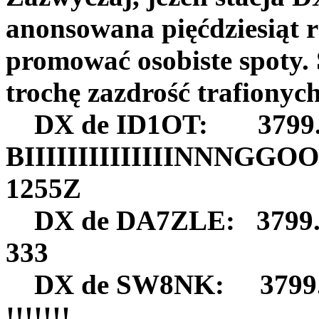
anonsowana pięćdziesiąt r
promować osobiste spoty. 
trochę zazdrość trafiony
DX de ID1OT: 3799
BIIIIIIIIIIIIIINNNGG
1255Z
DX de DA7ZLE: 3799.
333 
DX de SW8NK: 3799
!!!!!!