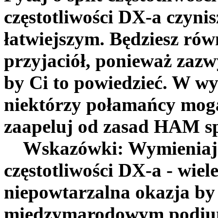
częstotliwości DX-a czynis
łatwiejszym. Będziesz ró
przyjaciół, ponieważ zazwy
by Ci to powiedzieć. W 
niektórzy połamańcy mog
zaapeluj od zasad HAM sp
Wskazówki: Wymieniaj w
częstotliwości DX-a - wiele
niepowtarzalna okazja by
międzymarodowym podium