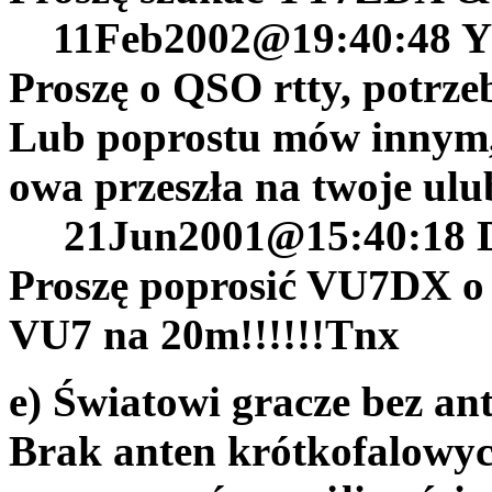
11Feb2002@19:40:48 Y
Proszę o QSO rtty, potrze
Lub poprostu mów innym, 
owa przeszła na twoje ul
21Jun2001@15:40:18 DL
Proszę poprosić VU7DX o 
VU7 na 20m!!!!!!Tnx
e) Światowi gracze bez an
Brak anten krótkofalowyc