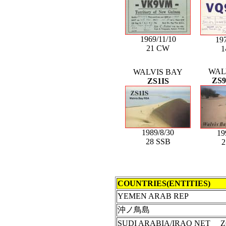
1969/11/10
197
21 CW
1
WAL
WALVIS BAY
ZS9
ZS1IS
1989/8/30
19
28 SSB
COUNTRIES(ENTITIES)
YEMEN ARAB REP
沖ノ鳥島
SUDI ARABIA/IRAQ NET 