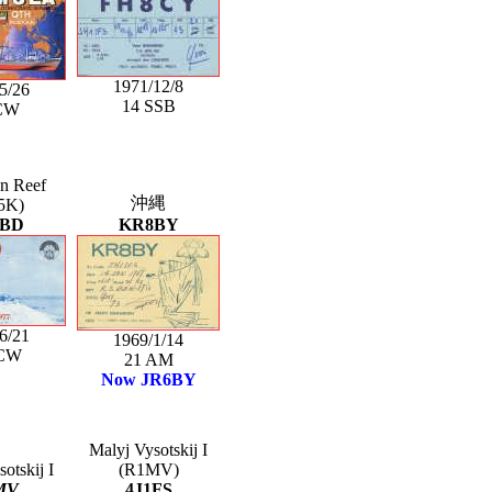
1971/12/8
5/26
14 SSB
CW
n Reef
沖縄
5K)
6BD
KR8BY
6/21
1969/1/14
 CW
21 AM
Now JR6BY
Malyj Vysotskij I
otskij I
(R1MV)
MV
4J1FS