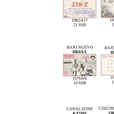
19
1982/4/17
21 SSB
BAJO NUEVO
BAJ
HK0AA
H
19
1976/6/6
14 SSB
CZECH
CANAL ZONE
O
KZ5MS