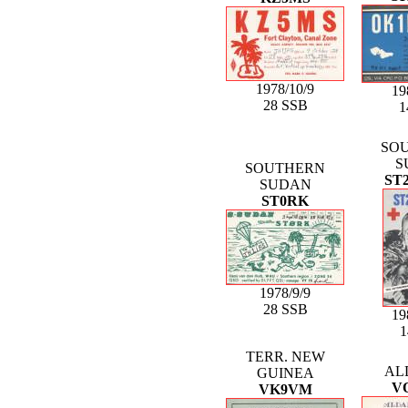
1978/10/9
19
28 SSB
1
SO
S
SOUTHERN
ST
SUDAN
ST0RK
1978/9/9
28 SSB
19
TERR. NEW
AL
GUINEA
V
VK9VM