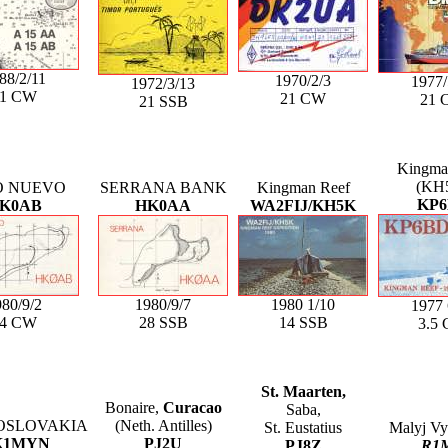
88/2/11
1970/2/3
1977/
1972/3/13
21 CW
21 CW
21 
21 SSB
Kingma
(KH
O NUEVO
SERRANA BANK
Kingman Reef
KP
K0AB
HK0AA
WA2FIJ/KH5K
80/9/2
1980/9/7
1980 1/10
1977 
14 CW
28 SSB
14 SSB
3.5
St. Maarten,
Bonaire,
Curacao
Saba,
OSLOVAKIA
(Neth. Antilles)
St. Eustatius
Malyj Vys
K1MYN
PJ2U
PJ8Z
R1