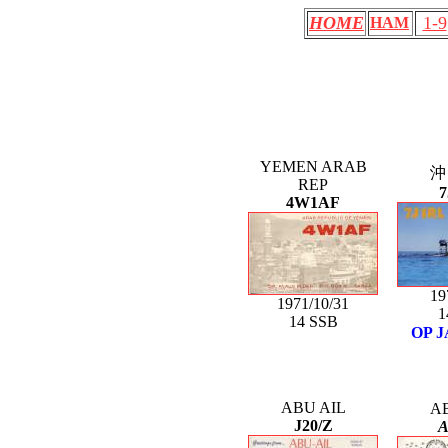
HOME
1-9
HAM
YEMEN ARAB
沖
REP
7
4W1AF
19
1971/10/31
1
14 SSB
OP 
ABU AIL
A
J20/Z
A