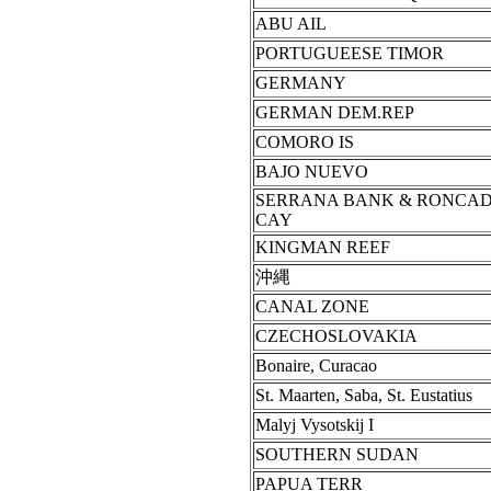
ABU AIL
PORTUGUEESE TIMOR
GERMANY
GERMAN DEM.REP
COMORO IS
BAJO NUEVO
SERRANA BANK & RONCA
CAY
KINGMAN REEF
沖縄
CANAL ZONE
CZECHOSLOVAKIA
Bonaire, Curacao
St. Maarten, Saba, St. Eustatius
Malyj Vysotskij I
SOUTHERN SUDAN
PAPUA TERR