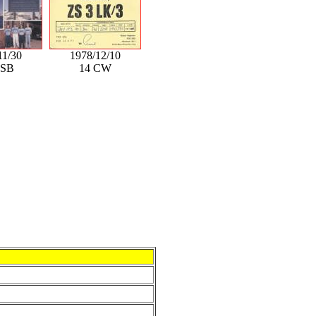
11/30
1978/12/10
SSB
14 CW