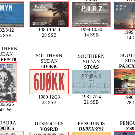
1994 10/30
1989 10/29
82/3/12
1999 
14 SSB
28 SSB
4 SSB
14 
UTHERN
UDAN
SOUT
SOUTHERN
SOUTHERN
2FF/ST0
SU
SUDAN
SUDAN
PA3CX
6U0KK
ST0AS
1981 7/24
1980 12/23
1990 
21 SSB
28 SSB
28 
80/6/25
14 CW
DABRA
PENGU
PENGUIN IS
DESROCHES
Q9HCS
ZS9
DK9KX/ZS1
VQ9R/D