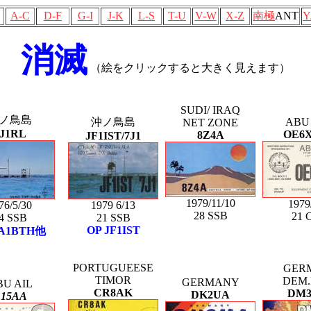
A-C
D-F
G-I
J-K
L-S
T-U
V-W
X-Z
南極
ANT
Y
消滅
（絵をクリックすると大きく見えます）
SUDI/ IRAQ
ノ鳥島
沖ノ鳥島
ABU 
NET ZONE
J1RL
OE6
8Z4A
JF1IST/7J1
1979/11/10
1979
76/5/30
1979 6/13
28 SSB
21 
4 SSB
21 SSB
OP JF1IST
JA1BTH他
PORTUGUEESE
GER
TIMOR
DEM.
GERMANY
BU AIL
CR8AK
DM
DK2UA
15AA