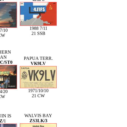
1988 7/11
7/10
21 SSB
CW
HERN
DAN
PAPUA TERR.
C/ST0
VK9LV
1971/10/10
4/20
21 CW
CW
WALVIS BAY
IN IS
ZS3LK/3
Z/
1