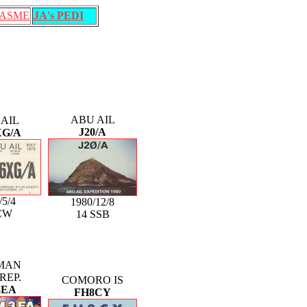
ASME
JA's PEDI
ABU AIL
AIL
J20/A
XG/A
/5/4
1980/12/8
CW
14 SSB
MAN
REP.
COMORO IS
3EA
FH8CY