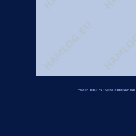
Immagini totali:
48
| Ultimo aggiornamento