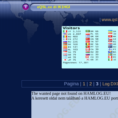
eQSL.cc di IK1HGI
|
www.qsl.
Pagina |
1
|
2
|
3
|
Log D