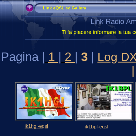
Link eQSL.cc Gallery
Link Radio Am
Ti fa piacere informare la tua c
Pagina |
1
|
2
|
3
|
Log D
ik1hgi-eqsl
ik1bpl-eqsl