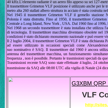
40 kHz.L'elemento radiante è un aereo filo appeso su sei 127-metri d
Il trasmettitore Grimeton VLF posizione è utilizzato anche per le t
metro alta 260 stallati albero struttura in acciaio è stata costruita n
Nel 1945 il trasmettitore Grimeton VLF il gemello stazione 
Polonia è stata distrutta. Fino al 1950, il trasmettitore Grimeton
Centrale a Long Island, New York , USA. Dal 1960 fino al 1996, ha
Nel 1968 un secondo trasmettitore è stata installata che utilizza l
di tecnologia. Il trasmettitore macchina diventano obsolete nel 1
condizioni è stato dichiarato monumento nazionale e può essere visi
Il 2 luglio 2004, il trasmettitore Grimeton VLF è stata dichiarat
ad essere utilizzato in occasioni speciali come Alexander
suo nominativo è SAQ. Il trasmettitore dal 1960 è ancora utiliz
antenna del trasmettitore macchina, un funzionamento simultaneo d
frequenza , non è possibile. Pertanto le trasmissioni speciali da que
Trasmissioni recente SAQ sono state effettuate 4 luglio, 24 ottobre
trasmissione da SAQ alle 08:00 UTC alla vigilia di Natale (24 dice
G3XBM QRP R
VLF Co
http://site