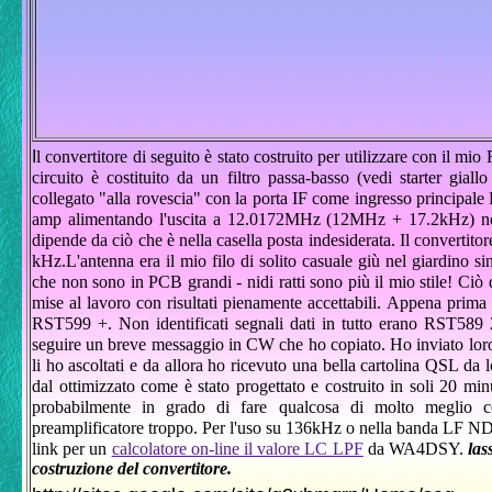
I
l convertitore di seguito è stato costruito per utilizzare con il m
circuito è costituito da un filtro passa-basso (vedi starter gia
collegato "alla rovescia" con la porta IF come ingresso principal
amp alimentando l'uscita a 12.0172MHz (12MHz + 17.2kHz) nel 
dipende da ciò che è nella casella posta indesiderata.
Il convertito
kHz.L'antenna era il mio filo di solito casuale giù nel giardino si
che non sono in PCB grandi - nidi ratti sono più il mio stile!
Ciò d
mise al lavoro con risultati pienamente accettabili.
Appena prima 
RST599 +.
Non identificati segnali dati in tutto erano RST589
seguire un breve messaggio in CW che ho copiato.
Ho inviato lor
li ho ascoltati e da allora ho ricevuto una bella cartolina QSL da 
dal ottimizzato come è stato progettato e costruito in soli 20 minu
probabilmente in grado di fare qualcosa di molto meglio c
preamplificatore troppo.
Per l'uso su 136kHz o nella banda LF NDB, 
link per un
calcolatore on-line il valore LC LPF
da WA4DSY.
las
costruzione del convertitore.