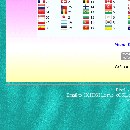
Menu 4
Vai in
la Risolu
Email to
IK1HGI
Le mie
eQSL.
©