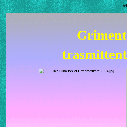
Se
Grimen
trasmitten