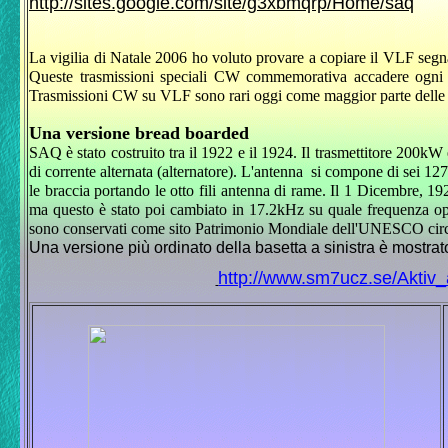
http://sites.google.com/site/g3xbmqrp/Home/saq
La vigilia di Natale 2006 ho voluto provare a copiare il VLF seg
Queste trasmissioni speciali CW commemorativa accadere ogni
Trasmissioni CW su VLF sono rari oggi come maggior parte delle s
Una versione bread boarded
SAQ è stato costruito tra il 1922 e il 1924.
Il trasmettitore 200kW 
di corrente alternata (alternatore).
L'antenna
si compone di sei 127
le braccia portando le otto fili antenna di rame.
Il 1 Dicembre, 19
ma questo è stato poi cambiato in 17.2kHz su quale frequenza o
sono conservati come sito Patrimonio Mondiale dell'UNESCO circ
Una versione più ordinato della basetta a sinistra è mostrat
http://www.sm7ucz.se/Aktiv