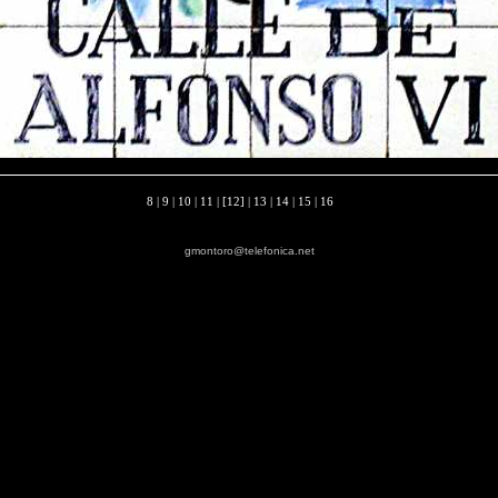
8
|
9
|
10
|
11
| [12] |
13
|
14
|
15
|
16
gmontoro@telefonica.net