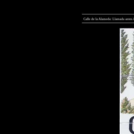
Calle de la Alameda: Llamada antes 