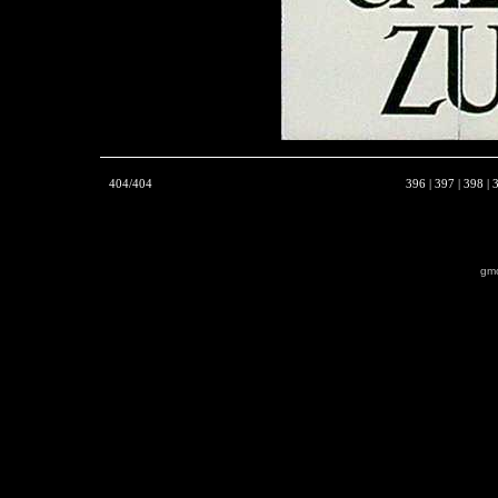
404/404
396
|
397
|
398
|
gmo