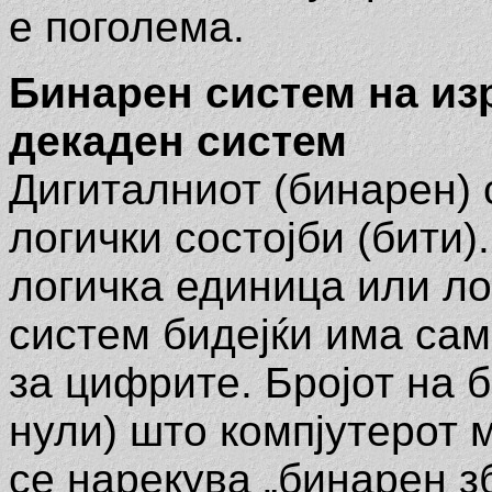
е поголема.
Бинарен систем на из
декаден систем
Дигиталниот (бинарен)
логички состојби (бити)
логичка единица или ло
систем бидејќи има са
за цифрите. Бројот на 
нули) што компјутерот 
се нарекува „бинарен зб