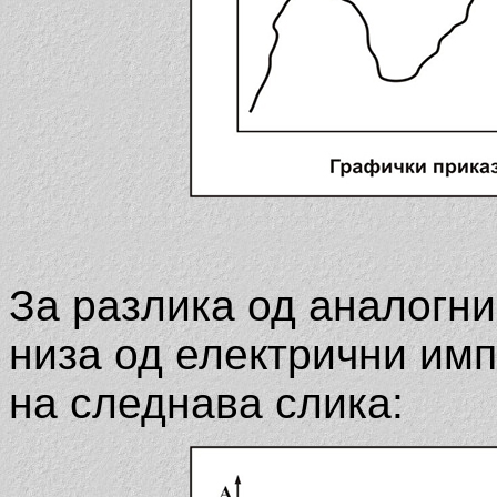
За разлика од аналогни
низа од електрични имп
на следнава слика: