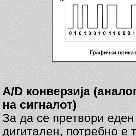
A/D
конверзија (анало
на сигналот)
За да се претвори еден
дигитален, потребно е т