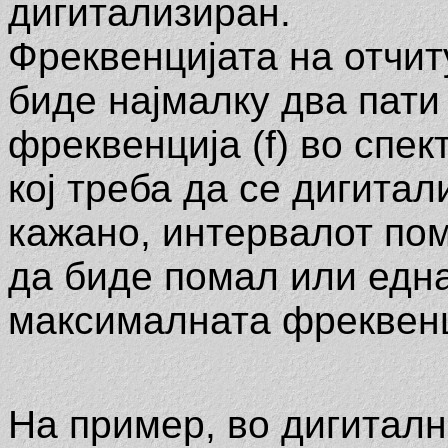
дигитализиран.
Фреквенцијата на отчит
биде најмалку два пати
фреквенција (f) во спек
кој треба да се дигитал
кажано, интервалот по
да биде помал или еднак
максималната фреквенци
На пример, во дигитал