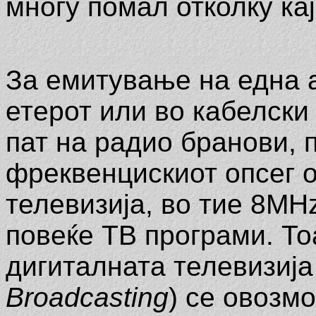
многу помал отколку ка
За емитување на една 
етерот или во кабелски
пат на радио бранови, 
фреквенцискиот опсег о
телевизија, во тие 8MH
повеќе ТВ програми. То
дигиталната телевизиј
Broadcasting
) се овозм