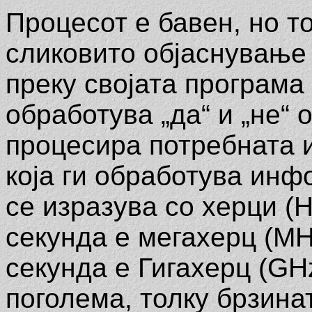
Процесот е бавен, но т
сликовито објаснување 
преку својата програма 
обработува „да“ и „не“ 
процесира потребната 
која ги обработува инф
се изразува со херци (
секунда е мегахерц (MH
секунда е Гигахерц (GH
поголема, толку брзина