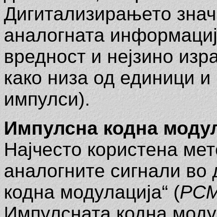
Дигитализирањето знач
аналогната информациј
вредност и нејзино изр
како низа од единици и
импулси).
Импулсна кодна моду
Најчесто користена мет
аналогните сигнали во 
кодна модулација“ (
PCM
Импулсната кодна модул