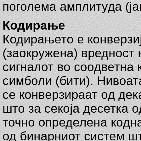
поголема амплитуда (јак
Кодирање
Кодирањето е конверзи
(заокружена) вредност 
сигналот во соодветна 
симболи (бити). Нивоата 
се конверзираат од дек
што за секоја десетка 
точно определена кодна
од бинарниот систем шт