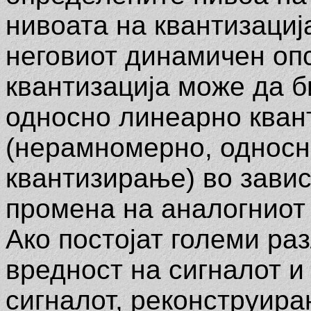
нивоата на квантизација
неговиот динамичен опс
квантизација може да б
односно линеарно кван
(нерамномерно, однос
квантизирање) во завис
промена на аналогниот 
Ако постојат големи ра
вредност на сигналот и
сигналот, реконструира