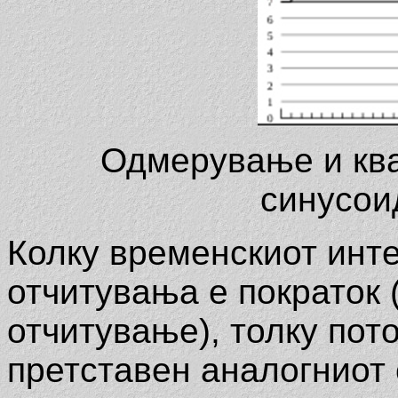
Одмерување и ква
синусои
Колку временскиот инт
отчитувања е пократок 
отчитување), толку пото
претставен аналогниот 