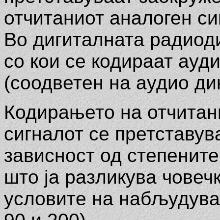
отчитаниот аналоген си
Во дигиталната радиоди
со кои се кодираат ауд
(соодветен на аудио ди
Кодирањето на отчитан
сигналот се претставува
зависност од степените
што ја разликува човечк
условите на набљудува