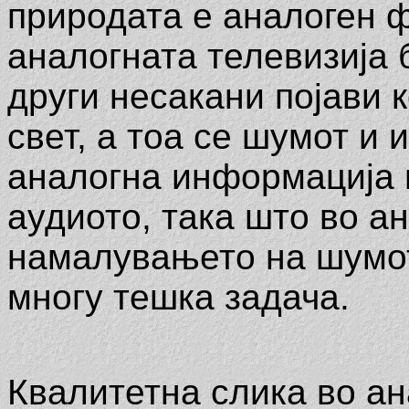
природата е аналоген ф
аналогната телевизија
други несакани појави 
свет, а тоа се шумот и
аналогна информација и
аудиото, така што во а
намалувањето на шумот
многу тешка задача.
Квалитетна слика во ан