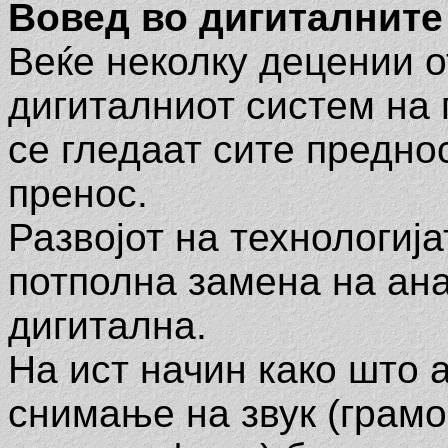
Вовед во дигиталните
Веќе неколку децении о
дигиталниот систем на 
се гледаат сите предно
пренос.
Развојот на технологиј
потполна замена на ана
дигитална.
На ист начин како што 
снимање на звук (грам