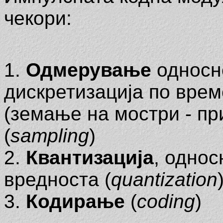
чекори:
1.
Одмерување
односн
дискретизација по врем
(земање на мостри - п
(
sampling
)
2.
Квантизација
, одно
вредноста (
quanti
zation
3.
Кодирање
(
coding
)