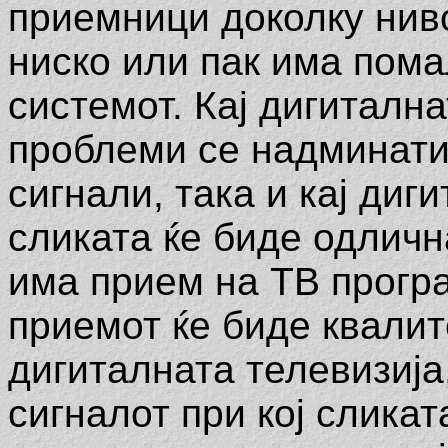
приемници доколку нив
ниско или пак има пома
системот. Кај дигитална
проблеми се надминати.
сигнали, така и кај диг
сликата ќе биде одличн
има прием на ТВ програ
приемот ќе биде квалите
дигиталната телевизија
сигналот при кој слика