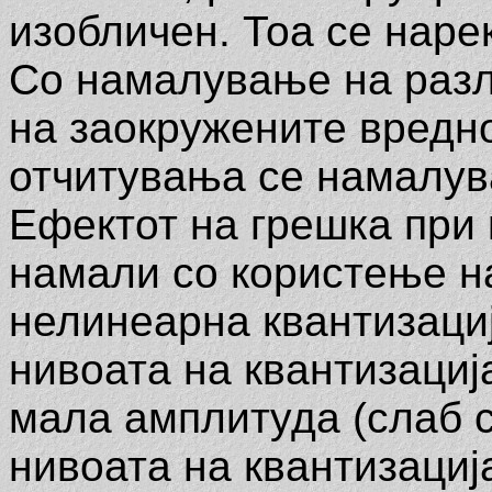
изобличен. Тоа се наре
Со намалување на разл
на заокружените вредн
отчитувања се намалув
Ефектот на грешка при 
намали со користење на
нелинеарна квантизациј
нивоата на квантизациј
мала амплитуда (слаб с
нивоата на квантизациј