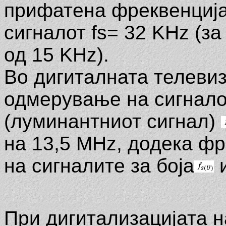
прифатена фреквенција
сигналот fs= 32 KHz (з
од 15 KHz).
Во дигиталната телевиз
одмерување на сигнало
(луминантниот сигнал)
на 13,5 MHz, додека ф
на сигналите за боја
При дигитализацијата н