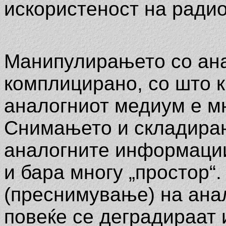
искористеност на радио
Манипулирањето со ан
комплицирано, со што к
аналогниот медиум е мн
Снимањето и складирањ
аналогните информации
и бара многу „простор“
(преснимување) на анал
повеќе се деградираат и