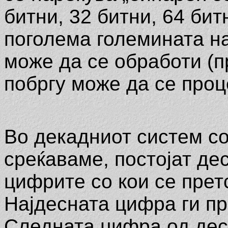
битни, 32 битни, 64 бит
поголема големината на
може да се обработи (п
побргу може да се про
Во декадниот систем со
среќаваме, постојат де
цифрите со кои се прет
Најдесната цифра ги пр
Следната цифра од десн