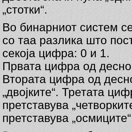
„стотки“.
Во бинарниот систем с
со таа разлика што пос
секоја цифра: 0 и 1.
Првата цифра од десно 
Втората цифра од десно
„двојките“. Третата циф
претставува „четворкит
претставува „осмиците“