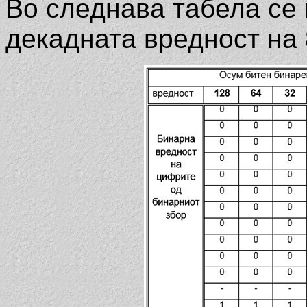
Во следнава табела се
декадната вредност на 