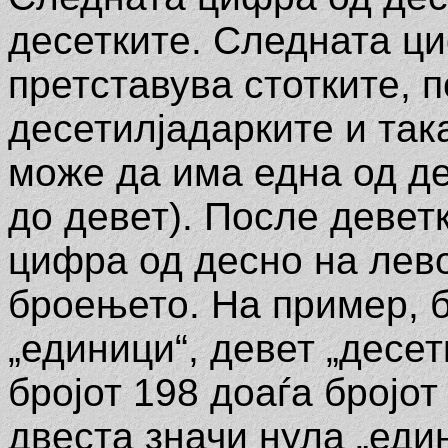
десетките. Следната ци
претставува стотките, п
десетилјадарките и так
може да има една од де
до девет). После девет
цифра од десно на лев
броењето. На пример, б
„единици“, девет „десет
бројот 198 доаѓа бројот
двеста значи нула „един