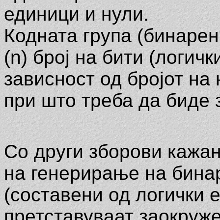
единици и нули.
Кодната група (бинарен
(n) број на бити (логичк
зависност од бројот на 
при што треба да биде 
Со други зборови кажан
на генерирање на бина
(составени од логички е
претставуваат заокруж