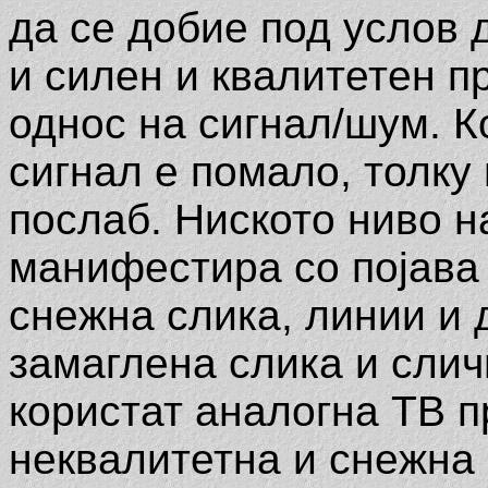
да се добие под услов 
и силен и квалитетен п
однос на сигнал/шум. К
сигнал е помало, толку 
послаб. Ниското ниво н
манифестира со појава
снежна слика, линии и 
замаглена слика и слич
користат аналогна ТВ п
неквалитетна и снежна 