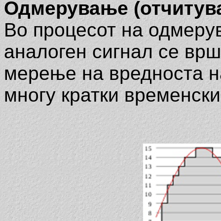
Одмерување
(отчитув
Во процесот на одмеру
аналоген сигнал се вр
мерење на вредноста н
многу кратки временски