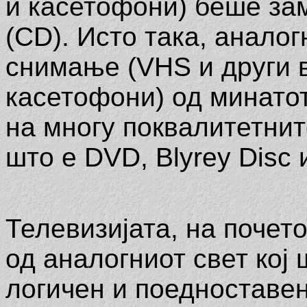
и касетофони) беше за
(CD). Исто така, анало
снимање (VHS и други 
касетофони) од минатот
на многу поквалитетнит
што е DVD, Blyrey Disc 
Телевизијата, на почет
од аналогниот свет кој
логичен и поедноставен