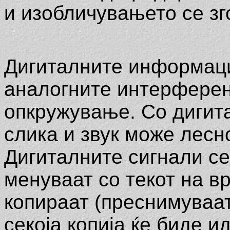
и изобличувањето се зг
Дигиталните информаци
аналогните интерферен
опкружување. Со дигит
слика и звук може лесн
Дигиталните сигнали се
менуваат со текот на в
копираат (преснимуваат
секоја копија ќе биде 