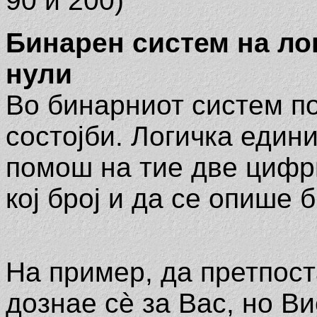
90 и 200)
Бинарен систем на ло
нули
Во бинарниот систем по
состојби. Логичка едини
помош на тие две цифр
кој број и да се опише 
На пример, да претпост
дознае сѐ за Вас, но В