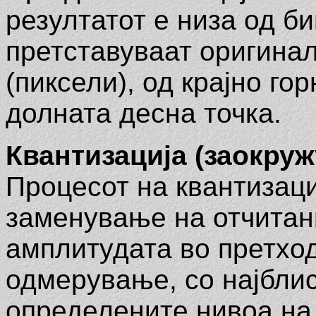
резултатот е низа од б
претставуваат оригинал
(пиксели), од крајно гор
долната десна точка.
Квантизација (заокру
Процесот на квантизаци
заменување на отчитан
амплитудата во претхо
одмерување, со најбли
определените нивоа на 