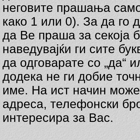
неговите прашања само
како 1 или 0). За да го
да Ве праша за секоја 
наведувајќи ги сите бук
да одговарате со „да“ ил
додека не ги добие точ
име. На ист начин може
адреса, телефонски број
интересира за Вас.