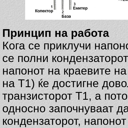
Принцип на работа
Кога се приклучи напон
се полни кондензаторот
напонот на краевите на
на Т1) ќе достигне дов
транзисторот Т1, а пото
односно започнуваат да
кондензаторот, напонот