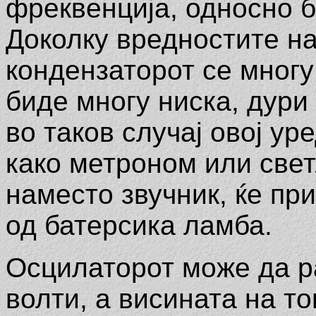
фреквенција, односно б
Доколку вредностите на
кондензаторот се многу
биде многу ниска, дури 
во таков случај овој у
како метроном или свет
наместо звучник, ќе пр
од батерсика ламба.
Осцилаторот може да ра
волти, а висината на т