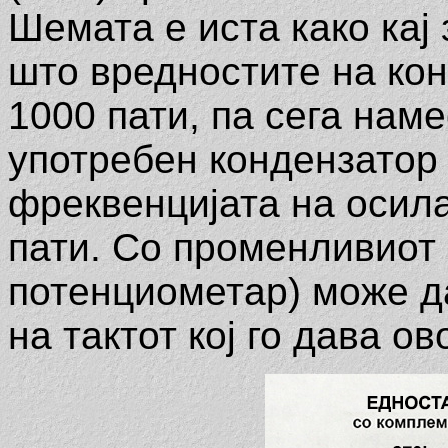
Шемата е иста како кај
што вредностите на кон
1000 пати, па сега нам
употребен кондензатор 
фреквенцијата на осил
пати. Со променливиот
потенциометар) може д
на тактот кој го дава о