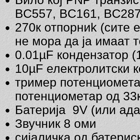
BC557, BC161, BC287,
270к отпорниk (сите 
не мора да ја имаат 
0.01µF кондензатор (
10µF електролитски 
тример потенциомета
потенциометар од 33к
Батерија 9V (или ада
Звучник 8 оми
сијаличка од батерис