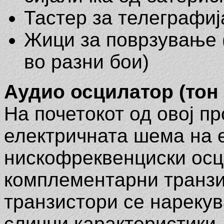
Тастер за телеграфиј
Жици за поврзување 
во разни бои)
Аудио осцилатор (тон 
На почетокот од овој п
електричната шема на 
нискофреквенциски осц
комплементарни транз
транзистори се нарекув
слични карактеристики,