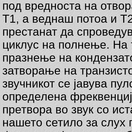
под вредноста на отвор
Т1, а веднаш потоа и Т2
престанат да спроведув
циклус на полнење. На 
празнење на кондензат
затворање на транзисто
звучникот се јавува пу
определена фреквенција
претвора во звук со ист
нашето сетило за слух 