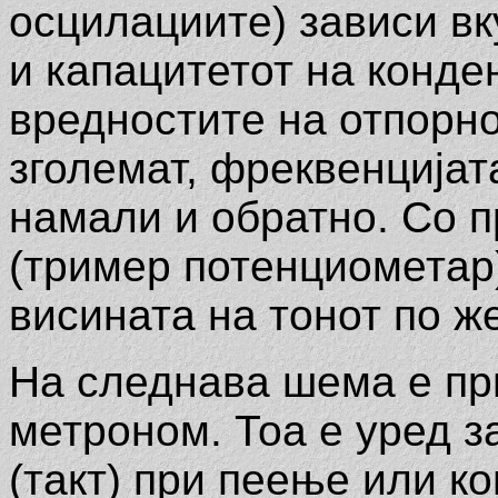
осцилациите) зависи вк
и капацитетот на конд
вредностите на отпорно
зголемат, фреквенцијат
намали и обратно. Со 
(тример потенциометар
висината на тонот по ж
На следнава шема е пр
метроном. Тоа е уред з
(такт) при пеење или к