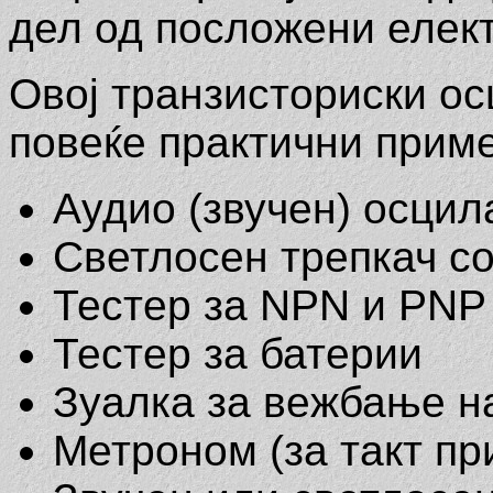
дел од посложени елек
Овој транзисториски о
повеќе практични приме
Аудио (звучен) осцил
Светлосен трепкач со
Тестер за NPN и PNP
Тестер за батерии
Зуалка за вежбање н
Метроном (за такт пр