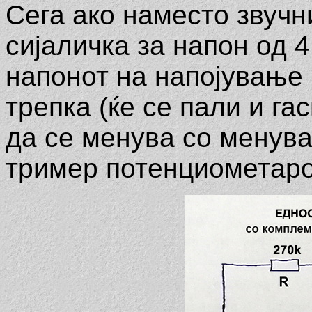
Сега ако наместо звуч
сијаличка за напон од 4
напонот на напојување 
трепка (ќе се пали и га
да се менува со менув
тример потенциометарот