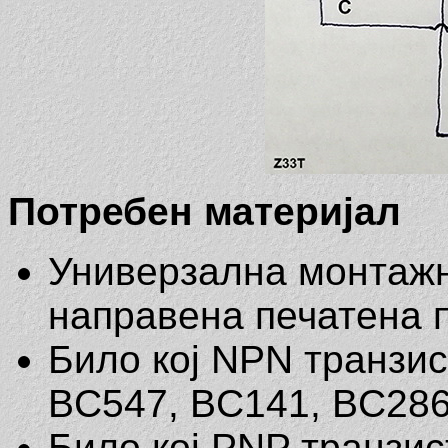
Потребен материјал
Универзална монтажн
направена печатена 
Било кој NPN транзис
BC547, BC141, BC286,
Било кој PNP транзис