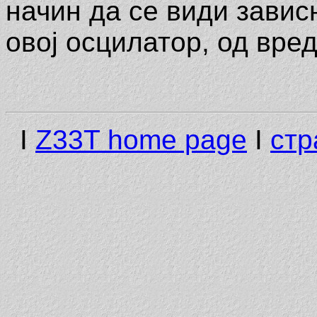
начин да се види завис
овој осцилатор, од вре
I
Z33T home page
I
стр