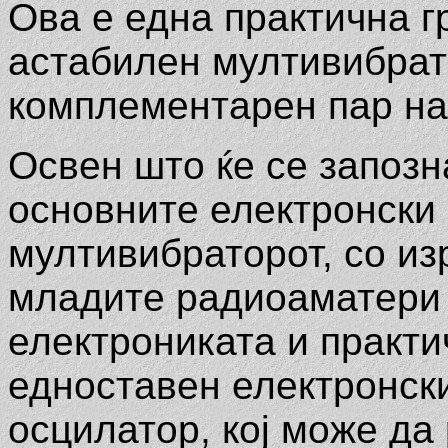
Ова е една практична г
астабилен мултивибрат
комплементарен пар на
Освен што ќе се запозн
основните електронски 
мултивибраторот, со из
младите радиоаматери ќ
електрониката и практ
едноставен електронск
осцилатор, кој може да