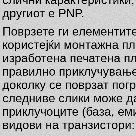
другиот е PNP.
Поврзете ги елементит
користејќи монтажна пл
изработена печатена пл
правилно приклучување
доколку се поврзат погр
следниве слики може д
приклучоците (база, еми
видови на транзистори: