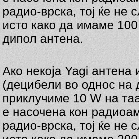
радио-врска, тој ќе не 
исто како да имаме 10
дипол антена.
Ако некоја Yagi антена
(децибели во однос на д
приклучиме 10 W на таа
е насочена кон радиоа
радио-врска, тој ќе не 