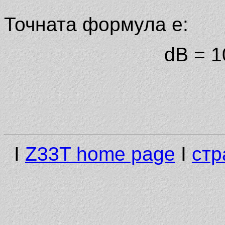
Точната формула е:
dB = 1
I
Z33T home page
I
стр