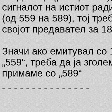
сигналот на истиот рад
(од 559 на 589), тој тр
својот предавател за 18
Значи ако емитувал со 
„559“, треба да ја згол
примаме со „589“
- - - - - - - - - - - - - - -