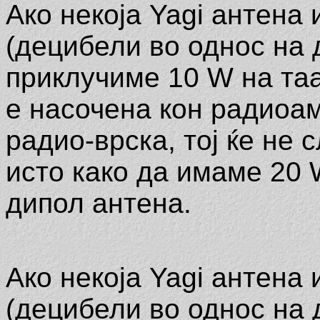
Ако некоја Yagi антена
(децибели во однос на д
приклучиме 10 W на таа
е насочена кон радиоа
радио-врска, тој ќе не 
исто како да имаме 20
дипол антена.
Ако некоја Yagi антена
(децибели во однос на д