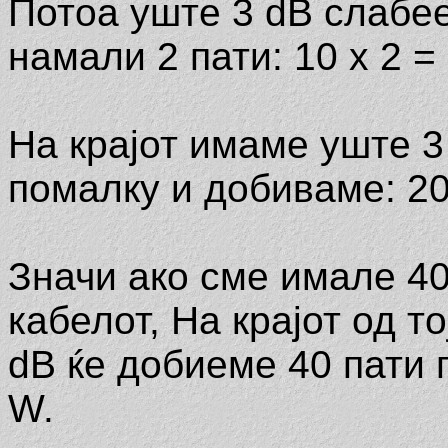
Потоа уште 3 dB слабее
намали 2 пати: 10 х 2 =
На крајот имаме уште 3 
помалку и добиваме: 20
Значи ако сме имале 40
кабелот, На крајот од т
dB ќе добиеме 40 пати 
W.