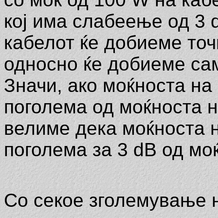
кој има слабеење од 3 d
кабелот ќе добиеме точ
односно ќе добиеме са
Значи, ако моќноста на 
поголема од моќноста н
велиме дека моќноста н
поголема за 3 dB од мо
Со секое зголемување н