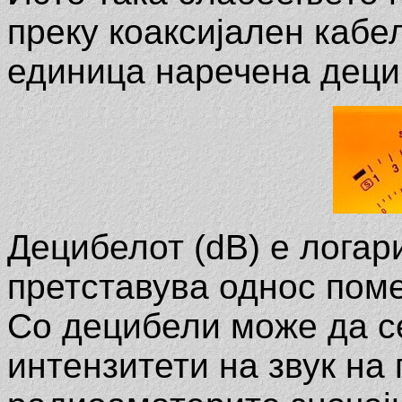
преку коаксијален кабе
единица наречена деци
Децибелот (dB) е логар
претставува однос поме
Со децибели може да с
интензитети на звук на 