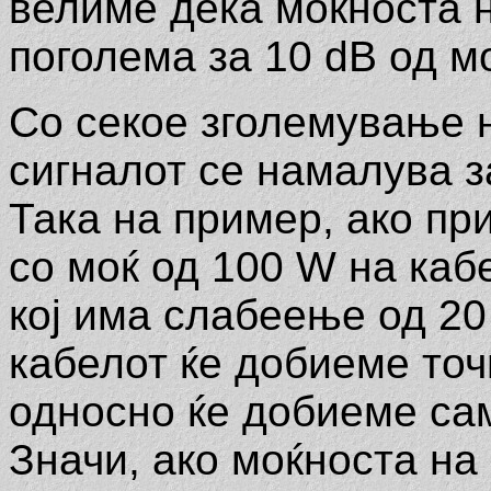
велиме дека моќноста н
поголема за 10 dB од м
Со секое зголемување 
сигналот се намалува з
Така на пример, ако п
со моќ од 100 W на ка
кој има слабеење од 20 
кабелот ќе добиеме точ
односно ќе добиеме са
Значи, ако моќноста на 