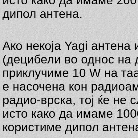
исто како да имаме 20
дипол антена.
Ако некоја Yagi антена
(децибели во однос на д
приклучиме 10 W на таа
е насочена кон радиоа
радио-врска, тој ќе не 
исто како да имаме 10
користиме дипол антен