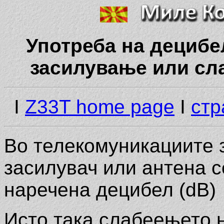
Употреба на децибе
засилување или сл
I
Z33T home page
I
стр
Во телекомуникациите 
засилувач или антена с
наречена децибел (dB)
Исто така слабеењето 