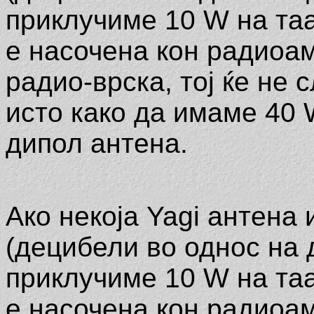
приклучиме 10 W на таа
е насочена кон радиоа
радио-врска, тој ќе не 
исто како да имаме 40
дипол антена.
Ако некоја Yagi антена
(децибели во однос на д
приклучиме 10 W на таа
е насочена кон радиоа