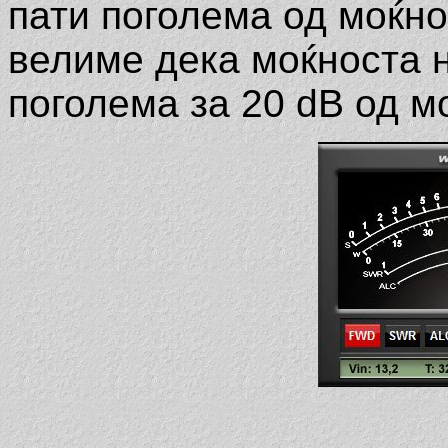
пати поголема од моќнос
велиме дека моќноста н
поголема за 20 dB од м