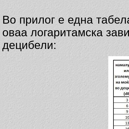
Во прилог е една табел
оваа логаритамска зави
децибели: