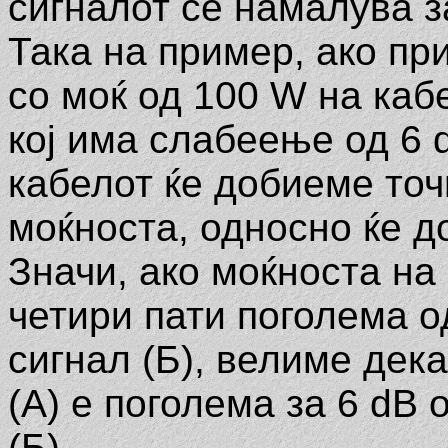
сигналот се намалува за
Така на пример, ако п
со моќ од 100 W на ка
кој има слабеење од 6 d
кабелот ќе добиеме точ
моќноста, односно ќе д
Значи, ако моќноста на 
четири пати поголема о
сигнал (Б), велиме дек
(А) е поголема за 6 dB
(Б).