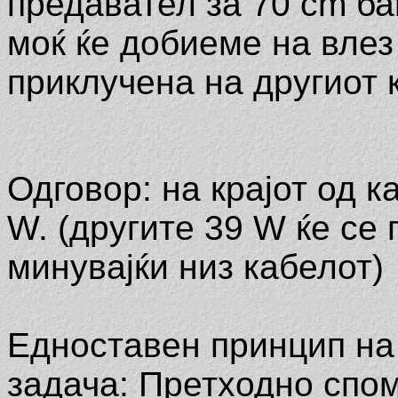
предавател за 70 cm бан
моќ ќе добиеме на влез 
приклучена на другиот 
Одговор: на крајот од к
W. (другите 39 W ќе се
минувајќи низ кабелот)
Едноставен принцип на
задача: Претходно спом