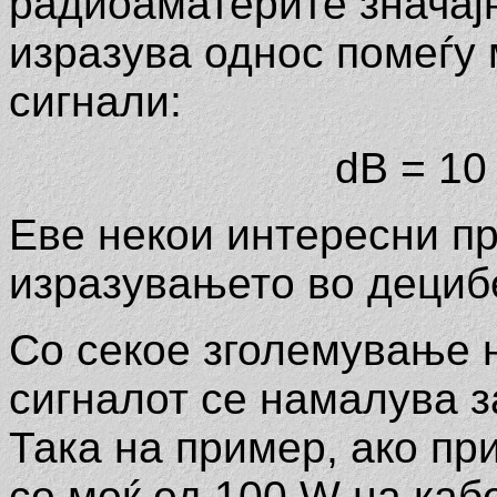
радиоаматерите значајн
изразува однос помеѓу 
сигнали:
dB = 10 
Еве некои интересни п
изразувањето во децибе
Со секое зголемување н
сигналот се намалува за
Така на пример, ако п
со моќ од 100 W на ка