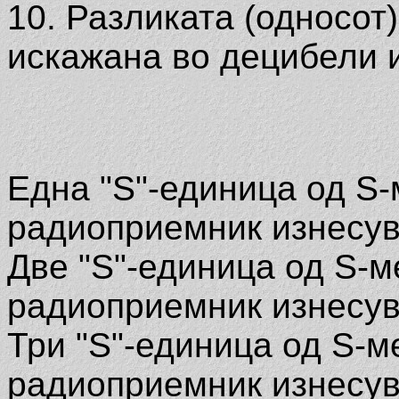
10. Разликата (односот
искажана во децибели и
Една "S"-единица од S-
радиоприемник изнесув
Две "S"-единица од S-м
радиоприемник изнесув
Три "S"-единица од S-м
радиоприемник изнесув