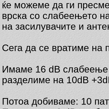
ќе можеме да ги пресме
врска со слабеењето н
на засилувачите и антен
Сега да се вратиме на 
Имаме 16 dB слабеење н
разделиме на 10dB +3d
Потоа добиваме: 10 пат