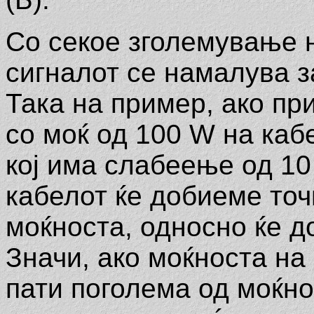
Со секое зголемување 
сигналот се намалува з
Така на пример, ако п
со моќ од 100 W на ка
кој има слабеење од 10 
кабелот ќе добиеме точ
моќноста, односно ќе д
Значи, ако моќноста на 
пати поголема од моќнос