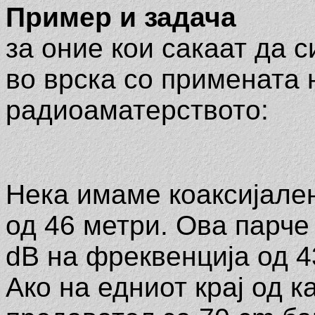
Пример и задача
за оние кои сакаат да с
во врска со примената 
радиоаматерството:
Нека имаме коаксијале
од 46 метри. Ова парче
dB на фреквенција од 4
Ако на едниот крај од 