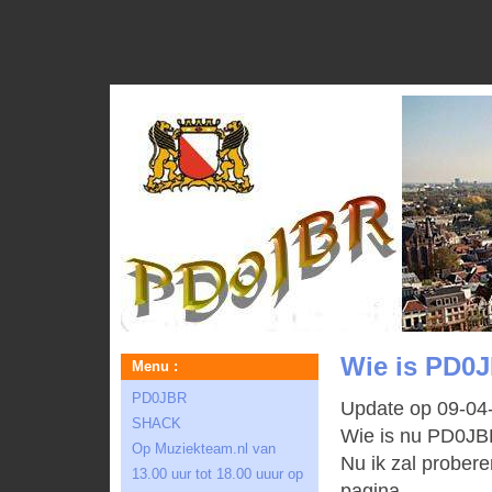
Wie is PD0
Menu :
PD0JBR
Update op 09-04
SHACK
Wie is nu PD0JBR 
Op Muziekteam.nl van
Nu ik zal prober
13.00 uur tot 18.00 uuur op
pagina