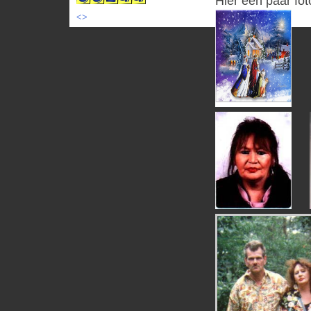
Hier een paar fot
<>