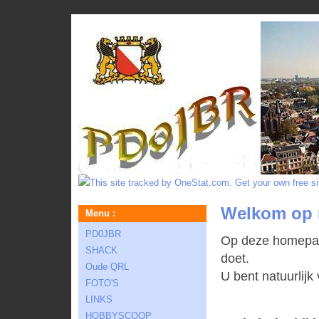
Welkom op 
Menu :
PD0JBR
Op deze homepage
SHACK
doet.
Oude QRL
U bent natuurlijk
FOTO'S
LINKS
HOBBYSCOOP