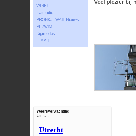
Veel plezier bij 
WINKEL
Hamradio
PRONKJEWAIL Nieuws
PE2WIM
Digimodes
E-MAIL
Weersverwachting
Utrecht