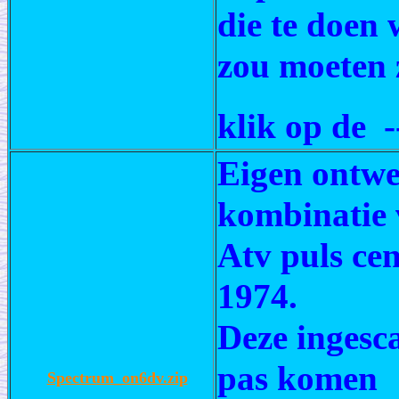
die te doen 
zou moeten z
klik op de -
Eigen ontw
kombinatie 
Atv puls ce
1974.
Deze ingesc
pas komen
Spectrum_on6dv.zip