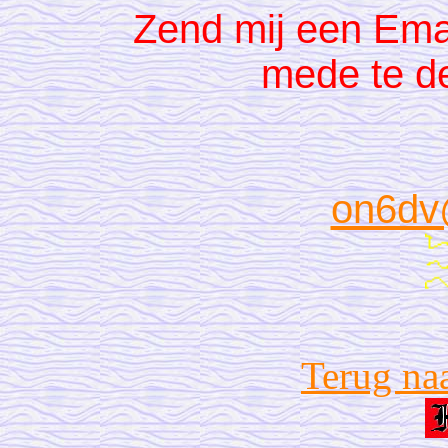
Zend mij een Ema
mede te d
on6dv
Terug na