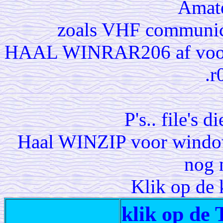
Amate
zoals VHF communi
HAAL WINRAR206 af voor de
.r
P's.. file's 
Haal WINZIP voor windows
nog n
Klik op de 
klik op de