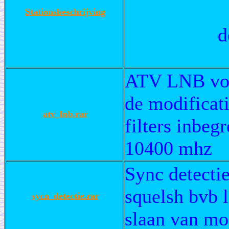
Stationsbeschrijving
d
ATV LNB voor
de modificat
atv_lnb.rar
filters inbe
10400 mhz
Sync detecti
squelsh bvb 
sycn_detectie.rar
slaan van mon