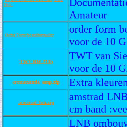
Documentati
Dok.
Amateur
order form be
Order Form/bestelformulier
voor de 10 
TWT van Siem
TWT RW 2135
voor de 10 
Extra kleuren
cromenantie_amp.zip
amstrad LNB
amstrad_lnb.zip
cm band :vee
LNB ombouw 