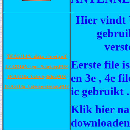
Hier vindt
gebrui
verst
TEA5114A_data_sheet.pdf
Eerste file 
TEA5114A_sync_Scheider.PDF
en 3e , 4e f
TEA5114a_VideoSplitter.PDF
TEA5114a_Videoversterker.PDF
ic gebruikt .
Klik hier na
downloaden f