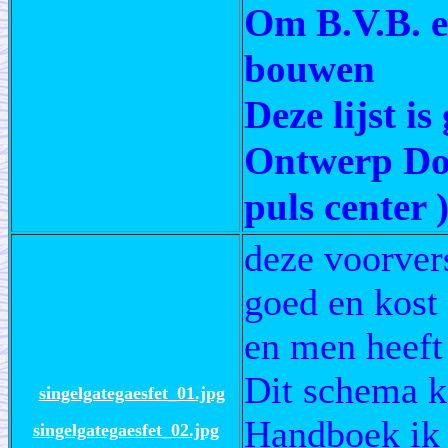
Om B.V.B. e
bouwen
Deze lijst 
Ontwerp Do
puls center
deze voorver
goed en kost 
en men heeft
Dit schema 
singelgategaesfet_01.jpg
Handboek ik 
singelgategaesfet_02.jpg