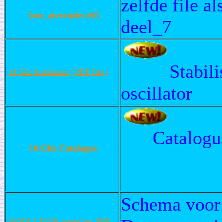
zelfde file a
3cm_atvzender.r05
deel_7
Stabil
10 Ghz Stabilisator ( PDF File )
oscillator
Catalogu
10 Ghz Catalogus
Schema voor 
MODULATOR voor Gun, PDF