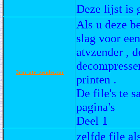
Deze lijst i
Als u deze b
slag voor ee
atvzender , d
decompressen
3cm_atv_zender.rar
printen .
De file's te 
pagina's
Deel 1
zelfde file a