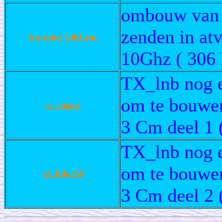
ombouw van 
zenden in at
transmit_lnb1.rar
10Ghz ( 306 K
TX_lnb nog e
om te bouwe
tx_lnb.rar
3 Cm deel 1 (
TX_lnb nog e
om te bouwe
tx_lnb.r00
3 Cm deel 2 (