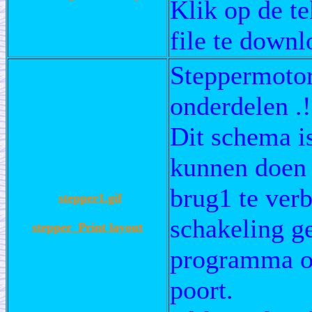
Klik op de te
file te downl
Steppermotor
onderdelen .!
Dit schema i
kunnen doen 
brug1 te verb
stepper1.gif
schakeling g
stepper_Print layout
programma op 
poort.