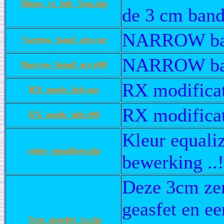
50mw_tx_lnb_3cm.zip
de 3 cm ban
NARROW band
Narrow_band_atv.rar
NARROW band
Narrow_band_atv.r00
RX modificat
RX_mods_lnb.rar
RX modificat
RX_mods_lnb.r00
Kleur equaliz
color_equalizer.zip
bewerking ..!
Deze 3cm ze
geasfet en 
3cm_geasfet_tx.zip