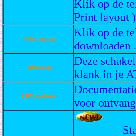
Klik op de te
Print layout 
Klik op de te
video_agc.zip
downloaden 
Deze schakel
pll6mh.zip
klank in je 
Documentati
LBN_ombouw
voor ontvang
St