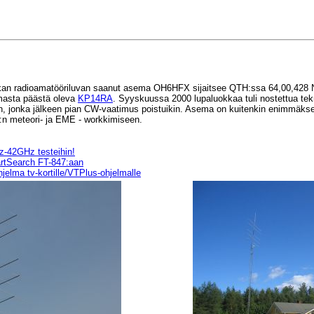
uokan radioamatööriluvan saanut asema OH6HFX sijaitsee QTH:ssa 64,00,428 
mmasta päästä oleva
KP14RA
. Syyskuussa 2000 lupaluokkaa tuli nostettua tekn
n, jonka jälkeen pian CW-vaatimus poistuikin. Asema on kuitenkin enimmä
z:n meteori- ja EME - workkimiseen.
-42GHz testeihin!
rtSearch FT-847:aan
hjelma tv-kortille/VTPlus-ohjelmalle