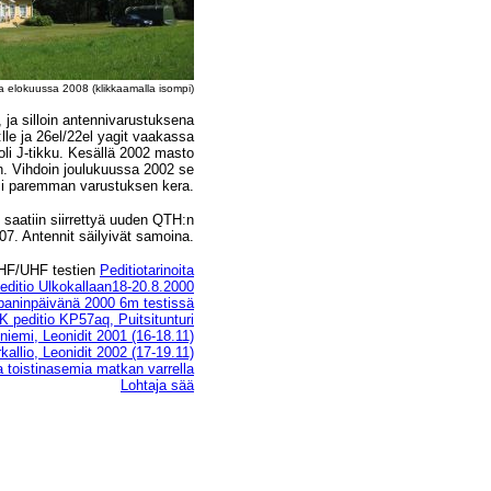
 elokuussa 2008 (klikkaamalla isompi)
ja silloin antennivarustuksena
lle ja 26el/22el yagit vaakassa
li J-tikku. Kesällä 2002 masto
n. Vihdoin joulukuussa 2002 se
i paremman varustuksen kera.
aatiin siirrettyä uuden QTH:n
07. Antennit säilyivät samoina.
HF/UHF testien
Peditiotarinoita
ditio Ulkokallaan18-20.8.2000
aninpäivänä 2000 6m testissä
 peditio KP57aq, Puitsitunturi
emi, Leonidit 2001 (16-18.11)
llio, Leonidit 2002 (17-19.11)
 toistinasemia matkan varrella
Lohtaja sää