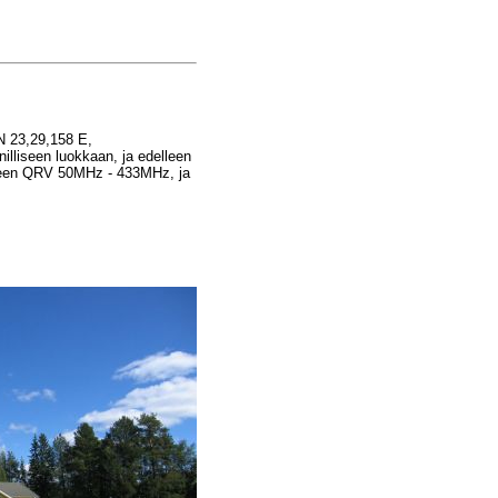
N 23,29,158 E,
illiseen luokkaan, ja edelleen
kseen QRV 50MHz - 433MHz, ja