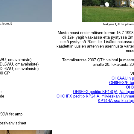
a isompi)
Näkymä QTH:n pihasta
Masto nousi ensimmäisen kerran 15.7.1998, 
oli 12el yagit vaakassa että pystyssä 2m:
sekä pystyssä 70cm:lle. Lisäksi nokassa o
kaadettiin uusien antennien asennusta varte
nous
6WU, omavalmiste)
Tammikuussa 2007 QTH vaihtui ja masto s
(DL6WU, omavalmiste)
pihalle 20. lokakuuta 20
(DL6WU, omavalmiste)
00 GP
V
OH8AAU:n pe
OH6HFX/P tap
OH8K
e
OH6HFX peditio KP14QA, Vattajanni
ode
OH6HFX peditio KP24IA, Ylivieskan Huhmarka
KP14RA:ssa kuultuja
50W fet amp
esivahvistimet