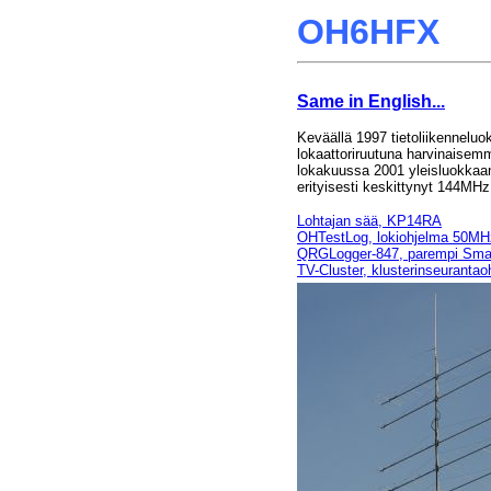
OH6HFX
Same in English...
Keväällä 1997 tietoliikennel
lokaattoriruutuna harvinaise
lokakuussa 2001 yleisluokkaa
erityisesti keskittynyt 144MH
Lohtajan sää, KP14RA
OHTestLog, lokiohjelma 50MHz
QRGLogger-847, parempi Sma
TV-Cluster, klusterinseurantao