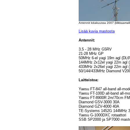
Antennit lokakuussa 2007 (klikkaamall
Lisää kuvia mastosta
Antennit:
3,5 - 28 MHz G5RV
21-28 MHz GP
50MHz 6-el yagi 19m agl (DL
144MHz 2x12el yagi 22m agl 
433MHz 2x26el yagi 22m agl 
50/144/433MHz Diamond V20
Laitteistoa:
Yaesu FT-847 all-band all-mod
Yaesu FT-100D all-band all-m
Yaesu FT-8900R 2m/70cm FM
Diamond GSV-3000 30A
Diamond GZV-4000 40A
TE-Systems 1452G 144MHz 3
Yaesu G-1000DXC rotaattori
SSB SP2000 ja SP7000 masto