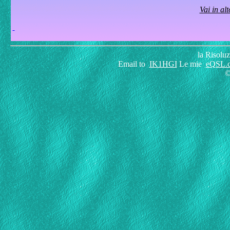
Vai in alt
la Risolu
Email to
IK1HGI
Le mie
eQSL.
©