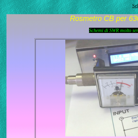
Se
Rosmetro CB per 63
Schemi di SWR molto se