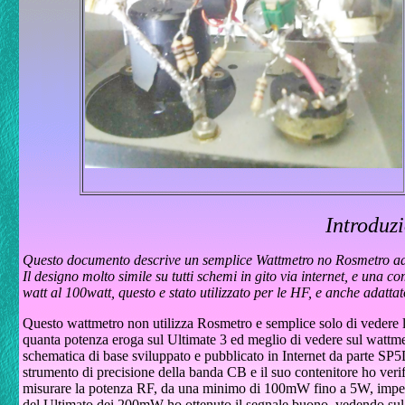
Introduz
Questo documento descrive un semplice Wattmetro no Rosmetro ad
Il designo molto simile su tutti schemi in gito via internet, e una 
watt al 100watt, questo e stato utilizzato per le HF, e anche adattat
Questo wattmetro non utilizza Rosmetro e semplice solo di vedere la
quanta potenza eroga sul Ultimate 3 ed meglio di vedere sul wattmet
schematica di base sviluppato e pubblicato in Internet da parte SP
strumento di precisione della banda CB e il suo contenitore ho veri
misurare la potenza RF, da una minimo di 100mW fino a 5W, impede
del Ultimato dei 200mW ho ottenuto il segnale buono, vedendo sul c