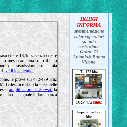
IK1HGI
INFORMA
sperimentazione
coloro operatori
su auto
costruzione
Grazie 73
 trasmettere 137khz, senza creare
Antonio& Buona
ho messo antenna sotto il tetto
Visione
one di trasmissione sulla mia
tri.
vedi le antenne
Tx 472 khz
lcone, le prove sui 472/479 Khz
M Tedeschi e stato la cosa belle
messo
amplificatore da 20 watt
la
imento del segnale in lontananza
QRP 472
Impedenza 472
khz