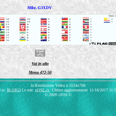
Mike, G3XDV
Vai in alto
Menu 472-50
la Risoluzione Video a 1024x768
l to
IK1HGI
Le mie
eQSL.cc
Ultimo aggiornamenti
11/18/2017 11:
© 2009 /2016 ©