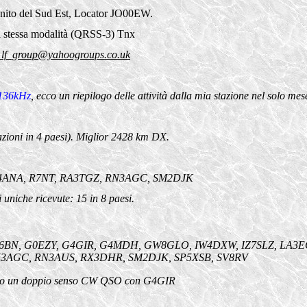
Unito del Sud Est, Locator JO00EW.
a stessa modalità (QRSS-3) Tnx
_lf_group@yahoogroups.co.uk
136kHz
, ecco un riepilogo delle attività dalla mia stazione nel solo m
ni in 4 paesi). Miglior 2428 km DX.
A4ANA, R7NT, RA3TGZ, RN3AGC, SM2DJK
 uniche ricevute: 15 in 8 paesi.
EW6BN, G0EZY, G4GIR, G4MDH, GW8GLO, IW4DXW, IZ7SLZ, LA3
N3AGC, RN3AUS, RX3DHR, SM2DJK, SP5XSB, SV8RV
avuto un doppio senso CW QSO con G4GIR