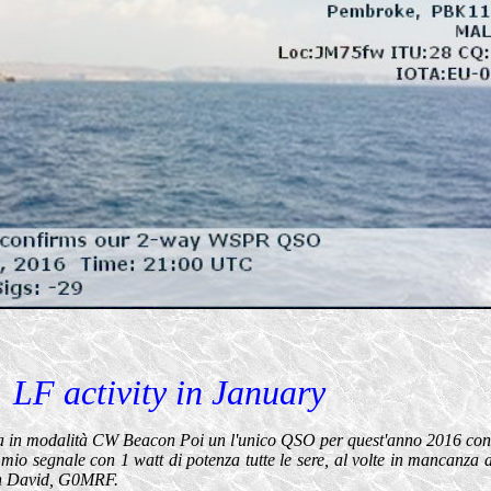
LF activity in January
a in modalità CW Beacon Poi un l'unico QSO per quest'anno 2016 con
o segnale con 1 watt di potenza tutte le sere, al volte in mancanza di
con David, G0MRF.