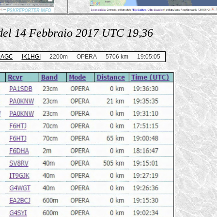
del 14 Febbraio 2017 UTC 19,36
0AGC
IK1HGI
2200m
OPERA
5706 km
19:05:05