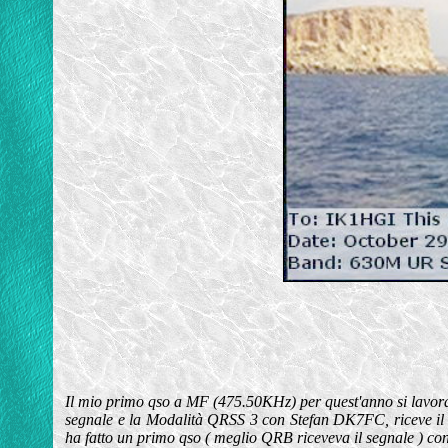
Il mio primo qso a MF (475.50KHz) per quest'anno si lavor
segnale e la Modalità QRSS 3 con Stefan DK7FC, riceve il mi
ha fatto un primo qso ( meglio QRB riceveva il segnale ) 