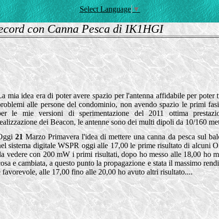
Select Language
▼
ecord con Canna Pesca di IK1HGI
La mia idea era di poter avere spazio per l'antenna affidabile per poter
problemi alle persone del condominio, non avendo spazio le primi fasi 
per le mie versioni di sperimentazione del 2011 ottima prestazi
realizzazione dei Beacon, le antenne sono dei multi dipoli da 10/160 me
Oggi
21
Marzo Primavera l'idea di mettere una canna da pesca sul ba
nel sistema digitale WSPR oggi alle 17,00 le prime risultato di alcuni O
da vedere con 200 mW i primi risultati, dopo ho messo alle 18,00 ho 
cosa e cambiata, a questo punto la propagazione e stata il massimo rend
 favorevole, alle 17,00 fino alle 20,00 ho avuto altri risultato....