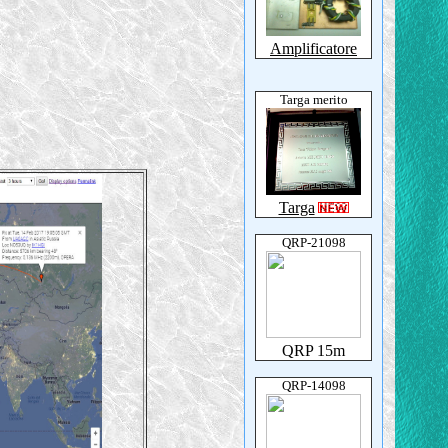
Amplificatore
Targa merito
Targa
QRP-21098
QRP 15m
QRP-14098