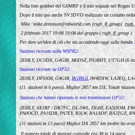
Nella foto grabber del G0MRF e il mio segnale nel Regno 
Dopo il mio qso anche SV3DVO realizzato un contatto nell
Mike '
mike.dennison@ntlworld.com
[rsgb_lf_group]
rsgb
2 febbraio 2017 19:08
19:08 dal gruppo ( rsgb_lf_group )
Per dare un'idea di ciò che sta accadendo oggi sulla banda
Stazioni ricevuto sulla WSPR2:
2E0ILY, DC0DX, G4GIR, M0DSZ, PA3BHT, UT7GH (6 stazio
Stazioni ricevute su OP32:
2E0ILY, DF6NM, G4GIR,
IK1HGI
, IW4DXW, LA3EQ, L
(11 stazioni in 6 paesi). Miglior 2857 km DX. Totale stazioni
Stazioni che hanno riportato le mie trasmissioni OP32:
2E0ILY, 4X1RF / DK7FC, DL-SWL, DL6II, EA5DOM, 
PA0OCD, PA1SDB, PA7EY, R3LW, RA1ADF, RA3TGZ, R
(31 stazioni in 13 paesi) Miglior DX 2857 km inoltre ho 
Il numero totale di stazioni coinvolte era 38 in 14 paesi.