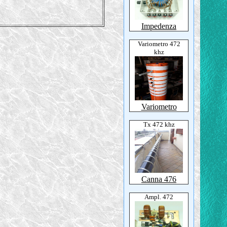
Impedenza
Variometro 472
khz
Variometro
Tx 472 khz
Canna 476
Ampl. 472