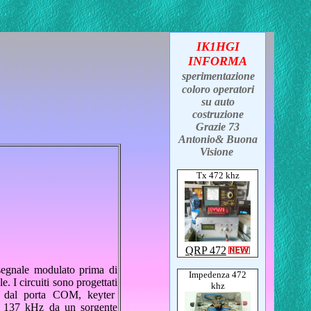
IK1HGI
INFORMA
sperimentazione
coloro operatori
su auto
costruzione
Grazie 73
Antonio& Buona
Visione
Tx 472 khz
QRP 472
segnale modulato prima di
Impedenza 472
. I circuiti sono progettati
khz
ile dal porta COM, keyter
a 137 kHz da un sorgente