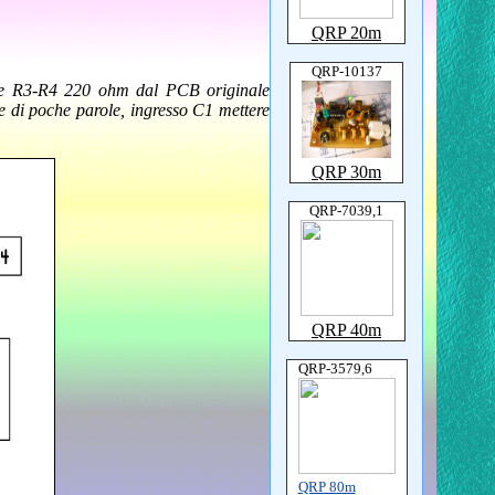
QRP 20m
QRP-10137
ldare R3-R4 220 ohm dal PCB originale
e e di poche parole, ingresso C1 mettere
QRP 30m
QRP-7039,1
QRP 40m
QRP-3579,6
QRP 80m