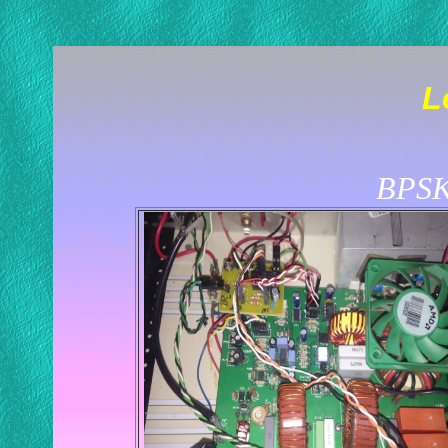
L
BPSK 