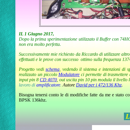
IL 1 Giugno 2017,
Dopo
la prima sperimentazione utilizzato il Buffer con 74H
non era molto perfetta.
Successivamente mie richiesto da Riccardo di utilizzare altro
effettuati e le prove con successo ottimo sulla frequenza 
Progetto vedi
schema
, vedendo il sistema e intenzioni di
realizzato un piccolo
Modulatore
ci permette di trasmettere
input pin 8
CD 4070
, out uscita pin 10 pin modula il livello
lavoro di
amplificatore
.
Autore
David per i 472/136 Khz
.
B
isogna tenersi conto le di modifiche fatte da me e stato c
BPSK 136khz.
L