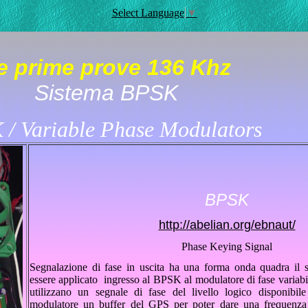
Select Language
▼
e prime prove 136 Khz
Sistema BPSK
/ Variable Phase Modulators
BPSK
http://abelian.org/ebnaut/
Phase Keying Signal
Segnalazione di fase in uscita ha una forma onda quadra il 
essere applicato ingresso al BPSK al modulatore di fase variabile
utilizzano un segnale di fase del livello logico disponib
modulatore un buffer del GPS per poter dare una frequenz