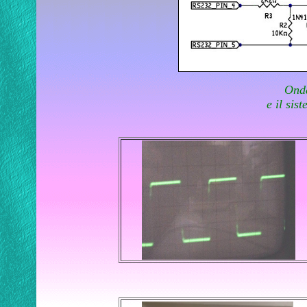
Onda
e il sis