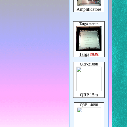
Amplificatore
Targa merito
Targa
QRP-21098
QRP 15m
QRP-14098