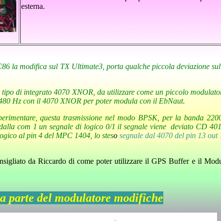
esterna.
C86 la modifica sul TX Ultimate3, porta qualche piccola deviazione sul
 tipo di integrato
4070 XNOR
, da utilizzare come un piccolo modulator
137480 Hz con il 4070 XNOR per poter modula con il EbNaut.
 sperimentare, questa trasmissione nel modo BPSK, per la banda 22000
 dalla com 1 un segnale di logico 0/1 il segnale viene deviato CD 40
 logico al pin 4 del MPC 1404, lo stes
o
segnale dal 4070 del pin 13 out 
onsigliato da Riccardo di come poter utilizzare il GPS Buffer e il Modu
a parte
del modulatore modifiche