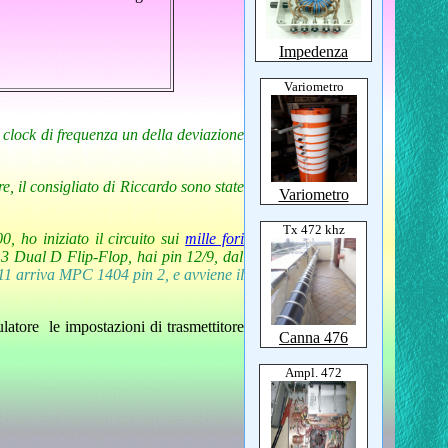
Impedenza
Variometro
 clock di frequenza un della deviazione
e, il consigliato di Riccardo sono state
Variometro
Tx 472 khz
, ho iniziato il circuito sui
mille fori
13 Dual D Flip-Flop, hai pin 12/9, dal
11 arriva MPC 1404 pin 2, e avviene il
latore le impostazioni di trasmettitore
Canna 476
Ampl. 472