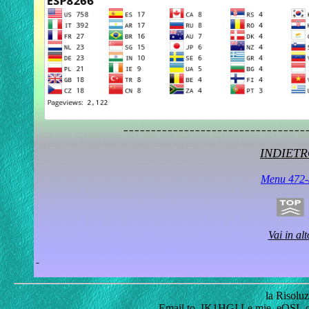
_________________________________
INDIET
Menu 472-
Vai in alt
la Risolu
Email to
IK1HGI
Le mie
eQSL.