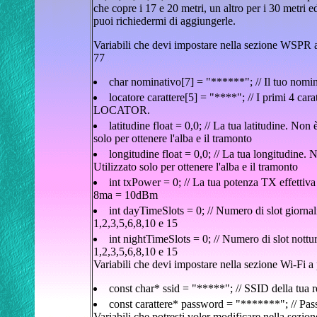
che copre i 17 e 20 metri, un altro per i 30 metri 
puoi richiedermi di aggiungerle.
Variabili che devi impostare nella sezione WSPR a
77
char nominativo[7] = "******"; // Il tuo nomi
locatore carattere[5] = "****"; // I primi 4
LOCATOR.
latitudine float = 0,0; // La tua latitudine. Non
solo per ottenere l'alba e il tramonto
longitudine float = 0,0; // La tua longitudine. 
Utilizzato solo per ottenere l'alba e il tramonto
int txPower = 0; // La tua potenza TX effetti
8ma = 10dBm
int dayTimeSlots = 0; // Numero di slot giornali
1,2,3,5,6,8,10 e 15
int nightTimeSlots = 0; // Numero di slot nottur
1,2,3,5,6,8,10 e 15
Variabili che devi impostare nella sezione Wi-Fi a p
const char* ssid = "*****"; // SSID della tua r
const carattere* password = "*******"; // Pass
Variabili che potresti voler modificare nella sezion