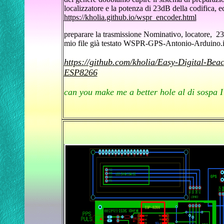
localizzatore e la potenza di 23dB della codifica, e
https://kholia.github.io/wspr_encoder.html
preparare la trasmissione Nominativo, locatore, 2
mio file già testato WSPR-GPS-Antonio-Arduino.
https://github.com/kholia/Easy-Digital-Bea
ESP8266
can you make me a better hole al di sospa I