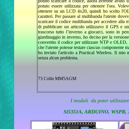
potuto scaricare il codice, allora avrebbe avuto 
potuto essere utilizzata per ottenere l'ora. Vole
ottenere su un LCD 4x20, quindi ho scelto l'O
caratteri. Per passare al multibanda l'utente dove
scaricare il codice multibanda per accedere alla 
di pubblicare un articolo utilizzavo il GPS e u
trascorso tutto l’inverno a giocarci, sono in pe
giardinaggio in inverno, ho deciso per la versio
convertito il codice per utilizzare NTP e OLED, l
che l'utente potesse testare ciascun componente m
ho inviato l'articolo a Practical Wireless. Il mi
senza alcun problema.
73 Colin MM5AGM
I moduli da poter utilizza
Si5351A, ARDUINO, WSPR,