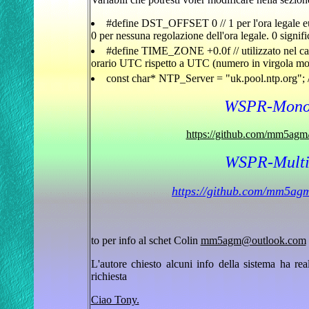
#define DST_OFFSET 0 // 1 per l'ora legale euro
0 per nessuna regolazione dell'ora legale. 0 signi
#define TIME_ZONE +0.0f // utilizzato nel ca
orario UTC rispetto a UTC (numero in virgola mo
const char* NTP_Server = "uk.pool.ntp.org"; //
WSPR-Mono
https://github.com/mm5ag
WSPR-Multi
https://github.com/mm5a
to per info al schet
Colin
mm5agm@outlook.com
L'autore chiesto alcuni info della sistema ha re
richiesta
Ciao Tony.