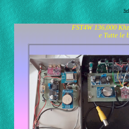
Se
FST4W 136,000 Khz
e Tutte le