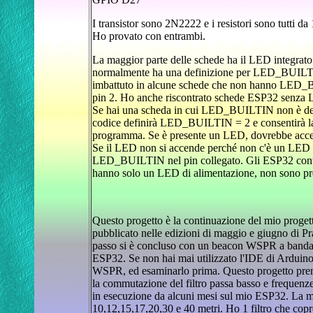
I transistor sono 2N2222 e i resistori sono tutti d
Ho provato con entrambi.
La maggior parte delle schede ha il LED integrato c
normalmente ha una definizione per LED_BUILTIN
imbattuto in alcune schede che non hanno LED_BU
pin 2. Ho anche riscontrato schede ESP32 senza LE
Se hai una scheda in cui LED_BUILTIN non è defi
codice definirà LED_BUILTIN = 2 e consentirà la 
programma. Se è presente un LED, dovrebbe acce
Se il LED non si accende perché non c'è un LED o 
LED_BUILTIN nel pin collegato. Gli ESP32 con
hanno solo un LED di alimentazione, non sono pre
Questo progetto è la continuazione del mio pro
pubblicato nelle edizioni di maggio e giugno di Pr
passo si è concluso con un beacon WSPR a banda 
ESP32. Se non hai mai utilizzato l'IDE di Arduino, 
WSPR, ed esaminarlo prima. Questo progetto prend
la commutazione del filtro passa basso e frequenze 
in esecuzione da alcuni mesi sul mio ESP32. La mi
10,12,15,17,20,30 e 40 metri. Ho 1 filtro che copr