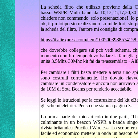
La scheda filtro che utilizzo proviene dal
basso WSPR Multi band da 10,12,15,17,20,30 e
chiedere non commendo, solo presentazione!! lo p
ok, il prototipo sto realizzando su mille fori, sto
la scheda del filtro, l'autore mi consiglia di compra
https://it.aliexpress.com/item/1005003988574158.
che dovrebbe collegare sul pcb vedi schema,
ch
momento non ho tempo devo badare la famiglia gr
unità 3.5Mhz-30Mhz kit fai da te/assemblato - Al
Per cambiare i filtri basta mettere a terra uno s
sono costruiti correttamente. Ho dovuto riavv
cambiare un condensatore e ancora non arrivavo a
da 10M di Sota Beams per renderlo accettabile.
Se leggi le istruzioni per la costruzione del ki
gli schemi elettrici. Penso che siano a pagina 3.
La prima parte del mio articolo in due parti, "U
culminante in un beacon WSPR a banda singola
rivista britannica Practical Wireless. Lo scopo er
facile ed economico mettere in onda un beacon WS