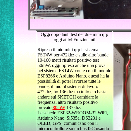
Oggi dopo tanti test dei due mini qrp
oggi attivi Funzionanti
Ripreso il mio mini qrp il sistema
FST4W per 472khz e sulle altre bande
10-160 metri risultati positivo test
50mW, oggi ripreso anche una prova
nel sistema FST4W con e con il modulo
ESP8266 e Arduino Nano, questi ha la
possibilità di poter lavorare tutte le
bande, il mio il sistema di lavoro
472khz, ho 136khz ma tutto ciò basta
andare sul SKETCH cambiare la
frequenza, altro risultato positivo
provato
80mW
137khz.
Le schede ESP32-WROOM-32 WiFi,
Arduino Nano, Si535a, DS3231 e
OLED, GPS, comunicano con il
microcontrollore su un bus I2C usando