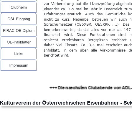
zur
Vorbereitung
auf
die
Lizenzprüfung
abgehalt
einander
ca.
3-5
mal
im
Jahr
in
Österreich
zum
Erfahrungsaustausch.
Auch
das
Gemütliche
k
nicht
zu
kurz.
Nebenbei
betreuen
wir
auch
n
Sprachumsetzer
(OE5XBR,
OE5XRR
....).
Das
bemerkenswerter,
da
das
alles
von
nur
ca.
147
finanziert
wird.
Diese
Funkstationen
sind
m
schlecht
erreichbaren
Bergspitzen
errichtet
daher
viel
Einsatz.
Ca.
3-4
mal
erscheint
auc
Infoblatt,
in
dem
über
alle
Vorkommnisse
d
berichtet wird.
+++ Die naechsten Clubabende von ADL-515 
Kulturverein der Österreichischen Eisenbahner - Se