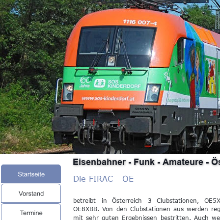
Eisenbahner - Funk - Amateure - Ö
Die FIRAC - OE 
betreibt
in
Österreich
3
Clubstationen,
OE5X
OE8XBB.
Von
den
Clubstationen
aus
werden
re
mit
sehr
guten
Ergebnissen
bestritten.
Auch
we