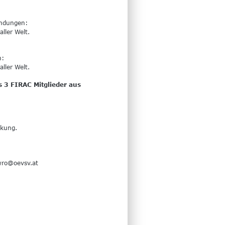
indungen:
ller Welt.
n:
ller Welt.
 3 FIRAC Mitglieder aus 
nkung. 
wro@oevsv.at 