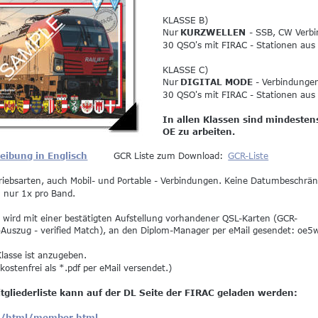
KLASSE B)
Nur 
KURZWELLEN 
- SSB, CW Verb
30 QSO's mit FIRAC - Stationen aus a
KLASSE C)
Nur 
DIGITAL MODE
 - Verbindunge
30 QSO's mit FIRAC - Stationen aus a
In allen Klassen sind mindestens
OE zu arbeiten. 
eibung in Englisch
GCR Liste zum Download: 
GCR-Liste
etriebsarten, auch Mobil- und Portable - Verbindungen. Keine Datumbeschrä
n nur 1x pro Band.
 wird mit einer bestätigten Aufstellung vorhandener QSL-Karten (GCR-
-Auszug - verified Match), an den Diplom-Manager per eMail gesendet: oe5
lasse ist anzugeben.
kostenfrei als *.pdf per eMail versendet.)
itgliederliste kann auf der DL Seite der FIRAC geladen werden:
de/html/member.html