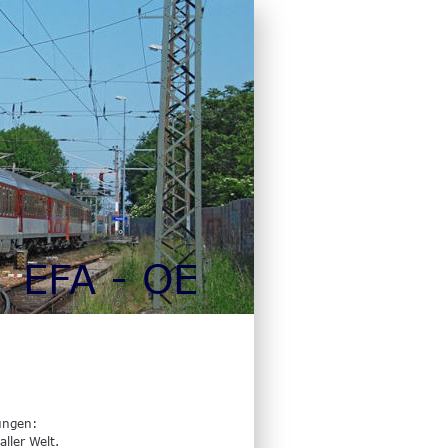
EFA - OE
ungen:
ller Welt. 