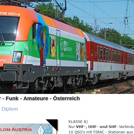
 - Funk - Amateure - Österreich
- Diplom
KLASSE A) 
Nur 
VHF-, UHF- und SHF
- Verbind
10 QSO's mit FIRAC - Stationen aus a