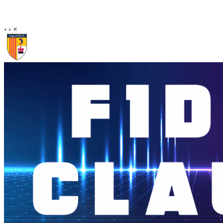
‹
›
×