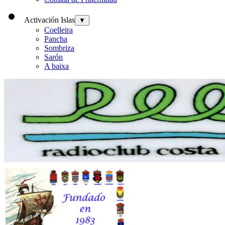
Activación Islas
▼
Coelleira
Pancha
Sombriza
Sarón
A baixa