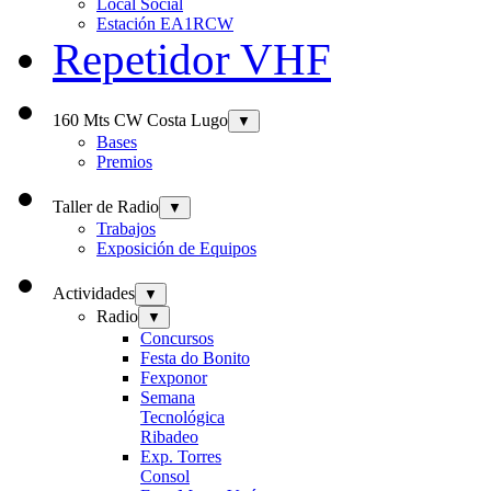
Local Social
Estación EA1RCW
Repetidor VHF
160 Mts CW Costa Lugo
▼
Bases
Premios
Taller de Radio
▼
Trabajos
Exposición de Equipos
Actividades
▼
Radio
▼
Concursos
Festa do Bonito
Fexponor
Semana
Tecnológica
Ribadeo
Exp. Torres
Consol