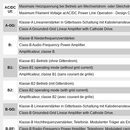
Maximale Heizspannung bei Betrieb am Wechselstrom- oder Gleichst
AC/DC
Uf:
Maximum Filament Voltage at AC/DC Power Line Operation - Design C
Klasse-A Linearverstärker in Gitterbasis-Schaltung mit Katodenansteu
A-GG:
Class-A Grounded-Grid Linear Amplifier with Cathode Drive.
Klasse-B Niederfrequenzverstärker.
B:
Class-B Audio-Frequency Power Amplifier.
Amplificateur, classe B.
Klasse-B1-Betrieb (ohne Gitterstrom).
B1:
Class-B1 operating mode (without grid current).
Amplificateur, classe B1 (sans courant de grille).
Klasse-B2-Betrieb (mit Gitterstrom).
B2:
Class-B2 operating mode (with grid current).
Amplificateur, classe B2 (avec courant de grille).
Klasse-B Linearverstärker in Gitterbasis-Schaltung mit Katodenansteu
B-GG:
Class-B Grounded-Grid Linear Amplifier with Cathode Drive.
Klasse-B Hochfrequenzverstärker, Telefonie. Modulierter Träger als E
B-RF:
Class-B Radio-Frequency Power Amplifier, Telephony. Modulated carrier