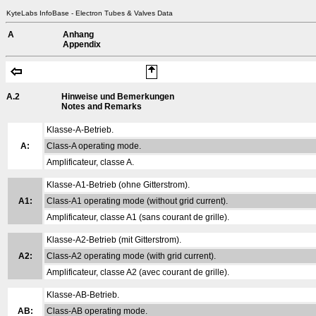
KyteLabs InfoBase - Electron Tubes & Valves Data
A
Anhang
Appendix
A.2
Hinweise und Bemerkungen
Notes and Remarks
Klasse-A-Betrieb.
A:
Class-A operating mode.
Amplificateur, classe A.
Klasse-A1-Betrieb (ohne Gitterstrom).
A1:
Class-A1 operating mode (without grid current).
Amplificateur, classe A1 (sans courant de grille).
Klasse-A2-Betrieb (mit Gitterstrom).
A2:
Class-A2 operating mode (with grid current).
Amplificateur, classe A2 (avec courant de grille).
Klasse-AB-Betrieb.
AB:
Class-AB operating mode.