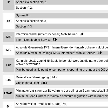
II:
Applies to section No.2.
Section n° 2.
System III.
III:
Applies to section No.3.
Section n° 3.
Intermittierender (unterbrochener) Mobilbetrieb.
IMS:
Intermittent Mobile Service.
Absolute Grenzwerte IMS = Intermittierender (unterbrochener) Mobilbe
IMS:
Absolute Maximum Ratings IMS = Intermittent Mobile Service.
Kann als Lötstützpunkt für Bauteile benutzt werden, die nahe oder be
verwendet werden.
LC:
May be used as tie point for components operating at or near the DC vol
Drossel am Filtereingang (
LkL
).
L-In:
Choke Input Filter (
LkL
).
Minimaler Laststrom zur Bewahrung der optimalen Spannungsstabilitä
LOAD:
Minimum Load Current to maintain optimum regulation with rated cho
Anzeigesystem - 'Magisches Auge' (M).
M: