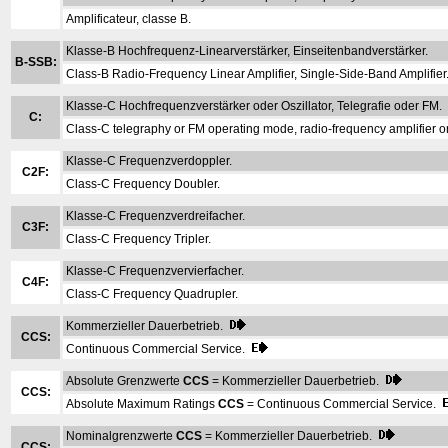
Amplificateur, classe B.
Klasse-B Hochfrequenz-Linearverstärker, Einseitenbandverstärker.
B-SSB:
Class-B Radio-Frequency Linear Amplifier, Single-Side-Band Amplifier
Klasse-C Hochfrequenzverstärker oder Oszillator, Telegrafie oder FM.
C:
Class-C telegraphy or FM operating mode, radio-frequency amplifier or 
Klasse-C Frequenzverdoppler.
C2F:
Class-C Frequency Doubler.
Klasse-C Frequenzverdreifacher.
C3F:
Class-C Frequency Tripler.
Klasse-C Frequenzvervierfacher.
C4F:
Class-C Frequency Quadrupler.
Kommerzieller Dauerbetrieb.
CCS:
Continuous Commercial Service.
Absolute Grenzwerte
CCS
= Kommerzieller Dauerbetrieb.
CCS:
Absolute Maximum Ratings
CCS
= Continuous Commercial Service.
Nominalgrenzwerte
CCS
= Kommerzieller Dauerbetrieb.
CCS: