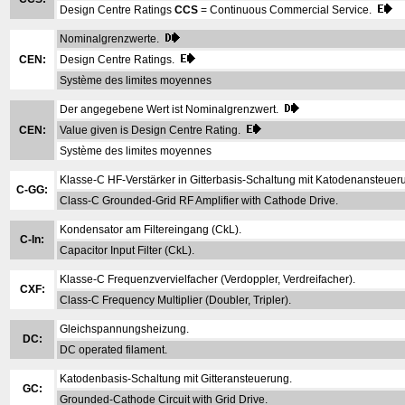
Design Centre Ratings
CCS
= Continuous Commercial Service.
Nominalgrenzwerte.
CEN:
Design Centre Ratings.
Système des limites moyennes
Der angegebene Wert ist Nominalgrenzwert.
CEN:
Value given is Design Centre Rating.
Système des limites moyennes
Klasse-C HF-Verstärker in Gitterbasis-Schaltung mit Katodenansteuer
C-GG:
Class-C Grounded-Grid RF Amplifier with Cathode Drive.
Kondensator am Filtereingang (CkL).
C-In:
Capacitor Input Filter (CkL).
Klasse-C Frequenzvervielfacher (Verdoppler, Verdreifacher).
CXF:
Class-C Frequency Multiplier (Doubler, Tripler).
Gleichspannungsheizung.
DC:
DC operated filament.
Katodenbasis-Schaltung mit Gitteransteuerung.
GC:
Grounded-Cathode Circuit with Grid Drive.