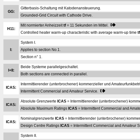
Gitterbasis-Schaltung mit Katodenansteuerung.
GG:
Grounded-Grid Circuit with Cathode Drive.
Mit normierter Anheizzeit
tf
= 11 Sekunden im Mittel.
H11:
Controlled heater warm-up characteristic with average warm-up time
tf
System I.
I:
Applies to section No.1.
Section n° 1.
Beide Systeme parallelgeschaltet.
I+II:
Both sections are connected in parallel.
Intermittierender (unterbrochener) kommerzieller und Amateurfunkbetr
ICAS:
Intermittent Commercial and Amateur Service.
Absolute Grenzwerte
ICAS
= Intermittierender (unterbrochener) komme
ICAS:
Absolute Maximum Ratings
ICAS
= Intermittent Commercial and Amate
Nominalgrenzwerte
ICAS
= Intermittierender (unterbrochener) kommer
ICAS:
Design Centre Ratings
ICAS
= Intermittent Commercial and Amateur S
System II.