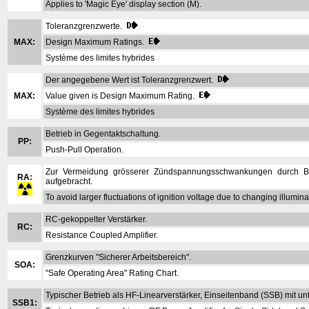
Applies to 'Magic Eye' display section (M).
Toleranzgrenzwerte.
MAX:
Design Maximum Ratings.
Système des limites hybrides
Der angegebene Wert ist Toleranzgrenzwert.
MAX:
Value given is Design Maximum Rating.
Système des limites hybrides
Betrieb in Gegentaktschaltung.
PP:
Push-Pull Operation.
Zur Vermeidung grösserer Zündspannungsschwankungen durch Bele
RA:
aufgebracht.
To avoid larger fluctuations of ignition voltage due to changing illuminat
RC-gekoppelter Verstärker.
RC:
Resistance Coupled Amplifier.
Grenzkurven "Sicherer Arbeitsbereich".
SOA:
"Safe Operating Area" Rating Chart.
Typischer Betrieb als HF-Linearverstärker, Einseitenband (SSB) mit u
SSB1: