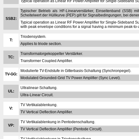
Typical operation as Linear RF Power Amplifier for Single-Sideband S
Typischer Betrieb als HF-Linearverstärker, Einseitenband (SSB) 
Scheitelwert der Hüllkurve (PEP) gilt für Signalbedingungen, bei denen
SSB2:
Typical operation as Linear RF Power Amplifier for Single-Sideband 
with peak envelope conditions for a signal having a minimum peak-to-a
Triodensystem.
T:
Applies to triode section.
Transformatorgekoppelter Verstärker.
TC:
Transformer Coupled Amplifier.
Modulierte TV-Endstufe in Gitterbasis-Schaltung (Synchronpegel).
TV-GG:
Modulated Grounded-Grid TV Power Amplifier (Sync Level).
Ultralinear-Schaltung.
UL:
Ultra-Linear Circuit.
TV Vertikalablenkung.
V:
TV Vertical Deflection Amplifier.
TV Vertikalablenkung in Pentodenschaltung.
VP:
TV Vertical Deflection Amplifier (Pentode Circuit).