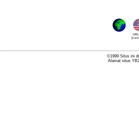
URL:
[
Last
©1999 Situs ini d
Alamat situs Y