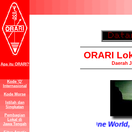
ORARI Lo
Daerah J
Apa itu ORARI?
Kode 'Q'
Internasional
Kode Morse
Istilah dan
Singkatan
Pembagian
Lokal di
One World, 
Jawa Tengah