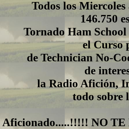
Todos los Miercoles a
146.750 es
Tornado Ham School don
el Curso 
de Technician No-Code,
de intere
la Radio Afición, Inte
todo sobre 
un bue
Aficionado.....!!!!! NO T